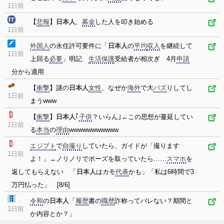
1日前
【
悲報
】
日本人
、
募金
した人を叩き始める
1日前
外国人
の永住許可要件に「
日本人
の
平均
収入
を継続して
1日前
上回る
必要
」明記
生活保護
受給者が相次ぎ 4月
申請
分から適用
【
衝撃
】謎の
日本人
女性
、なぜか
海外
で大
バズ
りしてし
1日前
まうwww
【
衝撃
】
日本人
｢
子供
？いらん｣←この思想が蔓延してい
1日前
る
本当
の
理由
wwwwwwwwwww
エジプト
で
自撮り
していたら、ガイドが「撮ります
1日前
よ！」→ノリノリでポーズを取っていたら……
スマホ
を
返してもらえない 「
日本人
はカモ
代表
かも」「私は6時間で3
万円払った」 [8/6]
令和
の
日本人
「
履歴
書の
職歴
詐称ってバレない？期間と
1日前
か内容とか？」