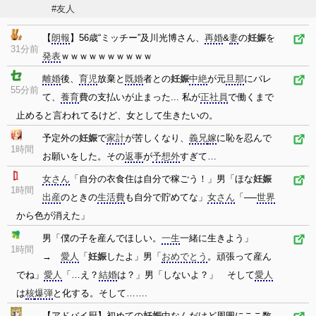
#友人
【
朗報
】56歳“ミッチー”及川光博さん、
再婚
&
妻
の
妊娠
を
31分前
発表
ｗｗｗｗｗｗｗｗｗｗ
離婚
後、
育児
放棄と
既婚
者との
妊娠
中絶
が元
旦那
にバレ
55分前
て、
養育
費の支払いが止まった... 私が
正社員
で働くまで
止めると言われてるけど、女として生きたいの。
予定外の
妊娠
で
家計
が苦しくなり、
義兄
嫁
に恥を忍んで
1時間
お願いをした。その
返事
が
予想外
すぎて…
女さん
「自分の衣食住は自分で稼ごう！」男「ほな
妊娠
1時間
出産
のときの
生活費
も自分で貯めてな」
女さん
「──
世界
から色が消えた」
男「僕の子を産んでほしい。
一生
一緒に生きよう」
1時間
→
愛人
「
妊娠
したよ」男「
おめでとう
。頑張って産ん
でね」
愛人
「…え？
結婚
は？」男「しないよ？」 そして
愛人
は
核
爆弾
と化する。そして…….
【アドバイ厨】初めての
妊娠
中なんだけど周囲にここ数