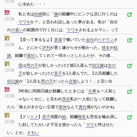
1日前
に冷めた・・・
私と夫は
結婚
前に「
嫁
の
妊娠
中にピンクな店に行くのは
1日前
ウワキ
か？」と言われ話しあった事がある。私が「自分
の
小遣い
の範囲内で行く分には、
ウワキ
されるよかマシ」って
【戻って来るなよ】
派遣
で働いていた
会社
の
ベテラン
さ
1日前
ん。とにかく
評判
が悪く嫌がらせが酷かった。
彼女
が
結
婚
、
妊娠
で
退社
してくれて一同ホッとしたんだが、その後…
母
は
男の子
が欲しかったけど娘2人産んで
伯父
嫁
は
女の
1日前
子
が欲しかったけど
息子
を1人産んでた。2人目
妊娠
した
伯父
嫁
が「2人目も
男の子
だったら
交換
しよう！」と言い出
3年前に同期23歳が
妊娠
したときには「
仕事
も一人前じ
1日前
ゃないくせに」と言われ
現在
私が一人前になって
妊娠
し
たら「換えがきかない立場で
産休
なんて
責任
感がないのかね
【クソ
トメ
】
息子
溺愛の
姑
。
妊娠
報告
も苦虫を噛み潰し
1日前
た顔してたがいざ子宝を授かったら「
ママ
と呼ばせた
い」とか。
キモい