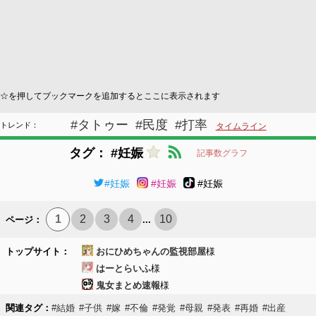
☆を押してブックマークを追加するとここに表示されます
#タトゥー
#民度
#打率
トレンド：
タイムライン
タグ： #妊娠
記事数グラフ
#妊娠
#妊娠
#妊娠
1
2
3
4
10
ページ：
...
トップサイト：
おにひめちゃんの監視部屋
様
はーとらいふ
様
鬼女まとめ速報
様
関連タグ：
#結婚
#子供
#嫁
#不倫
#発覚
#母親
#発表
#再婚
#出産