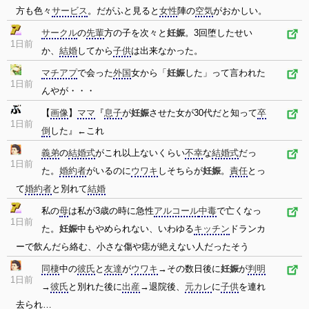
方も色々
サービス
。だがふと見ると
女性
陣の
空気
がおかしい。
サークル
の
先輩
方の子を次々と
妊娠
。3回堕したせい
1日前
か、
結婚
してから
子供
は出来なかった。
マチアプ
で会った
外国
女から「
妊娠
した」って言われた
1日前
んやが・・・
【
画像
】
ママ
『
息子
が
妊娠
させた女が30代だと知って
卒
1日前
倒
した』←これ
義弟
の
結婚式
がこれ以上ないくらい
不幸
な
結婚式
だっ
1日前
た。
婚約者
がいるのに
ウワキ
しそちらが
妊娠
。
責任
とっ
て
婚約者
と別れて
結婚
私の
母
は私が3歳の時に急性
アルコール
中毒
で亡くなっ
1日前
た。
妊娠
中もやめられない、いわゆる
キッチン
ドランカ
ーで飲んだら絡む、小さな傷や痣が絶えない人だったそう
同棲
中の
彼氏
と
友達
が
ウワキ
→その数日後に
妊娠
が
判明
1日前
→
彼氏
と別れた後に
出産
→退院後、
元カレ
に
子供
を連れ
去られ…