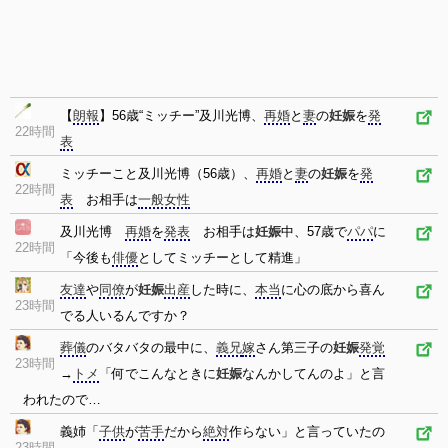
【
朗報
】56歳“ミッチー”及川光博、
再婚
と
妻
の
妊娠
を
発
22時間
表
ミッチーこと及川光博（56歳）、
再婚
と
妻
の
妊娠
を
発
22時間
表
お相手は
一般女性
及川光博
再婚
を
発表
お相手は
妊娠
中、57歳で
パパ
に
22時間
「今後も
俳優
としてミッチーとして精進」
友達
や
同僚
が
妊娠
出産
した時に、
本当
に心の底から喜ん
23時間
でる人いるんですか？
葬儀
のバタバタの最中に、
義兄
嫁
さん第三子の
妊娠
発覚
23時間
→
トメ
「何でこんなときに
妊娠
なんかしてんのよ」と言
われたので…
義姉「
子供
が
苦手
だから
絶対
作らない」と言っていたの
23時間