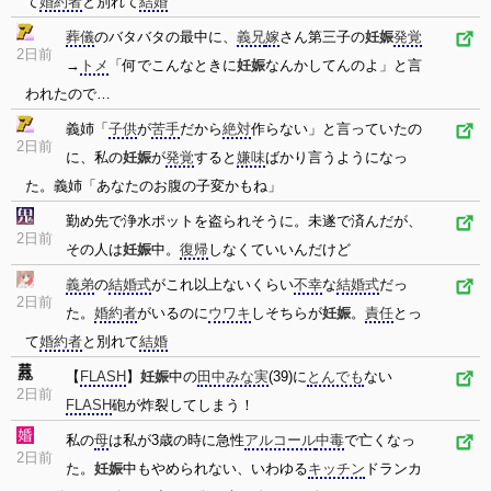
て
婚約者
と別れて
結婚
葬儀
のバタバタの最中に、
義兄
嫁
さん第三子の
妊娠
発覚
2日前
→
トメ
「何でこんなときに
妊娠
なんかしてんのよ」と言
われたので…
義姉「
子供
が
苦手
だから
絶対
作らない」と言っていたの
2日前
に、私の
妊娠
が
発覚
すると
嫌味
ばかり言うようになっ
た。義姉「あなたのお腹の子変かもね」
勤め先で浄水ポットを盗られそうに。未遂で済んだが、
2日前
その人は
妊娠
中。
復帰
しなくていいんだけど
義弟
の
結婚式
がこれ以上ないくらい
不幸
な
結婚式
だっ
2日前
た。
婚約者
がいるのに
ウワキ
しそちらが
妊娠
。
責任
とっ
て
婚約者
と別れて
結婚
【
FLASH
】
妊娠
中の
田中みな実
(39)に
とんでも
ない
2日前
FLASH
砲が炸裂してしまう！
私の
母
は私が3歳の時に急性
アルコール
中毒
で亡くなっ
2日前
た。
妊娠
中もやめられない、いわゆる
キッチン
ドランカ