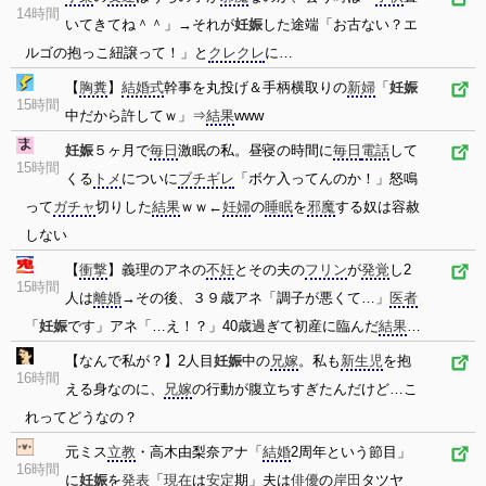
14時間
いてきてね＾＾」→それが
妊娠
した途端「お古ない？エ
ルゴの抱っこ紐譲って！」と
クレクレ
に…
【
胸糞
】
結婚式
幹事を丸投げ＆手柄横取りの
新婦
「
妊娠
15時間
中だから許してｗ」⇒
結果
www
妊娠
５ヶ月で
毎日
激眠の私。昼寝の時間に
毎日
電話
して
15時間
くる
トメ
についに
ブチギレ
「ボケ入ってんのか！」怒鳴
って
ガチャ
切りした
結果
ｗｗ←
妊婦
の
睡眠
を
邪魔
する奴は容赦
しない
【
衝撃
】義理のアネの
不妊
とその夫の
フリン
が
発覚
し2
15時間
人は
離婚
→その後、３９歳アネ「調子が悪くて…」
医者
「
妊娠
です」アネ「…え！？」40歳過ぎて初産に臨んだ
結果
…
【なんで私が？】2人目
妊娠
中の
兄嫁
。私も
新生児
を抱
16時間
える身なのに、
兄嫁
の行動が腹立ちすぎたんだけど…こ
れってどうなの？
元ミス
立教
・高木由梨奈アナ「
結婚
2周年という節目」
16時間
に
妊娠
を
発表
「
現在
は
安定
期」夫は
俳優
の
岸田
タツヤ