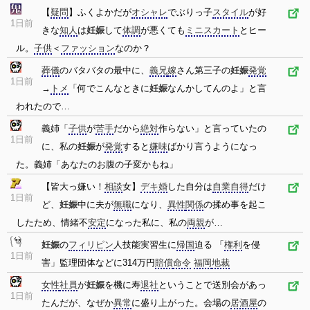
【
疑問
】ふくよかだが
オシャレ
でぶりっ子
スタイル
が好
1日前
きな
知人
は
妊娠
して
体調
が悪くても
ミニスカート
とヒー
ル。
子供
＜
ファッション
なのか？
葬儀
のバタバタの最中に、
義兄
嫁
さん第三子の
妊娠
発覚
1日前
→
トメ
「何でこんなときに
妊娠
なんかしてんのよ」と言
われたので…
義姉「
子供
が
苦手
だから
絶対
作らない」と言っていたの
1日前
に、私の
妊娠
が
発覚
すると
嫌味
ばかり言うようになっ
た。義姉「あなたのお腹の子変かもね」
【皆大っ嫌い！
相談
女】
デキ婚
した自分は
自業自得
だけ
1日前
ど、
妊娠
中に夫が
無職
になり、
異性
関係
の揉め事を起こ
したため、情緒不
安定
になった私に、私の
両親
が…
妊娠
の
フィリピン
人技能実習生に
帰国
迫る 「
権利
を侵
1日前
害」監理団体などに314万円
賠償
命令
福岡
地裁
女性
社員
が
妊娠
を機に寿
退社
ということで送別会があっ
1日前
たんだが、なぜか
異常
に盛り上がった。会場の
居酒屋
の