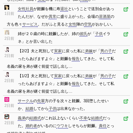
女性
社員
が
妊娠
を機に寿
退社
ということで送別会があっ
1日前
たんだが、なぜか
異常
に盛り上がった。会場の
居酒屋
の
方も色々
サービス
。だがふと見ると
女性
陣の
空気
がおかしい。
姉が２０歳の時に
妊娠
したが、姉の
彼氏
が「
子供
イラ
2日前
ネ」とか言い出した
【2/2】夫と死別して
実家
に戻った私に
弟嫁
が「
男の子
だ
2日前
ったらあげますよ☆」と
妊娠
を
報告
してきた。そして私
名義の家を弟が継ぐ前提で話し出し…
【1/2】夫と死別して
実家
に戻った私に
弟嫁
が「
男の子
だ
2日前
ったらあげますよ☆」と
妊娠
を
報告
してきた。そして私
名義の家を弟が継ぐ前提で話し出し…
サークル
の
先輩
方の子を次々と
妊娠
。3回堕したせい
2日前
か、
結婚
してから
子供
は出来なかった。
義弟
の
結婚式
がこれ以上ないくらい
不幸
な
結婚式
だっ
2日前
た。
婚約者
がいるのに
ウワキ
しそちらが
妊娠
。
責任
とっ