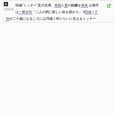
56歳“ミッチー”及川光博、
再婚
と
妻
の
妊娠
を
発表
お相手
22時間
は
一般女性
「二人の間に新しい命を授かり」 #
芸能
|
子
供
が二十歳になるころには76歳 | 40ぐらいに見えるミッチー