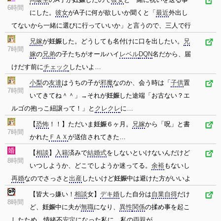
6時間
にした。
彼女
がA子に何が欲しいか聞くと「
最近
外出し
てないから一緒に選びに行っていいか」と言うので、三人で行
兄嫁
が
妊娠
した。どうしても名付けに口を出したい。
兄
7時間
嫁
の
兄弟
の子たちがオールハイ
レベル
DQN
名だから、届
けだす前に
チェック
したいよ…
小梨
の
友達
はうちの子が
邪魔
なのか、会う時は「
子供
置
7時間
いてきてね＾＾」→それが
妊娠
した途端「お古ない？エ
ルゴの抱っこ紐譲って！」と
クレクレ
に…
【
恐怖
！！】ただいま
妊娠
６ヶ月。
兄嫁
から「呪」と書
7時間
かれた
ＦＡＸ
が送信されてきた…
【
相談
】
入籍
済みで
結婚式
をしないといけないんだけど
8時間
いつしようか、どこでしようか迷ってる。
余裕
もないし
再婚
なのでさっさと
出産
したいけど
妊娠
中は避けた方がいいよ
【皆大っ嫌い！
相談
女】
デキ婚
した自分は
自業自得
だけ
8時間
ど、
妊娠
中に夫が
無職
になり、
異性
関係
の揉め事を起こ
したため、情緒不
安定
になった私に、私の
両親
が…