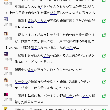
3時間
年
出産
した人から
アドバイス
をもらってるが中にはやた
ら上から目線で自分がした事が
絶対
正しいかのように言う人も
【
衝撃
】
彼氏
の
元カノ
が
突然
の
妊娠
宣言
！？その
理由
が
3時間
コレｗｗｗｗ
【皆大っ嫌い！
相談
女】
デキ婚
した自分は
自業自得
だけ
4時間
ど、
妊娠
中に夫が
無職
になり、
異性
関係
の揉め事を起こ
したため、情緒不
安定
になった私に、私の
両親
が…
【
秘密
】女が
他人
の
子供
を
妊娠
するのと男が外に
子供
を
5時間
作るのってどっちが悪い？
妊娠
中の
彼女
が狂った。
俺
どうしたらいいんだ
5時間
サークル
の
先輩
方の子を次々と
妊娠
。3回堕したせい
6時間
か、
結婚
してから
子供
は出来なかった。
【
困惑
】21歳の私、
パート
先の17歳
少年
の
赤ちゃん
を
妊
6時間
娠
した
結果
ｗｗｗｗ
同級生
のA子が
妊娠
したので
彼女
と一緒に祝いを送る事