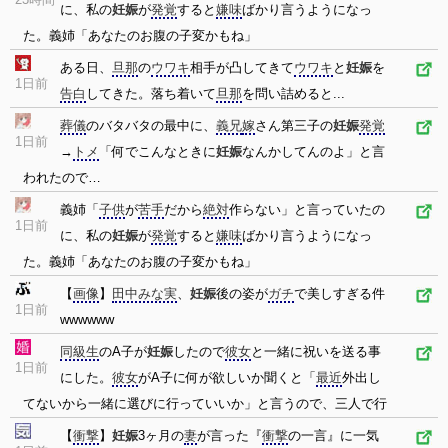
に、私の
妊娠
が
発覚
すると
嫌味
ばかり言うようになっ
た。義姉「あなたのお腹の子変かもね」
ある日、
旦那
の
ウワキ
相手が凸してきて
ウワキ
と
妊娠
を
1日前
告白
してきた。落ち着いて
旦那
を問い詰めると...
葬儀
のバタバタの最中に、
義兄
嫁
さん第三子の
妊娠
発覚
1日前
→
トメ
「何でこんなときに
妊娠
なんかしてんのよ」と言
われたので…
義姉「
子供
が
苦手
だから
絶対
作らない」と言っていたの
1日前
に、私の
妊娠
が
発覚
すると
嫌味
ばかり言うようになっ
た。義姉「あなたのお腹の子変かもね」
【
画像
】
田中みな実
、
妊娠
後の姿が
ガチ
で美しすぎる件
1日前
wwwwww
同級生
のA子が
妊娠
したので
彼女
と一緒に祝いを送る事
1日前
にした。
彼女
がA子に何が欲しいか聞くと「
最近
外出し
てないから一緒に選びに行っていいか」と言うので、三人で行
【
衝撃
】
妊娠
3ヶ月の
妻
が言った『
衝撃
の一言』に一気