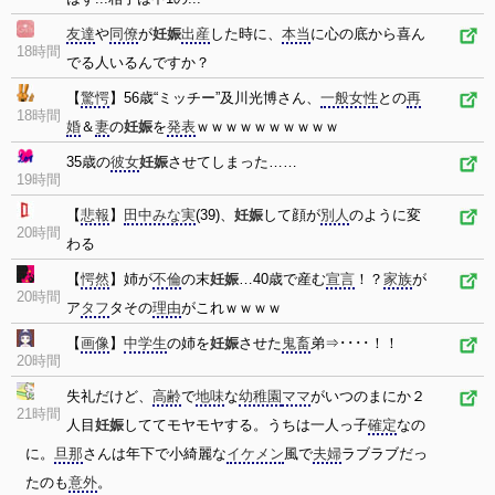
友達
や
同僚
が
妊娠
出産
した時に、
本当
に心の底から喜ん
18時間
でる人いるんですか？
【
驚愕
】56歳“ミッチー”及川光博さん、
一般女性
との
再
18時間
婚
＆
妻
の
妊娠
を
発表
ｗｗｗｗｗｗｗｗｗｗ
35歳の
彼女
妊娠
させてしまった……
19時間
【
悲報
】
田中みな実
(39)、
妊娠
して顔が
別人
のように変
20時間
わる
【
愕然
】姉が
不倫
の末
妊娠
…40歳で産む
宣言
！？
家族
が
20時間
ア
タフ
タその
理由
がこれｗｗｗｗ
【
画像
】
中学生
の姉を
妊娠
させた
鬼畜
弟⇒････！！
20時間
失礼だけど、
高齢
で
地味
な
幼稚園
ママ
がいつのまにか２
21時間
人目
妊娠
しててモヤモヤする。うちは一人っ子
確定
なの
に。
旦那
さんは年下で小綺麗な
イケメン
風で
夫婦
ラブラブだっ
たのも
意外
。