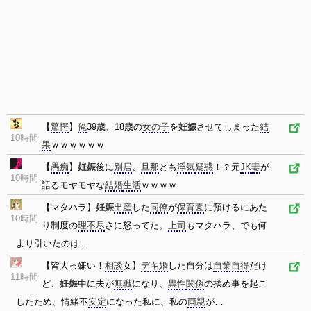
【
驚愕
】
俺
39歳、18歳の
女の子
を
妊娠
させてしまった
結
10時間
果
ｗｗｗｗｗｗ
【
愚痴
】
妊娠
後に
別居
、
旦那
とも
浮気
疑惑
！？元
JK
妻
が
10時間
語るモヤモヤな
結婚
生活
ｗｗｗｗ
【マタハラ】
妊娠
出産
した
同僚
が
保育園
に預けるにあた
10時間
り制度の
理不尽
さに怒ってた。
上司
もマタハラ、でも何
より引いたのは…
【皆大っ嫌い！
相談
女】
デキ婚
した自分は
自業自得
だけ
11時間
ど、
妊娠
中に夫が
無職
になり、
異性
関係
の揉め事を起こ
したため、情緒不
安定
になった私に、私の
両親
が…