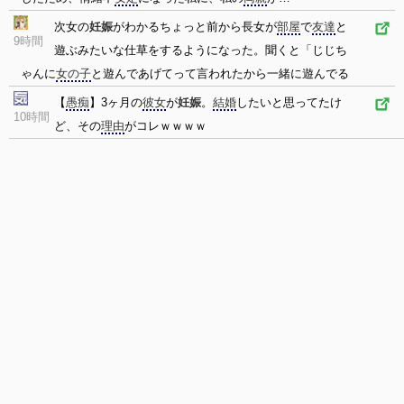
次女の
妊娠
がわかるちょっと前から長女が
部屋
で
友達
と
9時間
遊ぶみたいな仕草をするようになった。聞くと「じじち
ゃんに
女の子
と遊んであげてって言われたから一緒に遊んでる
【
愚痴
】3ヶ月の
彼女
が
妊娠
。
結婚
したいと思ってたけ
10時間
ど、その
理由
がコレｗｗｗｗ