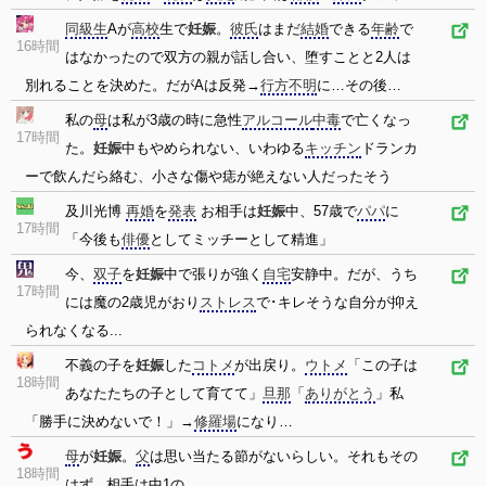
同級生
Aが
高校
生で
妊娠
。
彼氏
はまだ
結婚
できる
年齢
で
16時間
はなかったので双方の親が話し合い、堕すことと2人は
別れることを決めた。だがAは反発→
行方不明
に…その後…
私の
母
は私が3歳の時に急性
アルコール
中毒
で亡くなっ
17時間
た。
妊娠
中もやめられない、いわゆる
キッチン
ドランカ
ーで飲んだら絡む、小さな傷や痣が絶えない人だったそう
及川光博
再婚
を
発表
お相手は
妊娠
中、57歳で
パパ
に
17時間
「今後も
俳優
としてミッチーとして精進」
今、
双子
を
妊娠
中で張りが強く
自宅
安静中。だが、うち
17時間
には魔の2歳児がおり
ストレス
で･キレそうな自分が抑え
られなくなる...
不義の子を
妊娠
した
コトメ
が出戻り。
ウトメ
「この子は
18時間
あなたたちの子として育てて」
旦那
「
ありがとう
」私
「勝手に決めないで！」→
修羅場
になり…
母
が
妊娠
。
父
は思い当たる節がないらしい。それもその
18時間
はず...相手は中1の...