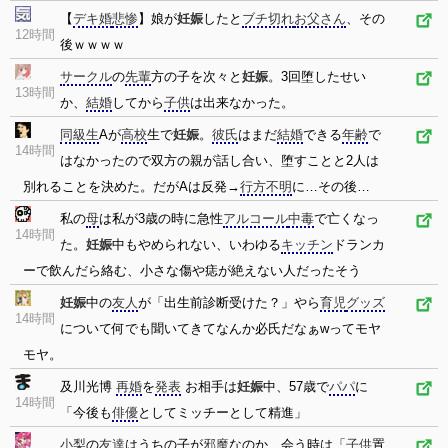
【
デキ婚
悲惨
】娘が
妊娠
したと
ブチ切れ
お父さん
、その
12時間
後ｗｗｗｗ
サークル
の
先輩
方の子を次々と
妊娠
。3回堕したせい
13時間
か、
結婚
してから
子供
は出来なかった。
同級生
Aが
高校
生で
妊娠
。
彼氏
はまだ
結婚
できる
年齢
で
14時間
はなかったので双方の親が話し合い、堕すことと2人は
別れることを決めた。だがAは反発→
行方不明
に…その後…
私の
母
は私が3歳の時に急性
アルコール
中毒
で亡くなっ
14時間
た。
妊娠
中もやめられない、いわゆる
キッチン
ドランカ
ーで飲んだら絡む、小さな傷や痣が絶えない人だったそう
妊娠
中の
友人
が「出生前診断受けた？」やら
育児
グッズ
14時間
について何でも聞いてきてなんか必氏だなぁwってモヤ
モヤ。
及川光博
再婚
を
発表
お相手は
妊娠
中、57歳で
パパ
に
14時間
「今後も
俳優
としてミッチーとして精進」
小梨
の
友達
はうちの子が
邪魔
なのか、会う時は「
子供
置