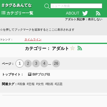
カテゴリー一覧
ABOUT
アダルト系記事：表示
しない
☆を押してブックマークを追加するとここに表示されます
タイムライン
トレンド：
カテゴリー： アダルト
1
2
3
4
26
ページ：
...
トップサイト：
BIPブログ
様
関連タグ：
#画像
#悲報
#女性
#動画
#話題