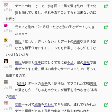
デート
の時、そこそこ歩き回って風で髪は乱れ、汗で
化
4日前
粧
も崩れているし、それを直すことすらも出来ないのに
彼氏
が…
元カノ
と別れて2ヵ月経ったけど別の子と
デート
してき
4日前
たｗｗｗ
彼氏
「忙しい、詳しくない」と
デート
の
約束
や場所予定
4日前
などを相手任せにする。こっちも
仕事
してるし忙しくな
いわけないだろ！
彼氏
が
趣味
と
仕事
に忙しくて常に寝
不足
。彼の
運転
で遠
5日前
出
デート
する時、帰りの途中で
サービスエリア
に寄って
仮眠するので…
【
婚活
】
デート
の
食事
代「割り勘」でフラれた33歳
男性
5日前
の落とし穴 「じゃあ半分で」が相手を冷めさせる“
本当
の
理由
”
交際
一ヶ月で
結婚
を
匂わせ
てきた
彼氏
。連れて行かれた
5日前
デート
場所が
カルト
宗教
の
集会
で入信を勧められた