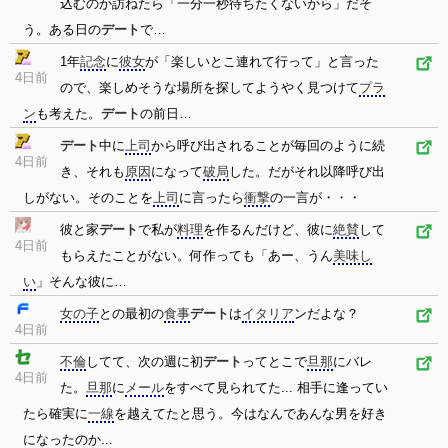
込むのか訪ねたら「一分一秒待ちたくないから」だそ
う。ある日の
デート
で…
1年
記念
に
彼女
が「楽しいとこ連れて行って」と言った
4日前
ので、楽しめそうな場所を探してようやく見つけて
プラ
ン
も考えた。
デート
の前日…
デート
中に
上司
から呼び出されることが毎回のように続
4日前
き、それも
原因
になって
破局
した。だがそれ以降呼び出
しがない。そのことを
上司
に言ったら
衝撃
の一言が・・・
彼と家
デート
で私が
料理
を作るんだけど、彼に
絶賛
して
4日前
もらえたことがない。何作っても「あー、うん
美味し
い
」そんな彼に…
女の子
との最初の
食事
デート
は
イタリア
ンだよな？
4日前
不倫
してて、次の週に初
デート
ってとこで
旦那
にバレ
4日前
た。
旦那
に
メール
をすべて見られてた... 相手に逢ってい
たら確実に
一線
を越えてたと思う。今はなんであんな男を好き
になったのか...