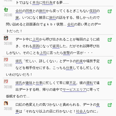
ト
ではなく
本当
に
性行為
する夢......
会社
の
同僚
との
旅行
から戻ってくるとぎこちない
笑顔
の
3日前
嫁
。いつになく饒舌に
旅行
の話をする。怪しかったので
問い詰めると顔面蒼白でｇｋｂｒ状態...
会社
の若い男との
デー
ト
だった！
デート
中に
上司
から呼び出されることが毎回のように続
3日前
き、それも
原因
になって
破局
した。だがそれ以降呼び出
しがない。そのことを
上司
に言ったら
衝撃
の一言が・・・
彼氏
「忙しい、詳しくない」と
デート
の
約束
や場所予定
3日前
などを相手任せにする。こっちも
仕事
してるし忙しくな
いわけないだろ！
彼氏
が
趣味
と
仕事
に忙しくて常に寝
不足
。彼の
運転
で遠
3日前
出
デート
する時、帰りの途中で
サービスエリア
に寄って
仮眠するので…
口紅の色変えたの気づかないと責められる、
デート
の
食
3日前
事
は「それなり以上の店に行かないと！
社会人
なのに」