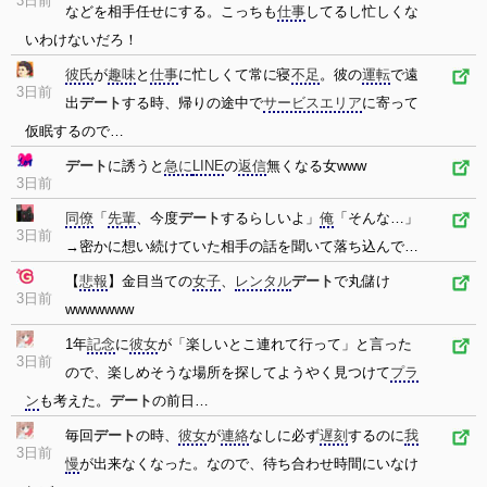
3日前
などを相手任せにする。こっちも
仕事
してるし忙しくな
いわけないだろ！
彼氏
が
趣味
と
仕事
に忙しくて常に寝
不足
。彼の
運転
で遠
3日前
出
デート
する時、帰りの途中で
サービスエリア
に寄って
仮眠するので…
デート
に誘うと
急に
LINE
の
返信
無くなる女www
3日前
同僚
「
先輩
、今度
デート
するらしいよ」
俺
「そんな…」
3日前
→密かに想い続けていた相手の話を聞いて落ち込んで…
【
悲報
】金目当ての
女子
、
レンタル
デート
で丸儲け
3日前
wwwwwww
1年
記念
に
彼女
が「楽しいとこ連れて行って」と言った
3日前
ので、楽しめそうな場所を探してようやく見つけて
プラ
ン
も考えた。
デート
の前日…
毎回
デート
の時、
彼女
が
連絡
なしに必ず
遅刻
するのに
我
3日前
慢
が出来なくなった。なので、待ち合わせ時間にいなけ