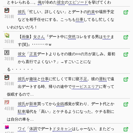
とキレられる…。
俺
が冷めた
彼女
の
エピソード
を挙げてくわ
彼氏
「忙しい、詳しくない」と
デート
の
約束
や場所予定
3日前
などを相手任せにする。こっちも
仕事
してるし忙しくな
いわけないだろ！
【
画像
】
女さん
『
デート
中に
突然
コレをする男は
モテ
ま
3日前
す(笑)』･･････⇒ｗ
彼女
「
正直
デート
よりもその後の○○の方が楽しみ。最初
3日前
から直行でよくない？」→すごいことにな
る・・・・・・
彼氏
が
趣味
と
仕事
に忙しくて常に寝
不足
。彼の
運転
で遠
3日前
出
デート
する時、帰りの途中で
サービスエリア
に寄って
仮眠するので…
彼氏
が
新車
買ってから
金銭
感覚が変わり、
デート
代とか
4日前
駐車
場代を「高い」とケチるようになった。ケチる割に
は自分の車を…
ワイ
「
体調
で
デート
ドタキャン
はしゃーない、またどっ