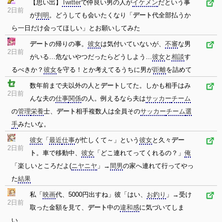
【思い出】
Twitter
で仲良い男の人が
イケメン
だという事
2日前
が
判明
。どうしても会いたくなり「
デート
代全部払うか
ら一日だけ会ってほしい」とお願いしてみた
デート
の帰りの事。
彼女
は気付いていないが、
不審
な男
2日前
がいる…危ないやつだったらどうしよう…
彼女
と
相談
す
るべきか？
彼女
を守る！とか考えてるうちに男が
距離
を詰めて
数年前まで夫以外の人と
デート
してた。しかも相手はみ
2日前
んな夫の
仕事
関係
の人。例えるなら夫は
サッカー
チーム
の
管理
栄養
士、
デート
相手複数人は全員その
サッカー
チーム
選
手
みたいな。
彼女
「
最近
仕事
が忙しくて～」という
彼女
と久々
デー
2日前
ト
。車で移動中、
彼女
「どこ連れてってくれるの？」
俺
「楽しいところだよ(
ニヤニヤ
」→
間男
の家へ連れて行ってやっ
た
結果
私「
映画
代、5000円出すね」彼「はい、
お釣り
」→受け
2日前
取った金額を見て、
デート
中の
違和感
に気づいてしま
い…