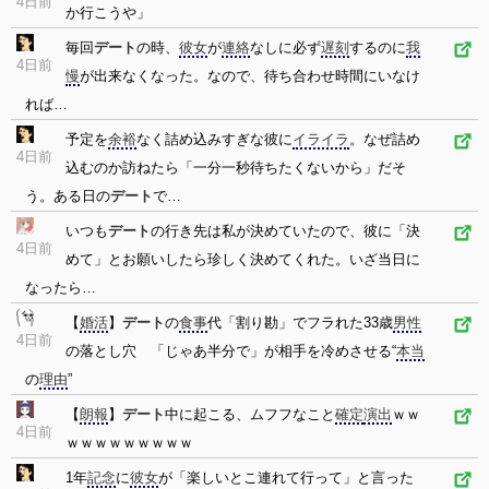
4日前
か行こうや」
毎回
デート
の時、
彼女
が
連絡
なしに必ず
遅刻
するのに
我
4日前
慢
が出来なくなった。なので、待ち合わせ時間にいなけ
れば…
予定を
余裕
なく詰め込みすぎな彼に
イライラ
。なぜ詰め
4日前
込むのか訪ねたら「一分一秒待ちたくないから」だそ
う。ある日の
デート
で…
いつも
デート
の行き先は私が決めていたので、彼に「決
4日前
めて」とお願いしたら珍しく決めてくれた。いざ当日に
なったら…
【
婚活
】
デート
の
食事
代「割り勘」でフラれた33歳
男性
4日前
の落とし穴 「じゃあ半分で」が相手を冷めさせる“
本当
の
理由
”
【
朗報
】
デート
中に起こる、ムフフなこと
確定
演出
ｗｗ
4日前
ｗｗｗｗｗｗｗｗｗ
1年
記念
に
彼女
が「楽しいとこ連れて行って」と言った