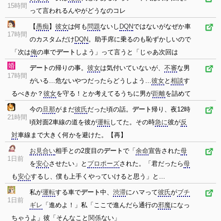
15時間
って言われるんやがどうなのコレ
【
愚痴
】
彼女
は何も
問題
ないし
DQN
ではないがなぜか車
17時間
のカスタムだけ
DQN
。助手席に乗るのも恥ずかしいので
「次は
俺
の車で
デート
しよう」って言うと「じゃあ次回は
デート
の帰りの事。
彼女
は気付いていないが、
不審
な男
17時間
がいる…危ないやつだったらどうしよう…
彼女
と
相談
す
るべきか？
彼女
を守る！とか考えてるうちに男が
距離
を詰めて
今の
旦那
がまだ
彼氏
だった頃の話。
デート
帰り、夜12時
21時間
頃対面2車線の道を彼が
運転
してた。その時
急に
彼が
反
対
車線まで大きく何かを避けた。【再】
お見合い
相手との2度目の
デート
で「
余命
宣告された
母
1日前
を
安心
させたい」と
プロポーズ
された。「君だったら
母
も
安心
するし、僕も上手くやっていけると思う」と…
私が
運転
する車で
デート
中、
渋滞
にハマって
彼氏
が
ブチ
1日前
ギレ
「進めよ！」私「ここで進んだら通行の
邪魔
になっ
ちゃうよ」彼「そんなこと
関係
ない」