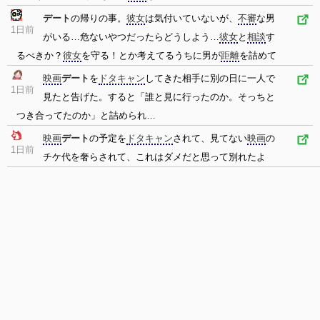
デート
の帰りの事。
彼女
は気付いていないが、
不審
な男
1日前
がいる…危ないやつだったらどうしよう…
彼女
と
相談
す
るべきか？
彼女
を守る！とか考えてるうちに男が
距離
を詰めて
映画
デート
を
ドタキャン
してきた相手に別の日に一人で
1日前
見たと告げた。すると「誰と見に行ったのか。そっちと
つき合ってたのか」と詰められ…
映画
デート
の予定を
ドタキャン
されて、見てない
映画
の
1日前
チケ代を奢らされて、これはダメだと思って別れたよ