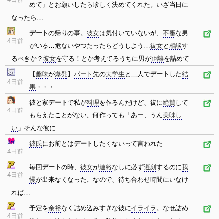
めて」とお願いしたら珍しく決めてくれた。いざ当日に
なったら…
デート
の帰りの事。
彼女
は気付いていないが、
不審
な男
4日前
がいる…危ないやつだったらどうしよう…
彼女
と
相談
す
るべきか？
彼女
を守る！とか考えてるうちに男が
距離
を詰めて
【
趣味
が
爆発
】
パート
先の
大学生
と二人で
デート
した
結
4日前
果
・・・
彼と家
デート
で私が
料理
を作るんだけど、彼に
絶賛
して
4日前
もらえたことがない。何作っても「あー、うん
美味し
い
」そんな彼に…
彼氏
にお前とは
デート
したくないって言われた
4日前
毎回
デート
の時、
彼女
が
連絡
なしに必ず
遅刻
するのに
我
4日前
慢
が出来なくなった。なので、待ち合わせ時間にいなけ
れば…
予定を
余裕
なく詰め込みすぎな彼に
イライラ
。なぜ詰め
4日前