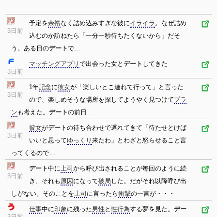
予定を
余裕
なく詰め込みすぎな彼に
イライラ
。なぜ詰め
3日前
込むのか訪ねたら「一分一秒待ちたくないから」だそ
う。ある日の
デート
で…
マッチングアプリ
で出会った女と
デート
してきた
3日前
1年
記念
に
彼女
が「楽しいとこ連れて行って」と言った
3日前
ので、楽しめそうな場所を探してようやく見つけて
プラ
ン
も考えた。
デート
の前日…
彼女
が
デート
の待ち合わせで遅れてきて「待たせとけば
3日前
いいと思って
ゆっくり
来たわ」とわざと怒らせること言
ってくるので…
デート
中に
上司
から呼び出されることが毎回のように続
3日前
き、それも
原因
になって
破局
した。だがそれ以降呼び出
しがない。そのことを
上司
に言ったら
衝撃
の一言が・・・
仕事
中に
印象
に残った
男性
と
性行為
する夢を見た。
デー
3日前