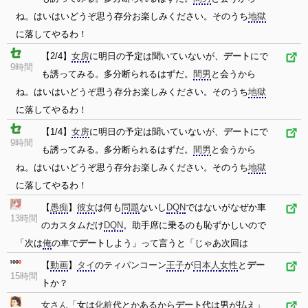
ね。はいはいどうぞ思う存分お楽しみください。そのうち
地獄
に落してやるわ！
【2/4】
女房
に明日の予定は聞いていないが、
デート
にで
9時間
も誘ってみる。多分断られるはずだ。
間男
と会うから
ね。はいはいどうぞ思う存分お楽しみください。そのうち
地獄
に落してやるわ！
【1/4】
女房
に明日の予定は聞いていないが、
デート
にで
9時間
も誘ってみる。多分断られるはずだ。
間男
と会うから
ね。はいはいどうぞ思う存分お楽しみください。そのうち
地獄
に落してやるわ！
【
愚痴
】
彼女
は何も
問題
ないし
DQN
ではないがなぜか車
13時間
のカスタムだけ
DQN
。助手席に乗るのも恥ずかしいので
「次は
俺
の車で
デート
しよう」って言うと「じゃあ次回は
【
動画
】
タイ
のティパンコーン
王子
が
日本人
女性
と
デー
15時間
ト
か？
女さん
「女は
化粧
代とかあるから
デート
代は男が払え」