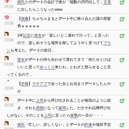
彼氏
との
デート
の会計で彼が「端数の25円出して」
正直
2日前
に出したらこうなったwww
【
画像
】ちゃちゃまると
デート
中に映り込んだ謎の茶髪
2日前
男ｗｗｗｗｗ
1年
記念
に
彼女
が「楽しいとこ連れて行って」と言った
2日前
ので、楽しめそうな場所を探してようやく見つけて
プラ
ン
も考えた。
デート
の前日…
彼女
が
デート
の待ち合わせで遅れてきて「待たせとけば
2日前
いいと思って
ゆっくり
来たわ」とわざと怒らせること言
ってくるので…
【
悲報
】
マチアプ
で会った女とお泊まり
デート
したんや
2日前
が
デート
中に
上司
から呼び出されることが毎回のように続
3日前
き、それも
原因
になって
破局
した。だがそれ以降呼び出
しがない。そのことを
上司
に言ったら
衝撃
の一言が・・・
彼氏
「忙しい、詳しくない」と
デート
の
約束
や場所予定