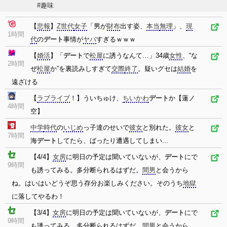
#趣味
【
悲報
】
Z世代
女子
「男が
財布
出す姿、
本当
無理
」、
現
1時間
代
の
デート
事情が
ヤバ
すぎるｗｗｗ
【
婚活
】「
デート
で
松屋
に誘うなんて…」34歳
女性
、“な
2時間
ぜ
松屋
か”を裏読みしすぎて
交際
終了
。疑いグセは
結婚
を
遠ざける
【
ラブライブ
！】ういちゅけ、
ちいかわ
デート
か【蓮ノ
4時間
空】
中学
時代
の
いじめ
っ子達のせいで
彼女
と別れた。
彼女
と
7時間
海
デート
してたら、ばったり遭遇してしまい...
【4/4】
女房
に明日の予定は聞いていないが、
デート
にで
9時間
も誘ってみる。多分断られるはずだ。
間男
と会うから
ね。はいはいどうぞ思う存分お楽しみください。そのうち
地獄
に落してやるわ！
【3/4】
女房
に明日の予定は聞いていないが、
デート
にで
9時間
も誘ってみる。多分断られるはずだ。
間男
と会うから