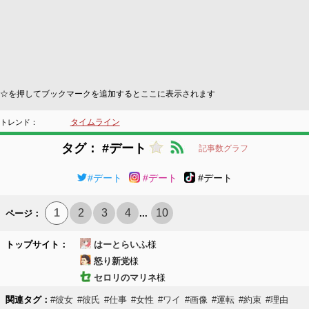
☆を押してブックマークを追加するとここに表示されます
タイムライン
トレンド：
タグ： #デート
記事数グラフ
#デート
#デート
#デート
1
2
3
4
10
ページ：
...
トップサイト：
はーとらいふ
様
怒り新党
様
セロリのマリネ
様
関連タグ：
#彼女
#彼氏
#仕事
#女性
#ワイ
#画像
#運転
#約束
#理由