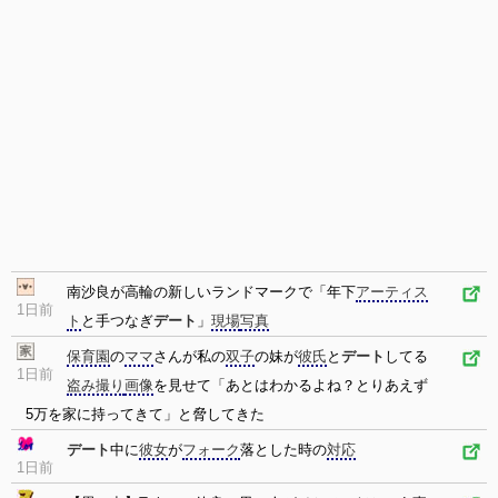
南沙良が高輪の新しいランドマークで「年下
アーティス
1日前
ト
と手つなぎ
デート
」
現場
写真
保育園
の
ママ
さんが私の
双子
の妹が
彼氏
と
デート
してる
1日前
盗み撮り
画像
を見せて「あとはわかるよね？とりあえず
5万を家に持ってきて」と脅してきた
デート
中に
彼女
が
フォーク
落とした時の
対応
1日前