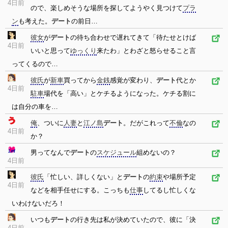
4日前
ので、楽しめそうな場所を探してようやく見つけて
プラ
ン
も考えた。
デート
の前日…
彼女
が
デート
の待ち合わせで遅れてきて「待たせとけば
4日前
いいと思って
ゆっくり
来たわ」とわざと怒らせること言
ってくるので…
彼氏
が
新車
買ってから
金銭
感覚が変わり、
デート
代とか
4日前
駐車
場代を「高い」とケチるようになった。ケチる割に
は自分の車を…
俺
、ついに
人妻
と
江ノ島
デート
。だがこれって
不倫
なの
4日前
か？
男ってなんで
デート
の
スケジュール
組めないの？
4日前
彼氏
「忙しい、詳しくない」と
デート
の
約束
や場所予定
4日前
などを相手任せにする。こっちも
仕事
してるし忙しくな
いわけないだろ！
いつも
デート
の行き先は私が決めていたので、彼に「決
4日前