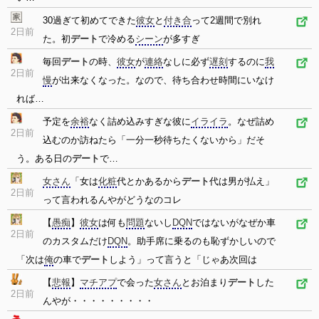
30過ぎて初めてできた
彼女
と
付き合
って2週間で別れ
2日前
た。初
デート
で冷める
シーン
が多すぎ
毎回
デート
の時、
彼女
が
連絡
なしに必ず
遅刻
するのに
我
2日前
慢
が出来なくなった。なので、待ち合わせ時間にいなけ
れば…
予定を
余裕
なく詰め込みすぎな彼に
イライラ
。なぜ詰め
2日前
込むのか訪ねたら「一分一秒待ちたくないから」だそ
う。ある日の
デート
で…
女さん
「女は
化粧
代とかあるから
デート
代は男が払え」
2日前
って言われるんやがどうなのコレ
【
愚痴
】
彼女
は何も
問題
ないし
DQN
ではないがなぜか車
2日前
のカスタムだけ
DQN
。助手席に乗るのも恥ずかしいので
「次は
俺
の車で
デート
しよう」って言うと「じゃあ次回は
【
悲報
】
マチアプ
で会った
女さん
とお泊まり
デート
した
2日前
んやが・・・・・・・・・