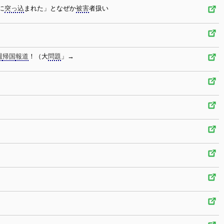
に
突っ込
まれた」となぜか
被害
者扱い
週
帰国
報道
！（大
問題
」→