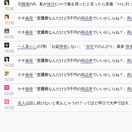
元
職場
のA。私が
休日
に○○で服を買ったと言ったら翌週「○○に
3日前
ケチ
義母
「
交通
費なんだけど5千円の
商品券
でいいかしらね？」
商
3日前
ケチ
義母
「
交通
費なんだけど5千円の
商品券
でいいかしらね？」
商
4日前
一人暮らし
の7割 「お盆
帰省
しない」「
自宅
でのんびり」最多
帰
4日前
ケチ
義母
「
交通
費なんだけど5千円の
商品券
でいいかしらね？」
商
4日前
ケチ
義母
「
交通
費なんだけど5千円の
商品券
でいいかしらね？」
商
5日前
ケチ
義母
「
交通
費なんだけど5千円の
商品券
でいいかしらね？」
商
5日前
友人
は話し続けないと死んじゃうの？ってほど早口で大声で話す
5日前