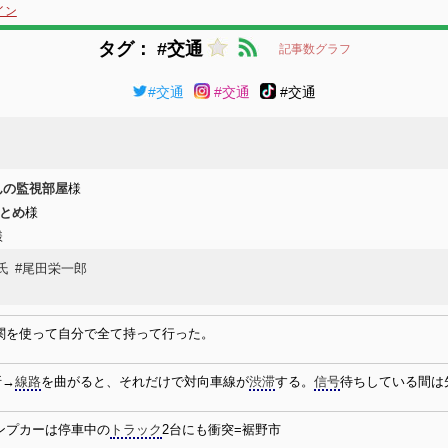
イン
タグ： #交通
記事数グラフ
#交通
#交通
#交通
んの監視部屋
様
まとめ
様
様
氏
#尾田栄一郎
関を使って自分で全て持って行った。
折→
線路
を曲がると、それだけで対向車線が
渋滞
する。
信号
待ちしている間は
ンプカーは停車中の
トラック
2台にも衝突=裾野市