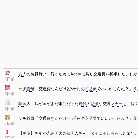
友人
のお見舞いへ行くためにAの車に乗り
交通
費を折半した。しか
6日前
ケチ
義母
「
交通
費なんだけど5千円の
商品券
でいいかしらね？」
商
6日前
韓国
人「我が国がまだ未開だった
時代
の
悲惨
な
交通
マナー
をご覧
6日前
ケチ
義母
「
交通
費なんだけど5千円の
商品券
でいいかしらね？」
商
7日前
【
画像
】さすが
先進国
民の
韓国
人さん、
タイ
に
不法滞在
した挙句