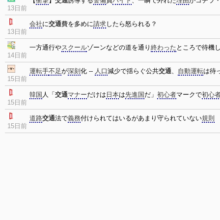
【
衝撃
】
交通
誘導する
警備
員
バイト
、一瞬で外れた
理由
がコチラ
13日前
会社
に
交通
費を多めに
請求
したら怒られる？
13日前
一方通行や
スクール
ゾーンなどの道を通り
終わった
ところで待機
14日前
運転手
不足
が
深刻
化 --
人口
減少で揺らぐ公共
交通
、
自動運転
は待
15日前
韓国
人「
交通
マナー
だけは
日本
は
先進国
だ」
初心者
マークで
初心
15日前
道路
交通
法で
義務
付けられてはいるがあまり守られていない
規則
15日前