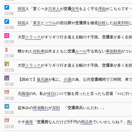
韓国
人「驚くべき
日本人
が
交通
信号
をよく守る
理由
がこちらです
2日前
韓国
人「
東京
と
ソウル
の宿泊費や
交通
費を徹底
比較
した
結果
判明
2日前
大型
トラック
がギリギリ行き違える幅の十字路。
交通
量が多く右
2日前
轢かれた
自転車
以外まともに
交通
ルール
守る気ない
事故
動画
がコ
2日前
大型
トラック
がギリギリ行き違える幅の十字路。
交通
量が多く右
2日前
【諦めて】
義兄
嫁
が私に、
介護
の為、公共
交通
機関で三時間、車
3日前
元
職場
のA。私が
休日
に○○で服を買ったと言ったら翌週「○○に
3日前
盆休みの
帰省
離れ
が
深刻
「
交通
費高いんだわ…」
3日前
ケチ
義母
「
交通
費なんだけど5千円の
商品券
でいいかしらね？」
商
3日前