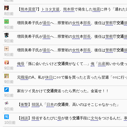
8日前
【
熊本
震度
7】
トヨタ
支援
、
熊本県
で発生した
地震
に伴う「通れた
8日前
増田美希子氏が
退任
へ…県警初の
女性
本
部長
、後任は
警察
庁
交通
9日前
増田美希子氏が
退任
へ…県警初の
女性
本
部長
、後任は
警察
庁
交通
9日前
増田美希子氏が
退任
へ…県警初の
女性
本
部長
、後任は
警察
庁
交通
9日前
俺
母
「孫に会いたいけど
交通
費がなくて…」
俺
「
出産
祝いから使
9日前
元
職場
のA。私が
休日
に○○で服を買ったと言ったら翌週「○○に
9日前
家出ツイ見かけて
交通
費送ったら男だった。金返せ！！
9日前
【
衝撃
】
韓国
人「
日本
の
交通
費、高いのはそこじゃなかった」
9日前
【
雑談
】
帰省
するたびに
母
が使う
交通
手段に
文句
をつけるんだ。
10日前