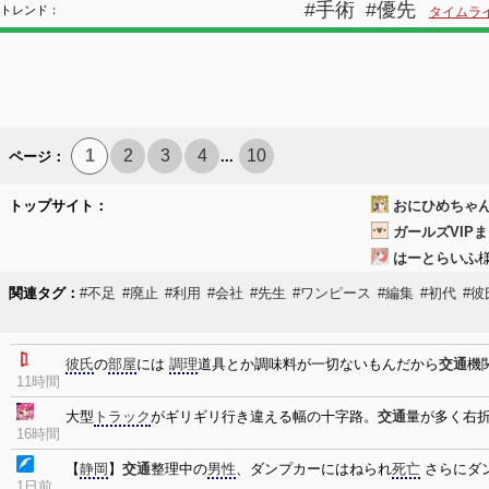
#手術
#優先
トレンド：
タイムラ
1
2
3
4
10
ページ：
...
トップサイト：
おにひめちゃ
ガールズVIP
はーとらいふ
関連タグ：
#不足
#廃止
#利用
#会社
#先生
#ワンピース
#編集
#初代
#彼
彼氏
の
部屋
には
調理
道具とか調味料が一切ないもんだから
交通
機
11時間
大型
トラック
がギリギリ行き違える幅の十字路。
交通
量が多く右
16時間
【
静岡
】
交通
整理中の
男性
、ダンプカーにはねられ
死亡
さらにダ
1日前