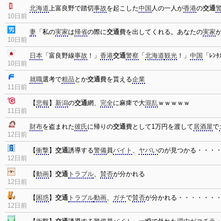
北海道
上富良野で踏切
事故
を起こした
中国
人の一人が
香港
の
交通
10日前
妻
「私の
実家
は
帰省
の際に
交通
費を出してくれる。あなたの
実家
10日前
日本
「富良野線
事故
！」
香港
交通
警察
「
北海道
観光
！」
中国
「ﾚﾝﾀ
10日前
就職
選考で
粗品
とか
交通
費を貰える
企業
11日前
【
悲報
】
新潟
の
交通
網、
完全
に麻痺で大
混乱
ｗｗｗｗｗ
11日前
財布
を盗まれた
彼氏
に帰りの
交通
費として1万円を渡して
居酒屋
で
12日前
【
衝撃
】
交通
誘導する
警備
員
バイト
、
ヤバい
のが見つかる・・・
12日前
【
動画
】
交通
トラブル
、
賛否
が分かれる
12日前
【
困惑
】
交通
トラブル
動画
、
ガチ
で
賛否
が分かれる・・・・・・
12日前