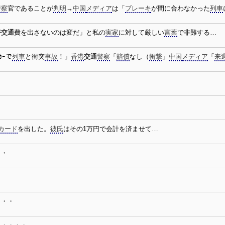
警察
官であることが
判明
→
中国
メディア
は「
ブレーキ
が間に合わなかった
列車
が
交通
費を出さないのは変だ」と私の
実家
に対して厳しい
言葉
で非難する…
ｶｰで
列車
と衝突
事故
！」
香港
交通
警察
「
賠償
なし（
衝撃
」
中国
メディア
「
来
カード
を出した。
彼氏
はその1万円で会計を済ませて…
・・
・・・