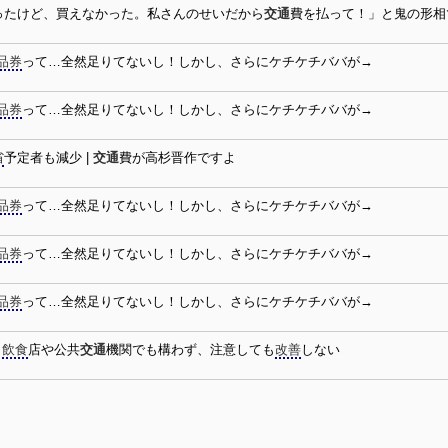
行ったけど、買えなかった。私さんのせいだから
交通
費を払って！」と鬼の形相
品券
って…全然足りてないし！しかし、さらにケチケチババが→
品券
って…全然足りてないし！しかし、さらにケチケチババが→
省
予定者も減少 |
交通
費が高杉晋作ですよ
品券
って…全然足りてないし！しかし、さらにケチケチババが→
品券
って…全然足りてないし！しかし、さらにケチケチババが→
品券
って…全然足りてないし！しかし、さらにケチケチババが→
。
飲食
店や公共
交通
機関でも構わず、注意しても
改善
しない