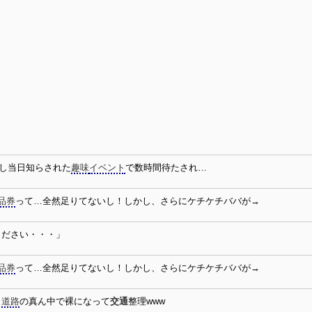
し当日知らされた
趣味
イベント
で数時間待たされ…
品券
って…全然足りてないし！しかし、さらにケチケチババが→
ください・・・」
品券
って…全然足りてないし！しかし、さらにケチケチババが→
、
道路
の真ん中で裸になって
交通
整理www