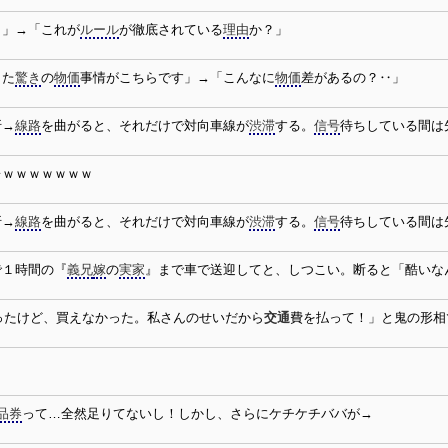
‥」→「これが
ルール
が徹底されている
理由
か？」
した
驚き
の
物価
事情がこちらです」→「こんなに
物価
差があるの？‥」
折→
線路
を曲がると、それだけで対向車線が
渋滞
する。
信号
待ちしている間は
レｗｗｗｗｗｗｗ
折→
線路
を曲がると、それだけで対向車線が
渋滞
する。
信号
待ちしている間は
で１時間の『
義兄
嫁
の
実家
』まで車で送迎してと、しつこい。断ると「酷いな
行ったけど、買えなかった。私さんのせいだから
交通
費を払って！」と鬼の形相
品券
って…全然足りてないし！しかし、さらにケチケチババが→