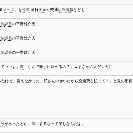
道
マップ
」を
公開
通行
実績
や
交通
規制
情報
なども
規制
課長
の平野雄介氏
規制
課長
の平野雄介氏
規制
課長
の平野雄介氏
っていいよ」
嫁
「なんで勝手に決めるの？」→まさかの大ゲンカに…
行ったけど、買えなかった。私さんのせいだから
交通
費を払って！」と鬼の形相
事故
があったとか、気にするなって感じなんだよ。