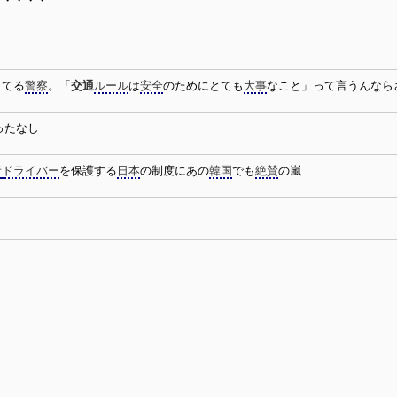
・・・・・
してる
警察
。「
交通
ルール
は
安全
のためにとても
大事
なこと」って言うんなら
ったなし
者
ドライバー
を保護する
日本
の制度にあの
韓国
でも
絶賛
の嵐