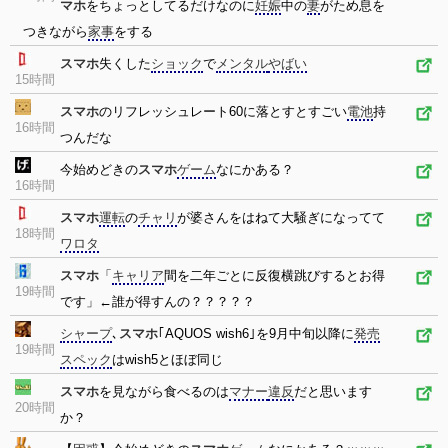
マホ
をちょっとしてるだけなのに
妊娠
中の
妻
がため息を
つきながら
家事
をする
スマホ
失くした
ショック
で
メンタル
やばい
15時間
スマホ
のリフレッシュレート60に落とすとすごい
電池
持
16時間
つんだな
今始めどきの
スマホ
ゲーム
なにかある？
16時間
スマホ
運転
の
チャリ
が婆さんをはねて大騒ぎになってて
18時間
ワロタ
スマホ
「
キャリア
間を二年ごとに反復横跳びするとお得
19時間
です」←誰が得すんの？？？？？
シャープ
､
スマホ
｢AQUOS wish6｣を9月中旬以降に
発売
19時間
スペック
はwish5とほぼ同じ
スマホ
を見ながら食べるのは
マナー
違反
だと思います
20時間
か？