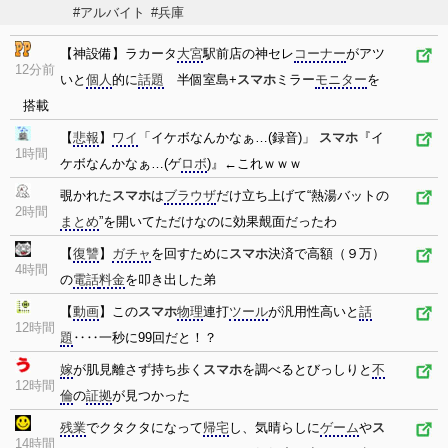
#アルバイト
#兵庫
【神設備】ラカータ
大宮
駅前店の神セレ
コーナー
がアツ
12分前
いと
個人
的に
話題
半個室島+
スマホ
ミラー
モニター
を
搭載
【
悲報
】
ワイ
「イケボなんかなぁ…(録音)」
スマホ
『イ
1時間
ケボなんかなぁ…(ゲ
ロボ
)』←これｗｗｗ
覗かれた
スマホ
は
ブラウザ
だけ立ち上げて“熱湯バットの
2時間
まとめ
”を開いてただけなのに効果覿面だったわ
【
復讐
】
ガチャ
を回すために
スマホ
決済で高額（９万）
4時間
の
電話
料金
を叩き出した弟
【
動画
】この
スマホ
物理
連打
ツール
が汎用性高いと
話
12時間
題
‥‥一秒に99回だと！？
嫁
が肌見離さず持ち歩く
スマホ
を調べるとびっしりと
不
12時間
倫
の
証拠
が見つかった
残業
でクタクタになって
帰宅
し、気晴らしに
ゲーム
や
ス
14時間