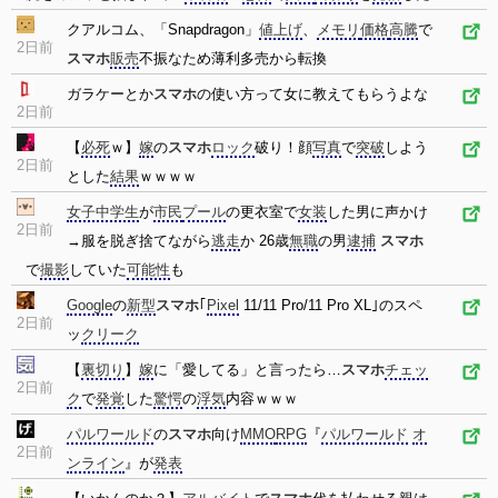
クアルコム、「Snapdragon」
値上げ
、
メモリ
価格
高騰
で
2日前
スマホ
販売
不振なため薄利多売から転換
ガラケーとか
スマホ
の使い方って女に教えてもらうよな
2日前
【
必死
ｗ】
嫁
の
スマホ
ロック
破り！顔
写真
で
突破
しよう
2日前
とした
結果
ｗｗｗｗ
女子中学生
が
市民
プール
の更衣室で
女装
した男に声かけ
2日前
→服を脱ぎ捨てながら
逃走
か 26歳
無職
の男
逮捕
スマホ
で
撮影
していた
可能性
も
Google
の
新型
スマホ
｢
Pixel
11/11 Pro/11 Pro XL｣のスペ
2日前
ッ
クリーク
【
裏切り
】
嫁
に「愛してる」と言ったら…
スマホ
チェッ
2日前
ク
で
発覚
した
驚愕
の
浮気
内容ｗｗｗ
パルワールド
の
スマホ
向け
MMO
RPG
『
パルワールド
オ
2日前
ンライン
』が
発表