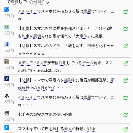
で
撮影
していた
可能性
も
アルバイト
で
スマホ
代を払わせる親は
毒親
ですか？←こ
2日前
れ…
【
衝撃
】
スマホ
を餌に甥を
勉強
させようとした姉⇒2度
2日前
も
約束
を
裏切
られた甥が壊れて『大
事件
』に発展…
【
悲報
】
スマホ
の
カメラ
、「嘘を写す」
機械
と化すｗｗ
3日前
ｗｗｗｗｗｗｗ
メディア
「
Z世代
が普段
利用
している
ゲーム
端末、
スマ
3日前
ホ
94.7%・
Switch
38.5%」
【
悲報
】
スマホ
で洞窟内を
撮影
中に落石が頭部直撃、
家
3日前
族
旅行
中の
女性
が
死亡
・・・
アルバイト
で
スマホ
代を払わせる親は
毒親
ですか？←こ
3日前
れ・・・
七千円の激安
スマホ
の使い心地
3日前
スマホ
を置いて席を
離れ
る
新人
の行動に
戦慄