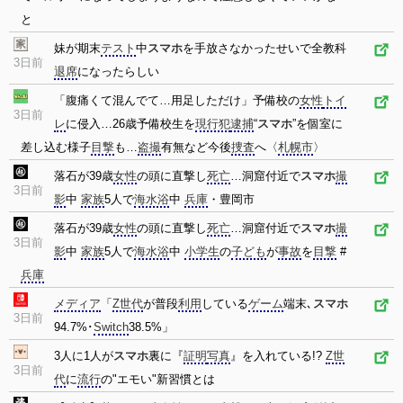
と
妹が期末
テスト
中
スマホ
を手放さなかったせいで全教科
3日前
退席
になったらしい
「腹痛くて混んでて…用足しただけ」予備校の
女性
トイ
3日前
レ
に侵入…26歳予備校生を
現行犯
逮捕
“
スマホ
”を個室に
差し込む様子
目撃
も…
盗撮
有無など今後
捜査
へ〈
札幌市
〉
落石が39歳
女性
の頭に直撃し
死亡
…洞窟付近で
スマホ
撮
3日前
影
中
家族
5人で
海水浴
中
兵庫
・豊岡市
落石が39歳
女性
の頭に直撃し
死亡
…洞窟付近で
スマホ
撮
3日前
影
中
家族
5人で
海水浴
中
小学生
の
子ども
が
事故
を
目撃
#
兵庫
メディア
「
Z世代
が普段
利用
している
ゲーム
端末､
スマホ
3日前
94.7%･
Switch
38.5%」
3人に1人が
スマホ
裏に『
証明
写真
』を入れている!?
Z世
3日前
代
に
流行
の"エモい"新習慣とは