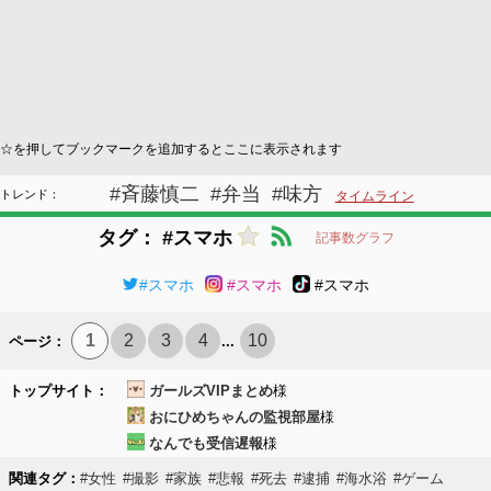
☆を押してブックマークを追加するとここに表示されます
#斉藤慎二
#弁当
#味方
トレンド：
タイムライン
タグ： #スマホ
記事数グラフ
#スマホ
#スマホ
#スマホ
1
2
3
4
10
ページ：
...
トップサイト：
ガールズVIPまとめ
様
おにひめちゃんの監視部屋
様
なんでも受信遅報
様
関連タグ：
#女性
#撮影
#家族
#悲報
#死去
#逮捕
#海水浴
#ゲーム