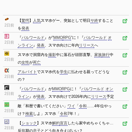
【
驚愕
】
人気
スマホ
ゲー、突如として明日
サ終
すること
2日前
を
発表
『
パルワールド
』が”
MMO
RPG
”に！『
パルワールド
オ
2日前
ンライン
』
発表
、
スマホ
向けに年内
リリース
へ
スマホ
で洞窟内を
撮影
中に落石が頭部直撃、
家族
旅行
中
2日前
の
女性
が
死亡
アルバイト
で
スマホ
代を
学生
に払わせる親ってどうな
2日前
の？
『
パルワールド
』が
MMO
RPG
に！『
パルワールド
オン
2日前
ライン
』が
発表
、
スマホ
向けで2026年内に
リリース
予定
敵「和暦で書いてください」
ワイ
「
令和
……4年位やっ
2日前
け？
検索
しよ」
スマホ
「
令和
7年！」
【
ショック
】
スマホ
解約
宣言
したら家中めちゃくちゃ…
2日前
反抗期の
息子
とどう向き合えばいい？