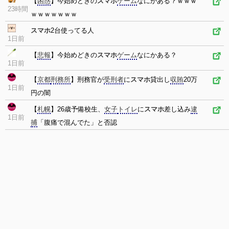
【
困惑
】今始めどきの
スマホ
ゲーム
なにかある？ｗｗｗ
23時間
ｗｗｗｗｗｗｗ
スマホ
2台使ってる人
1日前
【
悲報
】今始めどきの
スマホ
ゲーム
なにかある？
1日前
【
京都
刑務所
】刑務官が
受刑者
に
スマホ
貸出し
収賄
20万
1日前
円の闇
【
札幌
】26歳予備校生、
女子
トイレ
に
スマホ
差し込み
逮
1日前
捕
「腹痛で混んでた」と否認