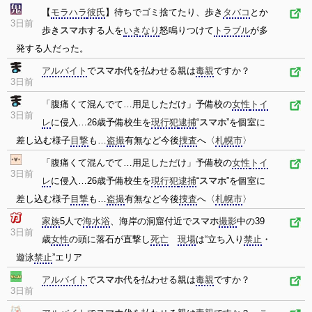
【
モラハラ
彼氏
】待ちでゴミ捨てたり、歩き
タバコ
とか
3日前
歩き
スマホ
する人を
いきなり
怒鳴りつけて
トラブル
が多
発する人だった。
アルバイト
で
スマホ
代を払わせる親は
毒親
ですか？
3日前
「腹痛くて混んでて…用足しただけ」予備校の
女性
トイ
3日前
レ
に侵入…26歳予備校生を
現行犯
逮捕
“
スマホ
”を個室に
差し込む様子
目撃
も…
盗撮
有無など今後
捜査
へ〈
札幌市
〉
「腹痛くて混んでて…用足しただけ」予備校の
女性
トイ
3日前
レ
に侵入…26歳予備校生を
現行犯
逮捕
“
スマホ
”を個室に
差し込む様子
目撃
も…
盗撮
有無など今後
捜査
へ〈
札幌市
〉
家族
5人で
海水浴
、海岸の洞窟付近で
スマホ
撮影
中の39
3日前
歳
女性
の頭に落石が直撃し
死亡
現場
は“立ち入り
禁止
・
遊泳
禁止
”エリア
アルバイト
で
スマホ
代を払わせる親は
毒親
ですか？
3日前