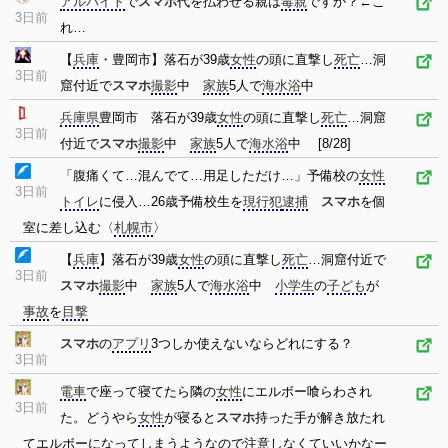
アルバイト
で
スマホ
代を払わせる親は
毒親
ですか？←こ
3日前
れ…
【
兵庫
・豊岡市】落石が39歳
女性
の頭に直撃し
死亡
…洞
3日前
窟付近で
スマホ
撮影
中
家族
5人で
海水浴
中
兵庫県
豊岡市 落石が39歳
女性
の頭に直撃し
死亡
…洞窟
3日前
付近で
スマホ
撮影
中
家族
5人で
海水浴
中 [8/28]
「腹痛くて…混んでて…用足しただけ…」予備校の
女性
3日前
トイレ
に侵入…26歳予備校生を
現行犯
逮捕
スマホ
を個
室に差し込む〈
札幌市
〉
【
兵庫
】落石が39歳
女性
の頭に直撃し
死亡
…洞窟付近で
3日前
スマホ
撮影
中
家族
5人で
海水浴
中
小学生
の
子ども
が
事故
を
目撃
スマホ
の
アプリ
3つしか使えないならどれにする？
3日前
電車
で座って寝てたら隣の
女性
にエルボー喰らわされ
3日前
た。どうやら
女性
が寝ると
スマホ
持った手が解き放たれ
てエルボーになってしまうようなので注意しなくていいかなー