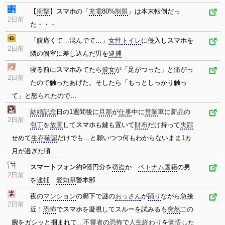
【
衝撃
】
スマホ
の「
充電
80%
制限
」は本末転倒だっ
2日前
た・・・
「腹痛くて…混んでて…」
女性
トイレ
に侵入し
スマホ
を
2日前
隣の個室に差し込んだ男を
逮捕
寝る前に
スマホ
みてたら
彼女
が「足がつった」と痛がっ
2日前
たので触ったあげた。そしたら「もっとしっかり触っ
て」と怒られたので…
結婚
記念
日の1週間後に
旦那
が
仕事
中に
営業
車に新品の
2日前
包丁
を
放置
して
スマホ
も鍵も置いて
財布
だけ持って
失踪
せめて
生存
確認
だけでも…と願いつつ何もわからないまま1カ
月が過ぎた頃…
スマートフォン
約9億円分を
窃盗
か
ベトナム
国籍
の男
2日前
を
逮捕
愛知県
警本部
夜の
マンション
の廊下で謎の
おっさん
が
踊り
ながら急接
2日前
近！
恐怖
で
スマホ
を凝視してスルーを試みるも
突然
二の
腕をガシッと掴まれて…
不審者
の
恐怖
で
人生
終わり
を
覚悟
した