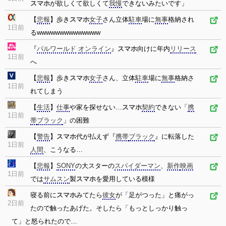
スマホ
が欲しくて欲しくて
我慢
できないみたいです」
【
悲報
】歩き
スマホ
女子
さん立体
駐車
場に
無事
格納され
1日前
るwwwwwwwwwwwwww
『
パルワールド
オンライン
』
スマホ
向けに年内
リリース
1日前
へ
【
悲報
】歩き
スマホ
女子
さん、立体
駐車
場に
無事
格納さ
1日前
れてしまう
【
生活
】
仕事
や家を探せない…
スマホ
契約
できない「
携
1日前
帯
ブラック
」の困難
【
警告
】
スマホ
代が払えず『
携帯
ブラック
』に転落した
1日前
人間
、こうなる…
【
悲報
】
SONY
の大スターの
スパイダーマン
、
新作
映画
1日前
では
サムスン
製
スマホ
を愛用している模様
寝る前に
スマホ
みてたら
彼女
が「足がつった」と痛がっ
2日前
たので触ったあげた。そしたら「もっとしっかり触っ
て」と怒られたので…