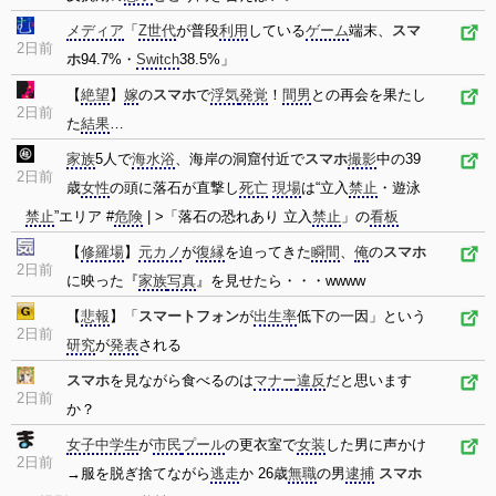
メディア
「
Z世代
が普段
利用
している
ゲーム
端末、
スマ
2日前
ホ
94.7%・
Switch
38.5%」
【
絶望
】
嫁
の
スマホ
で
浮気
発覚
！
間男
との再会を果たし
2日前
た
結果
…
家族
5人で
海水浴
、海岸の洞窟付近で
スマホ
撮影
中の39
2日前
歳
女性
の頭に落石が直撃し
死亡
現場
は“立入
禁止
・遊泳
禁止
”エリア #
危険
| >「落石の恐れあり 立入
禁止
」の
看板
【
修羅場
】
元カノ
が
復縁
を迫ってきた
瞬間
、
俺
の
スマホ
2日前
に映った『
家族
写真
』を見せたら・・・wwww
【
悲報
】「
スマートフォン
が
出生率
低下の一因」という
2日前
研究
が
発表
される
スマホ
を見ながら食べるのは
マナー
違反
だと思います
2日前
か？
女子中学生
が
市民
プール
の更衣室で
女装
した男に声かけ
2日前
→服を脱ぎ捨てながら
逃走
か 26歳
無職
の男
逮捕
スマホ