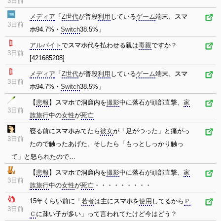
3日前
メディア
「
Z世代
が普段
利用
している
ゲーム
端末、
スマ
3日前
ホ
94.7%・
Switch
38.5%」
アルバイト
で
スマホ
代を払わせる親は
毒親
ですか？
3日前
[421685208]
メディア
「
Z世代
が普段
利用
している
ゲーム
端末、
スマ
3日前
ホ
94.7%・
Switch
38.5%」
【
悲報
】
スマホ
で洞窟内を
撮影
中に落石が頭部直撃、
家
3日前
族
旅行
中の
女性
が
死亡
寝る前に
スマホ
みてたら
彼女
が「足がつった」と痛がっ
3日前
たので触ったあげた。そしたら「もっとしっかり触っ
て」と怒られたので…
【
悲報
】
スマホ
で洞窟内を
撮影
中に落石が頭部直撃、
家
3日前
族
旅行
中の
女性
が
死亡
・・・・・・・・・
15年くらい前に「
若者
は主に
スマホ
を
使用
してるから
Ｐ
3日前
Ｃ
に疎い子が多い」って言われてたけど今はどう？