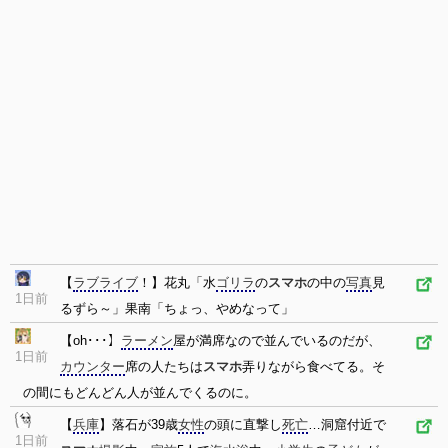
【
ラブライブ
！】花丸「水
ゴリラ
の
スマホ
の中の
写真
見
1日前
るずら～」果南「ちょっ、やめなって」
【oh･･･】
ラーメン
屋が満席なので並んでいるのだが、
1日前
カウンター
席の人たちは
スマホ
弄りながら食べてる。そ
の間にもどんどん人が並んでくるのに。
【
兵庫
】落石が39歳
女性
の頭に直撃し
死亡
…洞窟付近で
1日前