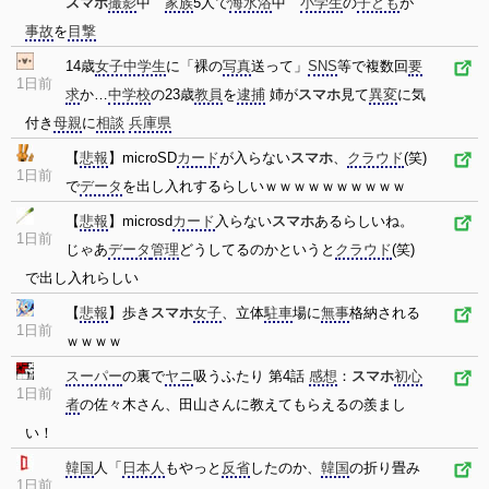
スマホ
撮影
中
家族
5人で
海水浴
中
小学生
の
子ども
が
事故
を
目撃
14歳
女子中学生
に「裸の
写真
送って」
SNS
等で複数回
要
1日前
求
か…
中学校
の23歳
教員
を
逮捕
姉が
スマホ
見て
異変
に気
付き
母親
に
相談
兵庫県
【
悲報
】microSD
カード
が入らない
スマホ
、
クラウド
(笑)
1日前
で
データ
を出し入れするらしいｗｗｗｗｗｗｗｗｗｗ
【
悲報
】microsd
カード
入らない
スマホ
あるらしいね。
1日前
じゃあ
データ
管理
どうしてるのかというと
クラウド
(笑)
で出し入れらしい
【
悲報
】歩き
スマホ
女子
、立体
駐車
場に
無事
格納される
1日前
ｗｗｗｗ
スーパー
の裏で
ヤニ
吸うふたり 第4話
感想
：
スマホ
初心
1日前
者
の佐々木さん、田山さんに教えてもらえるの羨まし
い！
韓国
人「
日本人
もやっと
反省
したのか、
韓国
の折り畳み
1日前