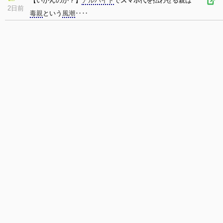
【いかんのか？】
アルバイト
で
スマホ
代を払わせる親は
2日前
毒親
という
風潮
‥‥