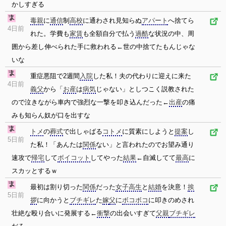
かしすぎる
毒親
に
通信
制
高校
に通わされ見知らぬ
アパート
へ捨てら
4日前
れた。学費も
家賃
も全額自分で払う
過酷
な状況の中、周
囲から差し伸べられた手に救われる←世の中捨てたもんじゃな
いな
重症悪阻で2週間
入院
した私！夫の代わりに迎えに来た
4日前
義父
から「
お産
は
病気
じゃない」としつこく説教された
ので泣きながら車内で強烈な一撃を叩き込んだった←
出産
の痛
みも知らん奴が口を出すな
トメ
の
葬式
で出しゃばる
コトメ
に質素にしようと
提案
し
5日前
た私！「あんたは
関係
ない」と言われたのでお望み通り
速攻で
帰宅
して
ボイコット
してやった
結果
←自滅してて
最高
に
スカッとするｗ
最初は割り切った
関係
だった
女子高生
と
結婚
を決意！
挨
5日前
拶
に向かうと
ブチギレ
た
嫁
父
に
ボコボコ
に叩きのめされ
壮絶な殴り合いに発展する←
衝撃
の出会いすぎて
父親
ブチギレ