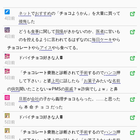
ネット
で
おすすめ
の「
チョコ
ようかん」を大量に買って
4日前
後悔
した
どうも
食事
に関して
我慢
がきかないのか、
医者
に甘いも
4日前
のを控えるように言われてるはずなのに
毎日
ケーキ
やら
チョコレート
やら
アイス
やら食べてる。
ドバイ
チョコ
好きな人🍫
4日前
「
チョコレート
嚢胞と診断されて
手術
するので
ハンコ
押
5日前
して下さい」と婆
上司
に話したら「
お菓子
みたいな
名前
の
病気
聞いたことないｗPMSの
親戚
？ｗ詐病でしょｗ」と鼻
旦那
が
会社
の子から義理
チョコ
もらった。……と思った
5日前
ら 本 命 チ ョ コ だった
ドバイ
チョコ
好きな人🍫
5日前
「
チョコレート
嚢胞と診断されて
手術
するので
ハンコ
押
5日前