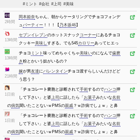
#ミント
#会社
#上司
#美味
岡本姫奈
ちゃん、朝からケータリングで
チョコ
フォンデ
2時間
ュ
パーティー
！！！【
乃木坂46
】
セブンイレブン
のホットスナック
コーナー
にある
チョコ
13時間
クッキー
美味し
すぎる。でも545
カロリー
あってヒエっ
チョコ
ミント
味ってめちゃくちゃ
美味い
のになんで
歯磨
13時間
き
粉とかいう奴がいるの？
嫁
が男
友達
に
バレンタイン
チョコ
渡すらしいんだけどど
21時間
う思う？
「
チョコレート
嚢胞と診断されて
手術
するので
ハンコ
押
1日前
して下さい」と婆
上司
に話したら「
お菓子
みたいな
名前
の
病気
聞いたことないｗPMSの
親戚
？ｗ詐病でしょｗ」と鼻
「
チョコレート
嚢胞と診断されて
手術
するので
ハンコ
押
1日前
して下さい」と婆
上司
に話したら「
お菓子
みたいな
名前
の
病気
聞いたことないｗPMSの
親戚
？ｗ詐病でしょｗ」と鼻