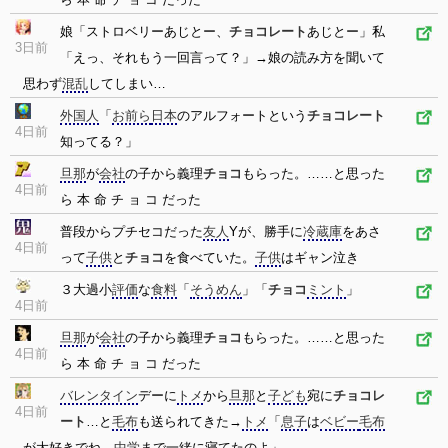
娘「ストロベリーあじとー、
チョコレート
あじとー」私
3日前
「えっ、それもう一回言って？」→娘の読み方を聞いて
思わず
混乱
してしまい…
外国人
「
お前ら
日本
のアルフォートという
チョコレート
4日前
知ってる？」
旦那
が
会社
の子から義理
チョコ
もらった。……と思った
4日前
ら 本 命 チ ョ コ だった
普段からプチセコだった
友人
Yが、勝手に
冷蔵庫
をあさ
4日前
って
子供
と
チョコ
を食べていた。
子供
はギャン泣き
３大過小
評価
な
食料
「
そうめん
」「
チョコ
ミント
」
4日前
旦那
が
会社
の子から義理
チョコ
もらった。……と思った
4日前
ら 本 命 チ ョ コ だった
バレンタイン
デーに
トメ
から
旦那
と
子ども
宛に
チョコレ
4日前
ート
…と
毛布
も送られてきた→
トメ
「
息子
は
ベビー
毛布
が大好きでね、
中学
まで一緒に寝てたのよ」