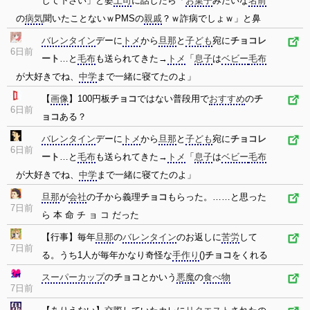
して下さい」と婆
上司
に話したら「
お菓子
みたいな
名前
の
病気
聞いたことないｗPMSの
親戚
？ｗ詐病でしょｗ」と鼻
バレンタイン
デーに
トメ
から
旦那
と
子ども
宛に
チョコレ
6日前
ート
…と
毛布
も送られてきた→
トメ
「
息子
は
ベビー
毛布
が大好きでね、
中学
まで一緒に寝てたのよ」
【
画像
】100円板
チョコ
ではない普段用で
おすすめ
の
チ
6日前
ョコ
ある？
バレンタイン
デーに
トメ
から
旦那
と
子ども
宛に
チョコレ
6日前
ート
…と
毛布
も送られてきた→
トメ
「
息子
は
ベビー
毛布
が大好きでね、
中学
まで一緒に寝てたのよ」
旦那
が
会社
の子から義理
チョコ
もらった。……と思った
7日前
ら 本 命 チ ョ コ だった
【行事】毎年
旦那
の
バレンタイン
のお返しに
苦労
して
7日前
る。うち1人が毎年かなり奇怪な
手作り
()
チョコ
をくれる
スーパーカップ
の
チョコ
とかいう
悪魔
の
食べ物
7日前