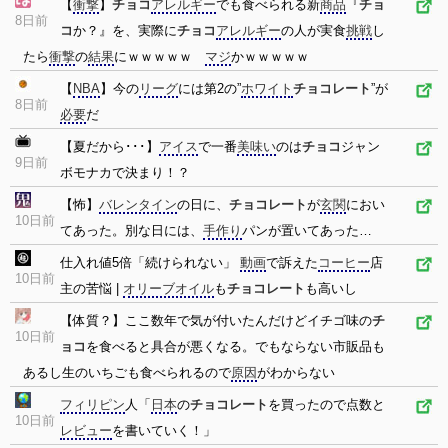
【
衝撃
】
チョコ
アレルギー
でも食べられる新
商品
『
チョ
8日前
コ
か？』を、実際に
チョコ
アレルギー
の人が実食
挑戦
し
たら
衝撃
の
結果
にｗｗｗｗｗ
マジ
かｗｗｗｗｗ
【
NBA
】今の
リーグ
には第2の”
ホワイト
チョコレート
”が
8日前
必要
だ
【夏だから･･･】
アイス
で一番
美味い
のは
チョコ
ジャン
9日前
ボモナカで決まり！？
【怖】
バレンタイン
の日に、
チョコレート
が
玄関
におい
10日前
てあった。別な日には、
手作り
パンが置いてあった…
仕入れ値5倍「続けられない」
動画
で訴えた
コーヒー
店
10日前
主の苦悩 |
オリーブオイル
も
チョコレート
も高いし
【体質？】ここ数年で気が付いたんだけどイチゴ味の
チ
10日前
ョコ
を食べると具合が悪くなる。でもならない市販品も
あるし生のいちごも食べられるので
原因
がわからない
フィリピン
人「
日本
の
チョコレート
を買ったので点数と
10日前
レビュー
を書いていく！」