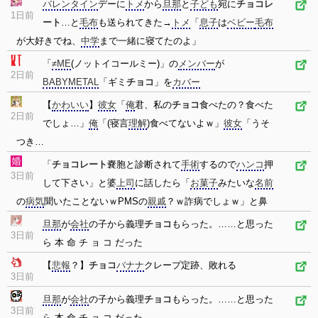
バレンタイン
デーに
トメ
から
旦那
と
子ども
宛に
チョコレ
1日前
ート
…と
毛布
も送られてきた→
トメ
「
息子
は
ベビー
毛布
が大好きでね、
中学
まで一緒に寝てたのよ」
「
≠ME
(ノットイコールミー)」の
メンバー
が
2日前
BABYMETAL
「ギミ
チョコ
」を
カバー
【
かわいい
】
彼女
「
俺
君、私の
チョコ
食べたの？食べた
2日前
でしょ…」
俺
「(寝言
理解
)食べてないよｗ」
彼女
「うそ
つき…
「
チョコレート
嚢胞と診断されて
手術
するので
ハンコ
押
3日前
して下さい」と婆
上司
に話したら「
お菓子
みたいな
名前
の
病気
聞いたことないｗPMSの
親戚
？ｗ詐病でしょｗ」と鼻
旦那
が
会社
の子から義理
チョコ
もらった。……と思った
3日前
ら 本 命 チ ョ コ だった
【
悲報
？】
チョコ
バナナ
クレープ定跡、敗れる
3日前
旦那
が
会社
の子から義理
チョコ
もらった。……と思った
3日前
ら 本 命 チ ョ コ だった