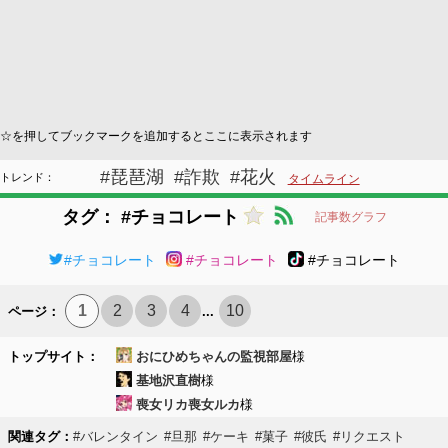
☆を押してブックマークを追加するとここに表示されます
#琵琶湖
#詐欺
#花火
トレンド：
タイムライン
タグ： #チョコレート
記事数グラフ
#チョコレート
#チョコレート
#チョコレート
1
2
3
4
10
ページ：
...
トップサイト：
おにひめちゃんの監視部屋
様
基地沢直樹
様
喪女リカ喪女ルカ
様
関連タグ：
#バレンタイン
#旦那
#ケーキ
#菓子
#彼氏
#リクエスト