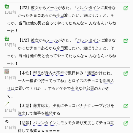
【2/2】
彼女
から
メール
がきた。「
バレンタイン
に渡せな
13日前
かった
チョコ
あるから
今日
渡したい。遊ぼうよ」と。そ
っか。当日は他の男と会ってやってたもんなｗ んなもんいらね
ーわ！
【1/2】
彼女
から
メール
がきた。「
バレンタイン
に渡せな
13日前
かった
チョコ
あるから
今日
渡したい。遊ぼうよ」と。そ
っか。当日は他の男と会ってやってたもんなｗ んなもんいらね
ーわ！
【本性】
部長
が
身内
の
不幸
で数日休み「
迷惑
かけたね。
14日前
一人一箱ずつ持ってってね」とロイズの
チョコ
を
部署
入
り口
に置いてくれた → するとケチで
有名
な他
部署
の人がき
て…
【
困惑
】
藤井聡太
、
夕食
に
チョコ
バナナ
クレープだけを
14日前
注文
して相手を
挑発
する
【
悲報
】
バレンタイン
にモタモタ帰り支度して
チョコ
期
14日前
待
してる奴ｗｗｗｗｗｗ