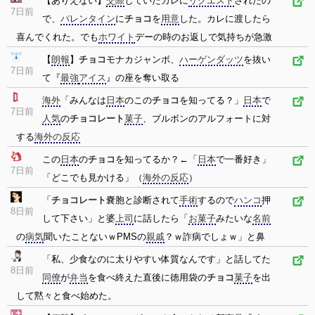
【ありえない】
交際
していたカレに
リクエスト
されたの
7日前
で、
バレンタイン
に
チョコ
を
用意
した。カレに渡したら
喜んでくれた。でも
ホワイト
デーの時のお返しで気持ちが急激
【
朗報
】
チョコ
モナカジャンボ、
ハーゲンダッツ
を抜い
7日前
て『
最強
アイス
』の座を奪い取る
海外
「みんなは
日本
のこの
チョコ
を知ってる？」
日本
で
7日前
人気
の
チョコレート
菓子
、ブルボンのアルフォートに対
する
海外の反応
この
日本
の
チョコ
を知ってるか？←「
日本
で一番好き」
7日前
「どこでも見かける」（
海外の反応
）
「
チョコレート
嚢胞と診断されて
手術
するので
ハンコ
押
8日前
して下さい」と婆
上司
に話したら「
お菓子
みたいな
名前
の
病気
聞いたことないｗPMSの
親戚
？ｗ詐病でしょｗ」と鼻
「私、少食なのに太りやすい体質なんです」と話してた
8日前
同僚
が
弁当
を食べ終えた直後に徳用袋の
チョコ
菓子
を出
して黙々と食べ始めた。