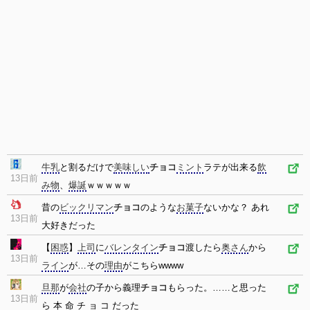
牛乳
と割るだけで
美味しい
チョコ
ミント
ラテが出来る
飲
13日前
み物
、
爆誕
ｗｗｗｗｗ
昔の
ビックリマン
チョコ
のような
お菓子
ないかな？ あれ
13日前
大好きだった
【
困惑
】
上司
に
バレンタイン
チョコ
渡したら
奥さん
から
13日前
ライン
が…その
理由
がこちらwwww
旦那
が
会社
の子から義理
チョコ
もらった。……と思った
13日前
ら 本 命 チ ョ コ だった