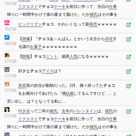
15日前
リクエスト
で
チョコ
ケーキ
を前日に作って、当日の
仕事
帰りに一時間半かけて彼の家まで届けた。だが
彼氏
はその事を
ビックリマン
チョコ
、かわいくなって新
発売
ｗｗｗｗｗ
15日前
【
画像
】『
チョコ
あ～んぱん』とかいう太古から
存在
す
16日前
る謎の
お菓子
ｗｗｗｗｗｗｗｗｗ
【
朗報
】
チョコ
ミント
、超絶
人気
になるｗｗｗｗｗ
17日前
好きな
チョコ
アイス
は？
17日前
美容
室の担当が勘助だった。2月、偶々持ってた
チョコ
17日前
をお裾分けであげたら「僕
結婚
してるんですけど…」と
言い出し、は？となってる私に…
付き合
って二年の
彼氏
。
去年
の
バレンタイン
は、
彼氏
の
17日前
リクエスト
で
チョコ
ケーキ
を前日に作って、当日の
仕事
帰りに一時間半かけて彼の家まで届けた。だが
彼氏
はその事を