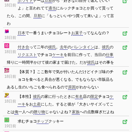
ホワイト
デーは
旦那
から「好きなの自分で選んでいい
18日前
よ」と言われてて
適当
にルック
チョコ
とか買って貰って
たら、この間、
旦那
に「もっといいやつ買って来いよ」って言
わ
日本
で一番うまい
チョコレート
お菓子
ってなんなの？
18日前
付き合
って二年の
彼氏
。
去年
の
バレンタイン
は、
彼氏
の
18日前
リクエスト
で
チョコ
ケーキ
を前日に作って、当日の
仕事
帰りに一時間半かけて彼の家まで届けた。だが
彼氏
はその事を
【体質？】ここ数年で気が付いたんだけどイチゴ味の
チ
18日前
ョコ
を食べると具合が悪くなる。でもならない市販品も
あるし生のいちごも食べられるので
原因
がわからない
【本性】
彼氏
の家に行ったときに
有名
店の
限定
チョコ
ケ
18日前
ーキ
をお
土産
にした。すると彼が『大きいサイズってこ
とは
俺
一人への
贈り物
じゃないよね？
家族
への点数稼ぎだよね
求む
チョコ
チップ
クッキー
19日前