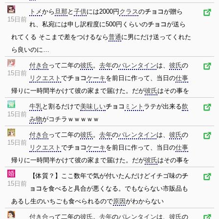
トメ
から
旦那
と
子供
には2000円
クラス
の
チョコ
が贈ら
15日前
れ、私宛には申し訳程度に500円くらいの
チョコ
が送ら
れてくる そこまで差をつけるなら
普通
に男にだけ送ってくれた
ら良いのに…
付き合
って二年の
彼氏
。
去年
の
バレンタイン
は、
彼氏
の
15日前
リクエスト
で
チョコ
ケーキ
を前日に作って、当日の
仕事
帰りに一時間半かけて彼の家まで届けた。だが
彼氏
はその事を
牛乳
と割るだけで
美味しい
チョコ
ミント
ラテが出来る
飲
15日前
み物
がコチラｗｗｗｗｗ
付き合
って二年の
彼氏
。
去年
の
バレンタイン
は、
彼氏
の
15日前
リクエスト
で
チョコ
ケーキ
を前日に作って、当日の
仕事
帰りに一時間半かけて彼の家まで届けた。だが
彼氏
はその事を
【体質？】ここ数年で気が付いたんだけどイチゴ味の
チ
15日前
ョコ
を食べると具合が悪くなる。でもならない市販品も
あるし生のいちごも食べられるので
原因
がわからない
付き合
って二年の
彼氏
。
去年
の
バレンタイン
は、
彼氏
の