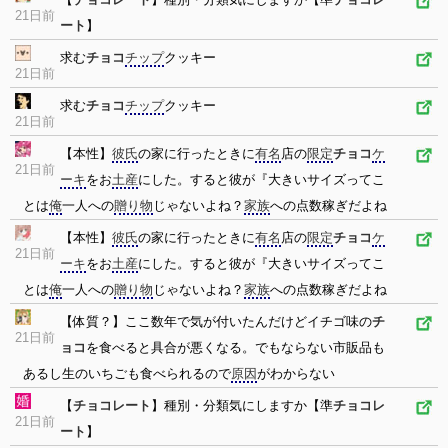
21日前
ート
】
求む
チョコ
チップ
クッキー
21日前
求む
チョコ
チップ
クッキー
21日前
【本性】
彼氏
の家に行ったときに
有名
店の
限定
チョコ
ケ
21日前
ーキ
をお
土産
にした。すると彼が『大きいサイズってこ
とは
俺
一人への
贈り物
じゃないよね？
家族
への点数稼ぎだよね
【本性】
彼氏
の家に行ったときに
有名
店の
限定
チョコ
ケ
21日前
ーキ
をお
土産
にした。すると彼が『大きいサイズってこ
とは
俺
一人への
贈り物
じゃないよね？
家族
への点数稼ぎだよね
【体質？】ここ数年で気が付いたんだけどイチゴ味の
チ
21日前
ョコ
を食べると具合が悪くなる。でもならない市販品も
あるし生のいちごも食べられるので
原因
がわからない
【
チョコレート
】種別・分類気にしますか【準
チョコレ
21日前
ート
】