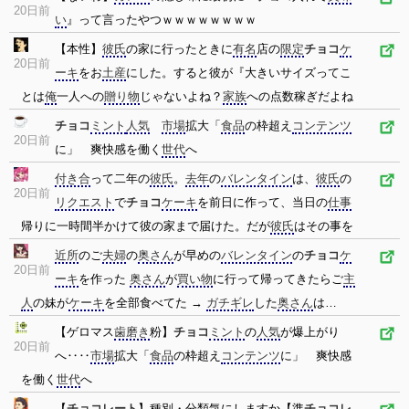
20日前
い
』って言ったやつｗｗｗｗｗｗｗｗ
【本性】
彼氏
の家に行ったときに
有名
店の
限定
チョコ
ケ
20日前
ーキ
をお
土産
にした。すると彼が『大きいサイズってこ
とは
俺
一人への
贈り物
じゃないよね？
家族
への点数稼ぎだよね
チョコ
ミント
人気
市場
拡大「
食品
の枠超え
コンテンツ
20日前
に」 爽快感を働く
世代
へ
付き合
って二年の
彼氏
。
去年
の
バレンタイン
は、
彼氏
の
20日前
リクエスト
で
チョコ
ケーキ
を前日に作って、当日の
仕事
帰りに一時間半かけて彼の家まで届けた。だが
彼氏
はその事を
近所
のご
夫婦
の
奥さん
が早めの
バレンタイン
の
チョコ
ケ
20日前
ーキ
を作った
奥さん
が
買い物
に行って帰ってきたらご
主
人
の妹が
ケーキ
を全部食べてた →
ガチギレ
した
奥さん
は…
【ゲロマス
歯磨き
粉】
チョコ
ミント
の
人気
が爆上がり
20日前
へ‥‥
市場
拡大「
食品
の枠超え
コンテンツ
に」 爽快感
を働く
世代
へ
【
チョコレート
】種別・分類気にしますか【準
チョコレ