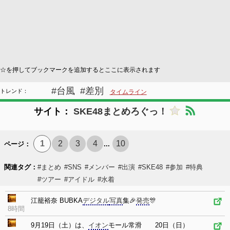
☆を押してブックマークを追加するとここに表示されます
#台風
#差別
トレンド：
タイムライン
サイト：
SKE48まとめろぐっ！
1
2
3
4
10
ページ：
...
関連タグ：
#まとめ
#SNS
#メンバー
#出演
#SKE48
#参加
#特典
#ツアー
#アイドル
#水着
江籠裕奈 BUBKA
デジタル
写真
集🎉
発売
🎊
8時間
9月19日（土）は、
イオン
モール常滑 20日（日）