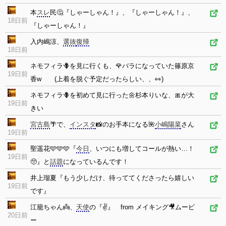
本
スレ
民🤔『しゃーしゃん！』、『しゃーしゃん！』、
18日前
『しゃーしゃん！』
入内嶋涼、
選抜
復帰
18日前
ネモフィラ🪻を見に行くも、🌹バラになっていた篠原京
19日前
香w (上着を脱ぐ予定だったらしい、、👀)
ネモフィラ🪻を初めて見に行った🌼杉本りいな、🎀が大
19日前
きい
宮古島
🌴で、
インスタ
📸のお手本になる🌺
小嶋陽菜
さん
19日前
聖遥花🩵🩵🩵『
今日
、いつにも増してコールが熱い…！
19日前
🥺』と
話題
になっているんです！
井上瑠夏『もう少しだけ、待っててくださったら嬉しい
19日前
です』
江籠ちゃん👼、
天使
の『✌』 from メイキング🎥ムービ
20日前
ー