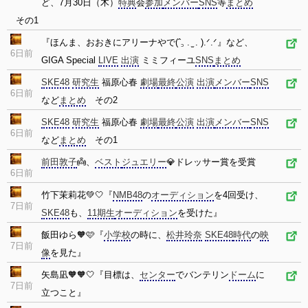
ど、7月30日（木）
特典
会
参加
メンバー
SNS
等
まとめ
その1
『ほんま、おおきにアリーナやで(ˆ꜆ . ̫ . ).ᐟ.ᐟ』など、
6日前
GIGA Special
LIVE
出演
ミミフィーユ
SNS
まとめ
SKE48
研究生
福原心春
劇場
最終
公演
出演
メンバー
SNS
6日前
など
まとめ
その2
SKE48
研究生
福原心春
劇場
最終
公演
出演
メンバー
SNS
6日前
など
まとめ
その1
前田敦子
👼、
ベスト
ジュエリー
💎ドレッサー賞を受賞
6日前
竹下茉莉花💚🤍『
NMB48
の
オーディション
を4回受け、
7日前
SKE48
も、
11期生
オーディション
を受けた』
飯田ゆら🧡🩷『
小学校
の時に、
松井玲奈
SKE48
時代
の
映
7日前
像
を見た』
矢島凪🧡🧡🤍『目標は、
センター
でバンテリン
ドーム
に
7日前
立つこと』