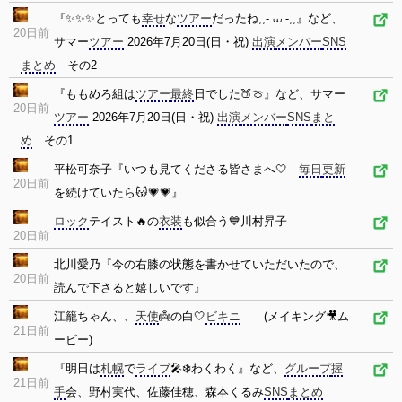
『✨️✨️✨️とっても
幸せ
な
ツアー
だったね,,⁃ ⩊ ⁃,,』など、
20日前
サマー
ツアー
2026年7月20日(日・祝)
出演
メンバー
SNS
まとめ
その2
『ももめろ組は
ツアー
最終
日でした🍑🍈』など、サマー
20日前
ツアー
2026年7月20日(日・祝)
出演
メンバー
SNS
まと
め
その1
平松可奈子『いつも見てくださる皆さまへ🤍
毎日
更新
20日前
を続けていたら😽💗💗』
ロック
テイスト🔥の
衣装
も似合う💙川村昇子
20日前
北川愛乃『今の右膝の状態を書かせていただいたので、
20日前
読んで下さると嬉しいです』
江籠ちゃん、、
天使
👼の白🤍
ビキニ
(メイキング🎥ム
21日前
ービー)
『明日は
札幌
で
ライブ
🎤❄️わくわく』など、
グループ
握
21日前
手
会、野村実代、佐藤佳穂、森本くるみ
SNS
まとめ