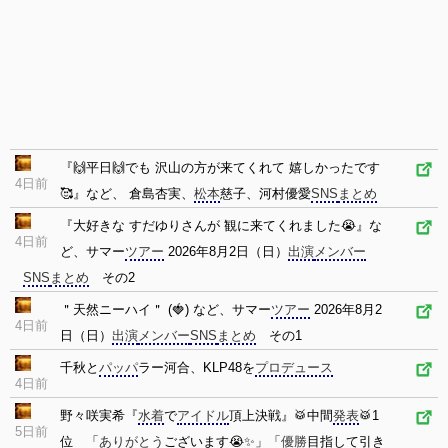
『🙌平日🙌でも 沢山の方が来てくれて 嬉しかったです
4日前
🥰』など、 倉島杏実、
松本
慈子、河村優愛
SNS
まとめ
『大好きな すだゆりさんが 観に来てくれました😭』な
4日前
ど、サマー
ツアー
2026年8月2日（日）
出演
メンバー
SNS
まとめ
その2
＂天然ニーハイ＂ (🍓) など、サマー
ツアー
2026年8月2
4日前
日（日）
出演
メンバー
SNS
まとめ
その1
千秋と
パッパ
ラー河合、KLP48を
プロデュース
4日前
野々咲実希『
水着
で
アイドル
頂上決戦』🥁中間
発表
🥁1
5日前
位 「
ありがとう
ございます😭✨」「
優勝
目指して引き