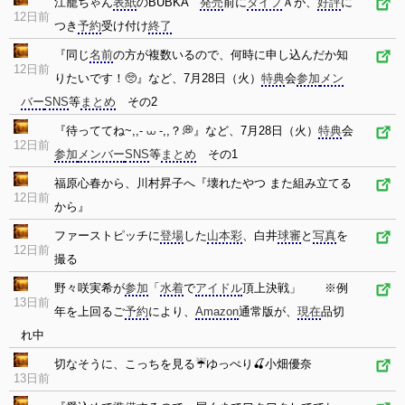
江籠ちゃん
表紙
のBUBKA
発売
前に
タイプ
Ａが、
好評
に
12日前
つき
予約
受け付け
終了
『同じ
名前
の方が複数いるので、何時に申し込んだか知
12日前
りたいです！🥺』など、7月28日（火）
特典
会
参加
メン
バー
SNS
等
まとめ
その2
『待っててね~,,⁃ ⩊ ⁃,,？💭』など、7月28日（火）
特典
会
12日前
参加
メンバー
SNS
等
まとめ
その1
福原心春から、川村昇子へ『壊れたやつ また組み立てる
12日前
から』
ファーストピッチに
登場
した
山本彩
、白井
球審
と
写真
を
12日前
撮る
野々咲実希が
参加
「
水着
で
アイドル
頂上決戦」 ※例
13日前
年を上回るご
予約
により、
Amazon
通常版が、
現在
品切
れ中
切なそうに、こっちを見る☔ゆっぺり🍒小畑優奈
13日前