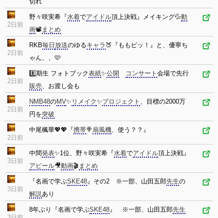
切れ
野々咲実希『
水着
で
アイドル
頂上決戦』メイキング💦
動
2日前
画
📽️
まとめ
RKB
毎日
放送
のゆる
キャラ
🍑『ももピッ！』と、優寧ち
2日前
ゃん、、🩷
8️⃣期生 フォトブック
表紙
✨
公開
コンサート
会場で先行
2日前
販売
、お渡し会も
NMB48
の
MV
✨
リメイク
✨
プロジェクト
、目標の2000万
2日前
円を
突破
中尾楓華💖💖『
携帯
🍭
扇風機
、使う？？』
2日前
中間
発表
✨1位、野々咲実希『
水着
で
アイドル
頂上決戦』
3日前
アピール
🎥
動画
🎬
まとめ
『名画で学ぶ
SKE48
』その2 ※一部、山田五郎
先生
の
3日前
解説
あり
8年ぶり『名画で学ぶ
SKE48
』 ※一部、山田五郎
先生
3日前