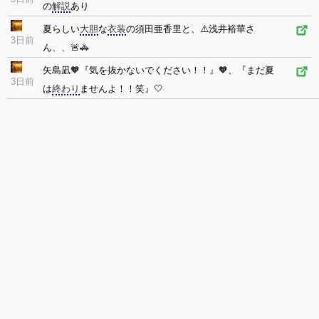
の
解説
あり
夏らしい
大胆
な
衣装
の須田亜香里と、⚠️浅井裕華さ
3日前
ん、、🚨🚓
矢島凪🧡『気を抜かないでください！！』🧡、『まだ夏
3日前
は
終わり
ませんよ！！笑』🤍