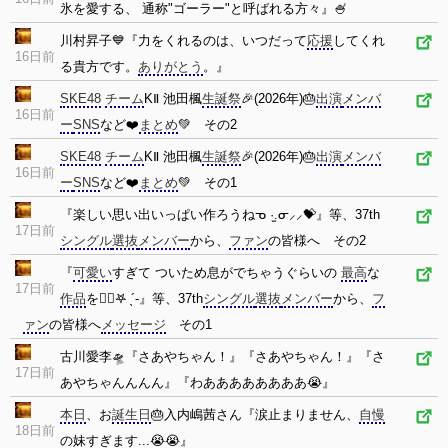
氷を愛する、 通称"ゴーラー"と呼ばれる方々』🍧
川村昇子💙『力をくれるのは、いつだって
応援
してくれ
16日前
る貴方です。
ありがとう
。』
SKE48
チーム
KⅡ 池田楓
生誕祭
🎉(2026年)🎂
出演
メンバ
16日前
ー
SNS
など❤️
まとめ
💚 その2
SKE48
チーム
KⅡ 池田楓
生誕祭
🎉(2026年)🎂
出演
メンバ
16日前
ー
SNS
など❤️
まとめ
💚 その1
『楽しい思い出いっぱい作ろうねᓀ ·̫.ᓂ⸝⸝💝』等、37th
17日前
シングル
選抜
メンバー
から、
ファン
の皆様へ その2
『
可愛い
すぎて ついため息がでちゃうぐらいの
最高
な
17日前
作品
を✊🏻𖤐 ̖´-』等、37th
シングル
選抜
メンバー
から、
フ
ァン
の皆様へ
メッセージ
その1
古川愛李🛸『さあやちゃん！』『さあやちゃん！』『さ
17日前
あやちゃんんんん』『わああああああああ😭』
本日
、お
誕生日
🎂入内嶋茜さん『涙止まりません、
自慢
18日前
の妹すぎます...😭😭』