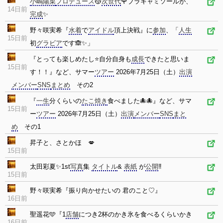
小嶋陽菜
プロデュース
😽
次世代
🌹ブラキャミソールが、
14日前
完成
✨
野々咲実希『
水着
で
アイドル
頂上決戦』に
参加
、「
人生
15日前
初
グラビア
です🙈✨」
『とっても楽しめたし⭐️自分自身も
成長
できたと思いま
15日前
す！！』など、サマー
ツアー
2026年7月25日（土）
出演
メンバー
SNS
まとめ
その2
『
一生
分くらいの
たこ焼き
食べました🐙🐙』など、サマ
15日前
ー
ツアー
2026年7月25日（土）
出演
メンバー
SNS
まと
め
その1
昇子と、さとかほ 💋
15日前
太田彩夏✨1st
写真
集
タイトル
&
表紙
が
公開
‼️
15日前
野々咲実希『振り向かせたいの 君のこと♡』
16日前
聖遥花🩵『1
店舗
につき2杯のかき氷を食べるくらいかき
16日前