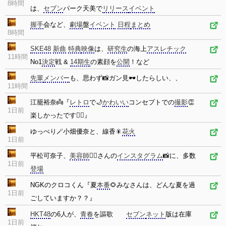
8時間
は、
セブン
パーク天美で
リリース
イベント
握手
会など、
劇場
盤
イベント
日程
まとめ
8時間
SKE48
新曲
特典
映像
は、
研究生
の海上
アスレチック
11時間
No1
決定
戦 &
14期生
の素顔を
公開
！など
先輩
メンバー
も、思わず📸ガン見🕶️したらしい、、
11時間
江籠裕奈👼『
レトロ
で🌙
かわいい
コンセプトでの
撮影
👏
1日前
楽しかったです🙂‍↕️』
ゆっぺり🪄小畑優奈と、線香🎇
花火
1日前
平松可奈子、
美容師
💇‍
️さんの
インスタグラム
📸に、多数
1日前
登場
NGKのクロコくん『夏
本番
🌻みなさんは、どんな夏を過
1日前
ごしていますか？？』
HKT48
の6人が、
青春
を謳歌
セブン
ネット
版は在庫
1日前