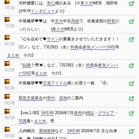
河村優愛には、
安心
感がある (※
東スポ
WEB 池田有
7日前
沙💚💜
インタビュー
より)
中尾楓華💖💖は、中
京大
中京
高校
で、吹奏楽部の
部長
だ
7日前
ったらしい、、 (
東スポ
WEBより)
『心を込めて💝
サイン
の裏書きさせていただきます！！
8日前
🧚‍
🪄』など、7月29日（水）
特典
会
参加
メンバー
SNS
等
まとめ
その2
『
結婚
？😳💓』など、7月29日（水）
特典
会
参加
メンバ
8日前
ー
SNS
等
まとめ
その1
中尾楓華💖💖
王道
アイドル
感✨が漂う一枚 『✌』
8日前
緊急
支援
募金
の
受付
、
追加
のご案内
9日前
【ver,1.00】
SKE48
2026年7月
発売
の
雑誌
・
グラビア
・
9日前
写真
集✨
まとめ
、📕
入内嶋涼、
選抜
復帰
など、
SKE48
2026年7月 主な出来
9日前
事 😎【独断と
偏見
】🙇🏻‍