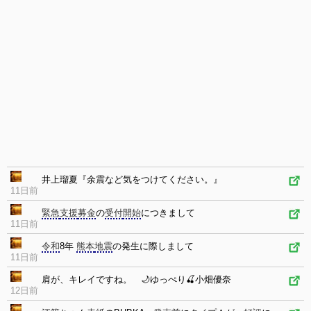
井上瑠夏『余震など気をつけてください。』
11日前
緊急
支援
募金
の
受付
開始
につきまして
11日前
令和
8年
熊本
地震
の発生に際しまして
11日前
肩が、キレイですね。 🌙ゆっぺり🍒小畑優奈
12日前