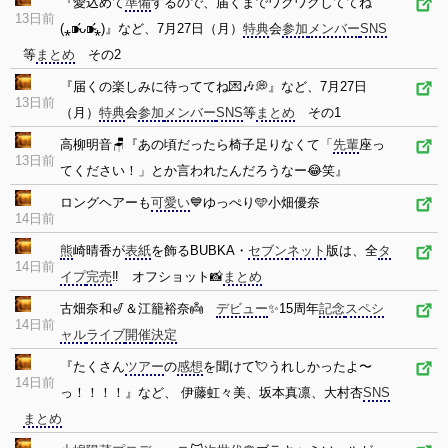
『愛込めて
準備
するので、届くまでワクワクしててね
13日前
(⁎⁍̴̛ᴗ⁍̴̛⁎)』など、7月27日（月）
特典
会
参加
メンバー
SNS
等
まとめ
その2
『届くの楽しみに待っててね💌🎶💭』など、7月27日
13日前
（月）
特典
会
参加
メンバー
SNS
等
まとめ
その1
高柳明音🪑『あの頃だったら椅子足りなくて「
先輩
座っ
13日前
てください！」とか言われたんだろうなー😂笑』
ロングヘアーも
可愛い
💙ゆっぺり🩵小畑優奈
14日前
熊
崎晴香が
表紙
を飾るBUBKA・
セブン
ネット
版は、全
タ
14日前
イプ
完売
‼️ オフショット📸
まとめ
古畑奈和🎷＆江籠裕奈👼
デビュー
✨15周年
記念
スペシ
14日前
ャル
ライブ
開催
決定
『たくさん
ツアー
の
感想
を聞けて💘うれしかったよ〜
14日前
っ！！！！』など、 伊藤虹々美、坂本真凛、大村杏
SNS
まとめ