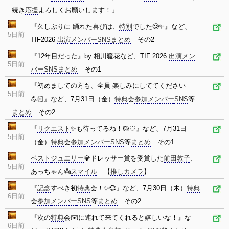
続き
応援
よろしくお願いします！」
『久しぶりに 踊れた喜びは、
特別
でした🥲✨』など、
5日前
TIF2026
出演
メンバー
SNS
まとめ
その2
『12年目だった』by 相川暖花など、TIF 2026
出演
メン
5日前
バー
SNS
まとめ
その1
『初めましての方も、全員 楽しみにしててください
5日前
💪🏻』など、7月31日（金）
特典
会
参加
メンバー
SNS
等
まとめ
その2
『
リクエスト
✨も待ってるね！🐹♡』など、7月31日
5日前
（金）
特典
会
参加
メンバー
SNS
等
まとめ
その1
ベスト
ジュエリー
💎ドレッサー賞を受賞した
前田敦子
、
5日前
あっちゃん👼
スマイル
【
推し
カメラ
】
『
記念
すべき初
特典
会！✨💞』など、7月30日（木）
特典
6日前
会
参加
メンバー
SNS
等
まとめ
その2
『次の
特典
会✉️に連れて来てくれると嬉しいな！』な
6日前