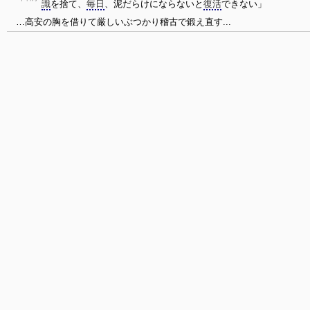
識
を捨て、
毎日
、泥だらけにならないと
復活
できない」
…高安の胸を借りて厳しいぶつかり稽古で鍛え直す...