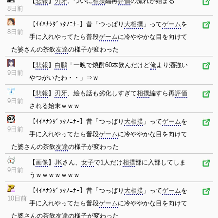
【
悲報
】
刃牙
、ついに
相撲
編再
評価
の流れが始まる
8日前
【ｲｲﾊﾅｼﾀﾞｯﾀﾉﾆﾅｰ】昔「つっぱり
大相撲
」って
ゲーム
を
8日前
手に入れやってたら普段
ゲーム
に冷ややかな目を向けて
た婆さんの茶飲
友達
の様子が変わった
【
悲報
】
白鵬
「一晩で焼酎60本飲んだけど
俺
より酒強い
9日前
やつがいたわ・・」⇒ｗ
【
悲報
】
刃牙
、絵も話も劣化しすぎて
相撲
編すら再
評価
9日前
される始末ｗｗｗ
【ｲｲﾊﾅｼﾀﾞｯﾀﾉﾆﾅｰ】昔「つっぱり
大相撲
」って
ゲーム
を
9日前
手に入れやってたら普段
ゲーム
に冷ややかな目を向けて
た婆さんの茶飲
友達
の様子が変わった
【
画像
】
JK
さん、
女子
で1人だけ
相撲
部に入部してしま
9日前
うｗｗｗｗｗｗｗ
【ｲｲﾊﾅｼﾀﾞｯﾀﾉﾆﾅｰ】昔「つっぱり
大相撲
」って
ゲーム
を
10日前
手に入れやってたら普段
ゲーム
に冷ややかな目を向けて
た婆さんの茶飲
友達
の様子が変わった