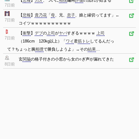
【
悲報
】
刃牙
、ついに
相撲
編再
評価
の流れが始まる
7日前
【
悲報
】
貴乃花
「
母
、兄、
息子
、娘と縁切ってます」←
7日前
コイツｗｗｗｗｗｗｗｗｗｗ
【
衝撃
】
デブ
の
上司
が
ヤバ
すぎるｗｗｗｗ
上司
7日前
（186cm 120kg以上）「
ワイ
君
筋トレ
してるんだっ
て？ちょっと腕
相撲
で勝負しようよ」→その
結果
…
玄
関脇
の格子付きの小窓から女の○ぎ声が漏れてきた
8日前