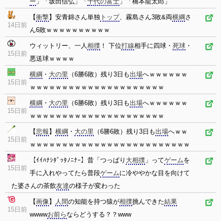
ー
」「坂田信弘」「
千代の富士
」「橋本龍太郎」
【
衝撃
】安青錦さん単独
トップ
、霧島さん3敗&両
横綱
さ
14日前
ん6敗ｗｗｗｗｗｗｗｗｗｗ
ウィットリー、一人
相撲
！ 下位
打線
相手に四球・
死球
・
15日前
悪送球ｗｗｗｗ
横綱
・
大の里
（6勝6敗）残り3日も
出場
へｗｗｗｗｗｗ
15日前
ｗｗｗｗｗｗｗｗｗｗｗｗｗｗｗｗｗｗｗｗｗ
横綱
・
大の里
（6勝6敗）残り3日も
出場
へｗｗｗｗｗｗ
15日前
ｗｗｗｗｗｗｗｗｗｗｗｗｗｗｗｗｗｗｗｗｗ
【
悲報
】
横綱
・
大の里
（6勝6敗）残り3日も
出場
へｗｗ
15日前
ｗｗｗｗｗｗｗｗｗｗｗｗｗｗｗｗｗｗｗｗｗｗｗｗｗ
【ｲｲﾊﾅｼﾀﾞｯﾀﾉﾆﾅｰ】昔「つっぱり
大相撲
」って
ゲーム
を
15日前
手に入れやってたら普段
ゲーム
に冷ややかな目を向けて
た婆さんの茶飲
友達
の様子が変わった
【
画像
】
人間
の知能を持つ猿が
相撲
挑んできた
結果
15日前
wwww
お前ら
ならどうする？？www