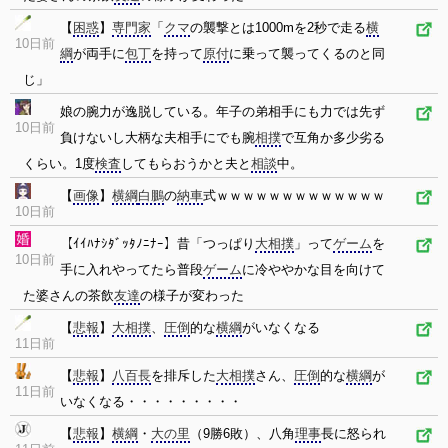
【
困惑
】
専門家
「
クマ
の襲撃とは1000mを2秒で走る
横
10日前
綱
が両手に
包丁
を持って
原付
に乗って襲ってくるのと同
じ」
娘の腕力が逸脱している。年子の弟相手にも力では先ず
10日前
負けないし大柄な夫相手にでも腕
相撲
で互角か多少劣る
くらい。1度
検査
してもらおうかと夫と
相談
中。
【
画像
】
横綱
白鵬
の
納車
式ｗｗｗｗｗｗｗｗｗｗｗｗｗ
10日前
【ｲｲﾊﾅｼﾀﾞｯﾀﾉﾆﾅｰ】昔「つっぱり
大相撲
」って
ゲーム
を
10日前
手に入れやってたら普段
ゲーム
に冷ややかな目を向けて
た婆さんの茶飲
友達
の様子が変わった
【
悲報
】
大相撲
、
圧倒
的な
横綱
がいなくなる
11日前
【
悲報
】
八百長
を排斥した
大相撲
さん、
圧倒
的な
横綱
が
11日前
いなくなる・・・・・・・・・
【
悲報
】
横綱
・
大の里
（9勝6敗）、八角
理事
長に怒られ