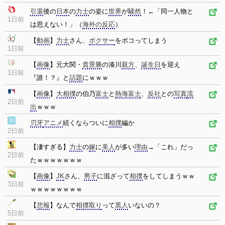
引退
後の
日本
の
力士
の姿に
世界
が
騒然
！←「同一人物と
1日前
は思えない！」（
海外の反応
）
【
動画
】
力士
さん、
ボクサー
をボコってしまう
1日前
【
画像
】元大関・
貴景勝
の湊川
親方
、
誕生日
を迎え
1日前
『誰！？』と
話題
にｗｗｗ
【
画像
】
大相撲
の伯乃
富士
と
熱海富士
、
反社
との
写真
流
2日前
出
ｗｗｗ
刃牙
アニメ
続くならついに
相撲
編か
2日前
【凄すぎる】
力士
の
嫁
に
美人
が多い
理由
→「これ」だっ
2日前
たｗｗｗｗｗｗｗ
【
画像
】
JK
さん、
男子
に混ざって
相撲
をしてしまうｗｗ
3日前
ｗｗｗｗｗｗｗｗ
【
悲報
】なんで
相撲取り
って
黒人
いないの？
5日前