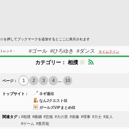
☆を押してブックマークを追加するとここに表示されます
#ゴール
#ひろゆき
#ダンス
トレンド：
タイムライン
カテゴリー： 相撲
1
2
3
4
10
ページ：
...
トップサイト：
ネギ速
様
なんJクエスト
様
ガールズVIPまとめ
様
関連タグ：
#相撲
#横綱
#悲報
#大の里
#画像
#理事
#力士
#友人
#ゲーム
#豊昇龍