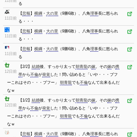
11日前
る
【
悲報
】
横綱
・
大の里
（9勝6敗）、八角
理事
長に怒られ
11日前
る・・・
【
悲報
】
横綱
・
大の里
（9勝6敗）、八角
理事
長に怒られ
11日前
る・・・
【
悲報
】
横綱
・
大の里
（9勝6敗）、八角
理事
長に怒られ
11日前
る
【2/2】
結婚
後、すっかり太って
朝青龍
の
嫁
。その
嫁
の
携
12日前
帯
から
不倫
が
発覚
した！問い詰めると「いや・・・ブフ
ーこれはその・・・ブフー」
朝青龍
でも
不倫
なんて出来るんだ
なｗ
【1/2】
結婚
後、すっかり太って
朝青龍
の
嫁
。その
嫁
の
携
12日前
帯
から
不倫
が
発覚
した！問い詰めると「いや・・・ブフ
ーこれはその・・・ブフー」
朝青龍
でも
不倫
なんて出来るんだ
なｗ
【
悲報
】
横綱
・
大の里
（9勝6敗）、八角
理事
長に怒られ