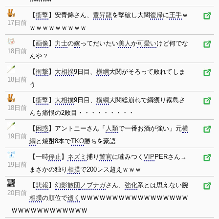
【
衝撃
】安青錦さん、
豊昇龍
を撃破し大関
復帰
に
王手
ｗ
17日前
ｗｗｗｗｗｗｗｗｗ
【
画像
】
力士
の
嫁
ってだいたい
美人
か
可愛い
けど何でな
18日前
んや？
【
衝撃
】
大相撲
9日目、
横綱
大関がそろって敗れてしま
18日前
う
【
衝撃
】
大相撲
9日目、
横綱
大関総崩れで綱獲り霧島さ
18日前
んも痛恨の2敗目・・・・・・・・・
【
困惑
】アントニーさん「
人類
で一番お酒が強い」元
横
19日前
綱
と焼酎8本で
TKO
勝ちを豪語
【一時
停止
】
ネズミ
捕り
警官
に噛みつく
VIP
PERさん→
19日前
まさかの独り
相撲
で200レス超えｗｗｗ
【
悲報
】
幻影旅団
ノブナガ
さん、
強化
系とは思えない腕
20日前
相撲
の順位で
逝く
ＷＷＷＷＷＷＷＷＷＷＷＷＷＷＷＷＷ
ＷＷＷＷＷＷＷＷＷＷＷＷ