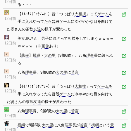
12日前
る・・・
【ｲｲﾊﾅｼﾀﾞｯﾀﾉﾆﾅｰ】昔「つっぱり
大相撲
」って
ゲーム
を
12日前
手に入れやってたら普段
ゲーム
に冷ややかな目を向けて
た婆さんの茶飲
友達
の様子が変わった
美女
JK
さん、
男子
に混ざって
相撲
をしてしまうｗｗｗｗ
12日前
ｗｗｗｗ （※
画像
あり）
【
悲報
】
横綱
・
大の里
（9勝6敗）、八角
理事
長に怒られ
12日前
る
八角
理事
長、9勝6敗の
大の里
に
苦言
12日前
【ｲｲﾊﾅｼﾀﾞｯﾀﾉﾆﾅｰ】昔「つっぱり
大相撲
」って
ゲーム
を
12日前
手に入れやってたら普段
ゲーム
に冷ややかな目を向けて
た婆さんの茶飲
友達
の様子が変わった
八角
理事
長、9勝6敗の
大の里
に
苦言
12日前
横綱
で9勝6敗
大の里
に八角
理事
長が
苦言
「
横綱
という
意
12日前