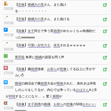
【
悲報
】
横綱
大の里
さん、また負け
15日前
る・・・・・・・・・
【
悲報
】
横綱
大の里
さん、また負ける
15日前
【
画像
】
女子
同士で争う尻
相撲
がめちゃくちゃ肉感的だ
15日前
ったwwwwww
【
画像
】
可愛い
女性
力士
、
発見
されるｗｗｗｗｗ
16日前
豊昇龍
角界に
横綱
の資質を問う声
16日前
【
画像
】腕
相撲
強者、
お前ら
が
想像
してる以上に手がデ
17日前
カい✋
職場
の納涼会で腕
相撲
大会が
開催
された... 表向きは仲良
17日前
しのふりをしてるが、内心では争っている
おばさん
AとB
が
対戦
することになり... → 驚く
展開
が
【
画像
】
女子
相撲
の
横綱
、
お前ら
の
想像
の50倍
かわいい
17日前
wwwww