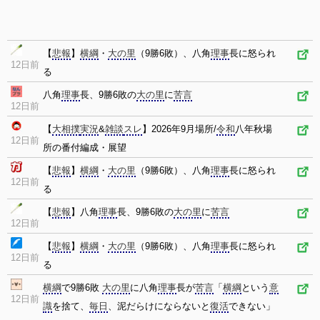
【
悲報
】
横綱
・
大の里
（9勝6敗）、八角
理事
長に怒られ
12日前
る
八角
理事
長、9勝6敗の
大の里
に
苦言
12日前
【
大相撲
実況
&
雑談
スレ
】2026年9月場所/
令和
八年秋場
12日前
所の番付編成・展望
【
悲報
】
横綱
・
大の里
（9勝6敗）、八角
理事
長に怒られ
12日前
る
【
悲報
】八角
理事
長、9勝6敗の
大の里
に
苦言
12日前
【
悲報
】
横綱
・
大の里
（9勝6敗）、八角
理事
長に怒られ
12日前
る
横綱
で9勝6敗
大の里
に八角
理事
長が
苦言
「
横綱
という
意
12日前
識
を捨て、
毎日
、泥だらけにならないと
復活
できない」