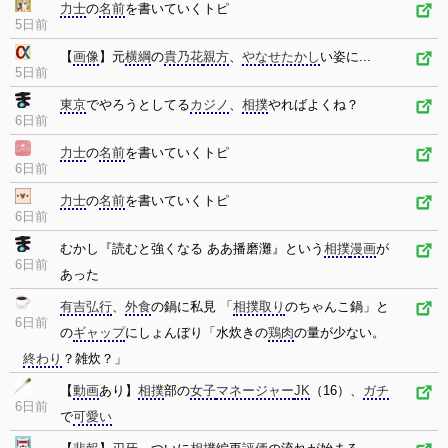
力士
の
名前
を書いていくトピ
5日前
【
画像
】元
横綱
の
貴乃花
親方
、
やなせたかし
い姿に...
5日前
東京
でやろうとしてる
カジノ
、
相撲
やればよくね？
6日前
力士
の
名前
を書いていくトピ
6日前
力士
の
名前
を書いていくトピ
6日前
むかし『読むと強くなる ああ播磨灘』という
相撲
漫画
が
6日前
あった
有吉弘行
、
外食
の鍋に私見 「
相撲取り
のちゃんこ鍋」と
6日前
の
ギャップ
にしょんぼり「水炊きの
鶏肉
の量が少ない。
終わり
？雑炊？」
【
動画
あり】
相撲
部の
女子
マネージャー
JK
（16）、
ガチ
6日前
で
可愛い