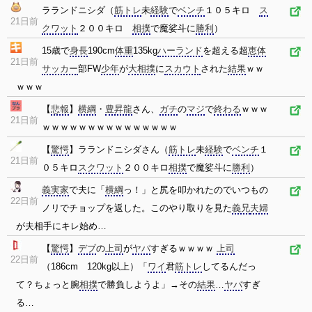
ラランドニシダ（
筋トレ
未
経験
で
ベンチ
１０５キロ
ス
21日前
クワット
２００キロ
相撲
で魔娑斗に
勝利
）
15歳で
身長
190cm
体重
135kg
ハーランド
を超える超
恵体
21日前
サッカー
部FW
少年
が
大相撲
に
スカウト
された
結果
ｗｗ
ｗｗｗ
【
悲報
】
横綱
・
豊昇龍
さん、
ガチ
の
マジ
で
終わる
ｗｗｗ
21日前
ｗｗｗｗｗｗｗｗｗｗｗｗｗｗｗ
【
驚愕
】ラランドニシダさん（
筋トレ
未
経験
で
ベンチ
１
21日前
０５キロ
スクワット
２００キロ
相撲
で魔娑斗に
勝利
）
義実家
で夫に「
横綱
っ！」と尻を叩かれたのでいつもの
22日前
ノリでチョップを返した。このやり取りを見た
義兄
夫婦
が夫相手にキレ始め…
【
驚愕
】
デブ
の
上司
が
ヤバ
すぎるｗｗｗｗ
上司
22日前
（186cm 120kg以上）「
ワイ
君
筋トレ
してるんだっ
て？ちょっと腕
相撲
で勝負しようよ」→その
結果
…
ヤバ
すぎ
る…