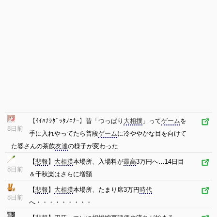
【ｲｲﾊﾅｼﾀﾞｯﾀﾉﾆﾅｰ】昔「つっぱり
大相撲
」って
ゲーム
を
8日前
手に入れやってたら普段
ゲーム
に冷ややかな目を向けて
た婆さんの茶飲
友達
の様子が変わった
【
悲報
】
大相撲
本場所、入場料が
最高
3万円へ…14日目
8日前
＆千秋楽はさらに増額
【
悲報
】
大相撲
本場所、たまり席3万円
時代
8日前
へ・・・・・・・・・