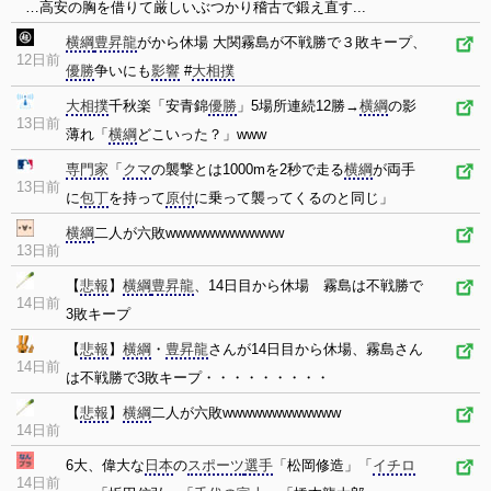
…高安の胸を借りて厳しいぶつかり稽古で鍛え直す...
横綱
豊昇龍
がから休場 大関霧島が不戦勝で３敗キープ、
12日前
優勝
争いにも
影響
#
大相撲
大相撲
千秋楽「安青錦
優勝
」5場所連続12勝→
横綱
の影
13日前
薄れ「
横綱
どこいった？」www
専門家
「
クマ
の襲撃とは1000mを2秒で走る
横綱
が両手
13日前
に
包丁
を持って
原付
に乗って襲ってくるのと同じ」
横綱
二人が六敗wwwwwwwwwwww
13日前
【
悲報
】
横綱
豊昇龍
、14日目から休場 霧島は不戦勝で
14日前
3敗キープ
【
悲報
】
横綱
・
豊昇龍
さんが14日目から休場、霧島さん
14日前
は不戦勝で3敗キープ・・・・・・・・・
【
悲報
】
横綱
二人が六敗wwwwwwwwwwww
14日前
6大、偉大な
日本
の
スポーツ
選手
「松岡修造」「
イチロ
14日前