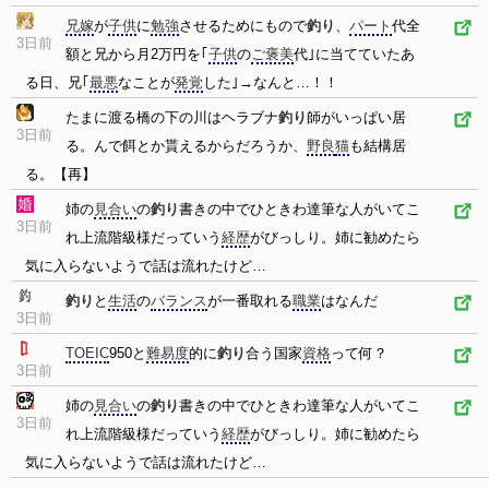
兄嫁
が
子供
に
勉強
させるためにもので
釣り
、
パート
代全
3日前
額と兄から月2万円を｢
子供
の
ご褒美
代｣に当てていたあ
る日、兄｢
最悪
なことが
発覚
した｣→なんと…！！
たまに渡る橋の下の川はヘラブナ
釣り
師がいっぱい居
3日前
る。んで餌とか貰えるからだろうか、
野良
猫
も結構居
る。【再】
姉の
見合い
の
釣り
書きの中でひときわ達筆な人がいてこ
3日前
れ上流階級様だっていう
経歴
がびっしり。姉に勧めたら
気に入らないようで話は流れたけど…
釣り
と
生活
の
バランス
が一番取れる
職業
はなんだ
3日前
TOEIC
950と
難易度
的に
釣り
合う国家
資格
って何？
3日前
姉の
見合い
の
釣り
書きの中でひときわ達筆な人がいてこ
3日前
れ上流階級様だっていう
経歴
がびっしり。姉に勧めたら
気に入らないようで話は流れたけど…