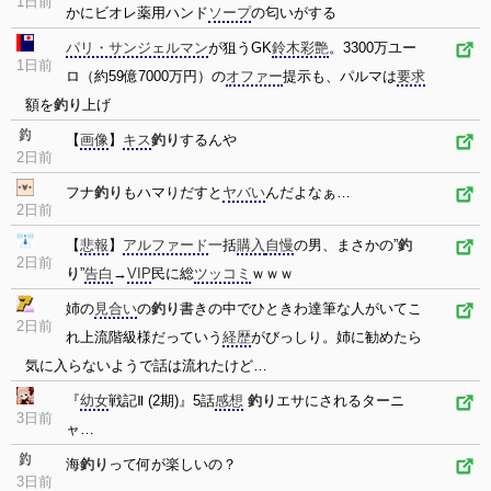
1日前
かにビオレ薬用ハンド
ソープ
の匂いがする
パリ・サンジェルマン
が狙うGK
鈴木彩艶
。3300万ユー
1日前
ロ（約59億7000万円）の
オファー
提示も、パルマは
要求
額を
釣り
上げ
【
画像
】
キス
釣り
するんや
2日前
フナ
釣り
もハマりだすと
ヤバい
んだよなぁ…
2日前
【
悲報
】
アルファード
一括
購入
自慢
の男、まさかの”
釣
2日前
り
”
告白
→
VIP
民に総
ツッコミ
ｗｗｗ
姉の
見合い
の
釣り
書きの中でひときわ達筆な人がいてこ
2日前
れ上流階級様だっていう
経歴
がびっしり。姉に勧めたら
気に入らないようで話は流れたけど…
『
幼女
戦記Ⅱ (2期)』5話
感想
釣り
エサにされるターニ
3日前
ャ…
海
釣り
って何が楽しいの？
3日前