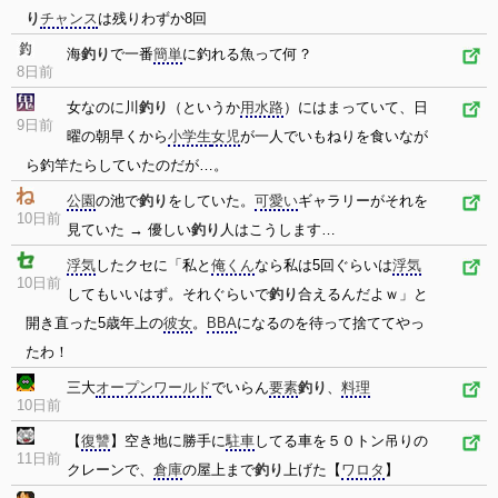
り
チャンス
は残りわずか8回
海
釣り
で一番
簡単
に釣れる魚って何？
8日前
女なのに川
釣り
（というか
用水路
）にはまっていて、日
9日前
曜の朝早くから
小学生
女児
が一人でいもねりを食いなが
ら釣竿たらしていたのだが…。
公園
の池で
釣り
をしていた。
可愛い
ギャラリーがそれを
10日前
見ていた → 優しい
釣り
人はこうします…
浮気
したクセに「私と
俺くん
なら私は5回ぐらいは
浮気
10日前
してもいいはず。それぐらいで
釣り
合えるんだよｗ」と
開き直った5歳年上の
彼女
。
BBA
になるのを待って捨ててやっ
たわ！
三大
オープンワールド
でいらん
要素
釣り
、
料理
10日前
【
復讐
】空き地に勝手に
駐車
してる車を５０トン吊りの
11日前
クレーンで、
倉庫
の屋上まで
釣り
上げた【
ワロタ
】