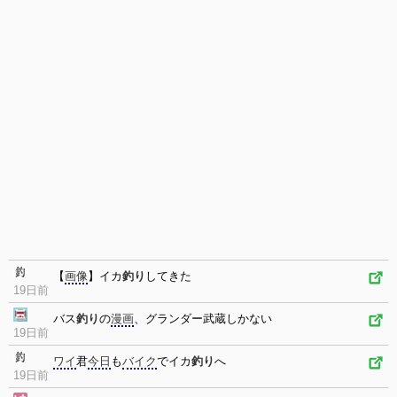
【
画像
】イカ
釣り
してきた
19日前
バス
釣り
の
漫画
、グランダー武蔵しかない
19日前
ワイ
君
今日
も
バイク
でイカ
釣り
へ
19日前