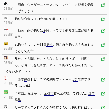
【
画像
】
ウェザーニュース
の女、またしても
弱者
を
釣り
23日前
上げてしまう...
釣り
初心者
ワイ
の
今日
の釣果！！！！
24日前
【
動画
】雨の
釣り
は
危険
。ヘラブナ
釣り
師に雷が落ちる
25日前
事故
。
鮎
釣り
をしていた65歳
男性
、流された
釣り
具を救出しよ
25日前
うとして
死亡
見たことも聞いたこともない魚を
釣り
上げて「
料理
し
25日前
ろ」と言ってきた
旦那
。
ネット
で調べたらあんま
おいし
くない魚で・・・
【
衝撃
動画
】ピラニアの
釣り
方ｗｗｗｗ
ガチ
で怖すぎ
25日前
る…これは…
「水面から足が…」
京都市
右京区の桂川で
釣り
人が
遺体
25日前
発見
サーフでヒラメ狙うんやが何時ぐらいに
釣り
行けばいい