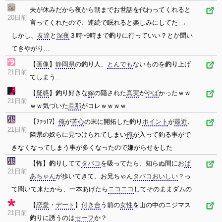
夫が休みだから夜から朝までお世話を代わってくれると
20日前
言ってくれたので、連続で眠れると楽しみにしてた →
しかし、
友達
と
深夜
３時~9時まで
釣り
に行っていい？とか聞い
てきやがり…
【
画像
】
静岡県
の
釣り
人、
とんでも
ないものを
釣り
上げ
21日前
てしまう…
【
疑惑
】
釣り
好きな
嫁
の隠された
真実
が
やば
かったｗｗ
21日前
ｗｗ気づいた
旦那
がコレｗｗｗｗ
【ﾌｧｯ!?】
俺
が
苦心
の末に開拓した
釣り
ポイント
が
最近
、
21日前
隣県の奴らに見つけられてしまい
俺
が入って釣る事がで
きなくなってしまう事が多くなったので嫌がらせをした
【怖】
釣り
してて
タバコ
を吸ってたら、知らぬ間にお
ば
21日前
あちゃん
が歩いてきて、お兄ちゃん
タバコ
おいしい
？っ
て聞いて来たから、一本あげたら
ニコニコ
してそのままダムの
【
恋愛
・
デート
】
付き合
う前の
女性
を山の中のニジマス
21日前
釣り
に誘うのは
セーフ
か？