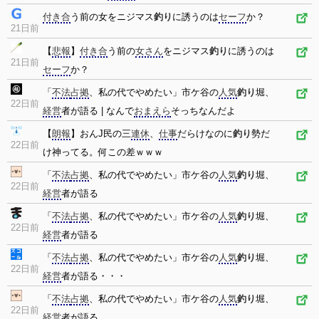
付き合
う前の女をニジマス
釣り
に誘うのは
セーフ
か？
21日前
【
悲報
】
付き合
う前の
女さん
をニジマス
釣り
に誘うのは
21日前
セーフ
か？
「
不法
占拠
、私の代でやめたい」市ケ谷の
人気
釣り
堀、
22日前
経営
者が語る | なんで
おまえら
そっちなんだよ
【
朗報
】おんJ民の三
連休
、
仕事
だらけなのに
釣り
勢だ
22日前
け神ってる。何この差ｗｗｗ
「
不法
占拠
、私の代でやめたい」市ケ谷の
人気
釣り
堀、
22日前
経営
者が語る
「
不法
占拠
、私の代でやめたい」市ケ谷の
人気
釣り
堀、
22日前
経営
者が語る
「
不法
占拠
、私の代でやめたい」市ケ谷の
人気
釣り
堀、
22日前
経営
者が語る・・・
「
不法
占拠
、私の代でやめたい」市ケ谷の
人気
釣り
堀、
22日前
経営
者が語る