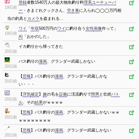
登録
者数1540万人の超大物魚
釣り
料
理系
ユーチューバ
19日前
ー
・きまぐれクックさん、
空き巣
に入られ◯◯◯万円相
当の釣具と
カメラ
を盗まれる…
ワイ
「
年収
500万円の
ワイ
に
釣り
合う
女性
画像
作って」
19日前
AI
「おかのした」
イカ
釣り
から帰ってきた
20日前
バス
釣り
の
漫画
、グランダー武蔵しかない
20日前
【
悲報
】バス
釣り
の
漫画
、グランダー武蔵しかな
20日前
い・・・
【
浮気
確定
】
嫁
の毛を
証拠
に渓流
釣り
で
間男
と壮絶
バト
20日前
ル
、その
結果
がｗｗｗｗ
【
悲報
】バス
釣り
の
漫画
、グランダー武蔵しかないｗｗ
20日前
ｗｗｗｗｗｗｗｗ
【
悲報
】バス
釣り
の
漫画
、グランダー武蔵しかない
20日前