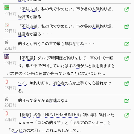
「
不法
占拠
、私の代でやめたい」市ケ谷の
人気
釣り
堀、
22日前
経営
者が語る
「
不法
占拠
、私の代でやめたい」市ケ谷の
人気
釣り
堀、
22日前
経営
者が語る・・・
釣り
とか言うこの世で最も無駄な
行為
・・・
23日前
【
不思議
】ダムで2時間ほど
釣り
をして、車の中で一眠
23日前
り。車の中で仮眠していたはずの
俺
がふと眼を覚ますと
バス停の
ベンチ
に 何故か座っていることに気がついた…
ワイ
、魚
釣り
好き。
初心者
の方が上手くて心折れかけ
23日前
る。
釣り
って金かかる
趣味
よなぁ
23日前
【
衝撃
】
名作
『
HUNTER×HUNTER
』凄い事に気付いた
23日前
ｗｗｗｗ「ゴンの
釣り
竿」と「
キルア
の
スケボー
」と
「
クラピカ
の木刀」←これ…もしかして…