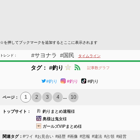
☆を押してブックマークを追加するとここに表示されます
#サヨナラ
#国民
トレンド：
タイムライン
タグ： #釣り
記事数グラフ
#釣り
#釣り
#釣り
1
2
3
4
10
ページ：
...
トップサイト：
釣りまとめ速報
様
奥様は鬼女
様
ガールズVIPまとめ
様
関連タグ：
#ワイ
#お見合い
#経歴
#画像
#悲報
#違法
#占領
#経営