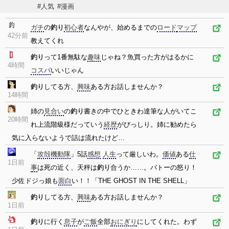
#人気
#漫画
ガチ
の
釣り
初心者
なんやが、始めるまでの
ロード
マップ
42分前
教えてくれ
釣り
って1番無駄な
趣味
じゃね？魚買った方がはるかに
4時間
コスパ
いいじゃん
釣り
してる方、
興味
ある方お話しませんか？
14時間
姉の
見合い
の
釣り
書きの中でひときわ達筆な人がいてこ
20時間
れ上流階級様だっていう
経歴
がびっしり。姉に勧めたら
気に入らないようで話は流れたけど…
「
攻殻機動隊
」5話
感想
人生
って厳しいわ。
価値
ある
仕
1日前
事
は死の近く、天秤は
釣り
合うか……。バトーの怒り！
少佐ドジっ娘も
面白
い！！「THE GHOST IN THE SHELL」
釣り
してる方、
興味
ある方お話しませんか？
1日前
釣り
に行く
息子
が
ご飯
全部
おにぎり
にしてくれた。わず