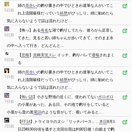
姉の
見合い
の
釣り
書きの中でひときわ達筆な人がいてこ
5日前
れ上流階級様だっていう
経歴
がびっしり。姉に勧めたら
気に入らないようで話は流れたけど…
【怖っ】ある
有名
な湖で
釣り
してたら、後ろから足音し
6日前
てきた。見ると若い姉ちゃんが歩いてきて、そのまま水
の中へ入って行き、どんどんと…
【
悲報
】
泥棒
実況
スレ
イッチ、
釣り
バレて
通報
されまく
6日前
る
姉の
見合い
の
釣り
書きの中でひときわ達筆な人がいてこ
7日前
れ上流階級様だっていう
経歴
がびっしり。姉に勧めたら
気に入らないようで話は流れたけど…
【
怖い話
】小さな野池の近くに、使われてない
ボロボロ
7日前
の小屋があった。ある日、その池で
釣り
をしていると、
小屋から昔の黒
電話
のような音がして、覗いてみると…
【
FF14
】トライヨラのヌシ「リッチパース」、
本日
8月1
7日前
日23時30分頃を逃すと次回出現は約90日後！白銀まで
釣