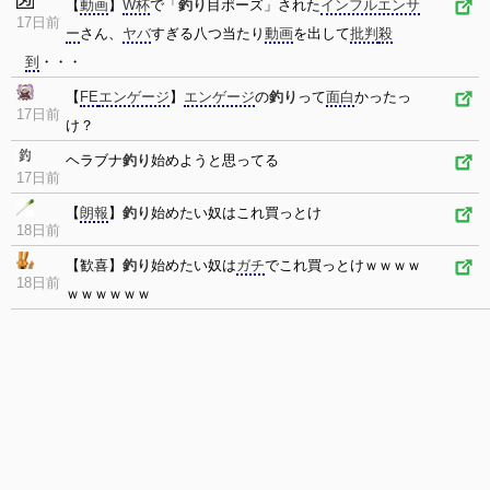
【
動画
】
W杯
で「
釣り
目ポーズ」された
インフルエンサ
17日前
ー
さん、
ヤバ
すぎる八つ当たり
動画
を出して
批判
殺
到
・・・
【
FE
エンゲージ
】
エンゲージ
の
釣り
って
面白
かったっ
17日前
け？
ヘラブナ
釣り
始めようと思ってる
17日前
【
朗報
】
釣り
始めたい奴はこれ買っとけ
18日前
【歓喜】
釣り
始めたい奴は
ガチ
でこれ買っとけｗｗｗｗ
18日前
ｗｗｗｗｗｗ