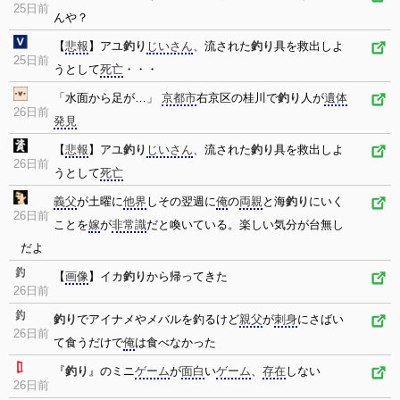
25日前
んや？
【
悲報
】アユ
釣り
じいさん
、流された
釣り
具を救出しよ
25日前
うとして
死亡
・・・
「水面から足が…」
京都市
右京区の桂川で
釣り
人が
遺体
26日前
発見
【
悲報
】アユ
釣り
じいさん
、流された
釣り
具を救出しよ
26日前
うとして
死亡
義父
が土曜に
他界
しその翌週に
俺
の
両親
と海
釣り
にいく
26日前
ことを
嫁
が
非常識
だと喚いている。楽しい気分が台無し
だよ
【
画像
】イカ
釣り
から帰ってきた
26日前
釣り
でアイナメやメバルを釣るけど
親父
が
刺身
にさばい
26日前
て食うだけで
俺
は食べなかった
『
釣り
』のミニ
ゲーム
が
面白
い
ゲーム
、
存在
しない
26日前