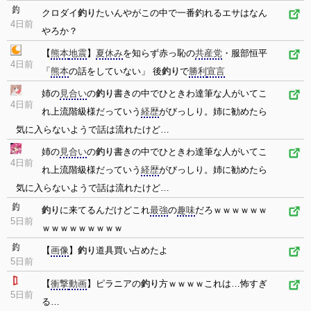
クロダイ
釣り
たいんやがこの中で一番釣れるエサはなん
4日前
やろか？
【
熊本
地震
】
夏休み
を知らず赤っ恥の
共産党
・服部恒平
4日前
「
熊本
の話をしていない」 後
釣り
で
勝利
宣言
姉の
見合い
の
釣り
書きの中でひときわ達筆な人がいてこ
4日前
れ上流階級様だっていう
経歴
がびっしり。姉に勧めたら
気に入らないようで話は流れたけど…
姉の
見合い
の
釣り
書きの中でひときわ達筆な人がいてこ
4日前
れ上流階級様だっていう
経歴
がびっしり。姉に勧めたら
気に入らないようで話は流れたけど…
釣り
に来てるんだけどこれ
最強
の
趣味
だろｗｗｗｗｗｗ
5日前
ｗｗｗｗｗｗｗｗｗ
【
画像
】
釣り
道具買い占めたよ
5日前
【
衝撃
動画
】ピラニアの
釣り
方ｗｗｗｗこれは…怖すぎ
5日前
る…