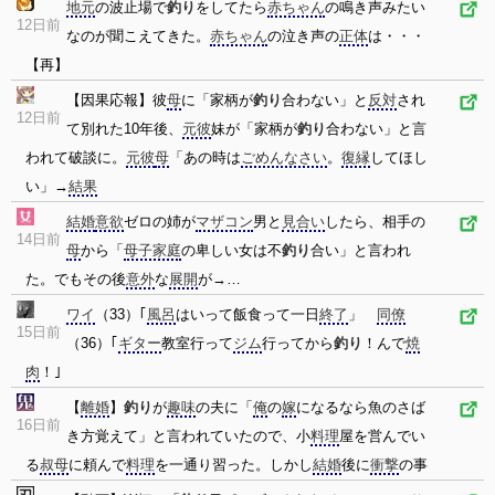
地元
の波止場で
釣り
をしてたら
赤ちゃん
の鳴き声みたい
12日前
なのが聞こえてきた。
赤ちゃん
の泣き声の
正体
は・・・
【再】
【因果応報】彼
母
に「家柄が
釣り
合わない」と
反対
され
12日前
て別れた10年後、
元彼
妹が「家柄が
釣り
合わない」と言
われて破談に。
元彼
母
「あの時は
ごめんなさい
。
復縁
してほし
い」→
結果
結婚
意欲
ゼロの姉が
マザコン
男と
見合い
したら、相手の
14日前
母
から「
母子家庭
の卑しい女は不
釣り
合い」と言われ
た。でもその後
意外
な
展開
が→…
ワイ
（33）｢
風呂
はいって飯食って一日
終了
」
同僚
15日前
（36）｢
ギター
教室行って
ジム
行ってから
釣り
！んで
焼
肉
！｣
【
離婚
】
釣り
が
趣味
の夫に「
俺
の
嫁
になるなら魚のさば
16日前
き方覚えて」と言われていたので、小
料理
屋を営んでい
る
叔母
に頼んで
料理
を一通り習った。しかし
結婚
後に
衝撃
の事