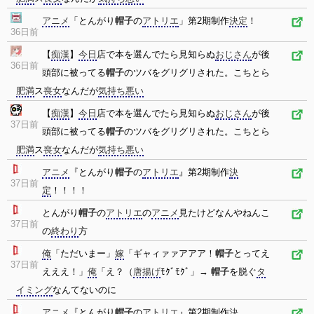
アニメ
「とんがり
帽子
の
アトリエ
」第2期制作
決定
！
36日前
【
痴漢
】
今日
店で本を選んでたら見知らぬ
おじさん
が後
36日前
頭部に被ってる
帽子
のツバをグリグリされた。こちとら
肥満
ス
喪女
なんだが
気持ち悪い
【
痴漢
】
今日
店で本を選んでたら見知らぬ
おじさん
が後
37日前
頭部に被ってる
帽子
のツバをグリグリされた。こちとら
肥満
ス
喪女
なんだが
気持ち悪い
アニメ
『とんがり
帽子
の
アトリエ
』第2期制作
決
37日前
定
！！！！
とんがり
帽子
の
アトリエ
の
アニメ
見たけどなんやねんこ
37日前
の
終わり
方
俺
「ただいまー」
嫁
「ギャィァァアアア！
帽子
とってえ
37日前
えええ！」
俺
「え？（
唐揚げ
ﾓｸﾞﾓｸﾞ」→
帽子
を脱ぐ
タ
イミング
なんてないのに
アニメ
『とんがり
帽子
の
アトリエ
』第2期制作
決