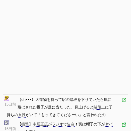
【oh･･･】大荷物を持って駅の
階段
を下りていたら風に
15日前
飛ばされた
帽子
が足に当たった。見上げると
階段
上に子
持ちの
女性
がいて「もってきてくださーい」と言われたの
【
衝撃
】
中居正広
が
ラジオ
で
告白
！実は
帽子
の下が
ヤバ
15日前