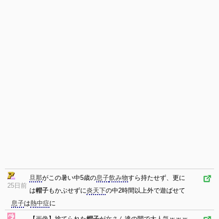
旦那
がこの暑い中5歳の
息子
飲み物
すら持たせず、更に
25日前
は
帽子
もかぶせずに
炎天下
の中2時間以上外で遊ばせて
息子
は
熱中症
に
【
画像
】捨てられた
帽子
が
女さん
達の間で大
人気
ｗｗｗ