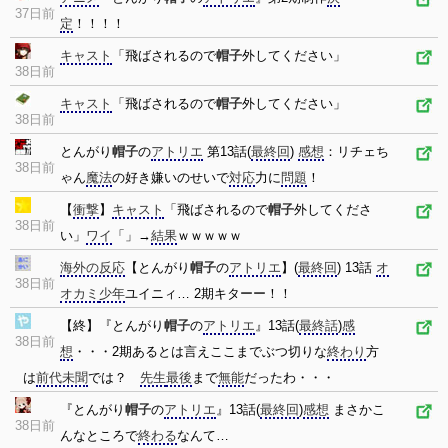
37日前
定
！！！！
キャスト
「飛ばされるので
帽子
外してください」
38日前
キャスト
「飛ばされるので
帽子
外してください」
38日前
とんがり
帽子
の
アトリエ
第13話(
最終回
)
感想
：リチェち
38日前
ゃん
魔法
の好き嫌いのせいで
対応
力に
問題
！
【
衝撃
】
キャスト
「飛ばされるので
帽子
外してくださ
38日前
い」
ワイ
「」→
結果
ｗｗｗｗｗ
海外の反応
【とんがり
帽子
の
アトリエ
】(
最終回
) 13話
オ
38日前
オカミ
少年
ユイニィ… 2期キターー！！
【終】『とんがり
帽子
の
アトリエ
』13話(
最終話
)
感
38日前
想
・・・2期あるとは言えここまでぶつ切りな
終わり
方
は
前代未聞
では？
先生
最後
まで
無能
だったわ・・・
『とんがり
帽子
の
アトリエ
』13話(
最終回
)
感想
まさかこ
38日前
んなところで
終わる
なんて…