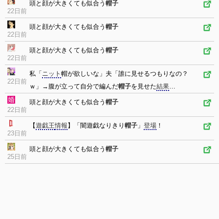
頭と顔が大きくても似合う
帽子
22日前
頭と顔が大きくても似合う
帽子
22日前
頭と顔が大きくても似合う
帽子
22日前
私「
ニット
帽が欲しいな」夫「誰に見せるつもりなの？
22日前
ｗ」→腹が立って自分で編んだ
帽子
を見せた
結果
…
頭と顔が大きくても似合う
帽子
22日前
【
遊戯王
情報
】「闇遊戯なりきり
帽子
」
登場
！
23日前
頭と顔が大きくても似合う
帽子
25日前