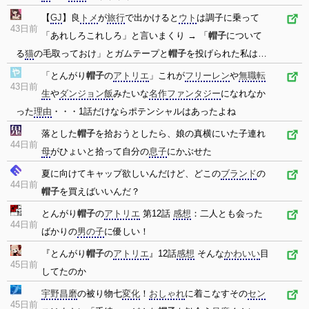
【
GJ
】良
トメ
が
旅行
で出かけると
ウト
は調子に乗って
43日前
「あれしろこれしろ」と言いまくり → 「
帽子
について
る
猫
の毛取っておけ」とガムテープと
帽子
を投げられた私は…
「とんがり
帽子
の
アトリエ
」これが
フリーレン
や
無職転
43日前
生
や
ダンジョン飯
みたいな
名作
ファンタジー
になれなか
った
理由
・・・1話だけならポテンシャルはあったよね
落とした
帽子
を拾おうとしたら、娘の真横にいた子連れ
44日前
母
がひょいと拾って自分の
息子
にかぶせた
夏に向けてキャップ欲しいんだけど、どこの
ブランド
の
44日前
帽子
を買えばいいんだ？
とんがり
帽子
の
アトリエ
第12話
感想
：二人とも会った
44日前
ばかりの
男の子
に優しい！
『とんがり
帽子
の
アトリエ
』12話
感想
そんな
かわいい
目
45日前
してたのか
宇野昌磨
の被り物七
変化
！
おしゃれ
に着こなすその
セン
45日前