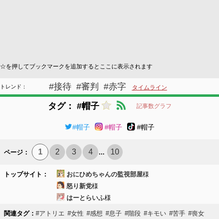
☆を押してブックマークを追加するとここに表示されます
#接待
#審判
#赤字
トレンド：
タイムライン
タグ： #帽子
記事数グラフ
#帽子
#帽子
#帽子
1
2
3
4
10
ページ：
...
トップサイト：
おにひめちゃんの監視部屋
様
怒り新党
様
はーとらいふ
様
関連タグ：
#アトリエ
#女性
#感想
#息子
#階段
#キモい
#苦手
#喪女