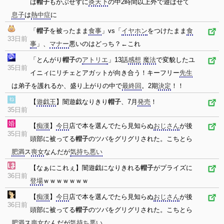
は
帽子
もかぶせずに
炎天下
の中2時間以上外で遊ばせて
息子
は
熱中症
に
「
帽子
を被ったまま
食事
」vs「
イヤホン
をつけたまま
食
33日前
事
」、
マナー
悪いのはどっち？←これ
「とんがり
帽子
の
アトリエ
」13話
感想
魔法
で変貌したユ
35日前
イニィにリチェとアガットが向き合う！キーフリー
先生
は弟子を護れるか、盛り上がりの中で
最終回
。2期
決定
！！
【
遊戯王
】闇遊戯なりきり
帽子
、7月
発売
！
35日前
【
痴漢
】
今日
店で本を選んでたら見知らぬ
おじさん
が後
35日前
頭部に被ってる
帽子
のツバをグリグリされた。こちとら
肥満
ス
喪女
なんだが
気持ち悪い
【なぁにこれぇ】闇遊戯になりきれる
帽子
がプライズに
36日前
登場
ｗｗｗｗｗｗｗ
【
痴漢
】
今日
店で本を選んでたら見知らぬ
おじさん
が後
36日前
頭部に被ってる
帽子
のツバをグリグリされた。こちとら
肥満
ス
喪女
なんだが
気持ち悪い