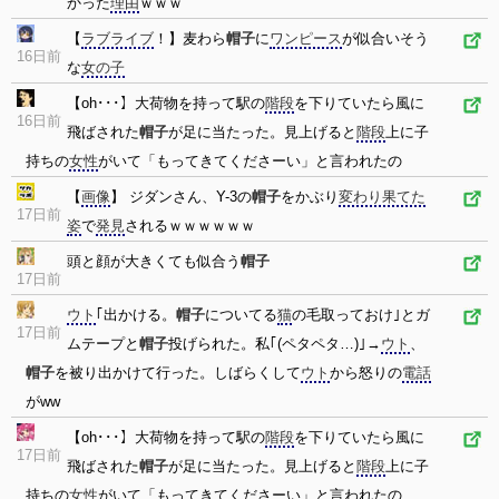
かった
理由
ｗｗｗ
【
ラブライブ
！】麦わら
帽子
に
ワンピース
が似合いそう
16日前
な
女の子
【oh･･･】大荷物を持って駅の
階段
を下りていたら風に
16日前
飛ばされた
帽子
が足に当たった。見上げると
階段
上に子
持ちの
女性
がいて「もってきてくださーい」と言われたの
【
画像
】 ジダンさん、Y-3の
帽子
をかぶり
変わり果てた
17日前
姿
で
発見
されるｗｗｗｗｗｗ
頭と顔が大きくても似合う
帽子
17日前
ウト
｢出かける。
帽子
についてる
猫
の毛取っておけ｣とガ
17日前
ムテープと
帽子
投げられた。私｢(ペタペタ…)｣→
ウト
、
帽子
を被り出かけて行った。しばらくして
ウト
から怒りの
電話
がww
【oh･･･】大荷物を持って駅の
階段
を下りていたら風に
17日前
飛ばされた
帽子
が足に当たった。見上げると
階段
上に子
持ちの
女性
がいて「もってきてくださーい」と言われたの