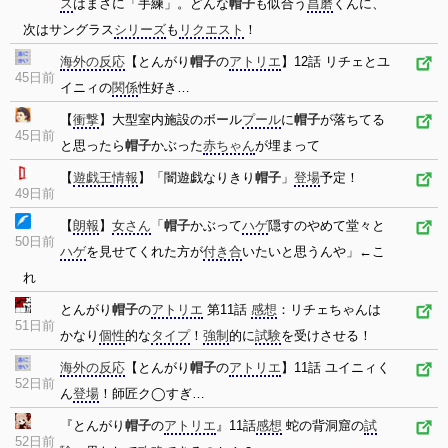
ス
はまさに「手練」。どんな
帽子
も似合う
昌磨
くんに、
次はサングラス
シリーズ
も
リクエスト
！
海外の反応
【とんがり
帽子
の
アトリエ
】12話 リチェとユ
45日前
イニィの
関係
性好き…
【
衝撃
】大型室内施設のボール
プール
に
帽子
が落ちてる
45日前
と思ったら
帽子
かぶった
赤ちゃん
が埋まって
【
遊戯王
情報
】「闇遊戯なりきり
帽子
」
登場
予定！
49日前
【
朗報
】
女さん
「
帽子
かぶって
ハゲ
隠すのやめて堂々と
50日前
ハゲ
を見せてくれた方が
付き合
いたいと思うんや」←こ
れ
とんがり
帽子
の
アトリエ
第11話
感想
：リチェちゃんは
51日前
かなり
個性
的な
タイプ
！
強制
的に
試験
を受けさせる！
海外の反応
【とんがり
帽子
の
アトリエ
】11話 ユイニィく
52日前
ん
登場
！師匠ク◯すぎ…
『とんがり
帽子
の
アトリエ
』11話
感想
蛇の背洞窟の
試
52日前