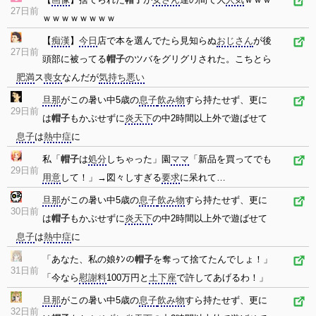
27日前
ｗｗｗｗｗｗｗｗ
【
痴漢
】
今日
店で本を選んでたら見知らぬ
おじさん
が後
27日前
頭部に被ってる
帽子
のツバをグリグリされた。こちとら
肥満
ス
喪女
なんだが
気持ち悪い
旦那
がこの暑い中5歳の
息子
飲み物
すら持たせず、更に
29日前
は
帽子
もかぶせずに
炎天下
の中2時間以上外で遊ばせて
息子
は
熱中症
に
私「
帽子
は
処分
しちゃった」園
ママ
「新品を買ってでも
29日前
用意
して！」→図々しすぎる
要求
に呆れて…
旦那
がこの暑い中5歳の
息子
飲み物
すら持たせず、更に
30日前
は
帽子
もかぶせずに
炎天下
の中2時間以上外で遊ばせて
息子
は
熱中症
に
「あなた、私の娘ﾀﾝの
帽子
を奪って捨てたんでしょ！」
31日前
「今なら
慰謝料
100万円と
土下座
で許してあげるわ！」
旦那
がこの暑い中5歳の
息子
飲み物
すら持たせず、更に
32日前