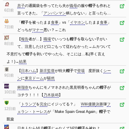
息子
の通園袋を作ってたら夫が
義母
の服や
帽子
も作れと
6日前
言ってきた。「
アンパンマン
柄しかない」と言ったら…
「
帽子
を被ったまま
食事
」vs「
イヤホン
したまま
食事
」
7日前
どっちが
マナー
悪い？←これ
【
報告
者が…】
職場
でいっつも
帽子
を取らない子がい
8日前
て、注意したけど口ごもって従わなかった→ムカついて
不意打ちで
帽子
を剥いでやったら、そこには…私(早く言え
よ！)→
結果
【
日本ハム
】
新庄
監督
が特大
帽子
で
登場
度肝抜く
シー
9日前
ン
に
東京ドーム
が
騒然
林瑠奈
ちゃんにモノマネされた黒見明香ちゃんの
帽子
が
10日前
コチラ！！！【
乃木坂46
】
「
トランプ
を
完全
にイジってる？」
W杯
優勝
決勝
弾
フ
12日前
ェラン・トーレス
が「Make Spain Great Again」
帽子
で
凱旋
日本人
なら
MLB
帽子
じゃなくて
NPB
帽子
を被れよ