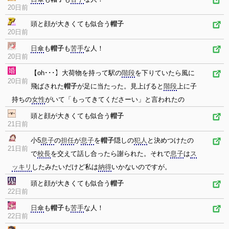
20日前
頭と顔が大きくても似合う
帽子
20日前
日傘
も
帽子
も
苦手
な人！
20日前
【oh･･･】大荷物を持って駅の
階段
を下りていたら風に
20日前
飛ばされた
帽子
が足に当たった。見上げると
階段
上に子
持ちの
女性
がいて「もってきてくださーい」と言われたの
頭と顔が大きくても似合う
帽子
21日前
小5
息子
の
担任
が
息子
を
帽子
隠しの
犯人
と決めつけたの
21日前
で
校長
を交えて話し合ったら謝られた。それで
息子
は
ス
ッキリ
したみたいだけど私は
納得
いかないのですが。
頭と顔が大きくても似合う
帽子
22日前
日傘
も
帽子
も
苦手
な人！
22日前