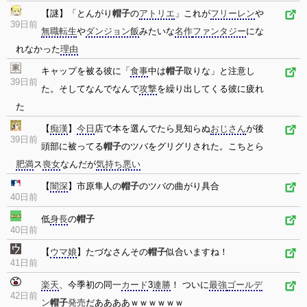
【謎】「とんがり
帽子
の
アトリエ
」これが
フリーレン
や
39日前
無職転生
や
ダンジョン飯
みたいな
名作
ファンタジー
にな
れなかった
理由
キャップを被る彼に「
食事
中は
帽子
取りな」と注意し
39日前
た。そしてなんでなんで
攻撃
を繰り出してくる彼に疲れ
た
【
痴漢
】
今日
店で本を選んでたら見知らぬ
おじさん
が後
39日前
頭部に被ってる
帽子
のツバをグリグリされた。こちとら
肥満
ス
喪女
なんだが
気持ち悪い
【
闇深
】市原隼人の
帽子
のツバの曲がり具合
40日前
低
身長
の
帽子
40日前
【
ウマ娘
】たづなさんその
帽子
似合いますね！
41日前
楽天
、今季初の同一
カード
3
連勝
！ ついに
最強
ゴールデ
42日前
ン
帽子
発売
だああああｗｗｗｗｗｗ