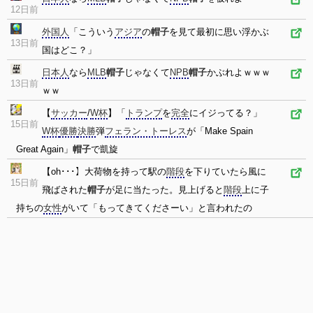
12日前
外国人
「こういう
アジア
の
帽子
を見て最初に思い浮かぶ
13日前
国はどこ？」
日本人
なら
MLB
帽子
じゃなくて
NPB
帽子
かぶれよｗｗｗ
13日前
ｗｗ
【
サッカー
/
W杯
】「
トランプ
を
完全
にイジってる？」
15日前
W杯
優勝
決勝
弾
フェラン・トーレス
が「Make Spain
Great Again」
帽子
で凱旋
【oh･･･】大荷物を持って駅の
階段
を下りていたら風に
15日前
飛ばされた
帽子
が足に当たった。見上げると
階段
上に子
持ちの
女性
がいて「もってきてくださーい」と言われたの