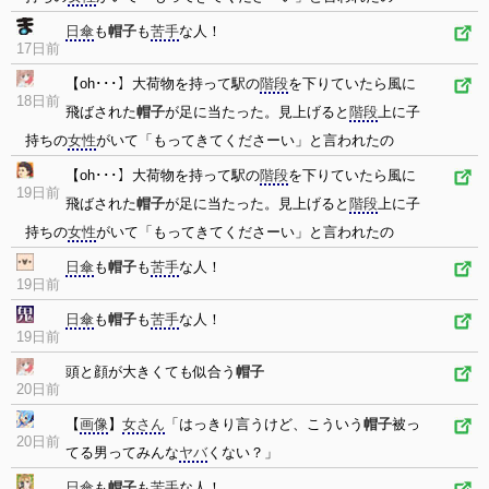
日傘
も
帽子
も
苦手
な人！
17日前
【oh･･･】大荷物を持って駅の
階段
を下りていたら風に
18日前
飛ばされた
帽子
が足に当たった。見上げると
階段
上に子
持ちの
女性
がいて「もってきてくださーい」と言われたの
【oh･･･】大荷物を持って駅の
階段
を下りていたら風に
19日前
飛ばされた
帽子
が足に当たった。見上げると
階段
上に子
持ちの
女性
がいて「もってきてくださーい」と言われたの
日傘
も
帽子
も
苦手
な人！
19日前
日傘
も
帽子
も
苦手
な人！
19日前
頭と顔が大きくても似合う
帽子
20日前
【
画像
】
女さん
「はっきり言うけど、こういう
帽子
被っ
20日前
てる男ってみんな
ヤバ
くない？」
日傘
も
帽子
も
苦手
な人！