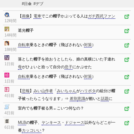
#日傘
#デブ
【
画像
】
電車
でこの
帽子
かぶってる人は
ガチ
西武
ファン
12時間
遮光
帽子
14時間
自転車
乗るときの
帽子
（飛ばされない
対策
）
18時間
落とした
帽子
を拾おうとしたら、娘の真横にいた子連れ
1日前
母
がひょいと拾って自分の
息子
にかぶせた
自転車
乗るときの
帽子
（飛ばされない
対策
）
1日前
【
悲報
】
みい山
作者
「
みいちゃん
が
ハリポタ
の組分け
帽
4日前
子
被ったらこうなります」⇒
差別
意識
が酷いと
話題
に
室内でも
帽子
被る男←こいつ何なの？
4日前
MLB
の
帽子
、
ヤンキース
・
ドジャース
以外ならどこが一
6日前
番
カッコいい
？