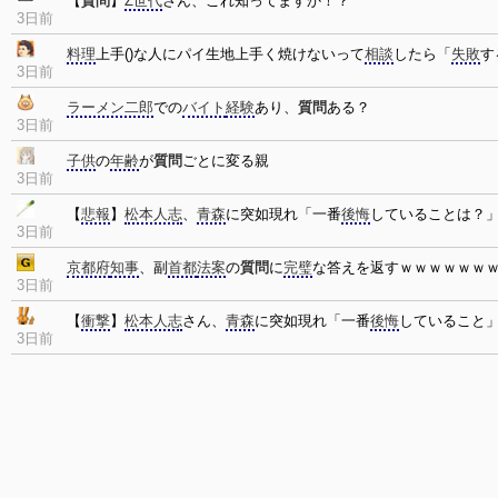
【
質問
】
Z世代
さん、これ知ってますか！？
3日前
料理
上手()な人にパイ生地上手く焼けないって
相談
したら「
失敗
す
3日前
ラーメン二郎
での
バイト
経験
あり、
質問
ある？
3日前
子供
の
年齢
が
質問
ごとに変る親
3日前
【
悲報
】
松本人志
、
青森
に突如現れ「一番
後悔
していることは？
3日前
京都府
知事
、副
首都
法案
の
質問
に
完璧
な答えを返すｗｗｗｗｗｗ
3日前
【
衝撃
】
松本人志
さん、
青森
に突如現れ「一番
後悔
していること
3日前