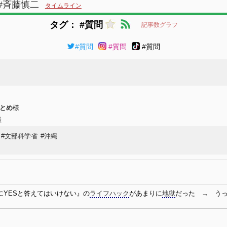
#斉藤慎二
タイムライン
タグ： #質問
記事数グラフ
#質問
#質問
#質問
まとめ
様
様
#文部科学省
#沖縄
にYESと答えてはいけない』の
ライフハック
があまりに
地獄
だった → うっ