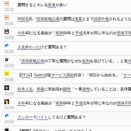
質問
するとキレる
医者
が多い
2日前
阿部岳
氏「
琉球新報
記者
の
質問
は
鬼畜
とまで
誹謗中傷
されるよう
2日前
今年
40になる義妹が「
昭和
64年と
平成
元年が同じ年なのが
意味不
2日前
人生
終わった
けど
質問
ある？
2日前
「
琉球新報
記者
の丁寧な
質問
がなぜか
批判
を浴びている。」と某
2日前
【
FF14
】
Switch
2版
サービス
開始
目前！「明日から始める」「
サー
2日前
松本人志
、
青森
に突如現れ
騒然
「一番
後悔
していることは」直球
2日前
今年
40になる義妹が「
昭和
64年と
平成
元年が同じ年なのが
意味不
2日前
スシロー
で
バイト
してるけど
質問
ある？
2日前