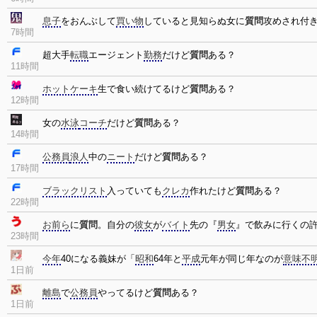
息子
をおんぶして
買い物
していると見知らぬ女に
質問
攻めされ付
7時間
超大手
転職
エージェント
勤務
だけど
質問
ある？
11時間
ホットケーキ
生で食い続けてるけど
質問
ある？
12時間
女の
水泳
コーチ
だけど
質問
ある？
14時間
公務員
浪人
中の
ニート
だけど
質問
ある？
17時間
ブラックリスト
入っていても
クレカ
作れたけど
質問
ある？
22時間
お前ら
に
質問
。自分の
彼女
が
バイト
先の『
男女
』で飲みに行くの
23時間
今年
40になる義妹が「
昭和
64年と
平成
元年が同じ年なのが
意味不
1日前
離島
で
公務員
やってるけど
質問
ある？
1日前