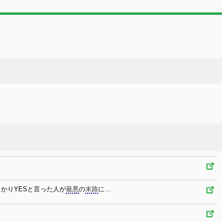
かりYESと言った人が
最悪
の
末路
に…