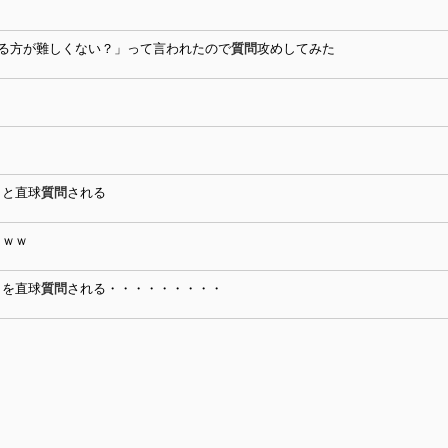
る方が難しくない？」って言われたので
質問
攻めしてみた
」と直球
質問
される
ｗｗｗ
」を直球
質問
される・・・・・・・・・