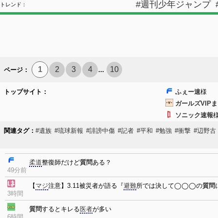
#週刊少年ジャンプ
トレンド：
1
2
3
4
10
ページ：
...
トップサイト：
ふぇー速
様
ガールズVIP
ソニック速報
関連タグ：
#遺族
#琉球新報
#誹謗中傷
#記者
#平和
#勉強
#衝撃
#辺野古
柔道
整復師だけど
質問
ある？
49分前
【
マジ
注意】3.11被災者が語る『
避難
所では決して◯◯◯の
質問
3時間
質問
するとキレる
医者
が多い
6時間