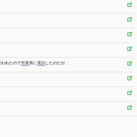
言われたので
営業
所に
電話
したのだが…