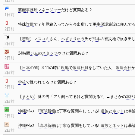
1日前
芸能
事務所
マネージャー
だけど
質問
ある？
1日前
特殊
詐欺
で７年豚箱入ってから今出所して更
生保
護施設に住んで
2日前
【
悲報
】
マスコミ
さん、
へずまりゅう
氏が
熊本
の被災地で炊き出
2日前
24時間
ジム
の
スタッフ
やけど
質問
ある？
2日前
【
日本
の闇】3.11の時に
現地
で
派遣
社員
をしていた人、
派遣
会社
2日前
学校
で嫌われてるけど
質問
ある？
2日前
【
まとめ
】謎の男「アリ飼ってるけど
質問
ある?」→まさかの
本格
2日前
沖縄
ﾀｲﾑｽ 「
琉球新報
は丁寧な
質問
をしている!!
遺族
と
ネット
は暴
2日前
沖縄
ﾀｲﾑｽ 「
琉球新報
は丁寧な
質問
をしている!!
遺族
と
ネット
は暴
2日前