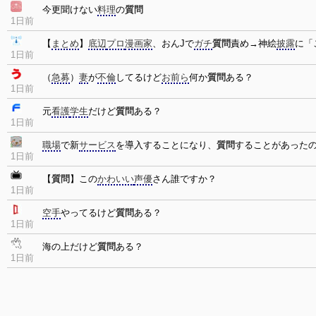
今更聞けない
料理
の
質問
1日前
【
まとめ
】
底辺
プロ
漫画家
、おんJで
ガチ
質問
責め→神絵
披露
に「
1日前
（
急募
）
妻
が
不倫
してるけど
お前ら
何か
質問
ある？
1日前
元
看護
学生
だけど
質問
ある？
1日前
職場
で新
サービス
を導入することになり、
質問
することがあった
1日前
【
質問
】この
かわいい
声優
さん誰ですか？
1日前
空手
やってるけど
質問
ある？
1日前
海の上だけど
質問
ある？
1日前