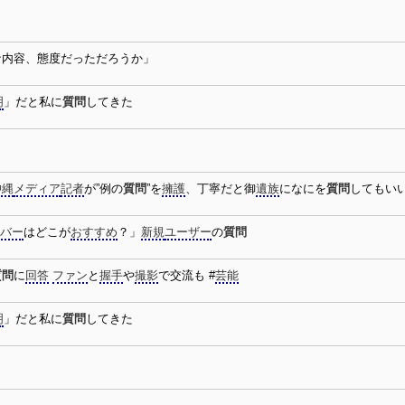
な内容、態度だっただろうか」
明
」だと私に
質問
してきた
沖縄
メディア
記者
が”例の
質問
”を
擁護
、丁寧だと御
遺族
になにを
質問
してもい
バー
はどこが
おすすめ
？」
新規
ユーザー
の
質問
質問
に
回答
ファン
と
握手
や
撮影
で交流も #
芸能
明
」だと私に
質問
してきた