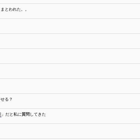
きまとわれた。。
許せる？
明
」だと私に
質問
してきた