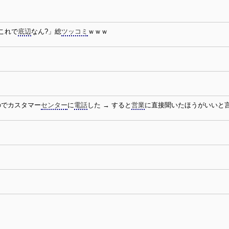
これで
底辺
なん?」総
ツッコミ
ｗｗｗ
のでカスタマー
センター
に
電話
した → すると
営業
に直接聞いたほうがいいと