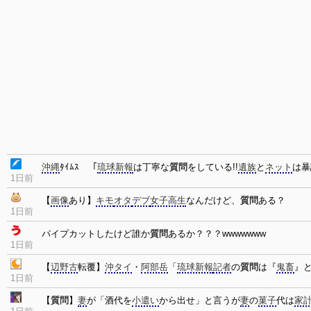
沖縄
ﾀｲﾑｽ 「
琉球新報
は丁寧な
質問
をしている!!
遺族
と
ネット
は暴
1日前
【
画像
あり】
キモ
オタ
デブ
女子高生
なんだけど、
質問
ある？
1日前
パイプカットしたけど誰か
質問
あるか？？？wwwwwww
1日前
【
辺野古
転覆】
沖タイ
・
阿部岳
「
琉球新報
記者
の
質問
は『
鬼畜
』
1日前
【
質問
】
妻
が「酒代を
小遣い
から出せ」と言うが
妻
の
菓子
代は
家