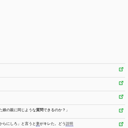
た娘の親に同じような
質問
できるのか？」
からにしろ」と言うと
妻
がキレた。どう
説明