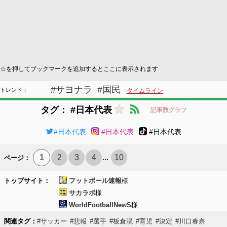
☆を押してブックマークを追加するとここに表示されます
#サヨナラ
#国民
トレンド：
タイムライン
タグ： #日本代表
記事数グラフ
#日本代表
#日本代表
#日本代表
1
2
3
4
10
ページ：
...
トップサイト：
フットボール速報
様
サカラボ
様
WorldFootballNewS
様
関連タグ：
#サッカー
#悲報
#選手
#板倉滉
#育児
#決定
#川口春奈