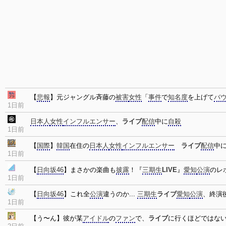
【
悲報
】元ジャングル斉藤の
被害
女性
「
事件
で
知名度
を上げて
バ
1日前
日本人
女性
インフルエンサー
、
ライブ
配信
中に
自殺
1日前
【
国際
】
韓国
在住の
日本人
女性
インフルエンサー
ライブ
配信
中
1日前
【
日向坂46
】まさかの楽曲も
披露
！『
三期生
LIVE
』
愛知
公演
のレ
1日前
【
日向坂46
】これ全
公演
違うのか...
三期生
ライブ
愛知
公演
、終演
1日前
【う〜ん】彼が某
アイドル
の
ファン
で、
ライブ
に行くほどではな