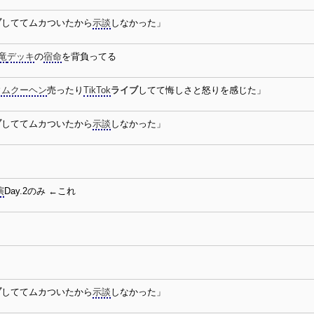
ブ
しててムカついたから
示談
しなかった」
竜
デッキ
の
宿命
を背負ってる
ウムクーヘン
売ったり
TikTok
ライブ
してて悔しさと怒りを感じた」
ブ
しててムカついたから
示談
しなかった」
演
Day.2のみ ←これ
ブ
しててムカついたから
示談
しなかった」