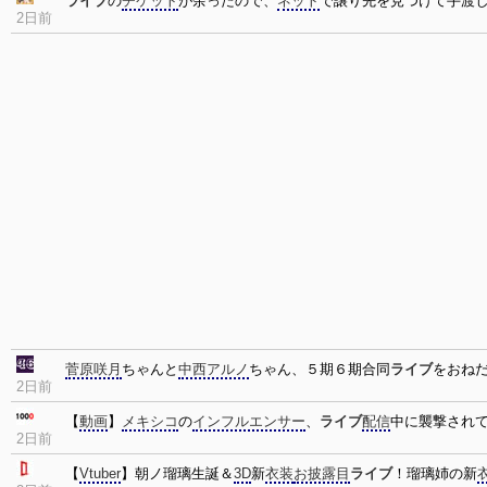
ライブ
の
チケット
が余ったので、
ネット
で譲り先を見つけて手渡
2日前
菅原咲月
ちゃんと
中西アルノ
ちゃん、５期６期合同
ライブ
をおね
2日前
【
動画
】
メキシコ
の
インフルエンサー
、
ライブ
配信
中に襲撃され
2日前
【
Vtuber
】朝ノ瑠璃生誕＆
3D
新
衣装
お披露目
ライブ
！瑠璃姉の新