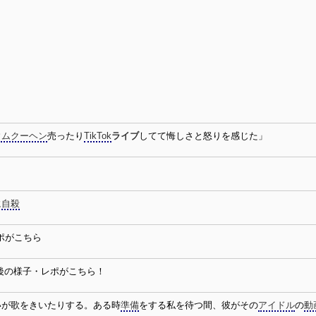
ウムクーヘン
売ったり
TikTok
ライブ
してて悔しさと怒りを感じた」
に
自殺
ポがこちら
後の様子・レポがこちら！
いが歌をきいたりする。ある時
準備
をする私を待つ間、彼がその
アイドル
の
動