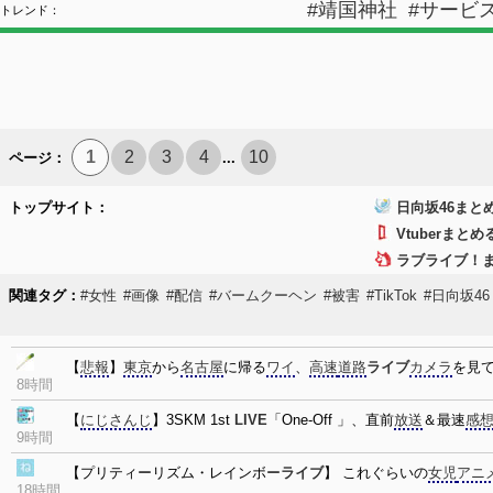
#靖国神社
#サービ
トレンド：
1
2
3
4
10
ページ：
...
トップサイト：
日向坂46まと
Vtuberまと
ラブライブ！
関連タグ：
#女性
#画像
#配信
#バームクーヘン
#被害
#TikTok
#日向坂46
【
悲報
】
東京
から
名古屋
に帰る
ワイ
、
高速
道路
ライブ
カメラ
を見
8時間
【
にじさんじ
】3SKM 1st
LIVE
「One-Off 」、直前
放送
＆最速
感
9時間
【プリティーリズム・レインボー
ライブ
】 これぐらいの
女児
アニ
18時間