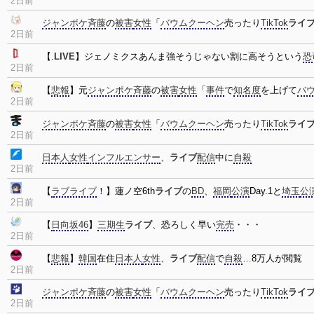
2日前
ジャンポケ斉藤
の
被害
女性
「
バウムクーヘン
売ったり
TikTok
ライ
2日前
【.
LIVE
】ジェノミクスあんま強そうじゃない割に高そうという
恐
2日前
【
悲報
】元
ジャンポケ斉藤
の
被害
女性
「
事件
で
知名度
を上げて
バ
2日前
ジャンポケ斉藤
の
被害
女性
「
バウムクーヘン
売ったり
TikTok
ライ
2日前
日本人
女性
インフルエンサー
、
ライブ
配信
中に
自殺
2日前
【
ラブライブ
！】蓮ノ空6th
ライブ
の
BD
、
福岡
公演
Day.1と
埼玉
公
2日前
【
日向坂46
】
三期生
ライブ
、恐ろしく早い
完売
・・・
2日前
【
悲報
】
韓国
在住
日本人
女性
、
ライブ
配信
で
自殺
…8万人が閲覧
2日前
ジャンポケ斉藤
の
被害
女性
「
バウムクーヘン
売ったり
TikTok
ライ
2日前