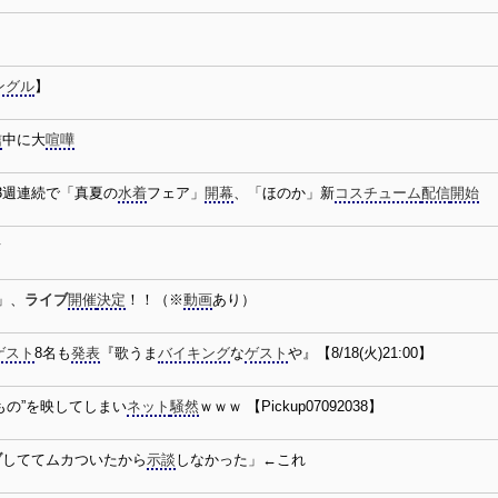
ングル
】
信
中に大
喧嘩
3週連続で「真夏の
水着
フェア」
開幕
、「ほのか」新
コスチューム
配信
開始
n」、
ライブ
開催
決定
！！（※
動画
あり）
ゲスト
8名も
発表
『歌うま
バイキング
な
ゲスト
や』【8/18(火)21:00】
もの”を映してしまい
ネット
騒然
ｗｗｗ 【Pickup07092038】
ブ
しててムカついたから
示談
しなかった」←これ