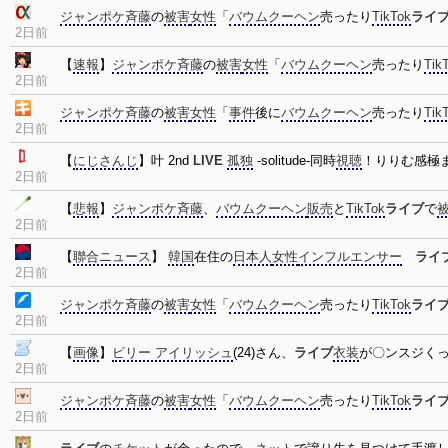
ジャンポケ斉藤
の
被害
女性
「
バウムクーヘン
売ったり
TikTok
ライ
2日前
【
速報
】
ジャンポケ斉藤
の
被害
女性
「
バウムクーヘン
売ったり
Tik
2日前
ジャンポケ斉藤
の
被害
女性
「
事件
後に
バウムクーヘン
売ったり
Tik
2日前
【
にじさんじ
】叶 2nd
LIVE
孤独
-solitude-同時
視聴
！りりむ感極
2日前
【
悲報
】
ジャンポケ斉藤
、
バウムクーヘン
販売
と
TikTok
ライブ
で
2日前
【
聯合ニュース
】
韓国
在住の
日本人
女性
インフルエンサー
ライ
2日前
ジャンポケ斉藤
の
被害
女性
「
バウムクーヘン
売ったり
TikTok
ライ
2日前
【
画像
】
ビリー アイリッシュ
(24)さん、
ライブ
衣装
が〇ンスジく
2日前
ジャンポケ斉藤
の
被害
女性
「
バウムクーヘン
売ったり
TikTok
ライ
2日前