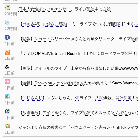
日本人
女性
インフルエンサー
、
ライブ
配信
中に
自殺
20時間
【
日向坂46
】
おひさま
感動
... ミニ
ライブ
でついに初
披露
【17th
シ
22時間
【
悲報
】
ショート
スリーパー堀さんと高須クリニック、
ライブ
配
1日前
『DEAD OR A
LIVE
6 Last Round』8月の
DLC
ロード
マップ
公開
！
1日前
【
画像
】
アイドル
の
ライブ
、上空から客を
撮影
した
結果
wwwwwww
1日前
【
速報
】
SnowMan
ファン
の
おばさん
たちの集まり「Snow Woma
1日前
【
にじさんじ
】レヴィちゃん、
3D
ライブ
「
人間
燦歌」
開催
決定
！
1日前
【
放送事故
】
アイドル
さん、
ライブ
配信
でミスって“
とんでも
ない
1日前
ジャンポケ斉藤
の
被害
女性
「
バウムクーヘン
売ったり
TikTok
ライ
1日前