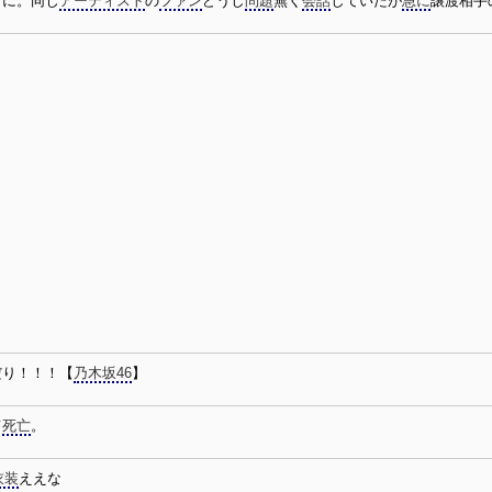
しに。同じ
アーティスト
の
ファン
どうし
問題
無く
会話
していたが
急に
譲渡相手
だり！！！【
乃木坂46
】
て
死亡
。
衣装
ええな