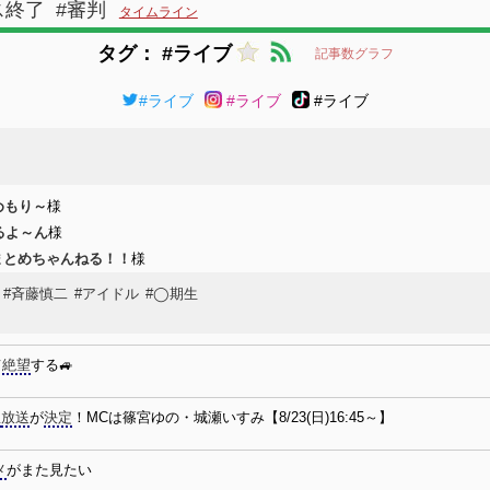
ス終了
#審判
タイムライン
タグ： #ライブ
記事数グラフ
#ライブ
#ライブ
#ライブ
めもり～
様
めるよ～ん
様
まとめちゃんねる！！
様
#斉藤慎二
#アイドル
#◯期生
て
絶望
する🚙
想
放送
が
決定
！MCは篠宮ゆの・城瀬いすみ【8/23(日)16:45～】
メ
がまた見たい