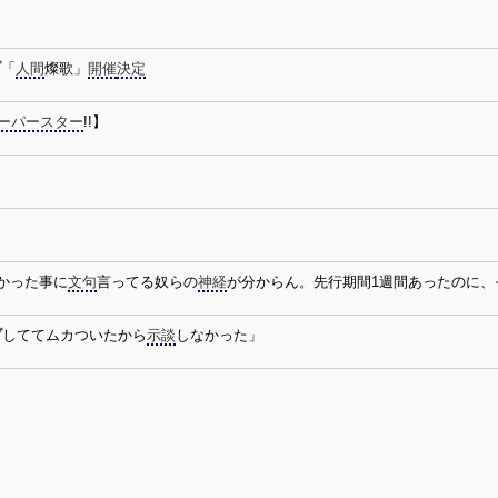
ブ
「
人間
燦歌」
開催
決定
ーパースター
!!】
かった事に
文句
言ってる奴らの
神経
が分からん。先行期間1週間あったのに、
ブ
しててムカついたから
示談
しなかった」