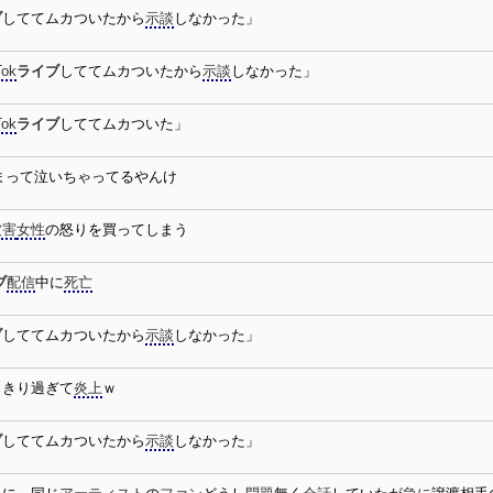
ブ
しててムカついたから
示談
しなかった」
Tok
ライブ
しててムカついたから
示談
しなかった」
Tok
ライブ
しててムカついた」
まって泣いちゃってるやんけ
被害
女性
の怒りを買ってしまう
ブ
配信
中に
死亡
ブ
しててムカついたから
示談
しなかった」
っきり過ぎて
炎上
ｗ
ブ
しててムカついたから
示談
しなかった」