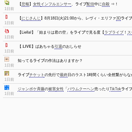
【
悲報
】
女性
インフルエンサー
、
ライブ
配信
中に
自殺
⇒！
1日前
【
にじさんじ
】8月18日(火)21:00から、レヴィ・エリファ
3D
ライ
1日前
【Liella!】「始まりは君の空」を
ライブ
で見る度【
ラブライブ
！
ス
1日前
【.
LIVE
】ばあちゃる
引退
のおしらせ
1日前
知ってる
ライブ
の作法はありますか？
1日前
ライブ
チケット
の先行で
最終
日のラスト1時間くらい全然繋がらな
1日前
ジャンポケ斉藤
の
被害
女性
「
バウムクーヘン
売ったり
TikTok
ライ
1日前