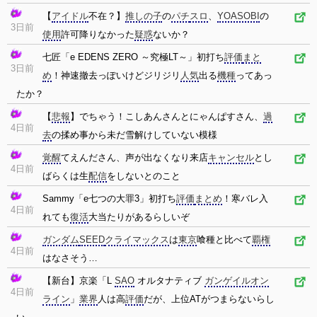
【
アイドル
不在？】
推しの子
の
パチ
スロ
、
YOASOBI
の
3日前
使用
許可降りなかった
疑惑
ないか？
七匠「e EDENS ZERO ～究極LT～」初打ち
評価
まと
3日前
め
！神速撤去っぽいけどジリジリ
人気
出る
機種
ってあっ
たか？
【
悲報
】でちゃう！こしあんさんとにゃんぱすさん、
過
4日前
去
の揉め事から未だ雪解けしていない模様
覚醒
てえんださん、声が出なくなり来店
キャンセル
とし
4日前
ばらくは生
配信
をしないとのこと
Sammy「e七つの大罪3」初打ち
評価
まとめ
！寒バレ入
4日前
れても
復活
大当たりがあるらしいぞ
ガンダム
SEED
クライマックス
は
東京
喰種と比べて
覇権
4日前
はなさそう…
【新台】京楽「L
SAO
オルタナティブ
ガンゲイルオン
4日前
ライン
」
業界
人は高
評価
だが、上位ATがつまらないらし