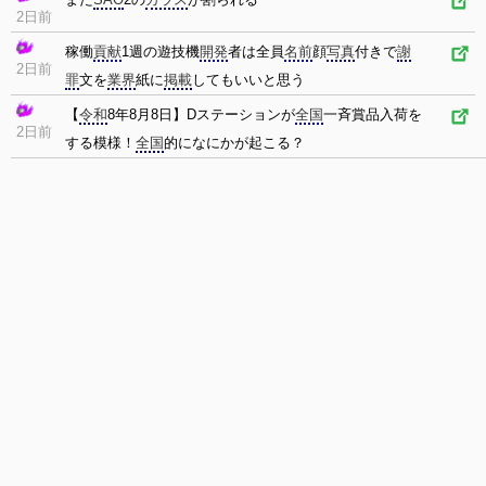
2日前
稼働
貢献
1週の遊技機
開発
者は全員
名前
顔
写真
付きで
謝
2日前
罪
文を
業界
紙に
掲載
してもいいと思う
【
令和
8年8月8日】Dステーションが
全国
一斉賞品入荷を
2日前
する模様！
全国
的になにかが起こる？