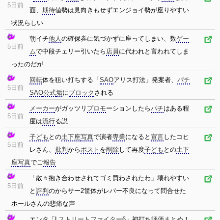
5日前
面、
期待
値勢は見向きもせずエンジョイ勢が座りやすい
状況らしい
朝イチ
他人
の確保券に気づかずに座ってしまい、数
ゲー
5日前
ム
で中段チェリー引いたら
店員
に代われと言われてしま
ったのだが
回転
体を狙い打ちする「
SAO
アリス打法」発案者、
パチ
5日前
SAO
公式
垢
に
ブロック
される
メーカー
がガッツリ
プロモ
ーションしたら
パチ
はある程
5日前
度は
流行
る説
子ども
との
土下座
写真
で演者
専業
になると
宣言
したコヒ
5日前
レさん、
批判
から
ポスト
を
削除
して再度
子ども
との
土下
座
写真
でご
報告
「散々抱き合わせされてゴミ買わされたわ」壊れやすい
5日前
と
評判
のからサー2筐体がレバー不良になって問合せた
ホールさんの悲痛な声
エンタ「L
ストリートファイター
6」初打ち
評価
まとめ
！