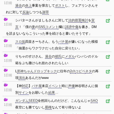
1日前
過去
の
炎上
事案を懐古して
ポスト
し、フェアリンさんそ
れに対して
反論
しつつも
謝罪
シバターさんがましもさんに対して
法的措置
検討
を
宣
1日前
言
！「僕の
妻
の
SNS
コメント
欄に
誹謗中傷
を書き、DM
を読まないならこういった事を続けると書いたそうです」
スロ
垢
四皇きーちさん、もう
パチ屋
が嫌いになった模様
1日前
「抽選からワクワクだった自分に戻りたい」
りちゃのすけさん、
過去
の
彼氏
に
メダル
パンパンのドル
1日前
箱をぶち撒けられ拾わされたらしい
L
邪神ちゃんドロップキック
に往年の
2ch
コピペ
ネタ
の再
1日前
現
演出
あるんだがwww
【神
対応
】
パチ屋
来店
イベント
時に
声優
神谷明さんに個
1日前
別
サイン
をお願いした
結果
…
ガンダム
SEED
全然回らんのだけど、こんなんじゃ
SAO
1日前
夜空にも勝てないし
覇権
なんて有り得ないよ