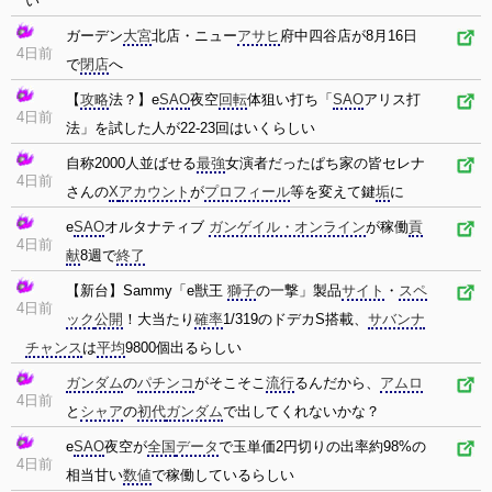
い
ガーデン
大宮
北店・ニュー
アサヒ
府中四谷店が8月16日
4日前
で
閉店
へ
【
攻略
法？】e
SAO
夜空
回転
体狙い打ち「
SAO
アリス打
4日前
法」を試した人が22-23回はいくらしい
自称2000人並ばせる
最強
女演者だったぱち家の皆セレナ
4日前
さんの
X
アカウント
が
プロフィール
等を変えて鍵
垢
に
e
SAO
オルタナティブ
ガンゲイル・オンライン
が稼働
貢
4日前
献
8週で
終了
【新台】Sammy「e獣王
獅子
の一撃」製品
サイト
・
スペ
4日前
ック
公開
！大当たり
確率
1/319のドデカS搭載、
サバンナ
チャンス
は
平均
9800個出るらしい
ガンダム
の
パチンコ
がそこそこ
流行
るんだから、
アムロ
4日前
と
シャア
の
初代
ガンダム
で出してくれないかな？
e
SAO
夜空が
全国
データ
で玉単価2円切りの出率約98%の
4日前
相当甘い
数値
で稼働しているらしい