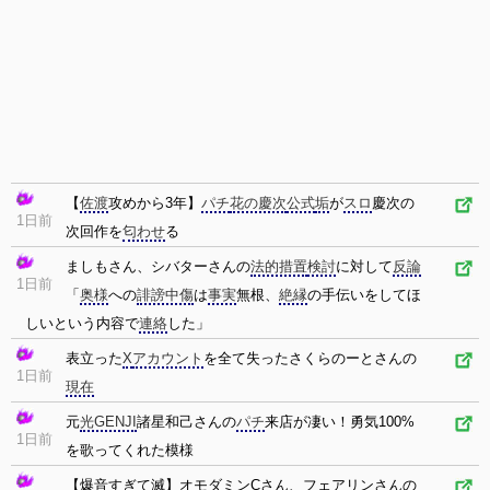
【
佐渡
攻めから3年】
パチ
花の慶次
公式
垢
が
スロ
慶次の
1日前
次回作を
匂わせ
る
ましもさん、シバターさんの
法的措置
検討
に対して
反論
1日前
「
奥様
への
誹謗中傷
は
事実
無根、
絶縁
の手伝いをしてほ
しいという内容で
連絡
した」
表立った
X
アカウント
を全て失ったさくらのーとさんの
1日前
現在
元
光GENJI
諸星和己さんの
パチ
来店が凄い！勇気100%
1日前
を歌ってくれた模様
【爆音すぎて滅】オモダミンCさん、フェアリンさんの