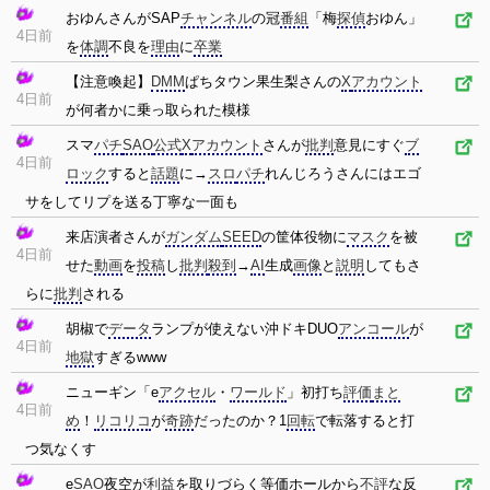
おゆんさんがSAP
チャンネル
の冠
番組
「梅
探偵
おゆん」
4日前
を
体調
不良を
理由
に
卒業
【注意喚起】
DMM
ぱちタウン果生梨さんの
X
アカウント
4日前
が何者かに乗っ取られた模様
スマ
パチ
SAO
公式
X
アカウント
さんが
批判
意見にすぐ
ブ
4日前
ロック
すると
話題
に→
スロ
パチ
れんじろうさんにはエゴ
サをしてリプを送る丁寧な一面も
来店演者さんが
ガンダム
SEED
の筐体役物に
マスク
を被
4日前
せた
動画
を
投稿
し
批判
殺到
→
AI
生成
画像
と
説明
してもさ
らに
批判
される
胡椒で
データ
ランプが使えない沖ドキDUO
アンコール
が
4日前
地獄
すぎるwww
ニューギン「e
アクセル
・
ワールド
」初打ち
評価
まと
4日前
め
！
リコリコ
が
奇跡
だったのか？1
回転
で転落すると打
つ気なくす
e
SAO
夜空が
利益
を取りづらく等価ホールから
不評
な反