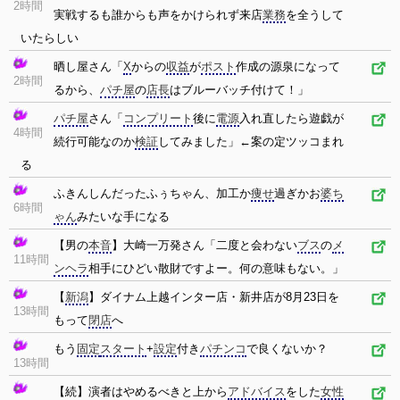
2時間
実戦するも誰からも声をかけられず来店
業務
を全うして
いたらしい
晒し屋さん「
X
からの
収益
が
ポスト
作成の源泉になって
2時間
るから、
パチ屋
の
店長
はブルーバッチ付けて！」
パチ屋
さん「
コンプリート
後に
電源
入れ直したら遊戯が
4時間
続行可能なのか
検証
してみました」←案の定ツッコまれ
る
ふきんしんだったふぅちゃん、加工か
痩せ
過ぎかお
婆ち
6時間
ゃん
みたいな手になる
【男の
本音
】大崎一万発さん「二度と会わない
ブス
の
メ
11時間
ンヘラ
相手にひどい散財ですよー。何の意味もない。」
【
新潟
】ダイナム上越インター店・新井店が8月23日を
13時間
もって
閉店
へ
もう
固定
スタート
+
設定
付き
パチンコ
で良くないか？
13時間
【続】演者はやめるべきと上から
アドバイス
をした
女性