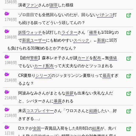
15時間
演者
ファン
さんが
謝罪
した模様
ゾロ目日でも全然回らないのだが、回らない
パチンコ
打
17時間
ち続ける奴ってどういう頭してんの？
妖怪ウォッチ
を試打した
ライター
さん「
確率
も1/319なの
19時間
で
新規
ユーザー
にも勧めやすい
スペック
」←
新規
に10万
も負けられる319勧めるとかアホなん？
【総付
警察
】森本レオ子さんが謎
カード
を
配布
→無
価値
19時間
でもない
カード
配布
って大丈夫なのかとツッコまれる
CR夏祭り
シリーズ
のジッタリンジン夏祭りって
最高
すぎ
21時間
るよな？
阿波みなみさんがまともな
挨拶
も出来ない失礼な人だ
21時間
と、シバターさんに
暴露
される
来店
コスプレイヤー
さん「ワロスさんと
結婚
したい…好
21時間
きすぎる…」
Dステが
全国
一斉賞品入荷をした8月8日の
結果
が、先バ
1日前