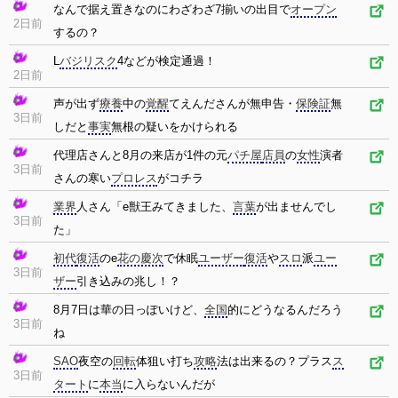
なんで据え置きなのにわざわざ7揃いの出目で
オープン
2日前
するの？
L
バジリスク
4などが検定通過！
2日前
声が出ず
療養
中の
覚醒
てえんださんが無申告・
保険証
無
3日前
しだと
事実
無根の疑いをかけられる
代理店さんと8月の来店が1件の元
パチ屋
店員
の
女性
演者
3日前
さんの寒い
プロレス
がコチラ
業界
人さん「e獣王みてきました、
言葉
が出ませんでし
3日前
た」
初代
復活
のe
花の慶次
で休眠
ユーザー
復活
や
スロ
派
ユー
3日前
ザー
引き込みの兆し！？
8月7日は華の日っぽいけど、
全国
的にどうなるんだろう
3日前
ね
SAO
夜空の
回転
体狙い打ち
攻略
法は出来るの？プラス
ス
3日前
タート
に
本当
に入らないんだが