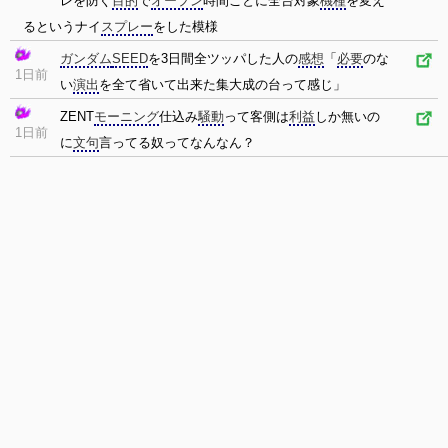
レを防ぐ
目的
で
オープン
時間ごとに全台対象
機種
を変え
るというナイ
スプレー
をした模様
ガンダム
SEED
を3日間全ツッパした人の
感想
「
必要
のな
1日前
い
演出
を全て省いて出来た集大成の台って感じ」
ZENT
モーニング
仕込み
騒動
って客側は
利益
しか無いの
1日前
に
文句
言ってる奴ってなんなん？