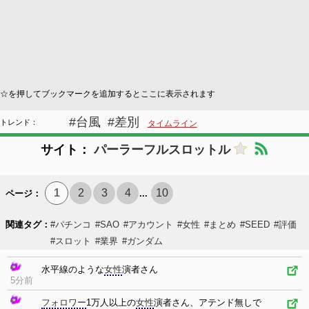
☆を押してブックマークを追加するとここに表示されます
#台風
#差別
トレンド：
タイムライン
サイト：
パーラーフルスロットル
1
2
3
4
10
ページ：
...
関連タグ：
#パチンコ
#SAO
#アカウント
#女性
#まとめ
#SEED
#評価
#スロット
#業界
#ガンダム
水平線のような
女性
演者さん
5分前
フォロワー
1万人以上の
女性
演者さん、アテンド無しで