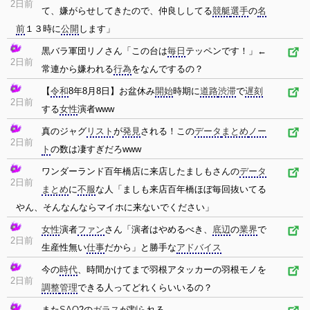
2日前
て、嫌がらせしてきたので、仲良ししてる
競艇
選手
の
名
前
１３時に
公開
します」
黒バラ軍団リノさん「この台は
毎日
テッペンです！」←
2日前
常連から嫌われる
行為
をなんでするの？
【
令和
8年8月8日】お盆休み
開始
時期に
道路
渋滞
で
遅刻
2日前
する
女性
演者www
真のジャグ
リスト
が
発見
される！この
データ
まとめ
ノー
2日前
ト
の数は凄すぎだろwww
ワンダーランド百年橋店に来店したましもさんの
データ
2日前
まとめ
に
不服
な人「ましも来店百年橋ほぼ毎回抜いてる
やん、そんなんならマイホに来ないでください」
女性
演者
ファン
さん「演者はやめるべき、
底辺
の
業界
で
2日前
生産性無い
仕事
だから」と勝手な
アドバイス
今の
時代
、時間かけてまで羽根アタッカーの羽根モノを
2日前
調整
管理
できる人ってどれくらいいるの？
また
SAO
2の
ガラス
が割られる