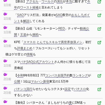
【新台】
アクセル
・
ワールド
の
演出
が
本当
に酷すぎて
今
1日前
年
の
ワースト
候補
と言われてしまう
「
SAO
アリス打法」発案者がe
SAO
夜空の
おもしろ
ポイ
1日前
ント
を
解説
してくれる
【新台】山佐「Lモンキーターン
RED
」ティザー
動画
公
1日前
開
！
王道
から
挑戦
へ
KPE「
スマスロ
とんでもスキルで異世界放浪メシ
」初打
1日前
ち
評価
まとめ
！フルコースいってもショボい、リセット
後はゲロ甘との
情報
も
スマ
パチ
SAO
公式
アカウント
さん何かに憤りを感じて注
1日前
意喚起
【
令和
8年8月8日】777
コンパス
全国
予約
数
ランキング
が
2日前
公開
！1位は
マルハン
新宿
東宝の1.5万件
パチンコ
流行
らせたいならコテスタ+
設定
で
パチ
スロ
化
2日前
するしかない
【激化】シバターさん「ましもがうちの
妻
にDM送っ