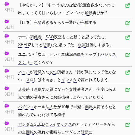
【やらかし？】Lすーぱぁびん娘が設置台数少ないのに
3日前
出まくってて甘いらしい…ビンゴネオ
騒動
再びか？
【圧巻】
完璧
過ぎるからサー通路が
完成
する
3日前
ホール
関係者
「
SAO
夜空もっと動くと思ってたし、
3日前
SEED
2もっと
悲惨
だと思ってた、
現実
は難しすぎる」
ユニバが「次回」という意味深
画像
をアップ！
バジリス
3日前
ク
シリーズ
くるか？
ネイル
が
特徴
的な
女性
演者さん「指が気になって仕方な
3日前
い、
スロ
には不向き」と
インスタ
で言われてしまう
店長
跨り
画像
で
話題
になった
女性
演者さん、今度は来店
3日前
先で他の演者さんにお姫様抱っこをしていただく
パチンコ
ホール
法人
数が10年で半減！
業界
大変そうだと
3日前
憐れんでいただけてる模様
ガンダム
SEED
クライマックス
のカラミティリーチから
3日前
の全
回転
の流れが素晴らしすぎると
話題
に