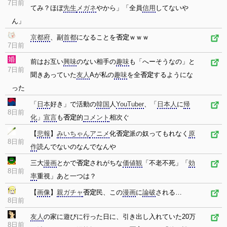
7日前
てみ？ほぼ
先生
メガネ
やから」「全員
信用
してないや
ん」
京都府
、副
首都
になることを
否定
ｗｗｗ
7日前
前はお互い
興味
のない相手の
趣味
も「へーそうなの」と
7日前
聞きあっていた
友人
Aが私の
趣味
を全
否定
するようにな
った
「
日本
好き」で活動の
韓国
人
YouTuber
、「
日本人
に
帰
8日前
化
」
宣言
も
否定
的
コメント
相次ぐ
【
悲報
】
みいちゃん
アニメ
化
否定
派の奴ってもれなく
原
8日前
作
読んでないのなんでなんや
三大
漫画
とかで
否定
されがちな
価値観
「不老不死」「
効
8日前
率
重視」あと一つは？
【
画像
】
親ガチャ
否定
民、この
漫画
に
論破
される…
8日前
友人
の家に遊びに行った日に、引き出し入れていた20万
8日前