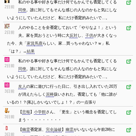
私のやる事や好きな事だけ何でもかんでも
否定
してくる
2日前
同僚
。誰に対してもそんな感じの人なのかもと気にしな
いようにしていたんだけど、私にだけ
否定
的みたいで…。
人のやることを全
否定
しておいて「やりなよ！」という
2日前
夫。家を買おうという時に大
反対
し、
子供
が大きくなっ
た今、夫「
家賃
馬鹿
らしい。家…買っちゃわない？ｗ」私
「は？」→
結果
私のやる事や好きな事だけ何でもかんでも
否定
してくる
2日前
同僚
。誰に対してもそんな感じの人なのかもと気にしな
いようにしていたんだけど、私にだけ
否定
的みたいで…。
友人
の家に遊びに行った日に、引き出し入れていた20万
3日前
が消えたらしく
泥棒
扱いされた。
否定
しても「他に誰が
いるの！？(私)しかいないでしょ！？」の一点張り
【
悲報
】
小学館
さん、「更生」という概念を
否定
してし
3日前
まう・・・・・・・・・
【
幽霊
否定
派、
完全
論破
】
幽霊
がいないなら午前2時に
3日前