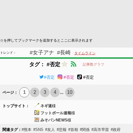
☆を押してブックマークを追加するとここに表示されます
#女子アナ
#長崎
トレンド：
タイムライン
タグ： #否定
記事数グラフ
#否定
#否定
#否定
1
2
3
4
10
ページ：
...
トップサイト：
ネギ速
様
フットボール速報
様
みそパンNEWS
様
関連タグ：
#熊本
#SNS
#友人
#悲報
#首相
#関係
#高市早苗
#政府