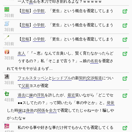
一人で
墓
石を木刀で叩き割れるよな？ｗｗｗｗｗ
【
悲報
】
小学館
、「更生」という概念を
否定
してしまう
3日前
【
悲報
】
小学館
、「更生」という概念を
否定
してしまう
3日前
【
悲報
】
小学館
、「更生」という概念を
否定
してしまう
3日前
友人
「『～恵』なんて古臭いし、賢く育たなかったらど
3日前
うするの？」私「そこまで言う？」→娘の
名前
を
否定
さ
れてモヤモヤが止まらず…
フェルスタッペン
と
レッドブル
の新
契約
交渉
報道
につい
3日前
て
父親
ヨスが
否定
過去
に
嫁
の
浮気
を許したが、
最近
笑いながら「どこでセ
4日前
●●スしてたの？」って聞いたら「車の中とか」と。
発覚
した時
嫁
は
身体
の
関係
を
全力
で
否定
してたじゃねーか！騙しや
がったなｗ
私のやる事や好きな事だけ何でもかんでも
否定
してくる