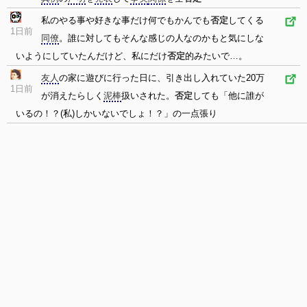
私のやる事や好きな事だけ何でもかんでも
否定
してくる
1日前
同僚
。誰に対してもそんな感じの人なのかもと気にしな
いようにしていたんだけど、私にだけ
否定
的みたいで…。
友人
の家に遊びに行った日に、引き出し入れていた20万
1日前
が消えたらしく
泥棒
扱いされた。
否定
しても「他に誰が
いるの！？(私)しかいないでしょ！？」の一点張り