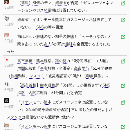
【
速報
】
SNS
のデマ、
経産省
が
否定
「ガスコージェネレ
5日前
ーションやガス
発電
機は設置していない」
経産省
「
イオン
モール
熊本
にガスコージェネは設置して
5日前
いない」
SNS
の噂を
否定
前はお互い
興味
のない相手の
趣味
も「へーそうなの」と
5日前
聞きあっていた
友人
Aが私の
趣味
を全
否定
するようにな
った
高市早苗
「
熊本
視察」
謎の勢力
「3分間滞在！（大嘘」
5日前
内閣
広報官「
事実
無根（全
否定
」
高市早苗
「51分間視察
（
首相
動静」
マスコミ
「被災者証言で10秒！（
印象
操作」→
【
高市
首相
】
熊本
避難
所「3分間」しか視察せず？
SNS
5日前
拡散
内閣
広報官「51分間」だと
否定
「
イオン
モール
熊本
にガスコージェネは設置していな
5日前
い」
SNS
の噂を
経産省
が
否定
| 言い出したの誰だよ | ガ
ス
タンク
は損傷ないから遮断弁は動作？
「
イオン
モール
熊本
にガスコージェネは設置していな