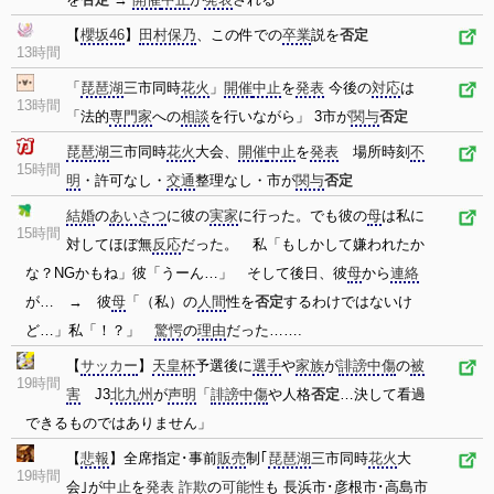
【
櫻坂46
】
田村保乃
、この件での
卒業
説を
否定
13時間
「
琵琶湖
三市同時
花火
」
開催
中止
を
発表
今後の
対応
は
13時間
「法的
専門家
への
相談
を行いながら」 3市が
関与
否定
琵琶湖
三市同時
花火
大会、
開催
中止
を
発表
場所時刻
不
15時間
明
・許可なし・
交通
整理なし・市が
関与
否定
結婚
の
あいさつ
に彼の
実家
に行った。でも彼の
母
は私に
15時間
対してほぼ無
反応
だった。 私「もしかして嫌われたか
な？NGかもね」彼「うーん…」 そして後日、彼
母
から
連絡
が… → 彼
母
「（私）の
人間
性を
否定
するわけではないけ
ど…」私「！？」
驚愕
の
理由
だった…….
【
サッカー
】
天皇杯
予選後に
選手
や
家族
が
誹謗中傷
の
被
19時間
害
J3
北九州
が
声明
「
誹謗中傷
や人格
否定
…決して看過
できるものではありません」
【
悲報
】全席指定･事前
販売
制｢
琵琶湖
三市同時
花火
大
19時間
会｣が
中止
を
発表
詐欺
の
可能性
も 長浜市･彦根市･高島市