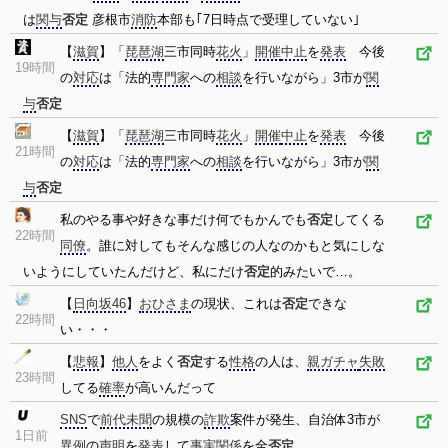
は
関与
否定
彦根市
消防
本部も｢7日時点で受理していない｣
【
滋賀
】「
琵琶湖
三市同時
花火
」
開催
中止
を
発表
今後
19時間
の
対応
は「法的
専門家
への
相談
を行いながら」3市が
関
与
否定
【
滋賀
】「
琵琶湖
三市同時
花火
」
開催
中止
を
発表
今後
21時間
の
対応
は「法的
専門家
への
相談
を行いながら」3市が
関
与
否定
私のやる事や好きな事だけ何でもかんでも
否定
してくる
22時間
同僚
。誰に対してもそんな感じの人なのかもと気にしな
いようにしていたんだけど、私にだけ
否定
的みたいで…。
【
日向坂46
】
おひさま
の現状、これは
否定
できな
22時間
い・・・
【
悲報
】
他人
をよく
否定
する
性格
の人は、
親ガチャ
失敗
23時間
してる
確率
が高いんだって
SNS
で
前代未聞
の規模の
詐欺
案件が発生、自治体3市が
1日前
異例
の
声明
を
発表
して
事実
関係
を全
否定