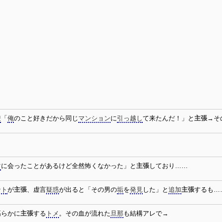
僚
「
俺
のこと好きだから同じ
マンション
に
引っ越し
て来たんだ！」と
主張
→そ
マ
に会ったことがあるけど全然怖くなかった」と
主張
しており……
ント
が
主張
、虚言
疑惑
が出ると「その男の
垢
を
発見
した」と
追加
主張
するも…
高らかに
主張
する
トメ
。その血が流れた
旦那
も結構アレで→