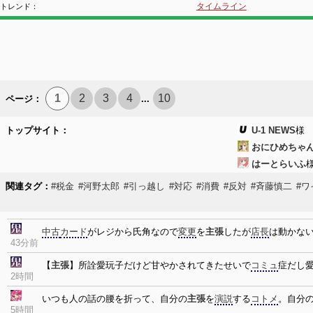
タイムライン
トレンド：
1
2
3
4
10
ページ：
...
トップサイト：
U-1 NEWS
様
おにひめちゃ
はーとらいふ
関連タグ：
#税金
#河野太郎
#引っ越し
#対応
#消費
#反対
#斉藤慎二
#ワ
中古
カード
がレジから氏角なので
変更
を
主張
したが
店長
は動かな
43分前
【
主張
】所詮愛玩子だけど甘やかされてきたせいで
コミュ
症だし
2時間
いつも人の話の腰を折って、自分の
主張
を
演説
する
コトメ
。自分
5時間