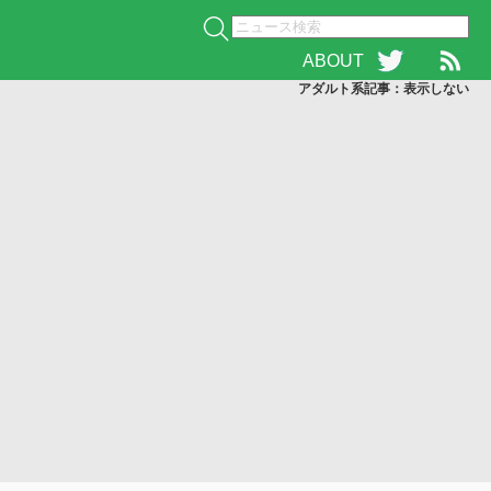
ABOUT
アダルト系記事：表示
しない