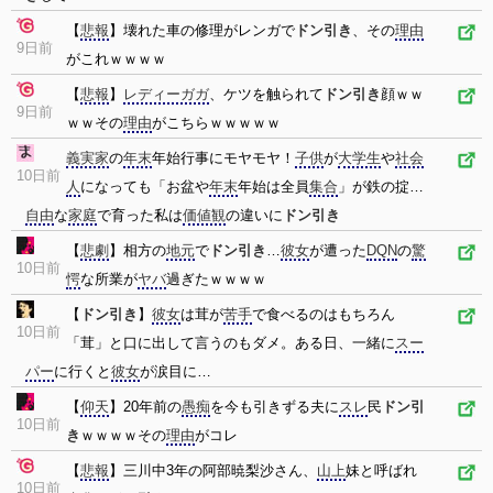
【
悲報
】壊れた車の修理がレンガで
ドン引き
、その
理由
9日前
がこれｗｗｗｗ
【
悲報
】
レディーガガ
、ケツを触られて
ドン引き
顔ｗｗ
9日前
ｗｗその
理由
がこちらｗｗｗｗｗ
義実家
の
年末
年始行事にモヤモヤ！
子供
が
大学生
や
社会
10日前
人
になっても「お盆や
年末
年始は全員
集合
」が鉄の掟…
自由
な
家庭
で育った私は
価値観
の違いに
ドン引き
【
悲劇
】相方の
地元
で
ドン引き
…
彼女
が遭った
DQN
の
驚
10日前
愕
な所業が
ヤバ
過ぎたｗｗｗｗ
【
ドン引き
】
彼女
は茸が
苦手
で食べるのはもちろん
10日前
「茸」と口に出して言うのもダメ。ある日、一緒に
スー
パー
に行くと
彼女
が涙目に…
【
仰天
】20年前の
愚痴
を今も引きずる夫に
スレ
民
ドン引
10日前
き
ｗｗｗｗその
理由
がコレ
【
悲報
】三川中3年の阿部暁梨沙さん、
山上
妹と呼ばれ
10日前