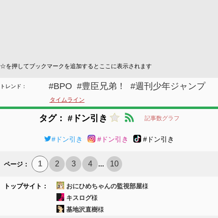
☆を押してブックマークを追加するとここに表示されます
#BPO
#豊臣兄弟！
#週刊少年ジャンプ
トレンド：
タイムライン
タグ： #ドン引き
記事数グラフ
#ドン引き
#ドン引き
#ドン引き
1
2
3
4
10
ページ：
...
トップサイト：
おにひめちゃんの監視部屋
様
キスログ
様
基地沢直樹
様