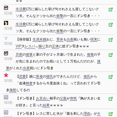
ｗｗ
生活費
1万に減らした挙げ句それさえも渡してこないク
2日前
ソ夫。そんなクソから出た
衝撃
の一言に
ドン引き
・・・
生活費
1万に減らした挙げ句それさえも渡してこないク
3日前
ソ夫。そんなクソから出た
衝撃
の一言に
ドン引き
・・・
【保存版】
生涯
未婚
おじ、
育休
も
出産
祝いも無い
現実
に
3日前
VIP
大
レスバ
→
煽り
主の
正体
に総
ドン引き
ｗｗｗ
旦那
の
後輩
と家の子が２ヶ月違いで生まれた。
後輩
の子
3日前
が先に生まれたのでお祝いとして１万包んだのだが、
後
輩
がくれた
出産
祝いに
ドン引き
【
恋愛
】娘に
医者
の
彼氏
ができたんだけど、
彼氏
から
3日前
「血液
検査
するから今度血抜くね」って言われて
ドン引
き
激怒
してるの
【
ドン引き
】
お見合い
相手の
父親
が
突然
『胸が大きい女
3日前
が好き』と言った
結果
ｗｗｗｗ
【
ドン引き
】レスに苦しむ夫が『腹を刺した
理由
』が
キ