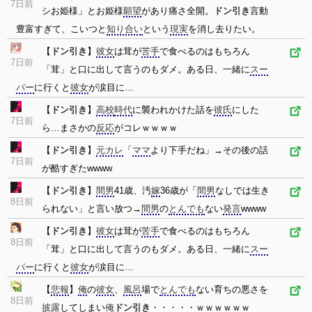
7日前
シお姫様」とお姫様
願望
があり痛さ全開。
ドン引き
言動
豊富すぎて、こいつと
知り合い
という
現実
を消し去りたい。
【
ドン引き
】
彼女
は茸が
苦手
で食べるのはもちろん
7日前
「茸」と口に出して言うのもダメ。ある日、一緒に
スー
パー
に行くと
彼女
が涙目に…
【
ドン引き
】
高校
時代
に襲われかけた話を
彼氏
にした
7日前
ら…まさかの
反応
がコレｗｗｗｗ
【
ドン引き
】
元カレ
「
ママ
より下手だね」→その後の話
7日前
が酷すぎたwwww
【
ドン引き
】
間男
41歳、汚
嫁
36歳が「
間男
なしでは生き
8日前
られない」と言い放つ→
間男
の
とんでも
ない
発言
wwww
【
ドン引き
】
彼女
は茸が
苦手
で食べるのはもちろん
8日前
「茸」と口に出して言うのもダメ。ある日、一緒に
スー
パー
に行くと
彼女
が涙目に…
【
悲報
】
俺
の
彼女
、
風呂
場で
とんでも
ない育ちの悪さを
8日前
披露
してしまい
俺
ドン引き
・・・・・ｗｗｗｗｗｗ