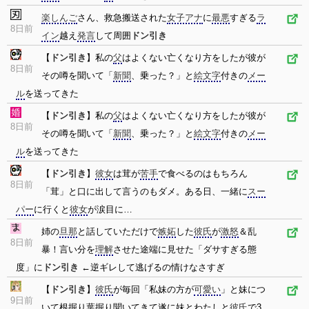
楽しんご
さん、救急搬送された
女子アナ
に
最悪
すぎる
ラ
8日前
イン
越え
発言
して周囲
ドン引き
【
ドン引き
】私の
父
はよくない亡くなり方をしたが彼が
8日前
その噂を聞いて「
新聞
、乗った？」と
絵文字
付きの
メー
ル
を送ってきた
【
ドン引き
】私の
父
はよくない亡くなり方をしたが彼が
8日前
その噂を聞いて「
新聞
、乗った？」と
絵文字
付きの
メー
ル
を送ってきた
【
ドン引き
】
彼女
は茸が
苦手
で食べるのはもちろん
8日前
「茸」と口に出して言うのもダメ。ある日、一緒に
スー
パー
に行くと
彼女
が涙目に…
姉の
旦那
と話していただけで
嫉妬
した
彼氏
が
激怒
＆乱
8日前
暴！言い分を
理解
させた途端に見せた「ダサすぎる態
度」に
ドン引き
←逆ギレして逃げるの情けなさすぎ
【
ドン引き
】
彼氏
が毎回「私妹の方が
可愛い
」と妹につ
9日前
いて根掘り葉掘り聞いてきて遂に妹とわたしと
彼氏
で3