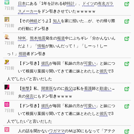
日本
にある「1年を計れる砂
時計
」、
ドイツ
の
有名
ガラ
7日前
ス
メーカー
を
ドン引き
させていたｗｗｗｗｗ
【その
神経
どうよ】
知人
を家に招いた…が、その帰り際
7日前
の行動に
ドン引き
NHK
、
熊本
地震
発生の
報道
中にぶちギレ「分かんないん
7日前
だよ！」「
情報
が無いんだって！」「しーっ！しー
っ！」
視聴
者
ドン引き
【
ドン引き
】
彼氏
が毎回「私妹の方が
可愛い
」と妹につ
7日前
いて根掘り葉掘り聞いてきて遂に妹とわたしと
彼氏
で3
人で”したい”と言いだした
【
衝撃
】私、
開業医
なのに
義父
は私を
看護
師と
勘違い
→
7日前
夫の
発言
にも
ドン引き
ｗｗｗｗ
【
ドン引き
】
彼氏
が毎回「私妹の方が
可愛い
」と妹につ
7日前
いて根掘り葉掘り聞いてきて遂に妹とわたしと
彼氏
で3
人で”したい”と言いだした
人の話を聞かない
ワガママ
のＭは30にもなって「アテク