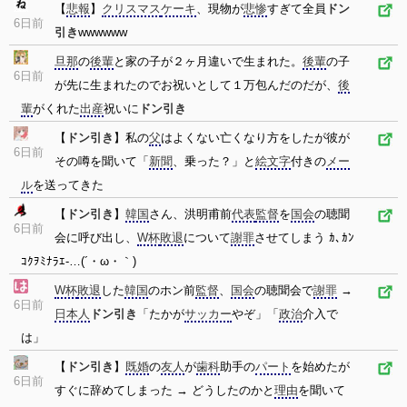
【
悲報
】
クリスマス
ケーキ
、現物が
悲惨
すぎて全員
ドン
6日前
引き
wwwwww
旦那
の
後輩
と家の子が２ヶ月違いで生まれた。
後輩
の子
6日前
が先に生まれたのでお祝いとして１万包んだのだが、
後
輩
がくれた
出産
祝いに
ドン引き
【
ドン引き
】私の
父
はよくない亡くなり方をしたが彼が
6日前
その噂を聞いて「
新聞
、乗った？」と
絵文字
付きの
メー
ル
を送ってきた
【
ドン引き
】
韓国
さん、洪明甫前
代表
監督
を
国会
の聴聞
6日前
会に呼び出し、
W杯
敗退
について
謝罪
させてしまう ｶ､ｶﾝ
ｺｸｦﾐﾅﾗｴ-…(´・ω・｀)
W杯
敗退
した
韓国
のホン前
監督
、
国会
の聴聞会で
謝罪
→
6日前
日本人
ドン引き
「たかが
サッカー
やぞ」「
政治
介入で
は」
【
ドン引き
】
既婚
の
友人
が
歯科
助手の
パート
を始めたが
6日前
すぐに辞めてしまった → どうしたのかと
理由
を聞いて