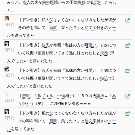
みると、
友人
の夫が
歯科医
院からの予防
接種
に猛
反対
したらし
く…
【
ドン引き
】私の
父
はよくない亡くなり方をしたが彼が
6日前
その噂を聞いて「
新聞
、乗った？」と
絵文字
付きの
メー
ル
を送ってきた
【
ドン引き
】
彼氏
が毎回「私妹の方が
可愛い
」と妹につ
6日前
いて根掘り葉掘り聞いてきて遂に妹とわたしと
彼氏
で3
人で”したい”と言いだした
【
ドン引き
】
彼氏
が毎回「私妹の方が
可愛い
」と妹につ
6日前
いて根掘り葉掘り聞いてきて遂に妹とわたしと
彼氏
で3
人で”したい”と言いだした
【
悲報
】
白銀ノエル
、
中傷
相手に１５０万円
請求
→「
あ
7日前
りがとう
（笑）」に
VIP
民
ドン引き
ｗｗｗ
【
ドン引き
】私の
父
はよくない亡くなり方をしたが彼が
7日前
その噂を聞いて「
新聞
、乗った？」と
絵文字
付きの
メー
ル
を送ってきた