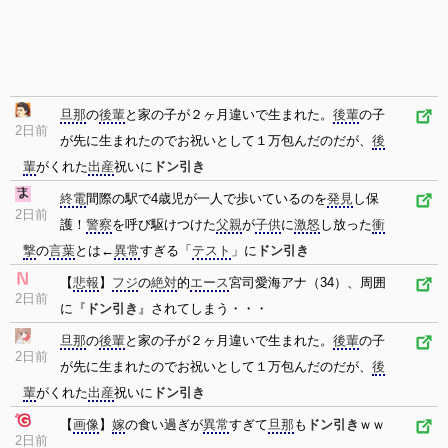
旦那
の
後輩
と家の子が２ヶ月違いで生まれた。
後輩
の子
2日前
が先に生まれたのでお祝いとして１万包んだのだが、
後
輩
がくれた
出産
祝いに
ドン引き
終電
間際の駅で4歳児が一人で歩いているのを
発見
し保
2日前
護！
警察
を呼び駆けつけた
父親
が
子供
に
激怒
し放った
衝
撃
の
言葉
とは←
異常
すぎる「
テスト
」に
ドン引き
【
悲報
】
フジ
の
絶対
的
エース
宮司愛海アナ（34）、周囲
2日前
に『
ドン引き
』されてしまう・・・
旦那
の
後輩
と家の子が２ヶ月違いで生まれた。
後輩
の子
2日前
が先に生まれたのでお祝いとして１万包んだのだが、
後
輩
がくれた
出産
祝いに
ドン引き
【
画像
】
嫁
の食い過ぎが
異常
すぎて
旦那
も
ドン引き
ｗｗ
2日前