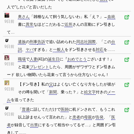
人で”したい”と言いだした
奥さん
「雑種なんて飼う気しないわ」私「え？」→
血統
9日前
書に
異常
なほどこだわるご
近所
さんの言動に
ドン引き
し
て…
遺族
の
刑事
告訴
で追い詰められた
同志社
国際
、「この
台
9日前
詞
、
ヤバ
すぎる」と
一般人
を
ドン引き
させる
対応
を……
職場
で
人妻
(41)の
誕生日
に『
おめでとう
ございます！』
9日前
と花束
プレゼント
したら、周囲がザワザワと
ドン引き
ム
ード 欲しい物聞いたら花束って言うから仕方ないじゃん！
【
ドン引き
】私の
父
はよくない亡くなり方をしたが彼が
9日前
その噂を聞いて「
新聞
、乗った？」と
絵文字
付きの
メー
ル
を送ってきた
「
普通
に話してただけで
医師
に机ドンされて、もうこれ
9日前
以上診ませんって言われた」と
患者
の
母親
が
告発
、「
医
者
が録音して
出禁
にするって相当やってるぞ…」と周囲
ドン引
き
して……