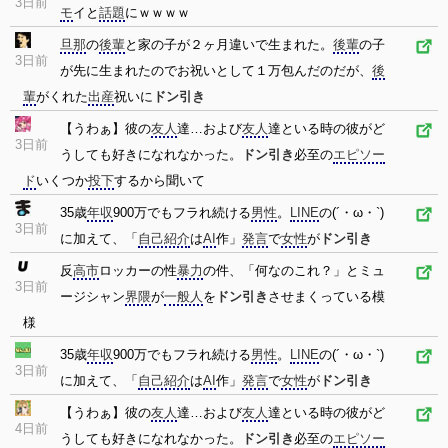
3日前
モ
イと
話題
にｗｗｗｗ
旦那
の
後輩
と家の子が２ヶ月違いで生まれた。
後輩
の子
3日前
が先に生まれたのでお祝いとして１万包んだのだが、
後
輩
がくれた
出産
祝いに
ドン引き
【うわぁ】彼の
友人
達…および
友人
達といる時の彼がど
3日前
うしても好きになれなかった。
ドン引き
必至の
エピソー
ド
いくつか
投下
するから聞いて
35歳
年収
900万でもフラれ続ける
男性
。
LINE
の(´・ω・`)
3日前
に加えて、「
自己紹介
は
AI
作」
発言
で
女性
が
ドン引き
反
高市
ロッカーの性
暴力
の件、「何なのこれ？」とミュ
3日前
ージシャン
界隈
が
一般人
を
ドン引き
させまくっている模
様
35歳
年収
900万でもフラれ続ける
男性
。
LINE
の(´・ω・`)
3日前
に加えて、「
自己紹介
は
AI
作」
発言
で
女性
が
ドン引き
【うわぁ】彼の
友人
達…および
友人
達といる時の彼がど
4日前
うしても好きになれなかった。
ドン引き
必至の
エピソー