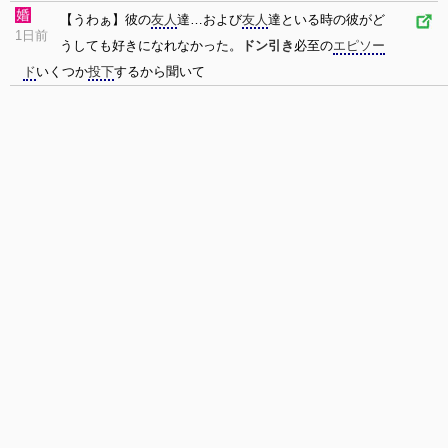
【うわぁ】彼の
友人
達…および
友人
達といる時の彼がど
1日前
うしても好きになれなかった。
ドン引き
必至の
エピソー
ド
いくつか
投下
するから聞いて