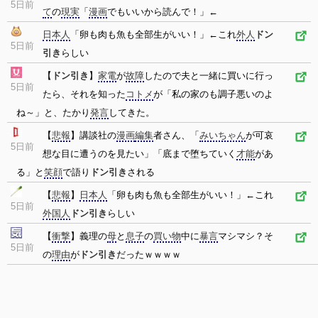
5日前
て
の
現実
「
漫画
でもいいから読んで！」←
日本人
「卵も肉も魚も全部生がいい！」←これ
外人
ドン
5日前
引き
らしい
【
ドン引き
】
家電
が
故障
したので夫と一緒に買いに行っ
5日前
たら、それを知った
コトメ
が「私の家のも調子悪いのよ
ね～」と、たかり
発言
してきた。
【
悲報
】講談社の
漫画
編集
者さん、「
みいちゃん
が可哀
5日前
想な目に遭うのを見たい」「底まで堕ちていく
才能
があ
る」と
笑顔
で語り
ドン引き
される
【
悲報
】
日本人
「卵も肉も魚も全部生がいい！」←これ
5日前
外国人
ドン引き
らしい
【
衝撃
】義理の
母
と
息子
の
買い物
中に
暴言
マシマシ？そ
5日前
の
理由
が
ドン引き
だったｗｗｗｗ