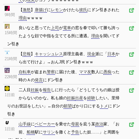
【
激怒
】
唐揚げ
に
レモン
かけたら
彼氏
に
ドン引き
された
9時間
理由
ｗｗｗｗ
良いなと思ってた
上司
が
電車
の窓を拳で叩いて勝ち誇っ
15時間
たような顔で中指を立ててる所に遭遇。
理由
を聞いて
ド
ン引き
【
悲報
】
キャッシュレス
原理主義者、
現金
派に「
日本
か
21時間
ら出て行けよ」→おんJ民
ドン引き
ｗｗｗ
自転車
が盗まれ
警察
に届けた後、
ママ友
数人に
愚痴
った
22時間
時のＡの
発言
に
ドン引き
二人目
妊娠
を
報告
しに行ったら「どうしてうちの娘は授
1日前
からないのかな。私も娘の
妊娠
出産
を
経験
したい。里帰
りのお世話をしたい」←自分の
願望
ばかり口にする
トメ
に
ドン
引き
山手線
に
ベビーカー
を乗せた
母親
を庇う某
政治
家、「お
1日前
前、
船橋
駅に
サリン
を撒くと
予告
した奴……」と周囲を