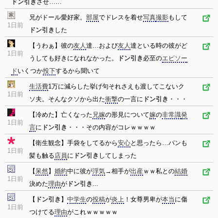
ドン引き
させ……
兄がドール愛好家。
部屋
でドレスを着せ
写真
撮影
もして
1日前
ドン引き
した
【うわぁ】彼の
友人
達…および
友人
達といる時の彼がど
1日前
うしても好きになれなかった。
ドン引き
必至の
エピソー
ド
いくつか
投下
するから聞いて
生活費
1万に減らした挙げ句それさえも渡してこないク
1日前
ソ夫。そんなクソから出た
衝撃
の一言に
ドン引き
・・・
【冷めた】亡くなった
兄嫁
の形見について
嫁
の
非常識
発
1日前
言
に
ドン引き
・・・その内容がコレｗｗｗｗ
【衛生観念】手袋をしてるから
安心
と思ったら…パンも
1日前
髪も触る
店員
に
ドン引き
してしまった
【
呆然
】
婚約
中に彼が
浮気
→相手が
出産
ｗｗ私との
結婚
1日前
決めた
理由
が
ドン引き
...
【
ドン引き
】
中学生
の
投稿
が
炎上
！女尊男卑が
本当
に傷
1日前
つけてる
理由
がこれｗｗｗｗｗ