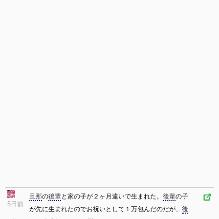
旦那
の
後輩
と家の子が２ヶ月違いで生まれた。
後輩
の子
5日前
が先に生まれたのでお祝いとして１万包んだのだが、
後