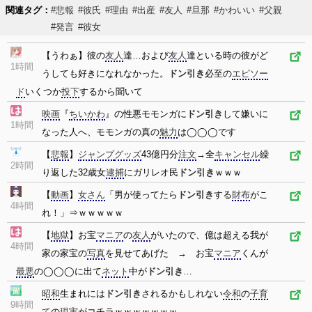
関連タグ：
#悲報
#彼氏
#理由
#出産
#友人
#旦那
#かわいい
#父親
#発言
#彼女
【うわぁ】彼の
友人
達…および
友人
達といる時の彼がど
1時間
うしても好きになれなかった。
ドン引き
必至の
エピソー
ド
いくつか
投下
するから聞いて
映画
『
ちいかわ
』の性悪モモンガに
ドン引き
して嫌いに
1時間
なった人へ、モモンガの真の
魅力
は◯◯◯です
【
悲報
】
ジャンプ
グッズ
43億円分
注文
→全
キャンセル
繰
2時間
り返した32歳女
逮捕
にガリレオ民
ドン引き
ｗｗｗ
【
動画
】
女さん
「男が使ってたら
ドン引き
する
財布
がこ
4時間
れ！」⇒ｗｗｗｗｗ
【
地獄
】お宝
マニア
の
友人
がいたので、億は超える我が
4時間
家の家宝の
写真
を見せてあげた → お宝
マニア
くんが
最悪
の◯◯◯に出て
ネット
中が
ドン引き
…
昭和
生まれには
ドン引き
されるかもしれない
令和
の
子育
9時間
て
の
現実
がコチラｗｗｗｗｗｗｗ