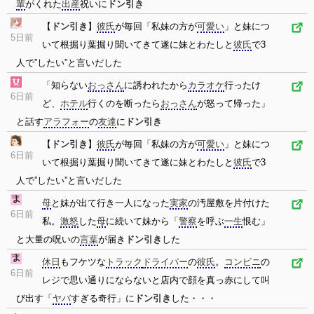
輩
がくれた
出産
祝いに
ドン引き
【
ドン引き
】
彼氏
が毎回「私妹の方が
可愛い
」と妹につ
5日前
いて根掘り葉掘り聞いてきて遂に妹とわたしと
彼氏
で3
人で”したい”と言いだした
「知らない
おっさん
に誘われたから
カラオケ
行ったけ
6日前
ど、
ホテル
行くのを断ったら
おっさん
が怒って帰った」
と話す
アラフォー
の
友達
に
ドン引き
【
ドン引き
】
彼氏
が毎回「私妹の方が
可愛い
」と妹につ
6日前
いて根掘り葉掘り聞いてきて遂に妹とわたしと
彼氏
で3
人で”したい”と言いだした
母
と妹が出て行き一人になった
実家
の汚屋敷を片付けた
6日前
私。
激怒
した
母
に続いて妹から「
警察
を呼ぶ
一生
恨む」
と大量の呪いの
言葉
が届き
ドン引き
した
休日
もフケツな
トラック
ドライバー
の
彼氏
。
コンビニ
の
6日前
レジで思い通りにならないと店内で顔を真っ赤にして叫
び出す「
ヤバ
すぎる奇行」に
ドン引き
した・・・