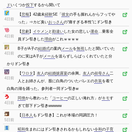
ド
いくつか
投下
するから聞いて
【
悲報
】42歳未
経験
SE「
彼女
の手も握れんからフってや
4日前
った」⇒カビ臭い
おっさん
の“痛すぎる本性”に
ドン引き
【
悲劇
】
イケメン
と
勘違い
した女の悲しい
運命
…乗客全
4日前
員
ドン引き
した
理由
がこれｗｗｗｗ
B子がA子の
結婚式
の案内
メール
を
無視
したと聞いていた
4日前
のに実はA子が
メール
を送らずしらばっくれていたと分
かり
ドン引き
【
ワロタ
】
友人
の
結婚
披露宴
の余興。
友人
の
叔母さん
二
4日前
人とお姉さんが、股に白鳥のついたバレエの
衣装
を着て
白鳥の湖を踊った。参列者一同
ドン引き
w
同僚
から教わった「
コーヒー
の正しい淹れ方」が
キモ
す
4日前
ぎて部下
ドン引き
wwwww
【
日本人
も
ドン引き
】これが本場の同調圧力！
5日前
昭和
生まれには
ドン引き
されるかもしれない
令和
の
子育