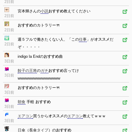
2日前
宮本輝さんの
小説
おすすめ
教えてください
2日前
おすすめ
のカトラリー🍴
2日前
週５フルで働きたくない人、「この
仕事
」が
オススメ
だ
2日前
ぞ・・・・・
indigo la Endの
おすすめ
曲
3日前
餃子の王将
の
ガチ
おすすめ
言ってけ
3日前
wwwwwwwwwwwwwwww
おすすめ
のカトラリー🍴
3日前
朝食
手軽
おすすめ
3日前
エアコン
買うから
オススメ
の
エアコン
教えてｗｗｗ
3日前
日傘
（長
傘
タイプ
）の
おすすめ