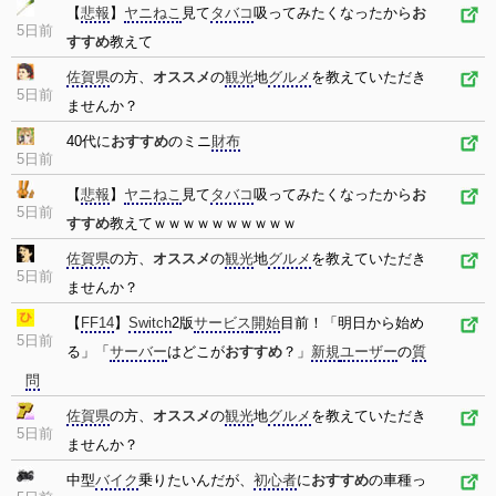
【
悲報
】
ヤニねこ
見て
タバコ
吸ってみたくなったから
お
5日前
すすめ
教えて
佐賀県
の方、
オススメ
の
観光
地
グルメ
を教えていただき
5日前
ませんか？
40代に
おすすめ
のミニ
財布
5日前
【
悲報
】
ヤニねこ
見て
タバコ
吸ってみたくなったから
お
5日前
すすめ
教えてｗｗｗｗｗｗｗｗｗｗ
佐賀県
の方、
オススメ
の
観光
地
グルメ
を教えていただき
5日前
ませんか？
【
FF14
】
Switch
2版
サービス
開始
目前！「明日から始め
5日前
る」「
サーバー
はどこが
おすすめ
？」
新規
ユーザー
の
質
問
佐賀県
の方、
オススメ
の
観光
地
グルメ
を教えていただき
5日前
ませんか？
中型
バイク
乗りたいんだが、
初心者
に
おすすめ
の車種っ