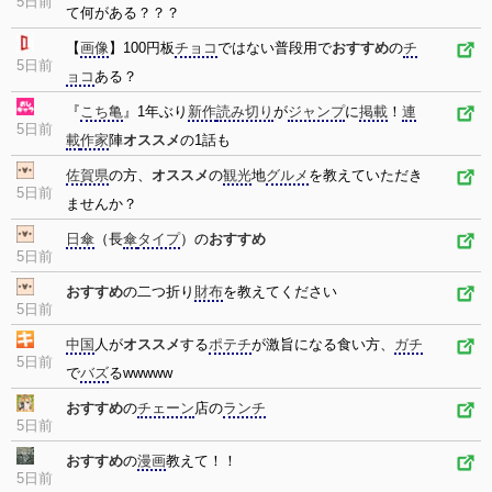
5日前
て何がある？？？
【
画像
】100円板
チョコ
ではない普段用で
おすすめ
の
チ
5日前
ョコ
ある？
『
こち亀
』1年ぶり
新作
読み切り
が
ジャンプ
に
掲載
！
連
5日前
載
作家
陣
オススメ
の1話も
佐賀県
の方、
オススメ
の
観光
地
グルメ
を教えていただき
5日前
ませんか？
日傘
（長
傘
タイプ
）の
おすすめ
5日前
おすすめ
の二つ折り
財布
を教えてください
5日前
中国
人が
オススメ
する
ポテチ
が激旨になる食い方、
ガチ
5日前
で
バズ
るwwwww
おすすめ
の
チェーン
店の
ランチ
5日前
おすすめ
の
漫画
教えて！！
5日前