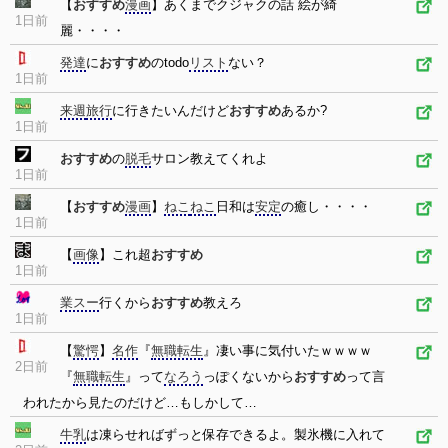
【
おすすめ
漫画
】あくまでクジャクの話 絵が綺
1日前
麗・・・・
発達
に
おすすめ
のtodo
リスト
ない？
1日前
来週
旅行
に行きたいんだけど
おすすめ
あるか?
1日前
おすすめ
の
脱毛
サロン教えてくれよ
1日前
【
おすすめ
漫画
】
ねこ
ねこ
日和は
安定
の癒し・・・・
1日前
【
画像
】これ超
おすすめ
1日前
業スー
行くから
おすすめ
教えろ
1日前
【
驚愕
】
名作
『
無職転生
』凄い事に気付いたｗｗｗｗ
2日前
『
無職転生
』って
なろう
っぽくないから
おすすめ
って言
われたから見たのだけど…もしかして…
牛乳
は凍らせればずっと保存できるよ。製氷機に入れて