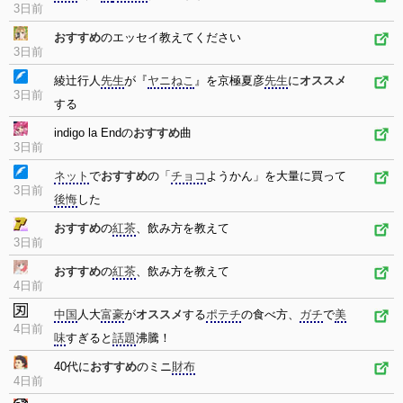
3日前
おすすめ
のエッセイ教えてください
3日前
綾辻行人
先生
が『
ヤニねこ
』を京極夏彦
先生
に
オススメ
3日前
する
indigo la Endの
おすすめ
曲
3日前
ネット
で
おすすめ
の「
チョコ
ようかん」を大量に買って
3日前
後悔
した
おすすめ
の
紅茶
、飲み方を教えて
3日前
おすすめ
の
紅茶
、飲み方を教えて
4日前
中国
人大
富豪
が
オススメ
する
ポテチ
の食べ方、
ガチ
で
美
4日前
味
すぎると
話題
沸騰！
40代に
おすすめ
のミニ
財布
4日前