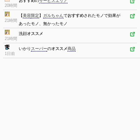
おすすめ
の
サービスエリア
20時間
【
美容
限定
】
ガルちゃん
で
おすすめ
されたモノで効果が
21時間
あったモノ、無かったモノ
洗顔
オススメ
21時間
いかり
スーパー
の
オススメ
商品
1日前