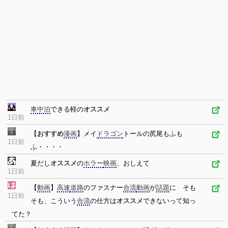
車中泊
できる軽の
オススメ
1日前
【
おすすめ
漫画
】メイ
ドラゴン
トールの尻尾もふも
1日前
ふ・・・・
夏だし
オススメ
の
ホラー
映画
、おしえて
1日前
【
動画
】
高速
道路
のファスナー
合流
動画
が
話題
に そも
1日前
そも、こういう
合流
の仕方は
オススメ
できないって知っ
てた？