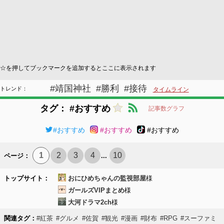
☆を押してブックマークを追加するとここに表示されます
#靖国神社
#勝利
#接待
トレンド：
タイムライン
タグ： #おすすめ
記事数グラフ
#おすすめ
#おすすめ
#おすすめ
1
2
3
4
10
ページ：
...
トップサイト：
おにひめちゃんの監視部屋
様
ガールズVIPまとめ
様
大河ドラマ2ch
様
関連タグ：
#紅茶
#グルメ
#佐賀
#観光
#漫画
#財布
#RPG
#スーファミ