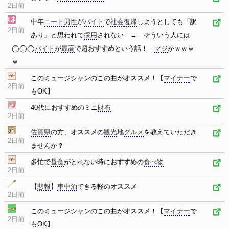
2日前
中年
ニート
男性
が
バイト
で
社会
復帰
しようとしても「訳
2日前
あり」と思われて
採用
されない → そういう人には
◯◯◯
バイト
が
最高
で超
おすすめ
という話！
マジ
かｗｗｗ
ｗ
このミュージシャンのこの曲が
オススメ
！【
マイナー
で
2日前
もOK】
40代に
おすすめ
のミニ
財布
2日前
佐賀県
の方、
オススメ
の
観光
地
グルメ
を教えていただき
2日前
ませんか？
多忙で
昼食
がとれない時に
おすすめ
の
食べ物
2日前
【
悲報
】
車中泊
できる軽の
オススメ
2日前
このミュージシャンのこの曲が
オススメ
！【
マイナー
で
2日前
もOK】