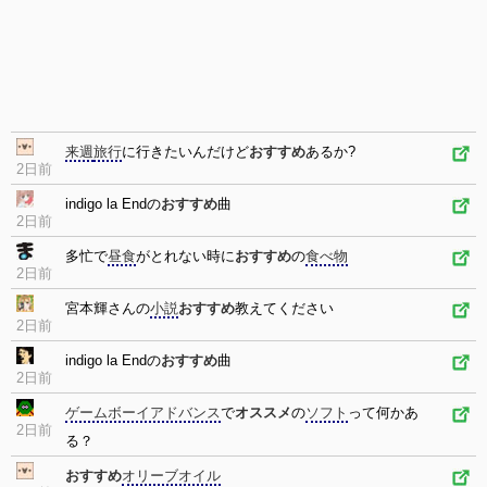
来週
旅行
に行きたいんだけど
おすすめ
あるか?
2日前
indigo la Endの
おすすめ
曲
2日前
多忙で
昼食
がとれない時に
おすすめ
の
食べ物
2日前
宮本輝さんの
小説
おすすめ
教えてください
2日前
indigo la Endの
おすすめ
曲
2日前
ゲームボーイアドバンス
で
オススメ
の
ソフト
って何かあ
2日前
る？
おすすめ
オリーブオイル