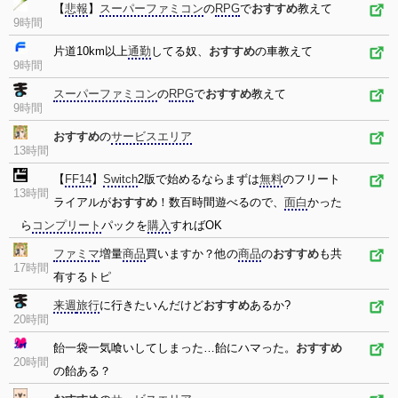
【
悲報
】
スーパーファミコン
の
RPG
で
おすすめ
教えて
9時間
片道10km以上
通勤
してる奴、
おすすめ
の車教えて
9時間
スーパーファミコン
の
RPG
で
おすすめ
教えて
9時間
おすすめ
の
サービスエリア
13時間
【
FF14
】
Switch
2版で始めるならまずは
無料
のフリート
13時間
ライアルが
おすすめ
！数百時間遊べるので、
面白
かった
ら
コンプリート
パックを
購入
すればOK
ファミマ
増量
商品
買いますか？他の
商品
の
おすすめ
も共
17時間
有するトピ
来週
旅行
に行きたいんだけど
おすすめ
あるか?
20時間
飴一袋一気喰いしてしまった…飴にハマった。
おすすめ
20時間
の飴ある？