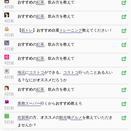
おすすめ
の
紅茶
、飲み方を教えて
4日前
おすすめ
の
紅茶
、飲み方を教えて
4日前
【
筋トレ
】
おすすめ
自重
トレーニング
教えてください！
4日前
おすすめ
の
紅茶
、飲み方を教えて
4日前
おすすめ
の
紅茶
、飲み方を教えて
4日前
地元
に
コストコ
ができる。
コストコ
行ったことある人い
4日前
る？なにが
オススメ
だろうか
おすすめ
の
紅茶
、飲み方を教えて
4日前
業務スーパー
行くから
おすすめ
教えろ
5日前
佐賀県
の方、
オススメ
の
観光
地
グルメ
を教えていただき
5日前
ませんか？