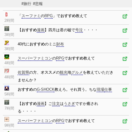
#旅行
#悲報
「
スーファミ
の
RPG
」で
おすすめ
教えて
2時間
【
おすすめ
漫画
】四月は君の嘘で
号泣
・・・・
3時間
40代に
おすすめ
のミニ
財布
3時間
スーパーファミコン
の
RPG
で
おすすめ
教えて
4時間
佐賀県
の方、
オススメ
の
観光
地
グルメ
を教えていただき
4時間
ませんか？
おすすめ
の
G-SHOCK
教えろ。それ買う。ちな
現場
仕事
5時間
【
おすすめ
漫画
】ご
注文
は
うさぎ
ですか癒され
7時間
る・・・・
スーパーファミコン
の
RPG
で
おすすめ
教えて
9時間