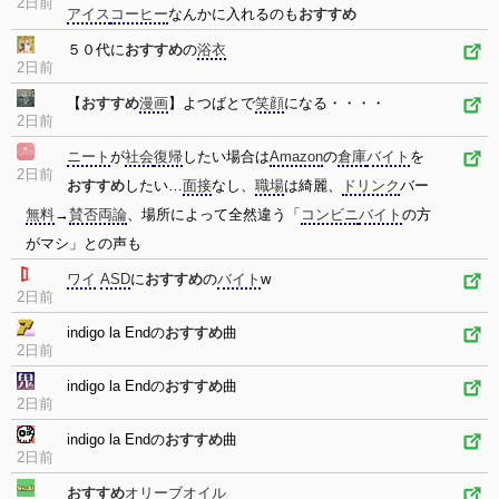
2日前
アイス
コーヒー
なんかに入れるのも
おすすめ
５０代に
おすすめ
の
浴衣
2日前
【
おすすめ
漫画
】よつばとで
笑顔
になる・・・・
2日前
ニート
が
社会
復帰
したい場合は
Amazon
の
倉庫
バイト
を
2日前
おすすめ
したい…
面接
なし、
職場
は綺麗、
ドリンク
バー
無料
→
賛否両論
、場所によって全然違う「
コンビニ
バイト
の方
がマシ」との声も
ワイ
ASD
に
おすすめ
の
バイト
w
2日前
indigo la Endの
おすすめ
曲
2日前
indigo la Endの
おすすめ
曲
2日前
indigo la Endの
おすすめ
曲
2日前
おすすめ
オリーブオイル