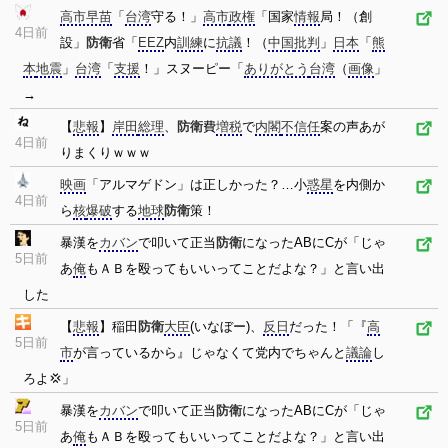
高市早苗
「
台湾
守る！」
高市
政権
「国家
情報
局！（創
4日前
設」
防衛
省「
EEZ
内
訓練
に
抗議
！（
中国
批判
」
日本
「
熊
本
地震
」
台湾
「
支援
！」スヌーピー「
ありがとう
台湾
（
画像
」
→
【
悲報
】
岸田
総理
、
防衛
費
増税
で
内閣
不信任
案の声あが
4日前
りまくりｗｗｗ
映画
「アルマゲドン」は正しかった？…小
惑星
を内側か
4日前
ら
核
爆破
する
地球
防衛
策！
暴漢を
カバン
で叩いて正当
防衛
になったABにCが「じゃ
5日前
あ
俺
もＡＢを殴ってもいいってことだよな？」と言い出
した
【
悲報
】稲田
防衛
大臣
(いなぼー)、
反日
だった！「『
高
5日前
市
が言っているから』じゃなくて党内でちゃんと
議論
し
ろよ💢」
暴漢を
カバン
で叩いて正当
防衛
になったABにCが「じゃ
5日前
あ
俺
もＡＢを殴ってもいいってことだよな？」と言い出