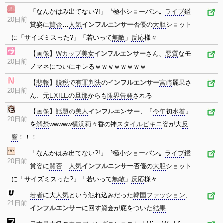
「なんかはみ出てない?!」〝極小ショーパン〟
ライブ
鑑
20日前
賞姿に
賛否
…
人気
インフルエンサー
否優の
大胆
ショット
に「サイズミスった?」「若いって
無敵
」
反応
様々
【
画像
】
Wカップ
美女
インフルエンサー
さん、
悪質
なモ
20日前
ノマネについにキレるｗｗｗｗｗｗｗｗ
【
悲報
】
脱税
で
有罪
判決
の
インフルエンサー
宮崎
麗果さ
20日前
ん、元
EXILE
の
旦那
からも
限界
告発
される
【
画像
】
話題
の
美人
インフルエンサー
、「
今年
初
水着
」
20日前
を
解禁
wwwww
横浜
莉々香の神
スタイル
ビキニ
姿が大
反
響
！！！
「なんかはみ出てない?!」〝極小ショーパン〟
ライブ
鑑
20日前
賞姿に
賛否
…
人気
インフルエンサー
否優の
大胆
ショット
に「サイズミスった?」「若いって
無敵
」
反応
様々
若者
に大
人気
という触れ込みだった
韓国
ファッション
、
21日前
インフルエンサー
に回す資金が底をついた
結果
……