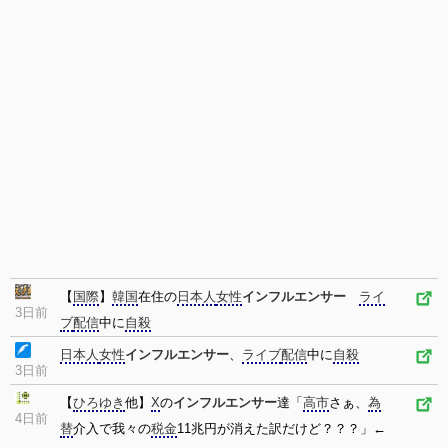
【
国際
】
韓国
在住の
日本人
女性
インフルエンサー
ライ
3日前
ブ
配信
中に
自殺
日本人
女性
インフルエンサー
、
ライブ
配信
中に
自殺
3日前
【
ひろゆき
他】
X
の
インフルエンサー
達「
高市
さぁ、
為
4日前
替
介入で我々の
税金
11兆円が消えた訳だけど？？？」←