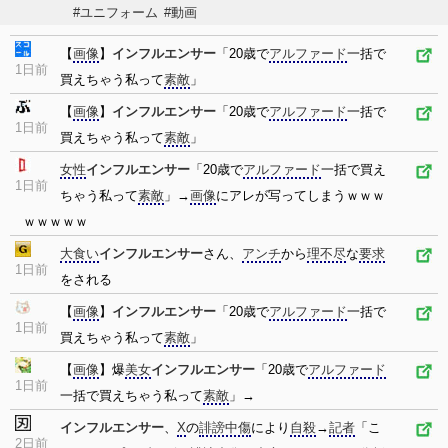
#ユニフォーム
#動画
【
画像
】
インフルエンサー
「20歳で
アルファード
一括で
1日前
買えちゃう私って
素敵
」
【
画像
】
インフルエンサー
「20歳で
アルファード
一括で
1日前
買えちゃう私って
素敵
」
女性
インフルエンサー
「20歳で
アルファード
一括で買え
1日前
ちゃう私って
素敵
」→
画像
にアレが写ってしまうｗｗｗ
ｗｗｗｗｗ
大食い
インフルエンサー
さん、
アンチ
から
理不尽
な
要求
1日前
をされる
【
画像
】
インフルエンサー
「20歳で
アルファード
一括で
1日前
買えちゃう私って
素敵
」
【
画像
】爆
美女
インフルエンサー
「20歳で
アルファード
1日前
一括で買えちゃう私って
素敵
」→
インフルエンサー
、
X
の
誹謗中傷
により
自殺
→
記者
「こ
2日前