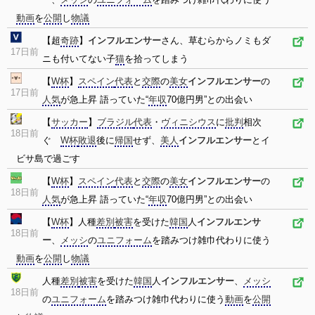
動画
を
公開
し
物議
【超
奇跡
】
インフルエンサー
さん、草むらからノミもダ
17日前
ニも付いてない子
猫
を拾ってしまう
【
W杯
】
スペイン
代表
と
交際
の
美女
インフルエンサー
の
17日前
人気
が急上昇 語っていた“
年収
70億円男”との出会い
【
サッカー
】
ブラジル
代表
・
ヴィニシウス
に
批判
相次
18日前
ぐ
W杯
敗退
後に
帰国
せず、
美人
インフルエンサー
とイ
ビサ島で過ごす
【
W杯
】
スペイン
代表
と
交際
の
美女
インフルエンサー
の
18日前
人気
が急上昇 語っていた“
年収
70億円男”との出会い
【
W杯
】人種
差別
被害
を受けた
韓国
人
インフルエンサ
18日前
ー
、
メッシ
の
ユニフォーム
を踏みつけ雑巾代わりに使う
動画
を
公開
し
物議
人種
差別
被害
を受けた
韓国
人
インフルエンサー
、
メッシ
18日前
の
ユニフォーム
を踏みつけ雑巾代わりに使う
動画
を
公開