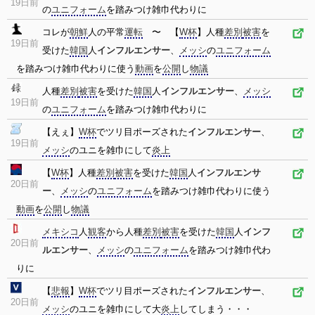
19日前
の
ユニフォーム
を踏みつけ雑巾代わりに
コレが
朝鮮
人の平常
運転
〜 【
W杯
】人種
差別
被害
を
19日前
受けた
韓国
人
インフルエンサー
、
メッシ
の
ユニフォーム
を踏みつけ雑巾代わりに使う
動画
を
公開
し
物議
人種
差別
被害
を受けた
韓国
人
インフルエンサー
、
メッシ
19日前
の
ユニフォーム
を踏みつけ雑巾代わりに
【えぇ】
W杯
でツリ目ポーズされた
インフルエンサー
、
19日前
メッシ
のユニを雑巾にして
炎上
【
W杯
】人種
差別
被害
を受けた
韓国
人
インフルエンサ
20日前
ー
、
メッシ
の
ユニフォーム
を踏みつけ雑巾代わりに使う
動画
を
公開
し
物議
メキシコ
人
観客
から人種
差別
被害
を受けた
韓国
人
インフ
20日前
ルエンサー
、
メッシ
の
ユニフォーム
を踏みつけ雑巾代わ
りに
【
悲報
】
W杯
でツリ目ポーズされた
インフルエンサー
、
20日前
メッシ
のユニを雑巾にして大
炎上
してしまう・・・