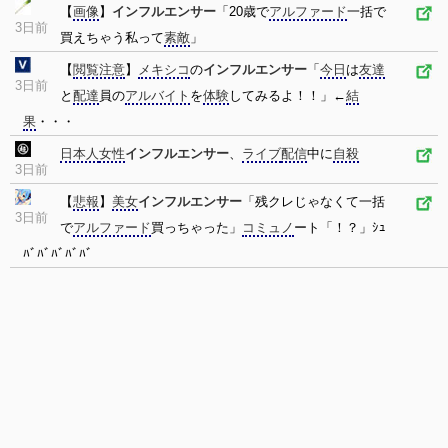
【
画像
】
インフルエンサー
「20歳で
アルファード
一括で
3日前
買えちゃう私って
素敵
」
【
閲覧注意
】
メキシコ
の
インフルエンサー
「
今日
は
友達
3日前
と
配達
員の
アルバイト
を
体験
してみるよ！！」←
結
果
・・・
日本人
女性
インフルエンサー
、
ライブ
配信
中に
自殺
3日前
【
悲報
】
美女
インフルエンサー
「残クレじゃなくて一括
3日前
で
アルファード
買っちゃった」
コミュノ
ート「！？」ｼｭ
ﾊﾞﾊﾞﾊﾞﾊﾞﾊﾞ