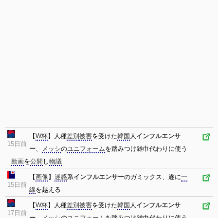
【
W杯
】人種
差別
被害
を受けた
韓国
人
インフルエンサ
15日前
ー
、
メッシ
の
ユニフォーム
を踏みつけ雑巾代わりに使う
動画
を
公開
し
物議
【
画像
】
迷惑
系
インフルエンサー
のガミックス、遂に
一
15日前
線
を越える
【
W杯
】人種
差別
被害
を受けた
韓国
人
インフルエンサ
17日前
ー
、
メッシ
の
ユニフォーム
を踏みつけ雑巾代わりに使う