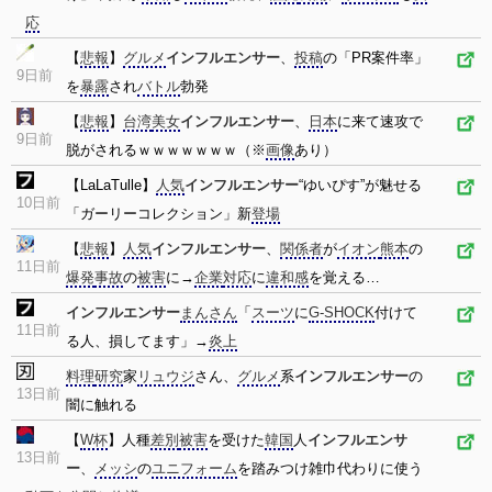
応
【
悲報
】
グルメ
インフルエンサー
、
投稿
の「PR案件率」
9日前
を
暴露
され
バトル
勃発
【
悲報
】
台湾
美女
インフルエンサー
、
日本
に来て速攻で
9日前
脱がされるｗｗｗｗｗｗｗ（※
画像
あり）
【LaLaTulle】
人気
インフルエンサー
“ゆいぴす”が魅せる
10日前
「ガーリーコレクション」新
登場
【
悲報
】
人気
インフルエンサー
、
関係者
が
イオン
熊本
の
11日前
爆発
事故
の
被害
に→
企業
対応
に
違和感
を覚える…
インフルエンサー
まんさん
「
スーツ
に
G-SHOCK
付けて
11日前
る人、損してます」→
炎上
料理
研究
家
リュウジ
さん、
グルメ
系
インフルエンサー
の
13日前
闇に触れる
【
W杯
】人種
差別
被害
を受けた
韓国
人
インフルエンサ
13日前
ー
、
メッシ
の
ユニフォーム
を踏みつけ雑巾代わりに使う