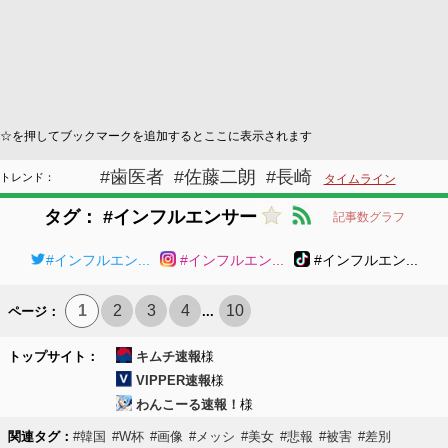
☆を押してブックマークを追加するとここに表示されます
#歯医者
#佐藤二朗
#長崎
トレンド：
タイムライン
タグ： #インフルエンサー
記事数グラフ
#インフルエン...
#インフルエン...
#インフルエン...
1
2
3
4
10
ページ：
...
トップサイト：
キムチ速報
様
VIPPER速報
様
わんこーる速報！
様
関連タグ：
#韓国
#W杯
#画像
#メッシ
#美女
#悲報
#被害
#差別