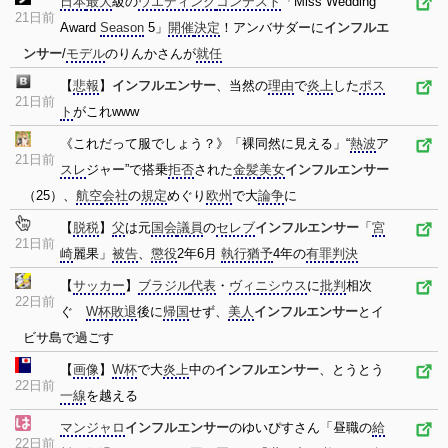
日本
最大
級の
ウエディング
コンテスト
「Miss Wedding
21日前
Award
Season
5」
開催
決定
！アンバサダーに
インフルエ
ンサー
/
モデル
のりんかさんが
就任
【
悲報
】
インフルエンサー
、当然の
理由
で
炎上
した
ポス
21日前
ト
がこれwww
《これだって服でしょう？》「裸同然に見える」“
熱波
ア
21日前
スレ
ジャー”で搭乗
拒否
された
金髪
美女
インフルエンサー
（25）、
航空
会社
の
規定
めぐり
欧州
で大
論争
に
【
脱税
】
父
は元
国会
議員
の
セレブ
インフルエンサー
「
宮
21日前
崎
麗果」
被告
、
懲役
2年6月
執行猶予
4年の
有罪
判決
【
サッカー
】
ブラジル
代表
・
ヴィニシウス
に
批判
相次
22日前
ぐ
W杯
敗退
後に
帰国
せず、
美人
インフルエンサー
とイ
ビサ島で過ごす
【
画像
】
W杯
で大
炎上
中の
インフルエンサー
、とうとう
22日前
一線
を越える
マンジャロ
インフルエンサー
のゆいぴすさん「昼職の
給
22日前