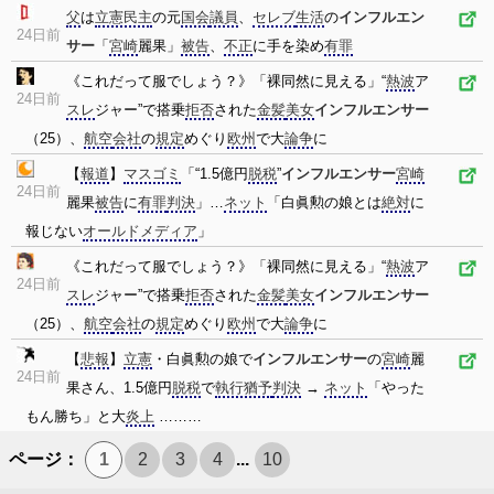
父
は
立憲民主
の元
国会
議員
、
セレブ
生活
の
インフルエン
24日前
サー
「
宮崎
麗果」
被告
、
不正
に手を染め
有罪
《これだって服でしょう？》「裸同然に見える」“
熱波
ア
24日前
スレ
ジャー”で搭乗
拒否
された
金髪
美女
インフルエンサー
（25）、
航空
会社
の
規定
めぐり
欧州
で大
論争
に
【
報道
】
マスゴミ
「“1.5億円
脱税
”
インフルエンサー
宮崎
24日前
麗果
被告
に
有罪
判決
」…
ネット
「白眞勲の娘とは
絶対
に
報じない
オールドメディア
」
《これだって服でしょう？》「裸同然に見える」“
熱波
ア
24日前
スレ
ジャー”で搭乗
拒否
された
金髪
美女
インフルエンサー
（25）、
航空
会社
の
規定
めぐり
欧州
で大
論争
に
【
悲報
】
立憲
・白眞勲の娘で
インフルエンサー
の
宮崎
麗
24日前
果さん、1.5億円
脱税
で
執行猶予
判決
→
ネット
「やった
もん勝ち」と大
炎上
………
ページ：
1
2
3
4
...
10