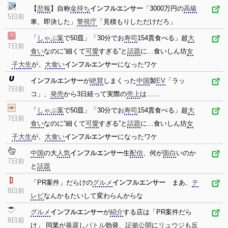
【
悲報
】自称
金持ち
インフルエンサー
「3000万円の
高級
5日前
車、即決した」
警視庁
「見積もりしただけだろ」
「
しゃぶ葉
で50皿」「30分でお
寿司
154貫食べる」超
大
7日前
食い
なのに“細くて
可愛
すぎる”と
話題
に…食いしん坊
女
子大生
が、
大食い
インフルエンサー
になったワケ
インフルエンサー
が
絶賛
しまくった
中国
製
EV
「ラッ
7日前
コ」、
発売
から3日経って実際の
売上
は……
「
しゃぶ葉
で50皿」「30分でお
寿司
154貫食べる」超
大
7日前
食い
なのに“細くて
可愛
すぎる”と
話題
に…食いしん坊
女
子大生
が、
大食い
インフルエンサー
になったワケ
中国
の大
人気
インフルエンサー
生
配信
、何が
面白
いのか
7日前
と
話題
「PR案件」だらけの
グルメ
インフルエンサー
まあ、
テ
8日前
レビ
なんかもたいして変わらんからな
グルメ
インフルエンサー
が
紹介
する店は「PR案件だら
8日前
け」 同業が
暴露
し
バトル
勃発、
証拠
公開
に
リュウジ
も
反