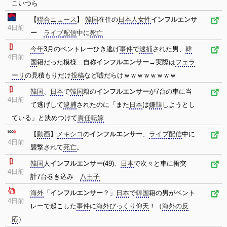
こいつら
【
聯合ニュース
】
韓国
在住の
日本人
女性
インフルエンサ
4日前
ー
ライブ
配信
中に
死亡
今年
3月のベントレーひき逃げ
事件
で
逮捕
された男、
韓
4日前
国
籍だった模様…自称
インフルエンサー
→実際は
フェラ
ーリ
の見積もりだけ
投稿
など嘘だらけｗｗｗｗｗｗｗｗ
韓国
、
日本
で
韓国
籍の
インフルエンサー
が7台の車に当
4日前
て逃げして
逮捕
されたのに「また
日本
は
嫌韓
しようとし
ている」と決めつけて
責任
転嫁
【
動画
】
メキシコ
の
インフルエンサー
、
ライブ
配信
中に
4日前
襲撃されて
死亡
。
韓国
人
インフルエンサー
(49)、
日本
で次々と車に衝突
4日前
計7台巻き込み
八王子
海外
「
インフルエンサー
？」
日本
で
韓国
籍の男がベント
4日前
レーで起こした
事件
に
海外
びっくり
仰天
！（
海外の反
応
）