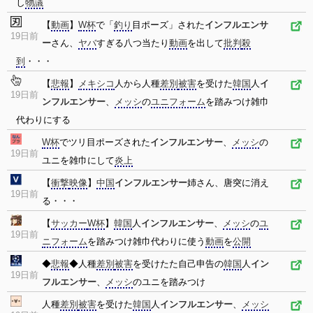
し
物議
【
動画
】
W杯
で「
釣り
目ポーズ」された
インフルエンサ
19日前
ー
さん、
ヤバ
すぎる八つ当たり
動画
を出して
批判
殺
到
・・・
【
悲報
】
メキシコ
人から人種
差別
被害
を受けた
韓国
人
イ
19日前
ンフルエンサー
、
メッシ
の
ユニフォーム
を踏みつけ雑巾
代わりにする
W杯
でツリ目ポーズされた
インフルエンサー
、
メッシ
の
19日前
ユニを雑巾にして
炎上
【
衝撃
映像
】
中国
インフルエンサー
姉さん、唐突に消え
19日前
る・・・
【
サッカー
W杯
】
韓国
人
インフルエンサー
、
メッシ
の
ユ
19日前
ニフォーム
を踏みつけ雑巾代わりに使う
動画
を
公開
◆
悲報
◆人種
差別
被害
を受けたた自己申告の
韓国
人
イン
19日前
フルエンサー
、
メッシ
のユニを踏みつけ
人種
差別
被害
を受けた
韓国
人
インフルエンサー
、
メッシ