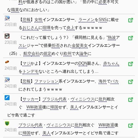
料
が低過ぎるのはこの国が悪い」「世の中に
必要
不可欠
な
職業
なのにおかしい」
【
悲報
】
女性
インフルエンサー
、
ラーメン
を
SNS
に載せ
23日前
る
おじさん
に
喧嘩
を売って
炎上
するｗｗｗｗｗ
《これだって服でしょう？》「裸同然に見える」“
熱波
ア
23日前
スレ
ジャー”で搭乗
拒否
された
金髪
美女
インフルエンサー
（25）、
航空
会社
の
規定
めぐり
欧州
で大
論争
に
【
マジ
かよ】
インフルエンサー
の
DQN
親さん、
赤ちゃん
24日前
を
トンデモ
ないところへ連れ出してしまう…
【
悲報
】
ファッション
系
インフルエンサー
、
海外
で
バカ
24日前
にされてしまうｗｗｗｗ
【
サッカー
】
ブラジル
代表
・
ヴィニシウス
に
批判
相次
24日前
ぐ
W杯
敗退
後に
帰国
せず、
美人
インフルエンサー
とイ
ビサ島で過ごす
ブラジル
代表
・
ヴィニシウス
に
批判
相次ぐ
W杯
敗退
後
24日前
に
帰国
せず、
美人
インフルエンサー
とイビサ島で過ごす