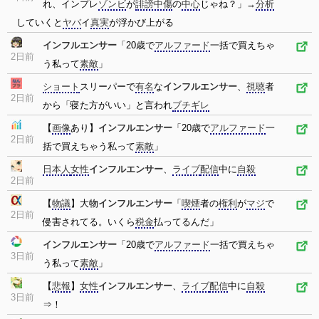
れ、インプレ
ゾンビ
が
誹謗中傷
の
中心
じゃね？」→
分析
していくと
ヤバ
イ
真実
が浮かび上がる
インフルエンサー
「20歳で
アルファード
一括で買えちゃ
2日前
う私って
素敵
」
ショート
スリーパーで
有名
な
インフルエンサー
、
視聴
者
2日前
から「寝た方がいい」と言われ
ブチギレ
【
画像
あり】
インフルエンサー
「20歳で
アルファード
一
2日前
括で買えちゃう私って
素敵
」
日本人
女性
インフルエンサー
、
ライブ
配信
中に
自殺
2日前
【
物議
】大物
インフルエンサー
「
喫煙
者の
権利
が
マジ
で
2日前
侵害されてる。いくら
税金
払ってるんだ」
インフルエンサー
「20歳で
アルファード
一括で買えちゃ
3日前
う私って
素敵
」
【
悲報
】
女性
インフルエンサー
、
ライブ
配信
中に
自殺
3日前
⇒！