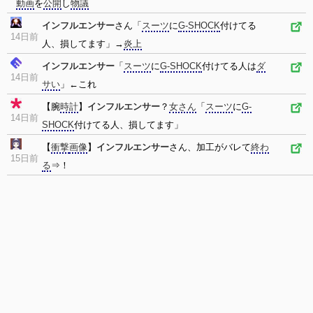
動画
を
公開
し
物議
インフルエンサー
さん「
スーツ
に
G-SHOCK
付けてる
14日前
人、損してます」→
炎上
インフルエンサー
「
スーツ
に
G-SHOCK
付けてる人は
ダ
14日前
サい
」←これ
【腕
時計
】
インフルエンサー
？
女さん
「
スーツ
に
G-
14日前
SHOCK
付けてる人、損してます」
【
衝撃
画像
】
インフルエンサー
さん、加工がバレて
終わ
15日前
る
⇒！