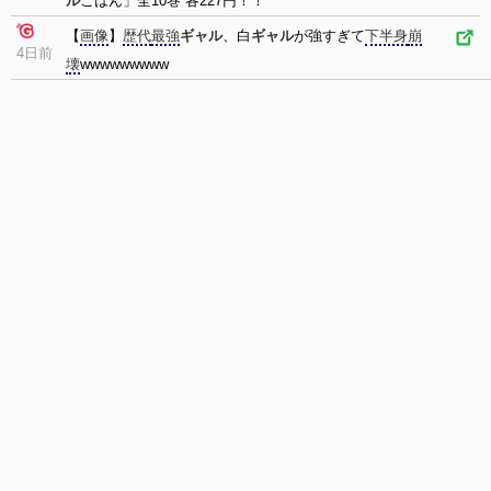
ル
ごはん」全10巻 各227円！！
【
画像
】
歴代
最強
ギャル
、白
ギャル
が強すぎて
下半身
崩
4日前
壊
wwwwwwwww