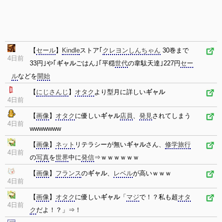
【
セール
】
Kindle
ストア｢
クレヨンしんちゃん
30巻まで
4日前
33円｣や｢
ギャル
ごはん｣｢平穏
世代
の韋駄天達｣227円
セー
ル
などを
開始
【
にじさんじ
】
オタク
より型月に詳しい
ギャル
4日前
【
画像
】
オタク
に優しい
ギャル
店員
、
発見
されてしまう
4日前
wwwwwww
【
画像
】
ネット
リテラシーが無い
ギャル
さん、
修学旅行
4日前
の
写真
を
世界
中に
発信
⇒ｗｗｗｗｗｗ
【
画像
】
フランス
の
ギャル
、
レベル
が高いｗｗｗ
4日前
【
画像
】
オタク
に優しい
ギャル
「
マジ
で！？私も超
オタ
4日前
ク
だよ！？」⇒！