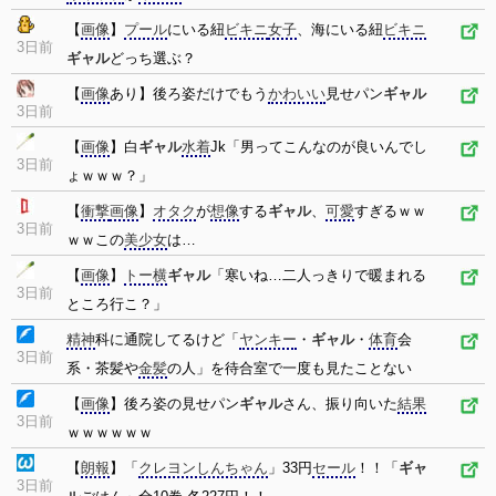
【
画像
】
プール
にいる紐
ビキニ
女子
、海にいる紐
ビキニ
3日前
ギャル
どっち選ぶ？
【
画像
あり】後ろ姿だけでもう
かわいい
見せパン
ギャル
3日前
【
画像
】白
ギャル
水着
Jk「男ってこんなのが良いんでし
3日前
ょｗｗｗ？」
【
衝撃
画像
】
オタク
が
想像
する
ギャル
、
可愛
すぎるｗｗ
3日前
ｗｗこの
美少女
は…
【
画像
】
トー横
ギャル
「寒いね…二人っきりで暖まれる
3日前
ところ行こ？」
精神
科に通院してるけど「
ヤンキー
・
ギャル
・
体育
会
3日前
系・茶髪や
金髪
の人」を待合室で一度も見たことない
【
画像
】後ろ姿の見せパン
ギャル
さん、振り向いた
結果
3日前
ｗｗｗｗｗｗ
【
朗報
】「
クレヨンしんちゃん
」33円
セール
！！「
ギャ
3日前