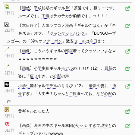
【
唖然
】
平成
前期の
ギャル
JK
「茶髪です。超ミニです。
2日前
ルーズです。
下着
はテカテカか豹柄です」⇒！！！
【
本日
終了
】
人気
ラブコメ
漫画
『
ギャル
ごはん』が「全
2日前
巻70％」オフ、『
ジャンケットバンク
』 『BUNGO―ブ
ンゴ―』の「39％オフ
クーポン
」激安
セール
は
今日
まで！！
【
画像
】こういう
ギャル
の
部屋
着ってクッソいいよなｗ
2日前
ｗｗｗｗｗｗｗｗｗｗ
【
画像
】
小学生
姫
ギャル
モデル
のりりぴ（12）、
最新
の
2日前
姿に「
痩せ
すぎ」と
心配
の声
小学生
姫
ギャル
モデル
のりりぴ（12）、
最新
の姿に「
痩
3日前
せ
すぎ」「大丈夫？ちゃんと
ご飯
食べてね」など
心配
の
声
昔
ギャル
だった人
3日前
【
画像
】
映画
の中の
ギャル
軍団が
かわいすぎ
て
現実
との
3日前
ギャップ
が
ヤバい
wwwww