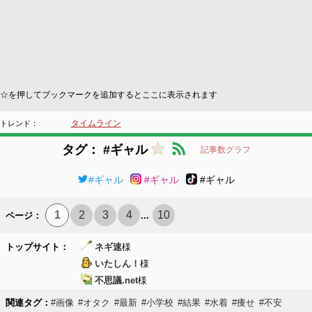
☆を押してブックマークを追加するとここに表示されます
タイムライン
トレンド：
タグ： #ギャル
記事数グラフ
#ギャル
#ギャル
#ギャル
1
2
3
4
10
ページ：
...
トップサイト：
ネギ速
様
いたしん！
様
不思議.net
様
関連タグ：
#画像
#オタク
#最新
#小学校
#結果
#水着
#痩せ
#不安