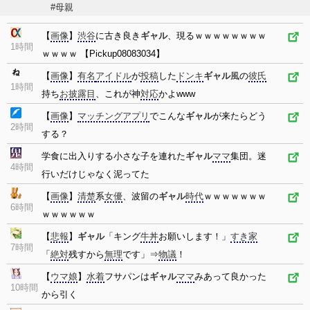
#母親
【
画像
】
渋谷
に古き良き
ギャル
、現るｗｗｗｗｗｗｗｗ
1時間
ｗｗｗｗ 【Pickup08083034】
【
画像
】
有名
アイドル
が
投稿
した
ドンキ
ギャル
風の
彼氏
1時間
持ち
お披露目
、これが神
対応
かよwww
【
画像
】
マッチングアプリ
でこんな
ギャル
が来たらどう
2時間
する？
学食に出入りする小さな子を連れた
ギャル
ママ
集団。迷
4時間
行いだけじゃなく泥ってた
【
画像
】
清楚
系
女優
、波留の
ギャル
時代
ｗｗｗｗｗｗｗ
6時間
ｗｗｗｗｗｗ
【
悲報
】
ギャル
「キング
牛丼
お願いします！」
すき家
7時間
「
絶対
残すから
無理
です」⇒
物議
！
【
ウマ娘
】
水着
フサパンは
ギャル
ママ
みあって良かった
10時間
から引く