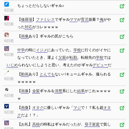
ちょっとだらしない
ギャル
♪
6日前
【
修羅場
】
ファミレス
で
ギャル
ママ
が
育児
放棄？
俺
がや
6日前
った
対応
がコレｗｗｗｗ
【
画像
あり】
ギャル
の尻がこちら
6日前
中学
の時に
イジメ
にあっていた。
学校
に行くのがイヤに
6日前
なっていたとき、運よく
父親
が
転勤
。転校先の
学校
では
いじめ
られないにしようと思い、考えたのが
ギャル
デビュー
だ
【
動画
あり】
とんでも
ないバキューム
ギャル
、撮られる
6日前
ｗｗｗｗｗ
【
画像
】
金髪
ギャル
を
清楚
系にした
結果
がこれｗｗｗｗ
6日前
ｗ
【
画像
】
オタク
に優しい
ギャル
「
マジ
で！？私も超
オタ
6日前
ク
だよ！？」
【お礼】
高校
の時私は
ギャル
だったが、
母子家庭
で貧し
6日前