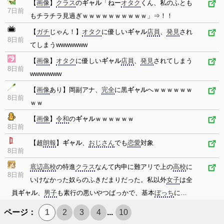
【
画像
】
クラス
の
ギャル
「ねー
オタク
くん、私のふとも
7日前
もチラチラ見過ぎｗｗｗｗｗｗｗｗｗｗ」⇒！！
【
ガチ
じゃん！】
オタク
に優しい
ギャル
店員
、
発見
され
8日前
てしまうwwwwwww
【
画像
】
オタク
に優しい
ギャル
店員
、
発見
されてしまう
8日前
wwwwwww
【
画像
あり】岡副アナ、
完全
に黒
ギャル
へｗｗｗｗｗｗ
8日前
ｗｗ
【
画像
】
令和
の
ギャル
ｗｗｗｗｗｗ
8日前
【超
朗報
】
ギャル
、
おじさん
でも
恋愛
対象
8日前
底辺
高校
の特進
クラス
なんて内申に難アリで上の
高校
に
8日前
いけなかった奴らのふきだまりだった。私以外
女子
は全
員
ギャル
、
男子
も素行の悪いやつばっかで、基本
ぼっち
に…
ページ：
1
2
3
4
...
10