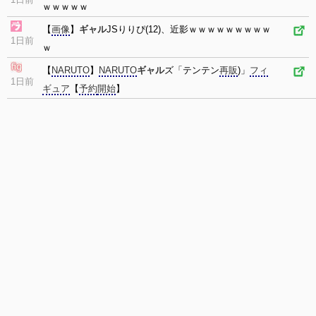
ｗｗｗｗｗ
【
画像
】
ギャル
JSりりぴ(12)、近影ｗｗｗｗｗｗｗｗｗ
1日前
ｗ
【
NARUTO
】
NARUTO
ギャル
ズ「テンテン
再販
)」
フィ
1日前
ギュア
【
予約
開始
】