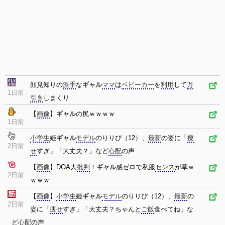
顔見知りの
派手
な
ギャル
ママ
は
ベビーカー
を
利用
して
万
1日前
引き
しまくり
【
画像
】
ギャル
の尻ｗｗｗｗ
1日前
小学生
姫
ギャル
モデル
のりりぴ（12）、
最新
の姿に「
痩
2日前
せ
すぎ」「大丈夫？」など
心配
の声
【
画像
】DOA大
批判
！
ギャル
感ゼロで私服
センス
が草ｗ
2日前
ｗｗｗ
【
画像
】
小学生
姫
ギャル
モデル
のりりぴ（12）、
最新
の
2日前
姿に「
痩せ
すぎ」「大丈夫？ちゃんと
ご飯
食べてね」な
ど
心配
の声