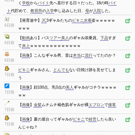
く
学校
から
バイト
先へ直行する日々だった。18の時
バイ
ト
代貯めて、
教習所
の
入学
申し込みした日、
母
が
入院
した。
【発育途中】
JC
3
ギャル
たちの
ビキニ
水着
姿ｗｗｗｗｗ
6日前
ｗｗｗ
【
動画
あり】バス
ツアー
美人
の
ギャル
添乗員、
下品
すぎ
6日前
て
炎上
ｗｗｗｗｗｗｗｗｗｗｗｗｗ
【
画像
】こんな
ギャル
男、昔は
本当
に
流行
ってたのか？
6日前
ビキニ
ギャル
さん、
とんでも
ない日焼け跡を見せてしま
7日前
う
【
画像
】顔100点、乳0点の
美人
ギャル
がコチラｗｗｗｗ
7日前
ｗｗ
【
画像
】
金髪
ムチムチ褐色肌
ギャル
が裸
エプロン
で
接客
7日前
【
画像
】夏の屋台って
ギャル
が
ビキニ
で
経営
したら良い
7日前
んじゃね？