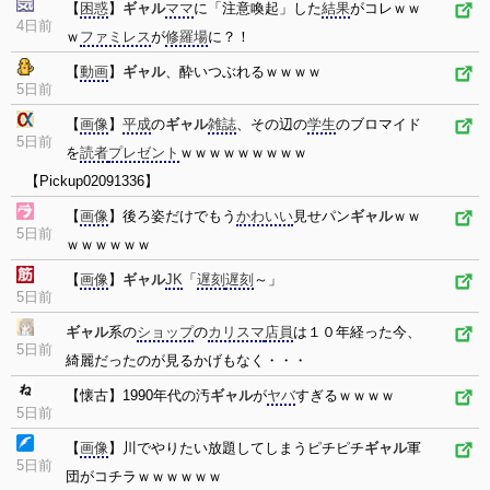
【
困惑
】
ギャル
ママ
に「注意喚起」した
結果
がコレｗｗ
4日前
ｗ
ファミレス
が
修羅場
に？！
【
動画
】
ギャル
、酔いつぶれるｗｗｗｗ
5日前
【
画像
】
平成
の
ギャル
雑誌
、その辺の
学生
のブロマイド
5日前
を
読者
プレゼント
ｗｗｗｗｗｗｗｗｗ
【Pickup02091336】
【
画像
】後ろ姿だけでもう
かわいい
見せパン
ギャル
ｗｗ
5日前
ｗｗｗｗｗｗ
【
画像
】
ギャル
JK
「
遅刻
遅刻
～」
5日前
ギャル
系の
ショップ
の
カリスマ
店員
は１０年経った今、
5日前
綺麗だったのが見るかげもなく・・・
【懐古】1990年代の汚
ギャル
が
ヤバ
すぎるｗｗｗｗ
5日前
【
画像
】川でやりたい放題してしまうピチピチ
ギャル
軍
5日前
団がコチラｗｗｗｗｗｗ