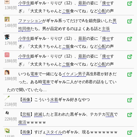
小学生
姫
ギャル
・りりぴ（12）、
最新
の姿に「
痩せ
す
13時間
ぎ」「大丈夫？ちゃんと
ご飯
食べてね」など
心配
の声
ファッション
が
ギャル
系ってだけでAを娼売扱いした
男
14時間
性
同僚
たち。男が品定めするのはよくある話と
主張
小学生
姫
ギャル
・りりぴ（12）、
最新
の姿に「
痩せ
す
17時間
ぎ」「大丈夫？ちゃんと
ご飯
食べてね」など
心配
の声
小学生
姫
ギャル
・りりぴ（12）、
最新
の姿に「
痩せ
す
18時間
ぎ」「大丈夫？ちゃんと
ご飯
食べてね」など
心配
の声
いつも
電車
で一緒になる
イケメン
男子
高生B君が好きだ
18時間
った。ある時
電車
で
ギャル
二人がそのB君の話をしてい
たので聞いていたら…
【
画像
】こういう
水着
ギャル
好きなやつ
21時間
【
悲報
】
絶滅
したと言われた黒
ギャル
、テカテカ
写真
で
22時間
復活
ｗｗｗｗｗ
【
画像
】すげぇ
スタイル
の
ギャル
、現るｗｗｗｗｗｗｗ
1日前