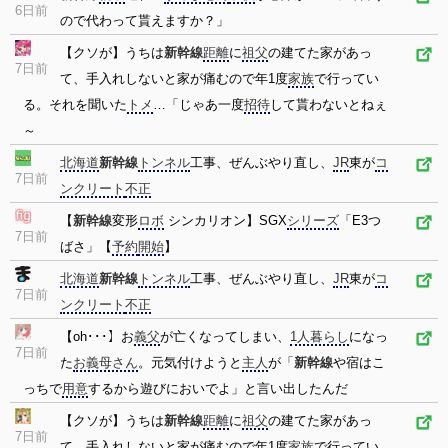
6日前
ので代わって貰えますか？」
【クソが】うちは
新幹線
距離
に
祖父
の建てた家があっ
7日前
て、手入れしないと家が痛むので年1度
家族
で行ってい
る。それを聞いた
トメ
…「じゃあ一度
招待
して貰わないとねぇ
～
北海道
新幹線
トンネル
工事、ぜんぶやり直し、
JR
東が
コ
7日前
ンクリート
不正
【
新幹線
変形
ロボ
シンカリオン】SGX
シリーズ
「E3つ
7日前
ばさ」【
予約
開始
】
北海道
新幹線
トンネル
工事、ぜんぶやり直し、
JR
東が
コ
7日前
ンクリート
不正
【oh･･･】お
義父
が亡くなってしまい、
1人暮らし
になっ
7日前
た
お義母さん
。元気付けようと
主人
が「
新幹線
や宿はこ
っちで
用意
するから遊びにおいでよ」と言い出したんだ
【クソが】うちは
新幹線
距離
に
祖父
の建てた家があっ
7日前
て、手入れしないと家が痛むので年1度
家族
で行ってい