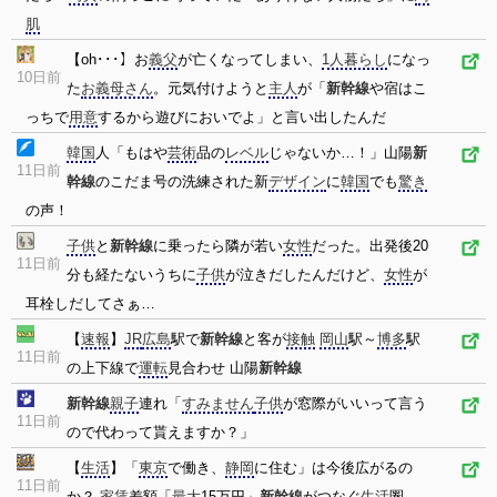
肌
【oh･･･】お
義父
が亡くなってしまい、
1人暮らし
になっ
10日前
た
お義母さん
。元気付けようと
主人
が「
新幹線
や宿はこ
っちで
用意
するから遊びにおいでよ」と言い出したんだ
韓国
人「もはや
芸術
品の
レベル
じゃないか…！」山陽
新
11日前
幹線
のこだま号の洗練された新
デザイン
に
韓国
でも
驚き
の声！
子供
と
新幹線
に乗ったら隣が若い
女性
だった。出発後20
11日前
分も経たないうちに
子供
が泣きだしたんだけど、
女性
が
耳栓しだしてさぁ…
【
速報
】
JR
広島
駅で
新幹線
と客が
接触
岡山
駅～
博多
駅
11日前
の上下線で
運転
見合わせ 山陽
新幹線
新幹線
親子
連れ「
すみません
子供
が窓際がいいって言う
11日前
ので代わって貰えますか？」
【
生活
】「
東京
で働き、
静岡
に住む」は今後広がるの
11日前
か？
家賃
差額「
最大
15万円」
新幹線
がつなぐ
生活
圏