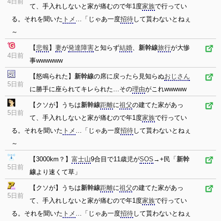
4日前
て、手入れしないと家が痛むので年1度
家族
で行ってい
る。それを聞いた
トメ
…「じゃあ一度
招待
して貰わないとねぇ
～
【
悲報
】
妻
が
発達障害
と知らず
結婚
、
新幹線
旅行
が大惨
4日前
事wwwwww
【怒鳴られた】
新幹線
の席に戻ったら見知らぬ
おじさん
5日前
に勝手に座られてキレられた…その
理由
がこれwwwww
【クソが】うちは
新幹線
距離
に
祖父
の建てた家があっ
5日前
て、手入れしないと家が痛むので年1度
家族
で行ってい
る。それを聞いた
トメ
…「じゃあ一度
招待
して貰わないとねぇ
～
【3000km？】
富士山
9合目で11歳児が
SOS
→+民「
新幹
5日前
線
より速くて草」
【クソが】うちは
新幹線
距離
に
祖父
の建てた家があっ
5日前
て、手入れしないと家が痛むので年1度
家族
で行ってい
る。それを聞いた
トメ
…「じゃあ一度
招待
して貰わないとねぇ