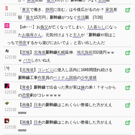
「
東京
で働き、
静岡
に住む」は今後広がるのか？
家賃
差
11日前
額「
最大
15万円」
新幹線
がつなぐ
生活
圏 [7/26]
【oh･･･】お
義父
が亡くなってしまい、
1人暮らし
になっ
11日前
た
お義母さん
。元気付けようと
主人
が「
新幹線
や宿はこ
っちで
用意
するから遊びにおいでよ」と言い出したんだ
【
悲報
】
北海道
新幹線
札幌
延伸、
地元
負担
332億円ｗｗ
12日前
ｗ
バカ
しかいねえ
【
北海道
】
コンビニ
に侵入し店内に16時間隠れ続ける
12日前
新幹線
工事
作業
員の
ベトナム
国籍
の
少年
逮捕
【
青春
】
新幹線
で出会った男が実は
嫁
の弟！？そっから
12日前
の
恋愛
劇がコレｗｗｗｗ
【
画像
】
日本
の
新幹線
はこれくらい整備した方がええ
12日前
www
【
画像
】
日本
の
新幹線
はこれくらい整備した方がええ
12日前
www