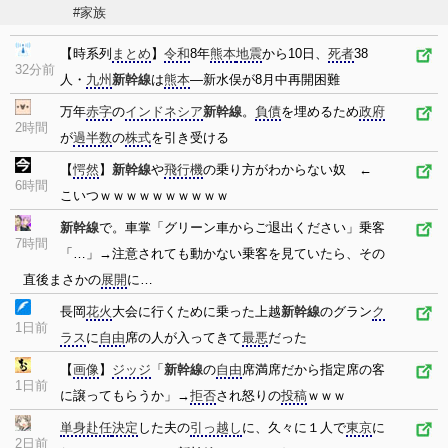
#家族
【時系列
まとめ
】
令和
8年
熊本
地震
から10日、
死者
38
32分前
人・
九州
新幹線
は
熊本
―新水俣が8月中再開困難
万年
赤字
の
インドネシア
新幹線
。
負債
を埋めるため
政府
2時間
が
過半数
の
株式
を引き受ける
【
愕然
】
新幹線
や
飛行機
の乗り方がわからない奴 ←
6時間
こいつｗｗｗｗｗｗｗｗｗｗ
新幹線
で。車掌「グリーン車からご退出ください」乗客
7時間
「…」→注意されても動かない乗客を見ていたら、その
直後まさかの
展開
に…
長岡
花火
大会に行くために乗った上越
新幹線
のグラン
ク
1日前
ラス
に
自由
席の人が入ってきて
最悪
だった
【
画像
】
ジッジ
「
新幹線
の
自由
席満席だから指定席の客
1日前
に譲ってもらうか」→
拒否
され怒りの
投稿
ｗｗｗ
単身赴任
決定
した夫の
引っ越し
に、久々に１人で
東京
に
2日前