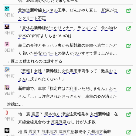
否
、
JR
東海
が示した明確な
ルール
北海道
新幹線
トンネル
工事、ぜんぶやり直し
JR
東が
コ
8日前
ンクリート
不正
「
夏休み
新幹線
がっかり
マナー
」
ランキング
、
食べ物
や
8日前
香水
の“香害”よりもきついのは
義母
の
介護
と
モラハラ
夫から
新幹線
の
距離
へ
逃亡
！たど
8日前
り着いた
格安
アパート
の隣人が
ヤバ
すぎて震え上がる…
←豚こま積まれるのは謎すぎる
【
悲報
】
女性
「
新幹線
に
女性
専用
車両作って！激臭
おじ
9日前
さん
に挟まれたくない！」
新幹線
で。車掌「指定席はご
利用
いただけません」
おっ
9日前
さん
「…」→注意された
おっさん
が、車掌の姿が消えた
途端に…
地 震
震度
７
熊本
地方
津波
注意報発令
九州
新幹線
・在
9日前
来線全線見合わせ
原発
異常
なし けが人多数
地 震
震度
７
熊本
地方
津波
注意報発令
九州
地方
新幹