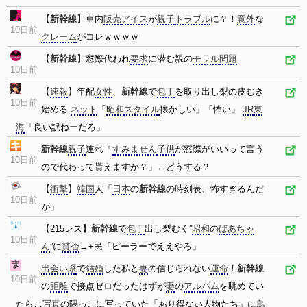
【
新幹線
】車内
販売
アイス
が
親子
トラブル
に？！
意外
な
10日前
クレーム
がコレｗｗｗｗ
【
新幹線
】窓際代われ
要求
に潜む親の
モラル
問題
10日前
【
速報
】年配
女性
、
新幹線
で
包丁
を取り出し梨の皮むき
10日前
始める
ネット
「
昭和
スタイル
懐かしい」「怖い」
JR
東
海
「良い訳ねーだろ」
新幹線
親子
連れ「
すみません
子供
が窓際がいいって言う
10日前
ので代わって貰えますか？」←どうする？
【
衝撃
】
韓国
人「
日本
の
新幹線
の時刻表、怖すぎるんだ
10日前
が」
【215レス】
新幹線
で
包丁
出し梨むく”
昭和
の
ばあちゃ
10日前
ん
”に
賛否
→+民「ピーラーでええやろ」
出会い系
で
結婚
した私と
妻
の信じられない
運命
！
新幹線
10日前
の
距離
で接点ゼロだったはずが
妻
の
アルバム
を眺めてい
たら…
写真
の隅っこに写っていた「あり得ない人物たち」に
鳥