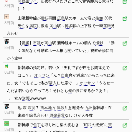
高校
生
ワイ
、初夜行バスだけどこれで
新幹線
乗る意味な
8日前
に？
山陽
新幹線
が
運転
再開
広島
駅のホームで客と
接触
30代
8日前
男性
を
病院
に搬送
岡山
駅～
博多
駅の上下線で一時
運転
見
合わせ
【
愛媛
】
市議
が
岡山
駅
新幹線
ホームの柵内で
撮影
…「動
8日前
く気配なく可動式ホーム柵も開いていた」視察
研修
に向
かう途中
新幹線
の指定席。若い女「失礼ですが席をお間違えで
8日前
は…？」
オッサン
「ん？
自由
席が満席だからこっちに来
た」女「でもそこは私が
購入
した席で…」
オッサン
「うるせー
んだよ若いなら立ってろ！それとも
俺
の膝に乗るか？あ？」
→ 女が
逆襲
wwwwww
地 震
震度
７
熊本
地方
津波
注意報発令
九州
新幹線
・在
8日前
来線全線見合わせ
原発
異常
なし けが人多数
新幹線
で
包丁
を取り出し梨の皮むき…“
昭和
の光景”に
賛
8日前