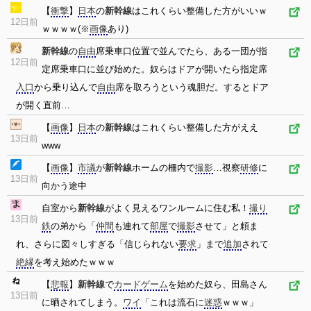
【
衝撃
】
日本
の
新幹線
はこれくらい整備した方がいいｗ
12日前
ｗｗｗｗ(※
画像
あり)
新幹線
の
自由
席乗車口位置で並んでたら、ある一団が指
12日前
定席乗車口に並び始めた。奴らはドアが開いたら指定席
入口
から乗り込んで
自由
席を取ろうという魂胆だ。するとドア
が開く直前…
【
画像
】
日本
の
新幹線
はこれくらい整備した方がええ
13日前
www
【
画像
】
市議
が
新幹線
ホームの柵内で
撮影
…視察
研修
に
13日前
向かう途中
自室から
新幹線
がよく見えるワンルームに住む私！
撮り
13日前
鉄
の弟から「
仲間
も連れて
部屋
で
撮影
させて」と頼ま
れ、さらに図々しすぎる「信じられない
要求
」まで
追加
されて
絶縁
を考え始めたｗｗｗ
【
悲報
】
新幹線
で
カード
ゲーム
を始めた奴ら、田島さん
13日前
に晒されてしまう。
ワイ
「これは流石に
迷惑
ｗｗｗ」