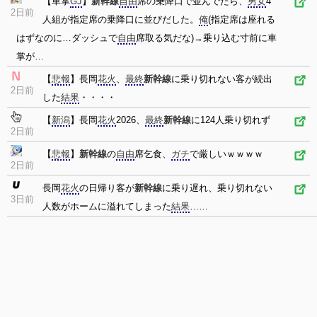
【車掌
GJ
】
新幹線
自由
席の乗降口で並んでたら、
男女
4
2日前
人組が指定席の乗降口に並びだした。
俺
(指定席は座れる
はずなのに…ダッシュで
自由
席取る気だな)→乗り込む寸前に車
掌が…
【
悲報
】長岡
花火
、
最終
新幹線
に乗り切れない客が続出
2日前
した
結果
・・・・
【
新潟
】長岡
花火
2026、
最終
新幹線
に124人乗り切れず
2日前
【
悲報
】
新幹線
の
自由
席乞食、
ガチ
で厳しいｗｗｗｗ
2日前
長岡
花火
の日帰り客が
新幹線
に乗り遅れ、乗り切れない
3日前
人数がホームに溢れてしまった
結果
……