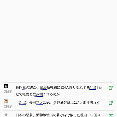
長岡
花火
2026、
最終
新幹線
に124人乗り切れず #
新潟
| た
3日前
だで軽食と
飲み物
くれるのか
【
新潟
】長岡
花火
2026、
最終
新幹線
に124人乗り切れず
3日前
日本
の
悪夢
、
新幹線
輸出
の夢が砕け散った
理由
…
中国
メ