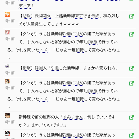
3日前
ディア
！
【
悲報
】長岡
花火
、上越
新幹線
東京
行き
最終
、積み残し
3日前
民が大量発生してしまうｗｗｗｗ
【クソが】うちは
新幹線
距離
に
祖父
の建てた家があっ
3日前
て、手入れしないと家が痛むので年1度
家族
で行ってい
る。それを聞いた
トメ
…「じゃあ一度
招待
して貰わないとねぇ
～
【
衝撃
】
韓国
人「
引退
した
新幹線
、まさかの売られ方」
3日前
【クソが】うちは
新幹線
距離
に
祖父
の建てた家があっ
3日前
て、手入れしないと家が痛むので年1度
家族
で行ってい
る。それを聞いた
トメ
…「じゃあ一度
招待
して貰わないとねぇ
～
新幹線
で前の座席の人「
すみません
、倒していいです
4日前
か？」 おれ「いいですよ」
【クソが】うちは
新幹線
距離
に
祖父
の建てた家があっ