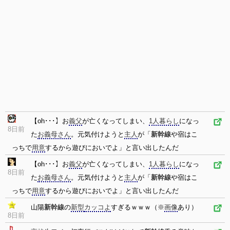
【oh･･･】お
義父
が亡くなってしまい、
1人暮らし
になっ
8日前
た
お義母さん
。元気付けようと
主人
が「
新幹線
や宿はこ
っちで
用意
するから遊びにおいでよ」と言い出したんだ
【oh･･･】お
義父
が亡くなってしまい、
1人暮らし
になっ
8日前
た
お義母さん
。元気付けようと
主人
が「
新幹線
や宿はこ
っちで
用意
するから遊びにおいでよ」と言い出したんだ
山陽
新幹線
の
新型
カッコよ
すぎるｗｗｗ（※
画像
あり）
8日前