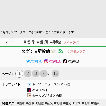
☆を押してブックマークを追加するとここに表示されます
#接待
#審判
#喫煙
トレンド：
タイムライン
タグ： #新幹線
記事数グラフ
#新幹線
#新幹線
#新幹線
1
2
3
4
10
ページ：
...
トップサイト：
ヤバイ！ニュース(・∀・)
様
キスログ
様
ガールズVIPまとめ
様
関連タグ：
#義母
#画像
#距離
#花火
#悲報
#祖父
#日本
#地震
#招待