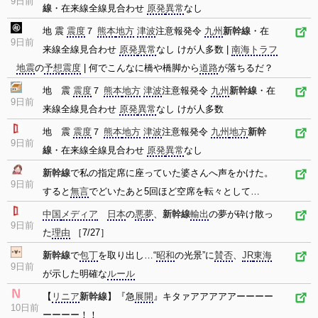
9日前
線
・在来線全線見合わせ
原発
異常
なし
地 震
震度
７
熊本
地方
津波
注意報発令
九州
新幹線
・在
9日前
来線全線見合わせ
原発
異常
なし けが人多数 |
南海トラフ
地震
の
予想
震度
| 何でこんなに橋や橋脚から
道路
が落ちるだ？
地 震
震度
７
熊本
地方
津波
注意報発令
九州
新幹線
・在
9日前
来線全線見合わせ
原発
異常
なし けが人多数
地 震
震度
７
熊本
地方
津波
注意報発令
九州
地方
新幹
9日前
線
・在来線全線見合わせ
原発
異常
なし
新幹線
で私の指定席に座っていた婆さんへ声をかけた。
9日前
すると
無言
でどいたあと5回ほど空席を転々として…
中国
メディア
日本
の
悪夢
、
新幹線
輸出
の夢が砕け散っ
9日前
た
理由
［7/27］
新幹線
で
包丁
を取り出し…“
昭和
の光景”に
賛否
、
JR
東海
9日前
が示した明確な
ルール
【
リニア
新幹線
】『急
展開
』キタァアアアアアーーーー
10日前
ーーーー！！