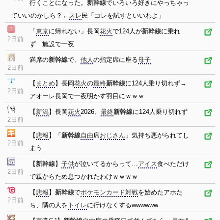
行くことになった。
新幹線
でいろいろ好きにやっちゃっ
ていいのかしら？←
スレ
民「コレを試すといいわよ」
「
東京
に帰れない」長岡
花火
で124人が
新幹線
に乗れ
2日前
ず 施設で一夜
満席の
新幹線
で、
他人
の指定席に座る
母子
2日前
【
まとめ
】長岡
花火
の
最終
新幹線
に124人乗り切れず→
2日前
アオーレ長岡で一夜明かす羽目にｗｗｗ
【
新潟
】長岡
花火
2026、
最終
新幹線
に124人乗り切れず
2日前
【
悲報
】「
新幹線
自由
席
おじさん
」気持ち悪がられてし
2日前
まう…
【
新幹線
】
子供
が泣いてるからって…
アイス
食べただけ
2日前
で親からため息つかれたわけｗｗｗｗ
【
悲報
】
新幹線
で
ポケモンカード
対戦
を始めたアホた
2日前
ち、隣の人を
トイレ
に行けなくするwwwwww