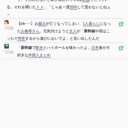
る。それを聞いた
トメ
…「じゃあ一度
招待
して貰わないとねぇ
～
【oh･･･】お
義父
が亡くなってしまい、
1人暮らし
になっ
7日前
た
お義母さん
。元気付けようと
主人
が「
新幹線
や宿はこ
っちで
用意
するから遊びにおいでよ」と言い出したんだ
「
新幹線
で
駅弁
とハイボールを味わったよ」
日本
食が大
7日前
好きな
外国人
まとめ