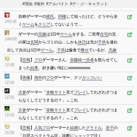
#理由
#海外
#アルバイト
#デ・ジ・キャラット
自称
ゲーマー
の
彼氏
。
同棲
して知ったけど、どうやら全
24分前
く
ゲーム
を
クリア
してないようで...
ゲーマー
の
兄嫁
は1日中
ゲーム
をする。二世帯
住宅
の兄
14時間
の家は
玄関
からゴミの山…しかも
休日
は兄が
子供
を連れ
出して自分は1日中
ゲーム
。
子供
は偏食で
痩せ
ているが、
兄嫁
【
悲報
】
プロ
ゲーマー
さん、
加藤純一
信者
を怒らせてし
1日前
まった
結果
、好き嫌い5位にwwwwwwww
【
画像
】
海外
の
プロ
ゲーマー
、クソ
カッコいい
1日前
古参
ゲーマー
「
攻略
サイト
見て
プレイ
してわざわざつま
1日前
らなくしてどうするの？」←これ
古参
ゲーマー
「
攻略
サイト
見て
プレイ
してわざわざつま
1日前
らなくしてどうするの？」←これ
【
悲報
】
人気
プロ
ゲーマー
と
結婚
した
グラドル
、
息子
の
2日前
「
自閉
スペクトラム症」診断に
ショック
で泣く