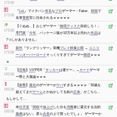
17日前
『
LoL
』でイチバン
有名
な
プロ
ゲーマー
・Faker、
韓国
で
17日前
名誉
警察
官に任命されるｗｗｗｗｗ
【ぐぬぬ…】おじ
ゲーマー
「
物理
ディスク
存続しろ！」
17日前
専門家
「
今年
、パッケージ版が10万本以上売れた
作品
は
7つしかありません」
新作
『ラングリッサー』実機
プレイ
映像
公開
→
ユニコ
17日前
ーン
オーバーロード
そっくりすぎて
ゲーマー
困惑
ｗｗｗ
ｗ
【
悲報
】
VIP
PER「
サッカー
は運ゲー」→
カード
ゲーマ
18日前
ー
勢と大激論ｗｗｗ
【
衝撃
】
最近
の
ゲーマー
が
ヤバ
すぎるｗｗｗｗ「30歳を
18日前
超えてまだ
ゲーム
とかぬかしてる奴の
正体
」がこちら…
もしかして…
米
任天堂
「
関税
で
値上げ
した分を
消費
者に還元する法的
18日前
義務
はない。君ら
合意
の上で買ったでしょ」
ゲーマー
か