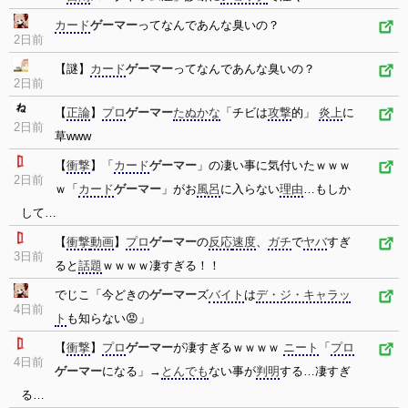
カード
ゲーマー
ってなんであんな臭いの？
2日前
【謎】
カード
ゲーマー
ってなんであんな臭いの？
2日前
【
正論
】
プロ
ゲーマー
たぬかな
「チビは
攻撃
的」
炎上
に
2日前
草www
【
衝撃
】「
カード
ゲーマー
」の凄い事に気付いたｗｗｗ
2日前
ｗ「
カード
ゲーマー
」がお
風呂
に入らない
理由
…もしか
して…
【
衝撃
動画
】
プロ
ゲーマー
の
反応
速度
、
ガチ
で
ヤバ
すぎ
3日前
ると
話題
ｗｗｗｗ凄すぎる！！
でじこ「今どきの
ゲーマー
ズ
バイト
は
デ・ジ・キャラッ
4日前
ト
も知らない😡」
【
衝撃
】
プロ
ゲーマー
が凄すぎるｗｗｗｗ
ニート
「
プロ
4日前
ゲーマー
になる」→
とんでも
ない事が
判明
する…凄すぎ
る…