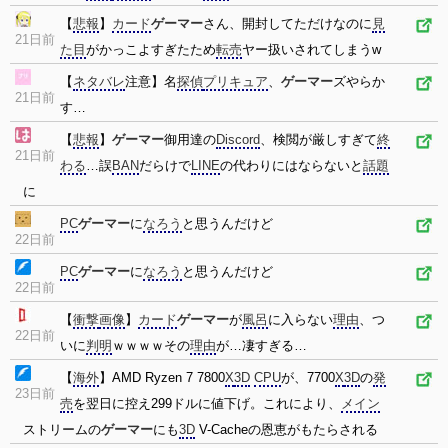
【
悲報
】
カード
ゲーマー
さん、開封してただけなのに
見
21日前
た目
がかっこよすぎたため
転売
ヤー扱いされてしまうw
【
ネタバレ
注意】名
探偵
プリキュア
、
ゲーマー
ズやらか
21日前
す…
【
悲報
】
ゲーマー
御用達の
Discord
、検閲が厳しすぎて
終
21日前
わる
…誤
BAN
だらけで
LINE
の代わりにはならないと
話題
に
PC
ゲーマー
に
なろう
と思うんだけど
22日前
PC
ゲーマー
に
なろう
と思うんだけど
22日前
【
衝撃
画像
】
カード
ゲーマー
が
風呂
に入らない
理由
、つ
22日前
いに
判明
ｗｗｗｗその
理由
が…凄すぎる…
【
海外
】AMD Ryzen 7 7800
X
3D
CPU
が、7700
X
3D
の
発
23日前
売
を翌日に控え299ドルに値下げ。これにより、
メイン
ストリームの
ゲーマー
にも
3D
V-Cacheの恩恵がもたらされる