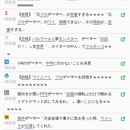
25日前
wwwwww
【
衝撃
】「元
プロ
ゲーマー
」が
悲惨
すぎるｗｗｗｗ「元
26日前
プロ
ゲーマー
」の
ワイ
、
就職
できない…その
理由
が…
悲
惨
すぎる…
【
悲報
】
パルワールド
新
モンスター
、
ゲーマー
「
伝説
26日前
だ！」→全
世界
「…カイオーガやん」で
フルボッコ
ｗｗ
ｗ
小6の
ゲーマー
、
中学
に行かないことを決意
26日前
【
朗報
】
ワイ
ニート
、
プロ
ゲーマー
を目指すｗｗｗｗｗ
26日前
ｗｗｗｗｗｗｗｗ
寝付きが悪い
FPS
ゲーマー
「
話題
の寝転ぶだけで眠れる
26日前
トゲトゲマット試してみるわ」 → 凄いことになるｗｗ
ｗｗｗｗ
海外
ゲーマー
「大会会場で暑さに気を失った時、
ウメハ
26日前
ラ
が
介護
してくれた」