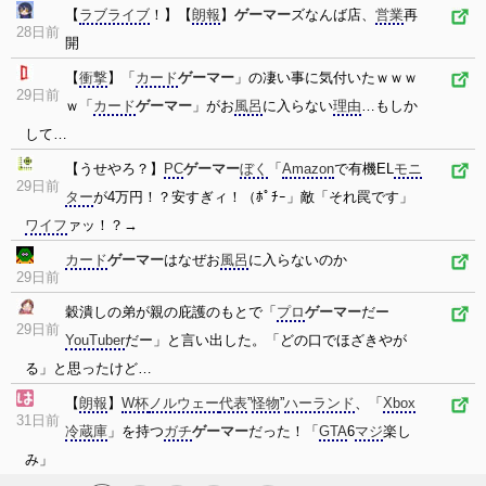
【
ラブライブ
！】【
朗報
】
ゲーマー
ズなんば店、
営業
再
28日前
開
【
衝撃
】「
カード
ゲーマー
」の凄い事に気付いたｗｗｗ
29日前
ｗ「
カード
ゲーマー
」がお
風呂
に入らない
理由
…もしか
して…
【うせやろ？】
PC
ゲーマー
ぼく
「
Amazon
で有機EL
モニ
29日前
ター
が4万円！？安すぎィ！（ﾎﾟﾁｰ」敵「それ罠です」
ワイフ
ァッ！？→
カード
ゲーマー
はなぜお
風呂
に入らないのか
29日前
穀潰しの弟が親の庇護のもとで「
プロ
ゲーマー
だー
29日前
YouTuber
だー」と言い出した。「どの口でほざきやが
る」と思ったけど…
【
朗報
】
W杯
ノルウェー
代表
”
怪物
”
ハーランド
、「
Xbox
31日前
冷蔵庫
」を持つ
ガチ
ゲーマー
だった！「
GTA
6
マジ
楽し
み」