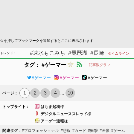
☆を押してブックマークを追加するとここに表示されます
#速水もこみち
#琵琶湖
#長崎
トレンド：
タイムライン
タグ： #ゲーマー
記事数グラフ
#ゲーマー
#ゲーマー
#ゲーマー
1
2
3
4
10
ページ：
...
トップサイト：
はちま起稿
様
デジタルニューススレッド
様
アニゲー速報
様
関連タグ：
#プロフェッショナル
#悲報
#カード
#衝撃
#画像
#ゲーム