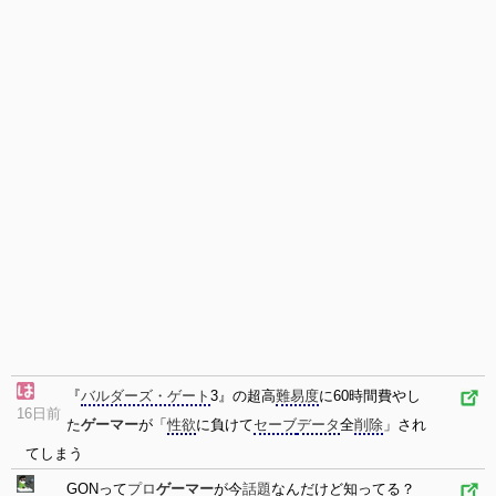
『
バルダーズ・ゲート
3』の超高
難易度
に60時間費やし
16日前
た
ゲーマー
が「
性欲
に負けて
セーブ
データ
全
削除
」され
てしまう
GONって
プロ
ゲーマー
が今
話題
なんだけど知ってる？