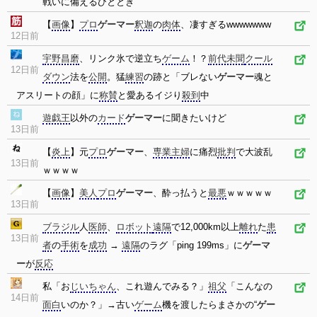
戦いに備えるひととき
【
画像
】
プロ
ゲーマー
釈迦
の
肉体
、凄すぎるwwwwwww
12日前
宇野昌磨
、リンク氷で逆立ち
ゲーム
！？
前代未聞
クール
12日前
ダウン
法を
公開
。猛
練習
の跡と「ブレない
ゲーマー
魂と
アスリートの顔」に
称賛
と愛あるイジり
殺到
中
遊戯王
以外の
カード
ゲーマー
に聞きたいけど
13日前
【
炎上
】元
プロ
ゲーマー
、
専業
主婦
に痛烈
批判
で大波乱
13日前
ｗｗｗｗ
【
画像
】
美人
プロ
ゲーマー
、酔っ払うと
最悪
ｗｗｗｗｗ
13日前
ブラジル
人
医師
、
ロボット
遠隔
で12,000km以上
離れ
た
患
13日前
者
の
手術
を
成功
→
遠隔
のラグ「ping 199ms」に
ゲーマ
ー
が
反応
私「お
じいちゃん
、これ遊んでみる？」
祖父
「こんなの
14日前
面白
いのか？」→古い
ゲーム
機を渡したらまさかの“
ゲー