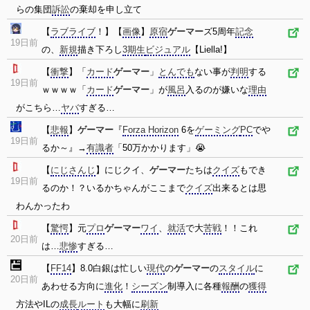
らの集団
訴訟
の棄却を申し立て
【
ラブライブ
！】【
画像
】
原宿
ゲーマー
ズ5周年
記念
19日前
の、
新規
描き下ろし
3期生
ビジュアル
【Liella!】
【
衝撃
】「
カード
ゲーマー
」
とんでも
ない事が
判明
する
19日前
ｗｗｗｗ「
カード
ゲーマー
」が
風呂
入るのが嫌いな
理由
がこちら…
ヤバ
すぎる…
【
悲報
】
ゲーマー
『
Forza Horizon
6を
ゲーミング
PC
でや
19日前
るか～』→
有識者
「50万かかります」😭
【
にじさんじ
】にじクイ、
ゲーマー
たちは
クイズ
もでき
19日前
るのか！？いるかちゃんがここまで
クイズ
出来るとは思
わんかったわ
【
驚愕
】元
プロ
ゲーマー
ワイ
、
就活
で大
苦戦
！！これ
20日前
は…
悲惨
すぎる…
【
FF14
】8.0白銀は忙しい
現代
の
ゲーマー
の
スタイル
に
20日前
あわせる方向に
進化
！
シーズン
制導入に各種
報酬
の
獲得
方法やILの
成長
ルート
も大幅に
刷新