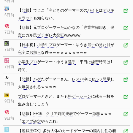
6日前
【
悲報
】でじこ「今どきの
ゲーマー
ズの
バイト
は
デジキ
6日前
ャラット
も知らない」
【
悲報
】元
プロ
ゲーマー
たぬかな
の「
専業
主婦
叩き」
発
7日前
言
にガル民
ブチギレ
大
発狂
wwwwww
【
日本
初】
小学生
プロ
ゲーマー
・ゆうき
選手
の
見た目
が
7日前
完全
に
お前ら
な件ｗｗｗｗｗｗｗｗｗｗ
小学生
プロ
ゲーマー
・ゆうき
選手
「平日は
練習
時間は1
7日前
時間」
【
悲報
】
ハゲ
た
ゲーマー
さん、
レスバ
中に
セルフ
開示
し
7日前
大
爆笑
されるｗｗｗｗ
プロ
ゲーマー
ときど、またも
格ゲー
シーン
に残る一枚を
9日前
生み出してしまう
【
悲報
】
FF16
、
クリア
時間
発表
で
ゲーマー
激怒
ｗｗｗ
9日前
「
エアプ
確定
やろこれ」
【
遊戯王
GX】多分大体の
カード
ゲーマー
の
脳内
に住み着