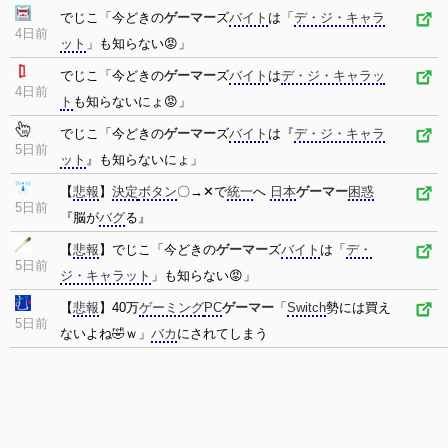
でじこ「今どきの
ゲーマー
ズ
バイト
は「
デ・ジ・キャラ
4日前
ット
」も知らない😡」
でじこ「今どきの
ゲーマー
ズ
バイト
は
デ・ジ・キャラッ
4日前
ト
も知らないにょ😡」
でじこ「今どきの
ゲーマー
ズ
バイト
は『
デ・ジ・キャラ
5日前
ット
』も知らないにょ」
【
悲報
】
決定
ボタン
〇→✕で
統一
へ
日本
ゲーマー
困惑
5日前
『脳が
バグ
る』
【
悲報
】でじこ「今どきの
ゲーマー
ズ
バイト
は「
デ・
5日前
ジ・キャラット
」も知らない😡」
【
悲報
】40万
ゲーミング
PC
ゲーマー
「
Switch
勢には買え
5日前
ないよね🤣ｗ」
バカ
にされてしまう