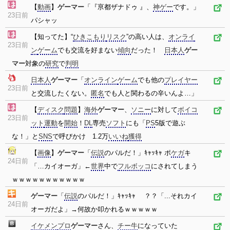
【
動画
】
ゲーマー
「『亰都ザナドゥ 』、
神ゲー
です。」
23日前
パシャッ
【知ってた】“
ひきこもり
リスク
”の高い人は、
オンライ
23日前
ン
ゲーム
でも交流を好まない
傾向
だった！
日本人
ゲー
マー
対象の
研究
で
判明
日本人
ゲーマー
「
オンライン
ゲーム
でも他の
プレイヤー
23日前
と交流したくない。
匿名
でも人と関わるの辛いんよ…」
【
ディスク
問題
】
海外
ゲーマー
、
ソニー
に対して
ボイコ
23日前
ット
運動
を
開始
！
DL
専売
ソフト
にも「
PS
5版で遊ぶ
な！」と
SNS
で呼びかけ 1.2万
いいね
獲得
【
画像
】
ゲーマー
「
伝説
のパルだ！」ｷｬｯｷｬ ポ
ケガ
キ
24日前
「…カイオーガ」←
世界
中で
フルボッコ
にされてしまう
ｗｗｗｗｗｗｗｗｗｗｗ
ゲーマー
「
伝説
のパルだ！」ｷｬｯｷｬ ？？「...それカイ
24日前
オーガだよ」→何故か叩かれるｗｗｗｗｗ
イケメン
プロ
ゲーマー
さん、
チー牛
になっていた