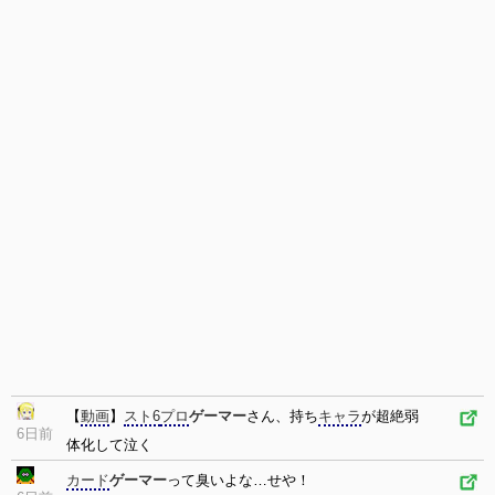
【
動画
】
スト6
プロ
ゲーマー
さん、持ち
キャラ
が超絶弱
6日前
体化して泣く
カード
ゲーマー
って臭いよな…せや！