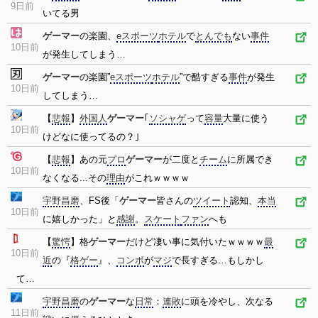
9日前
いてる男
ゲーマー
の楽園、
eスポーツ
ホテル
で
とんでも
ない
事件
10日前
が発生してしまう…
ゲーマー
の楽園”
eスポーツ
ホテル
”で酷すぎる
事件
が発生
10日前
してしまう…
【
悲報
】
外国人
ゲーマー
｢
ソシャゲ
って
容量
大量に使う
10日前
けどなに使ってるの？｣
【
悲報
】あの元
プロ
ゲーマー
が二度と
チーム
に所属でき
10日前
なくなる...その
理由
がこれｗｗｗｗ
宇野昌磨
、FS後「
ゲーマー
皆さんの
ツイート
認知、
本当
10日前
に嬉しかった」と
感謝
。
スケート
ファン
へも
【
驚愕
】格
ゲーマー
だけど凄い事に気付いたｗｗｗｗ
最
10日前
近
の『
格ゲー
』、
コンボ
が
マジ
で長すぎる…もしかし
て…
宇野昌磨
の
ゲーマー
な
日常
：
連敗
に頭を冷やし、次なる
11日前