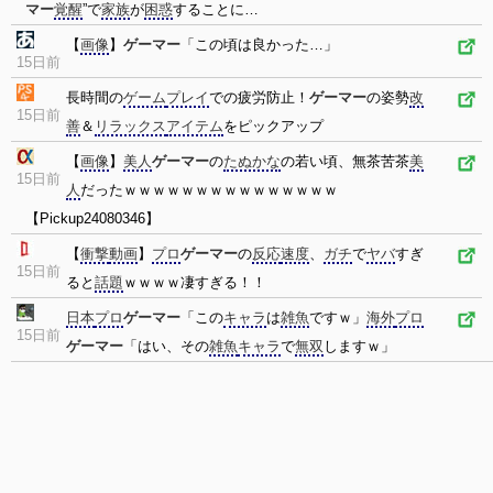
マー
覚醒
”で
家族
が
困惑
することに…
【
画像
】
ゲーマー
「この頃は良かった…」
15日前
長時間の
ゲーム
プレイ
での疲労防止！
ゲーマー
の姿勢
改
15日前
善
＆
リラックス
アイテム
をピックアップ
【
画像
】
美人
ゲーマー
の
たぬかな
の若い頃、無茶苦茶
美
15日前
人
だったｗｗｗｗｗｗｗｗｗｗｗｗｗｗｗ
【Pickup24080346】
【
衝撃
動画
】
プロ
ゲーマー
の
反応
速度
、
ガチ
で
ヤバ
すぎ
15日前
ると
話題
ｗｗｗｗ凄すぎる！！
日本
プロ
ゲーマー
「この
キャラ
は
雑魚
ですｗ」
海外
プロ
15日前
ゲーマー
「はい、その
雑魚
キャラ
で
無双
しますｗ」