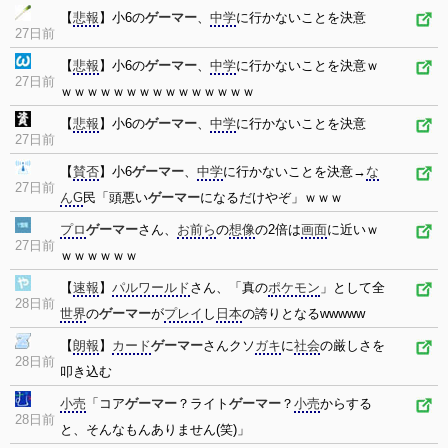
【
悲報
】小6の
ゲーマー
、
中学
に行かないことを決意
27日前
【
悲報
】小6の
ゲーマー
、
中学
に行かないことを決意ｗ
27日前
ｗｗｗｗｗｗｗｗｗｗｗｗｗｗｗ
【
悲報
】小6の
ゲーマー
、
中学
に行かないことを決意
27日前
【
賛否
】小6
ゲーマー
、
中学
に行かないことを決意→
な
27日前
んG
民「頭悪い
ゲーマー
になるだけやぞ」ｗｗｗ
プロ
ゲーマー
さん、
お前ら
の
想像
の2倍は
画面
に近いｗ
27日前
ｗｗｗｗｗｗ
【
速報
】
パルワールド
さん、「真の
ポケモン
」として全
28日前
世界
の
ゲーマー
が
プレイ
し
日本
の誇りとなるwwwww
【
朗報
】
カード
ゲーマー
さんクソ
ガキ
に
社会
の厳しさを
28日前
叩き込む
小売
「コア
ゲーマー
？ライト
ゲーマー
？
小売
からする
28日前
と、そんなもんありません(笑)」