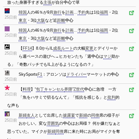
放った身勝手すぎる
主張
が自分
中心
で草
韓国
人の46％が9月
旅行
を
計画
…
予約
先は1位
福岡
・2位
25日前
東京
・3位
大阪
など近
距離
中心
韓国
人の46％が9月
旅行
を
計画
…
予約
先は1位
福岡
・2位
25日前
東京
・3位
大阪
など近
距離
中心
【
FF14
】8.0からIL
成長
ルート
の大幅
変更
とデイリーか
25日前
ら週ペースの遊びへ→ヒカセンたち「週
中心
は
マジ
助か
る」「奇数パッチでもIL上がるようになるの？」
SkySports
F1
：アロンソは
ドライバー
マーケットの
中心
25日前
【
料理
】“
包丁
キャンセル
界隈
”
Z世代
中心
に急増 一方
25日前
「魚をハサミで切るなんて」「抵抗を感じる」と
批判
的
な声も
新婦
友人
として出席した
披露宴
で
新婦
の
同僚
席の様子が
25日前
おかしい。変な
雰囲気
の
中心
はお局様？ 何か嫌だなぁと
思っていた。マイクが
新婦
同僚
席に来た時にお局がマイクを奪