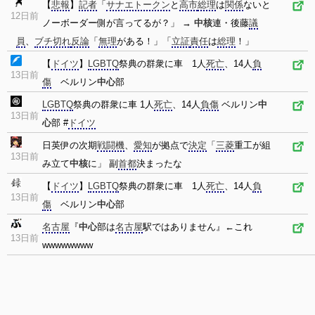
【
悲報
】
記者
「
サナエトークン
と
高市
総理
は
関係
ないと
12日前
ノーボーダー側が言ってるが？」 →
中核
連・後藤
議
員
、
ブチ切れ
反論
「
無理
がある！」「
立証
責任
は
総理
！」
【
ドイツ
】
LGBTQ
祭典の群衆に車 1人
死亡
、14人
負
13日前
傷
ベルリン
中心
部
LGBTQ
祭典の群衆に車 1人
死亡
、14人
負傷
ベルリン
中
13日前
心
部 #
ドイツ
日英伊の次期
戦闘機
、
愛知
が拠点で
決定
「
三菱
重工が組
13日前
み立て
中核
に」 副
首都
決まったな
【
ドイツ
】
LGBTQ
祭典の群衆に車 1人
死亡
、14人
負
13日前
傷
ベルリン
中心
部
名古屋
『
中心
部は
名古屋
駅ではありません』←これ
13日前
wwwwwwww