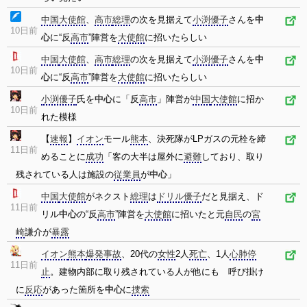
中国
大使館
、
高市
総理
の次を見据えて
小渕優子
さんを
中
10日前
心
に“反
高市
”陣営を
大使館
に招いたらしい
中国
大使館
、
高市
総理
の次を見据えて
小渕優子
さんを
中
10日前
心
に“反
高市
”陣営を
大使館
に招いたらしい
小渕優子
氏を
中心
に「反
高市
」陣営が
中国
大使館
に招か
10日前
れた模様
【
速報
】
イオン
モール
熊本
、決死隊がLPガスの元栓を締
11日前
めることに
成功
「客の大半は屋外に
避難
しており、取り
残されている人は施設の
従業員
が
中心
」
中国
大使館
がネクスト
総理
は
ドリル優子
だと見据え、ド
11日前
リル
中心
の“反
高市
”陣営を
大使館
に招いたと元
自民
の
宮
崎
謙介が
暴露
イオン
熊本
爆発
事故
、20代の
女性
2人
死亡
、1人
心肺停
11日前
止
。建物内部に取り残されている人が他にも 呼び掛け
に
反応
があった箇所を
中心
に
捜索