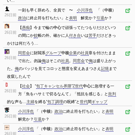
い…
一刻も早く辞めろ、全員で 〜
小川淳也
「（
中核
）
26日前
政治
に終止符を打ちたい」と
表明
解党か？
引退
か？
【
愚痴
】今まで輪の
中心
で頑張ってたつもりだけどいつ
26日前
の間にか
蚊
帳の外。確かに人
付き合
いは
苦手
だけどきっ
かけは何だろう…
同窓会
に財閥系
グループ
中核
企業
の
社員
章を付けたまま
26日前
で出た。勿論
俺
はそこの
社員
。
同窓会
で
俺
は盛り上がっ
た。
俺
のバッジを見てコロッと態度を変えあまつさえ
記憶
まで
改竄したんで
【
社会
】 “
包丁
キャンセル
界隈
”
Z世代
中心
に急増する一
26日前
方「魚をハサミで切るなんて」「抵抗を感じる」と
批判
的な声も…
主婦
を縛る“
包丁
調理
の呪縛”と
世代
間
ギャップ
小川淳也
「（
中核
）
政治
に終止符を打ちたい」と
表明
26日前
解党か？
引退
か？
小川淳也
「（
中核
）
政治
に終止符を打ちたい」と
表明
26日前