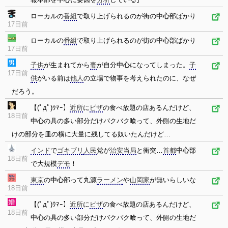
ローカルの
番組
で取り上げられるのが街の
中心
部ばかり
17日前
ローカルの
番組
で取り上げられるのが街の
中心
部ばかり
17日前
子供
が生まれてから
妻
が自分
中心
になってしまった。
子
17日前
供
がいる前は
他人
の立場で物事を考えられたのに、なぜ
だろう。
【(ﾟдﾟ)ｳﾏｰ】
近所
に
ピザ
の食べ放題の店あるんだけど、
18日前
中心
の具の多い部分だけバクバク喰って、外側の生地だ
けの部分を皿の横に大量に残してる奴いたんだけど…
インド
で
ゴキブリ
人民
党が
治安
当局
と衝突…
首都
中心
部
18日前
で大規模
デモ
！
東京
の
中心
部って丸源
ラーメン
や
山岡家
が無いらしいな
18日前
【(ﾟдﾟ)ｳﾏｰ】
近所
に
ピザ
の食べ放題の店あるんだけど、
18日前
中心
の具の多い部分だけバクバク喰って、外側の生地だ