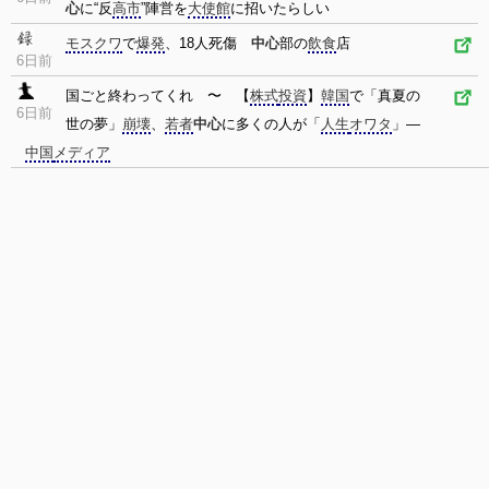
心
に“反
高市
”陣営を
大使館
に招いたらしい
モスクワ
で
爆発
、18人死傷
中心
部の
飲食
店
6日前
国ごと終わってくれ 〜 【
株式
投資
】
韓国
で「真夏の
6日前
世の夢」
崩壊
、
若者
中心
に多くの人が「
人生
オワタ
」―
中国
メディア