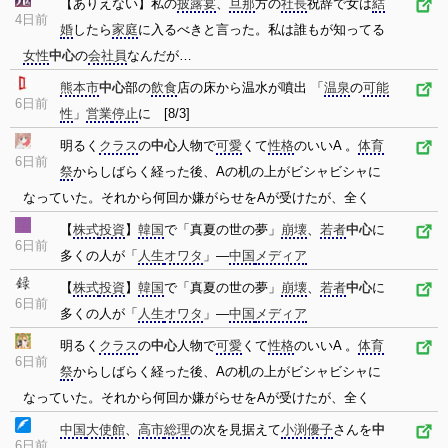
【ありえない】私の
披露宴
、
旦那
方の
社長
祝辞で女は
結
4日前
婚
したら
家庭
に入るべきと言った。私は誰もが知ってる
女性
中心
の
会社員
なんだが…
熊本市
中心
部の
飲食
店の床から温水が噴出 「
温泉
の
可能
6日前
性
」
営業
停止
に [8/3]
明るく
クラス
の
中心
人物で
可愛
くて
性格
のいいA 。
体育
6日前
祭
からしばらく経った後、Aの机の上がビシャビシャに
なっていた。それから何回か嫌がらせをAが受けたが、全く
【
株式
投資
】
韓国
で「真夏の世の夢」
崩壊
、
若者
中心
に
6日前
多くの人が「
人生
オワタ
」―
中国
メディア
【
株式
投資
】
韓国
で「真夏の世の夢」
崩壊
、
若者
中心
に
6日前
多くの人が「
人生
オワタ
」―
中国
メディア
明るく
クラス
の
中心
人物で
可愛
くて
性格
のいいA 。
体育
6日前
祭
からしばらく経った後、Aの机の上がビシャビシャに
なっていた。それから何回か嫌がらせをAが受けたが、全く
中国
大使館
、
高市
総理
の次を見据えて
小渕優子
さんを
中
6日前