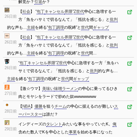
解党か？
引退
か？
【
社会
】 “
包丁
キャンセル
界隈
”
Z世代
中心
に急増する一
26日前
方「魚をハサミで切るなんて」「抵抗を感じる」と
批判
的な声も…
主婦
を縛る“
包丁
調理
の呪縛”と
世代
間
ギャップ
【
社会
】 “
包丁
キャンセル
界隈
”
Z世代
中心
に急増する一
26日前
方「魚をハサミで切るなんて」「抵抗を感じる」と
批判
的な声も…
主婦
を縛る“
包丁
調理
の呪縛”と
世代
間...
“
包丁
キャンセル
界隈
”
Z世代
中心
に急増する一方「魚をハ
26日前
サミで切るなんて」「抵抗を感じる」と
批判
的な声も…
主婦
を縛る“
包丁
調理
の呪縛”と
世代
間
ギャップ
【激☆ウマ】
美味い
味噌
ラーメン
の
中心
に乗ってるひき
27日前
肉とモヤシをラードで炒めた奴wwwwwwww
【
NBA
】
優勝
を狙う
チーム
の
中心
に据えるのが難しい
ス
28日前
ーパースター
は誰だ？
インディーズの
タレント
みたいな事をやっていたK。
俺
29日前
含めた数人でKを
中心
とした
事業
を始める事になった