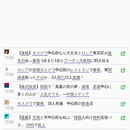
【
速報
】
モスクワ
中心
部なら大丈夫と
ロシア
軍高官が
誕
7日前
生日
会→
爆発
1歩また1歩と
プーチン
大統領
に戦火迫る
ロシア
の
首都
モスクワ
中心
部の
レストラン
で
爆発
、軍
関
7日前
係者
狙った
テロ
か…3人
死亡
21人
負傷
！
【
株式
投資
】
韓国
で「真夏の世の夢」
崩壊
、
若者
中心
に
7日前
多くの人が「
人生
オワタ
」―
中国
メディア
モスクワ
で
爆発
、18人死傷
中心
部の
飲食
店
7日前
【
愛媛
】
空港
と市
中心
部を結ぶ「
韓国
人向け
無料
送迎バ
7日前
ス」
SNS
で
炎上