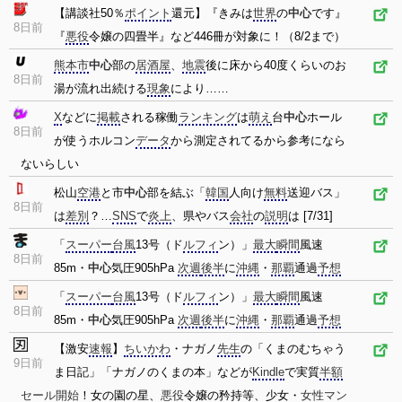
【講談社50％
ポイント
還元】『きみは
世界
の
中心
です』
8日前
『
悪役
令嬢の四畳半』など446冊が対象に！（8/2まで）
熊本市
中心
部の
居酒屋
、
地震
後に床から40度くらいのお
8日前
湯が流れ出続ける
現象
により……
X
などに
掲載
される稼働
ランキング
は
萌え
台
中心
ホール
8日前
が使うホルコン
データ
から測定されてるから参考になら
ないらしい
松山
空港
と市
中心
部を結ぶ「
韓国
人向け
無料
送迎バス」
8日前
は
差別
？…
SNS
で
炎上
、県やバス
会社
の
説明
は [7/31]
「
スーパー
台風
13号（ド
ルフィ
ン）」
最大
瞬間
風速
8日前
85m・
中心
気圧905hPa
次週
後半
に
沖縄
・
那覇
通過
予想
「
スーパー
台風
13号（ド
ルフィ
ン）」
最大
瞬間
風速
8日前
85m・
中心
気圧905hPa
次週
後半
に
沖縄
・
那覇
通過
予想
【激安
速報
】
ちいかわ
・ナガノ
先生
の「くまのむちゃう
9日前
ま日記」「ナガノのくまの本」などが
Kindle
で実質
半額
セール
開始
！女の園の星、
悪役
令嬢の矜持等、少女・
女性
マン