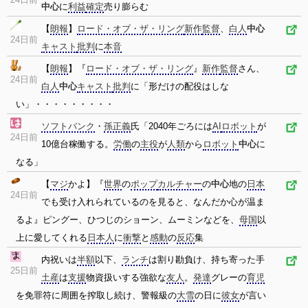
中心
に
利益
確定
売り膨らむ
【
朗報
】
ロード・オブ・ザ・リング
新作
監督
、
白人
中心
24日前
キャスト
批判
に
本音
【
朗報
】『
ロード・オブ・ザ・リング
』
新作
監督
さん、
24日前
白人
中心
キャスト
批判
に「形だけの配役はしな
い」・・・・・・・・・
ソフトバンク
・
孫正義
氏「2040年ごろには
AI
ロボット
が
24日前
10億台稼働する。
労働
の
主役
が
人類
から
ロボット
中心
に
なる」
【
マジ
かよ】『
世界
の
ポップ
カルチャー
の
中心
地の
日本
24日前
でも受け入れられているのを見ると、なんだか心が温ま
るよ』ピングー、ひつじのショーン、ムーミンなどを、
母国
以
上に愛してくれる
日本人
に
衝撃
と
感動
の
反応
集
内祝いは
半額
以下、
ランチ
は割り勘負け、持ち寄った手
25日前
土産
は
支援
物資扱いする強欲な
友人
。
発達
グレーの
育児
を免罪符に周囲を搾取し続け、警報級の
大雪
の日に
彼女
が言い