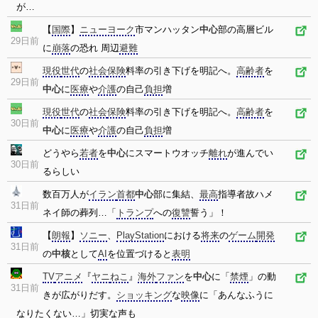
が…
【
国際
】
ニューヨーク
市マンハッタン
中心
部の高層ビル
29日前
に
崩落
の恐れ 周辺
避難
現役
世代
の
社会
保険
料率の引き下げを明記へ。
高齢者
を
29日前
中心
に
医療
や
介護
の自己
負担
増
現役
世代
の
社会
保険
料率の引き下げを明記へ。
高齢者
を
30日前
中心
に
医療
や
介護
の自己
負担
増
どうやら
若者
を
中心
にスマートウオッチ
離れ
が進んでい
30日前
るらしい
数百万人が
イラン
首都
中心
部に集結、
最高
指導者故ハメ
31日前
ネイ師の葬列…「
トランプ
への
復讐
誓う」！
【
朗報
】
ソニー
、
PlayStation
における
将来
の
ゲーム
開発
31日前
の
中核
として
AI
を位置づけると
表明
TV
アニメ
『
ヤニ
ねこ
』
海外
ファン
を
中心
に「
禁煙
」の動
31日前
きが広がりだす。
ショッキング
な
映像
に「あんなふうに
なりたくない…」切実な声も