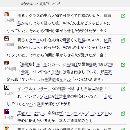
#かわいい
#批判
#性格
明るく
クラス
の
中心
人物で
可愛
くて
性格
のいいA 。
体育
3時間
祭
からしばらく経った後、Aの机の上がビシャビシャに
なっていた。それから何回か嫌がらせをAが受けたが、全く
明るく
クラス
の
中心
人物で
可愛
くて
性格
のいいA 。
体育
8時間
祭
からしばらく経った後、Aの机の上がビシャビシャに
なっていた。それから何回か嫌がらせをAが受けたが、全く
【
避難
所】
キッチン
カー、
から揚げ
や麺類
提供
40代
女性
19時間
「
最高
、パン
中心
の
生活
には飽き飽きしていて、
野菜
不
足
も感じていた」→
時事通信
タイトル
「パンに飽き飽き」
インフルエンサー
、
X
の
誹謗中傷
により
自殺
→
記者
「こ
1日前
れ、インプレ
ゾンビ
が
誹謗中傷
の
中心
じゃね？」→
分析
していくと
ヤバ
イ
真実
が浮かび上がる
王者
アーセナル
、今季は
ヴィニシウス
を
プロジェクト
の
1日前
中心
に据えたい考えか。本人に通達済みとも
明るく
クラス
の
中心
人物で
可愛
くて
性格
のいいA 。
体育