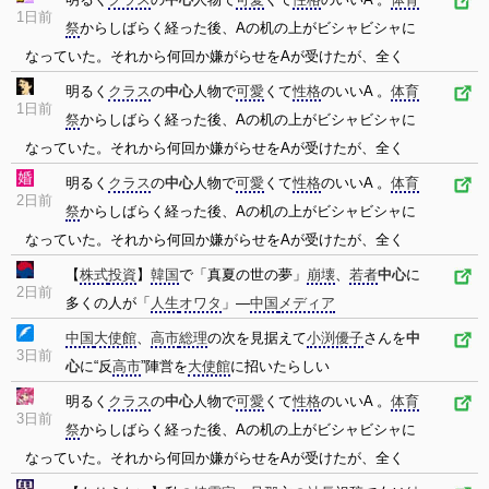
1日前
祭
からしばらく経った後、Aの机の上がビシャビシャに
なっていた。それから何回か嫌がらせをAが受けたが、全く
明るく
クラス
の
中心
人物で
可愛
くて
性格
のいいA 。
体育
1日前
祭
からしばらく経った後、Aの机の上がビシャビシャに
なっていた。それから何回か嫌がらせをAが受けたが、全く
明るく
クラス
の
中心
人物で
可愛
くて
性格
のいいA 。
体育
2日前
祭
からしばらく経った後、Aの机の上がビシャビシャに
なっていた。それから何回か嫌がらせをAが受けたが、全く
【
株式
投資
】
韓国
で「真夏の世の夢」
崩壊
、
若者
中心
に
2日前
多くの人が「
人生
オワタ
」―
中国
メディア
中国
大使館
、
高市
総理
の次を見据えて
小渕優子
さんを
中
3日前
心
に“反
高市
”陣営を
大使館
に招いたらしい
明るく
クラス
の
中心
人物で
可愛
くて
性格
のいいA 。
体育
3日前
祭
からしばらく経った後、Aの机の上がビシャビシャに
なっていた。それから何回か嫌がらせをAが受けたが、全く