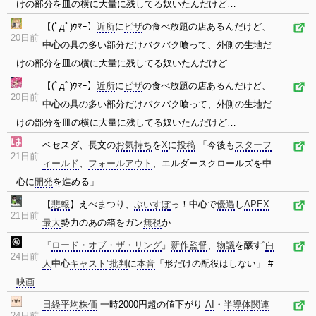
けの部分を皿の横に大量に残してる奴いたんだけど…
【(ﾟдﾟ)ｳﾏｰ】
近所
に
ピザ
の食べ放題の店あるんだけど、
20日前
中心
の具の多い部分だけバクバク喰って、外側の生地だ
けの部分を皿の横に大量に残してる奴いたんだけど…
【(ﾟдﾟ)ｳﾏｰ】
近所
に
ピザ
の食べ放題の店あるんだけど、
20日前
中心
の具の多い部分だけバクバク喰って、外側の生地だ
けの部分を皿の横に大量に残してる奴いたんだけど…
ベセスダ、長文の
お気持ち
を
X
に
投稿
「今後も
スターフ
21日前
ィールド
、
フォールアウト
、エルダースクロールズを
中
心
に
開発
を進める」
【
悲報
】えぺまつり、
ぶいすぽ
っ！
中心
で
優遇
し
APEX
21日前
最大
勢力のあの箱をガン
無視
か
『
ロード・オブ・ザ・リング
』
新作
監督
、
物議
を醸す“
白
24日前
人
中心
キャスト
”
批判
に
本音
「形だけの配役はしない」 #
映画
日経平均
株価
一時2000円超の値下がり
AI
・
半導体
関連
24日前