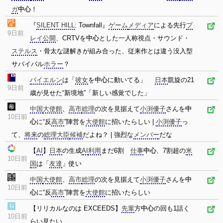
ガ
中心
！
『
SILENT HILL
: Townfall』
ゲーム
メディア
による先行
プ
9日前
レイ
公開
、CRTVを
中心
とした一人称視点・サウンド・
ステルス
・骨太な謎解きが組み合った、従来作とは違う没入型
サバイバル
ホラー
？
バイエルン
は「
彼女
を
中心
に動いてる」
日本
凱旋の21
9日前
歳が見せた“新境地”「新しい感覚でした」
中国
大使館
、
高市
総理
の次を見据えて
小渕優子
さんを
中
10日前
心
に“反
高市
”陣営を
大使館
に招いたらしい |
小渕優子
っ
て、
将来
の
総理大臣
候補
だよね？ | 強烈な
メンバー
だな
【
AI
】
日本
の生成
AI
利用
まだ6割
仕事
中心
、7割超の
米
10日前
国
は「
友達
」使い
中国
大使館
、
高市
総理
の次を見据えて
小渕優子
さんを
中
10日前
心
に“反
高市
”陣営を
大使館
に招いたらしい
【リリカルなのは EXCEEDS】
先輩
方
中心
の回も1話く
10日前
らい見たい