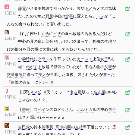
義父
がメタボ検診で引っかかり、夫や
トメ
もメタボ気味
15日前
だったので魚と
野菜
中心
の
食事
に変えたら、
トメ
が「こ
んなの食べられない」と言い出した。
【(ﾟдﾟ)ｳﾏｰ】
近所
に
ピザ
の食べ放題の店あるんだけど、
16日前
中心
の具の多い部分だけバクバク喰って、外側の生地だ
けの部分を皿の横に大量に残してる奴いたんだけど…
中学
時代
に
クラス
を牛耳っていた
カースト
上位
女子
5人
16日前
組！
わがまま
放題で威張っていたが、
中心
人物の
父親
が
交通事故
に遭って
美人
が早退した直後、残された4人が放った
「
衝撃
の
言葉
」に
ドン引き
【1万
いいね
】
X
民「えっ！？
名古屋
駅って
名古屋
の
中心
16日前
じゃないの！？」
【
悲報
】
スペイン
のロドリさん、
ポルトガル
の
中心
選手
17日前
は？と聞かれｗｗｗｗｗｗ
自民党
の鈴木
幹事長
､
高市
内閣
の
支持
率下落について｢広
17日前
報本部を
中心
に要因を
分析
している｣