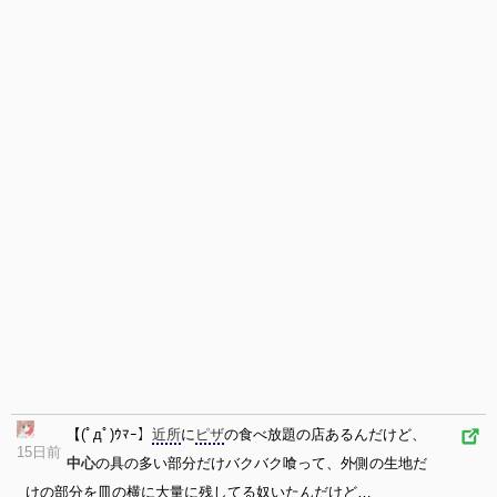
【(ﾟдﾟ)ｳﾏｰ】
近所
に
ピザ
の食べ放題の店あるんだけど、
15日前
中心
の具の多い部分だけバクバク喰って、外側の生地だ
けの部分を皿の横に大量に残してる奴いたんだけど…