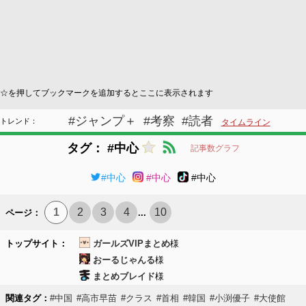
☆を押してブックマークを追加するとここに表示されます
#ジャンプ＋
#考察
#読者
トレンド：
タイムライン
タグ： #中心
記事数グラフ
#中心
#中心
#中心
1
2
3
4
10
ページ：
...
トップサイト：
ガールズVIPまとめ
様
おーるじゃんる
様
まとめブレイド
様
関連タグ：
#中国
#高市早苗
#クラス
#首相
#韓国
#小渕優子
#大使館