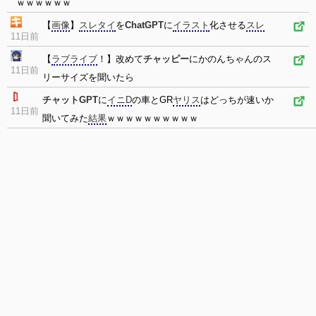
ｗｗｗｗｗｗ
【
画像
】
スレタイ
を
ChatGPT
に
イラスト
化させる
スレ
11日前
【
ラブライブ
！】改めて
チャッピー
にかのんちゃんのス
11日前
リーサイズを聞いたら
チャットGPT
に
イニD
の車とGR
ヤリス
はどっちが速いか
11日前
聞いてみた
結果
ｗｗｗｗｗｗｗｗｗｗ