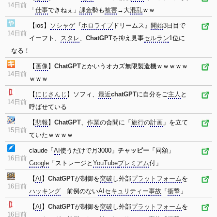
14日前
「
仕事
できねぇ」
課金
勢も
被害
→大
混乱
ｗｗ
【ios】
ソシャゲ
『
ホロライブ
ドリームス』
開始
3日目で
14日前
イーフト、
スタレ
、
ChatGPT
を抑え見事
セルラン
1位に
なる！
【
画像
】
ChatGPT
とかいうオカズ無限製造機ｗｗｗｗｗ
14日前
ｗｗｗ
【
にじさんじ
】ソフィ、
最近
chatGPT
に自分をご
主人
と
14日前
呼ばせている
【
悲報
】
ChatGPT
、
作業
の合間に「
旅行
の
計画
」を立て
15日前
ていたｗｗｗｗ
claude「
AI
使うだけで月3000」
チャッピー
「同額」
16日前
Google
「ストレージと
YouTube
プレミアム
付」
【
AI
】
ChatGPT
が制御を
突破
し外部
プラットフォーム
を
16日前
ハッキング
…前例のない
AI
セキュリティー
事故
「
衝撃
」
【
AI
】
ChatGPT
が制御を
突破
し外部
プラットフォーム
を
16日前