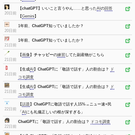
【
chatGPT
】いいこと言うやん……と思った
AI
の
回答
20日前
【
Gemini
】
1年前、
ChatGPT
知っていましたか？
20日前
1年前、
ChatGPT
知っていましたか？
21日前
【
画像
】
チャッピー
の
練習
してた副産物がこちら
21日前
【生成
AI
】
ChatGPT
に「敬語で話す」人の割合は？
ド
21日前
コモ
調査
【生成
AI
】
ChatGPT
に「敬語で話す」人の割合は？
ド
21日前
コモ
調査
【
話題
】
ChatGPT
に敬語で話す人15%→ニュー速+民
22日前
「
AI
にも礼儀正しいの根が深すぎる」
ChatGPT
に「敬語で話す」人の割合は？
ドコモ
調査
22日前