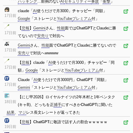
ハッキング
…前例のない
AI
セキュリティー
事故
「
衝撃
」
claude「
AI
使うだけで月3000」
チャッピー
「同額」
17日前
Google
「ストレージと
YouTube
プレミアム
付」
【
悲報
】
Gemini
さん、
性能
面では
ChatGPT
とClaudeに勝
17日前
てないので
安売り
で対抗へ
Gemini
さん、
性能
面で
ChatGPT
とClaudeに勝てないので
17日前
安売り
で対抗へwwwww
【
悲報
】claude「
AI
使うだけで月3000」
チャッピー
「同
17日前
額」
Google
「ストレージと
YouTube
プレミアム
付」
Claude「
AI
使うだけで月3000円」
ChatGPT
「同額」
17日前
Gemini
「ストレージと
YouTube
プレミアム
付」
【にじ甲2026】ロイヤルナイツの2年木村と1年ベンタク
18日前
(キャB)、どっちを正
捕手
にすべきか
ChatGPT
に聞いた
結果
、
マジ
レス長文レシートが返ってきた
【
悲報
】
ChatGPT
に敬語で話す人の割合ｗｗｗｗｗ
19日前