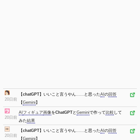
【
chatGPT
】いいこと言うやん……と思った
AI
の
回答
20日前
【
Gemini
】
AI
フィギュア
画像
を
ChatGPT
と
Gemini
で作って
比較
して
20日前
みた
結果
【
chatGPT
】いいこと言うやん……と思った
AI
の
回答
20日前
【
Gemini
】