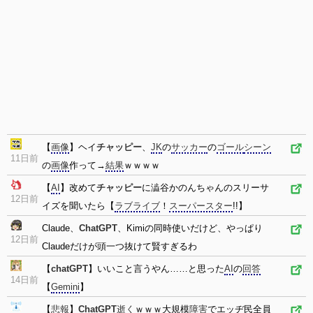
【
画像
】ヘイ
チャッピー
、
JK
の
サッカー
の
ゴール
シーン
11日前
の
画像
作って→
結果
ｗｗｗｗ
【
AI
】改めて
チャッピー
に澁谷かのんちゃんのスリーサ
12日前
イズを聞いたら【
ラブライブ
！
スーパースター
!!】
Claude、
ChatGPT
、Kimiの同時使いだけど、やっぱり
12日前
Claudeだけが頭一つ抜けて賢すぎるわ
【
chatGPT
】いいこと言うやん……と思った
AI
の
回答
14日前
【
Gemini
】
【
悲報
】
ChatGPT
逝く
ｗｗｗ大規模
障害
でエッヂ民全員