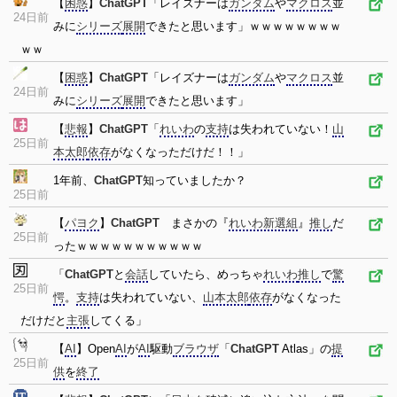
【
困惑
】
ChatGPT
「レイズナーは
ガンダム
や
マクロス
並
24日前
みに
シリーズ
展開
できたと思います」ｗｗｗｗｗｗｗｗ
ｗｗ
【
困惑
】
ChatGPT
「レイズナーは
ガンダム
や
マクロス
並
24日前
みに
シリーズ
展開
できたと思います」
【
悲報
】
ChatGPT
「
れいわ
の
支持
は失われていない！
山
25日前
本太郎
依存
がなくなっただけだ！！」
1年前、
ChatGPT
知っていましたか？
25日前
【
パヨク
】
ChatGPT
まさかの『
れいわ新選組
』
推し
だ
25日前
ったｗｗｗｗｗｗｗｗｗｗｗ
「
ChatGPT
と
会話
していたら、めっちゃ
れいわ
推し
で
驚
25日前
愕
。
支持
は失われていない、
山本太郎
依存
がなくなった
だけだと
主張
してくる」
【
AI
】Open
AI
が
AI
駆動
ブラウザ
「
ChatGPT
Atlas」の
提
25日前
供
を
終了