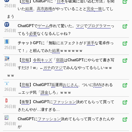
【
悲報
】
ChatGPT
に「
日本
を破滅に追い込む方法」を聞
25日前
いた
結果
、
高市
政権
がやっていることと
完全
一致
してし
まう
ChatGPT
で
ゲーム
作れて驚いた。
マジ
で
プログラマー
っ
25日前
てもう
必要
なくなるんじゃね？
チャットGPT
に「無駄にエフェクトがド
派手
な電卓作っ
25日前
て！」と頼んでみた
結果
ｗｗｗｗｗｗ
【
悲報
】
令和
キッズ
「
宿題
は
ChatGPT
にやらせて書き写
26日前
すだけ！w」←
ガチ
の
マジ
でみんなやってるらしいｗｗ
ｗｗ
【
悲報
】
ChatGPT
7
垢
運用
おじさん
、ついに
BAN
される
26日前
→エッヂ民「
課金
しろ」ｗｗｗ
【
衝撃
】
ChatGPT
に
ファッション
決めてもらって買って
26日前
きたんやが…凄すぎる…
ChatGPT
に
ファッション
決めてもらって買ってきたんや
26日前
が