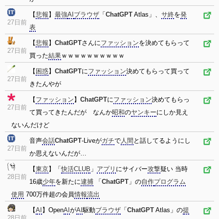
【
悲報
】
最強
AI
ブラウザ
「
ChatGPT
Atlas」、
サ終
を
発
27日前
表
【
悲報
】
ChatGPT
さんに
ファッション
を決めてもらって
27日前
買った
結果
ｗｗｗｗｗｗｗｗｗｗ
【
困惑
】
ChatGPT
に
ファッション
決めてもらって買って
27日前
きたんやが
【
ファッション
】
ChatGPT
に
ファッション
決めてもらっ
27日前
て買ってきたんだが なんか
昭和
の
ヤンキー
にしか見え
ないんだけど
音声
会話
ChatGPT
-Liveが
ガチ
で
人間
と話してるようにし
27日前
か思えないんだが…
【
東京
】「
快活CLUB
」
アプリ
にサイバー
攻撃
疑い 当時
28日前
16歳
少年
を新たに
逮捕
「
ChatGPT
」の
自作
プログラム
使用
700万件超の会員
情報
流出
【
AI
】Open
AI
が
AI
駆動
ブラウザ
「
ChatGPT
Atlas」の
提
28日前