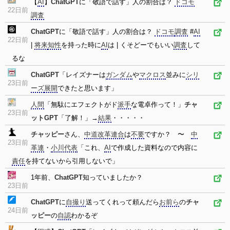
【
AI
】
ChatGPT
に「敬語で話す」人の割合は？
ドコモ
22日前
調査
ChatGPT
に「敬語で話す」人の割合は？
ドコモ
調査
#
AI
22日前
|
将来
知性
を持った時に
AI
は | くそどーでもいい
調査
して
るな
ChatGPT
「レイズナーは
ガンダム
や
マクロス
並みに
シリ
23日前
ーズ
展開
できたと思います」
人間
「無駄にエフェクトがド
派手
な電卓作って！」
チャ
23日前
ットGPT
「了解！」→
結果
・・・・・
チャッピー
さん、
中道改革連合
は
不要
ですか？ 〜
中
23日前
革連
・
小川代表
「これ、
AI
で作成した資料なので内容に
責任
を持てないから引用しないで」
1年前、
ChatGPT
知っていましたか？
23日前
ChatGPT
に
自撮り
送ってくれって頼んだら
お前ら
の
チャ
24日前
ッピー
の
自認
わかるぞ