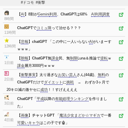
#ドコモ
#衝撃
【
AI
】8割が
Gemini
利用
、
ChatGPT
は68%
AI
利用
調査
8時間
ChatGPT
で
コミュ障
って治せる？？？
11時間
【
悲報
】
chatGPT
「この中に一人いらない
AI
がいまーす
12時間
ｗｗｗ」
【
朗報
】
ChatGPT
無
課金
民、無
制限
Luna＆推論で
逆転
ｗ
1日前
課金
層月3000円ｗｗｗ
【
衝撃
事実
】太り過ぎな
お笑い
芸人
さん(44歳)、
無料
の
2日前
ChatGPT
だけで
ダイエット
に
挑戦
→ わずか3ヶ月で
20キロ減の激ヤセに
成功
！！すげええええ
ChatGPT
「
平成
以降の
有能
総理
ランキング
を作りまし
3日前
た」
【
画像
】
チャットGPT
「
魔法少女まどか☆マギカ
で一番
4日前
可愛い
キャラ
はこの子です🤖」