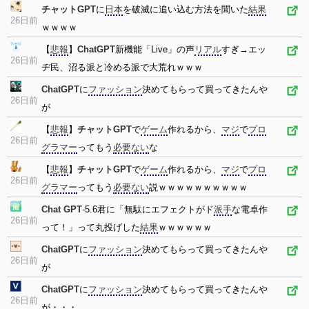
チャットGPT
に
日本
を破滅に追い込む方法を聞いた
結果
26日前
ｗｗｗｗ
【
悲報
】
ChatGPT
新機能「Live」の声
リアル
すぎ→エッ
26日前
ヂ民、沼る派と冷める派で大荒れｗｗｗ
ChatGPT
に
ファッション
決めてもらって買ってきたんや
26日前
が
【
悲報
】
チャットGPT
で
ゲーム
作れるから、
マジ
で
プロ
26日前
グラマー
ってもう
必要ない
な
【
悲報
】
チャットGPT
で
ゲーム
作れるから、
マジ
で
プロ
26日前
グラマー
ってもう
必要ない
説ｗｗｗｗｗｗｗｗｗｗ
Chat GPT
-5.6君に「無駄にエフェクトがド
派手
な電卓作
26日前
って！」って丸投げした
結果
ｗｗｗｗｗｗ
ChatGPT
に
ファッション
決めてもらって買ってきたんや
26日前
が
ChatGPT
に
ファッション
決めてもらって買ってきたんや
26日前
が・・・