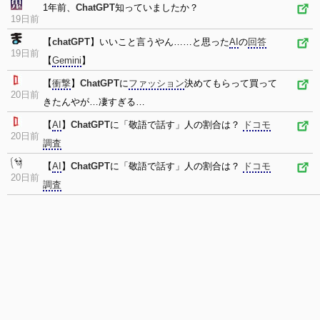
1年前、
ChatGPT
知っていましたか？
19日前
【
chatGPT
】いいこと言うやん……と思った
AI
の
回答
19日前
【
Gemini
】
【
衝撃
】
ChatGPT
に
ファッション
決めてもらって買って
20日前
きたんやが…凄すぎる…
【
AI
】
ChatGPT
に「敬語で話す」人の割合は？
ドコモ
20日前
調査
【
AI
】
ChatGPT
に「敬語で話す」人の割合は？
ドコモ
20日前
調査