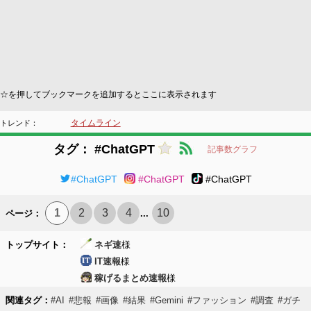
☆を押してブックマークを追加するとここに表示されます
タイムライン
トレンド：
タグ： #ChatGPT
記事数グラフ
#ChatGPT
#ChatGPT
#ChatGPT
1
2
3
4
10
ページ：
...
トップサイト：
ネギ速
様
IT速報
様
稼げるまとめ速報
様
関連タグ：
#AI
#悲報
#画像
#結果
#Gemini
#ファッション
#調査
#ガチ