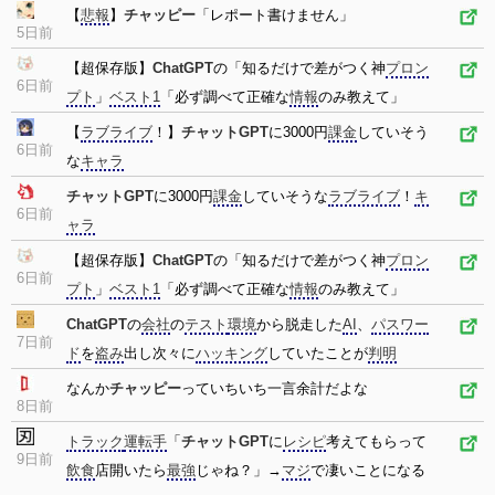
【
悲報
】
チャッピー
「レポート書けません」
5日前
【超保存版】
ChatGPT
の「知るだけで差がつく神
プロン
6日前
プト
」
ベスト1
「必ず調べて正確な
情報
のみ教えて」
【
ラブライブ
！】
チャットGPT
に3000円
課金
していそう
6日前
な
キャラ
チャットGPT
に3000円
課金
していそうな
ラブライブ
！
キ
6日前
ャラ
【超保存版】
ChatGPT
の「知るだけで差がつく神
プロン
6日前
プト
」
ベスト1
「必ず調べて正確な
情報
のみ教えて」
ChatGPT
の
会社
の
テスト
環境
から脱走した
AI
、
パスワー
7日前
ド
を
盗み
出し次々に
ハッキング
していたことが
判明
なんか
チャッピー
っていちいち一言余計だよな
8日前
トラック
運転手
「
チャットGPT
に
レシピ
考えてもらって
9日前
飲食
店開いたら
最強
じゃね？」→
マジ
で凄いことになる