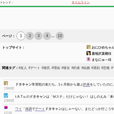
タイムライン
トレンド：
1
2
3
4
10
ページ：
...
トップサイト：
おにひめちゃ
基地沢直樹
まなにゅ～
関連タグ：
#友人
#デート
#彼氏
#理由
#彼女
#約束
#結婚
#遅刻
#悲報
ドタキャン
常習犯の友だち。1ヶ月前から遊ぶ
約束
をしていたのに
13時間
t.A.T.u.の
ドタキャン
は「Ｍステ」だけじゃない！ はしのえみ「来
23時間
ワイ
「
体調
で
デート
ドタキャン
はしゃーない、またどっか行こう
1日前