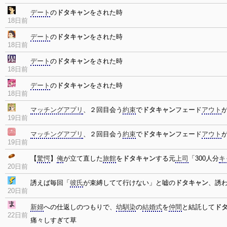
デート
の
ドタキャン
をされた時
18日前
デート
の
ドタキャン
をされた時
18日前
デート
の
ドタキャン
をされた時
18日前
デート
の
ドタキャン
をされた時
18日前
マッチングアプリ
、２回目会う
約束
で
ドタキャン
フェード
アウト
19日前
マッチングアプリ
、２回目会う
約束
で
ドタキャン
フェード
アウト
19日前
【
驚愕
】
俺
が立て直した
旅館
を
ドタキャン
する元
上司
「300人分
キ
20日前
誘えば毎回「
彼氏
が束縛してて行けない」と嘘の
ドタキャン
、誘
20日前
新婦
への仕返しのつもりで、
幼馴染
の
結婚式
を
仲間
と結託して
ド
22日前
痛々しすぎて草