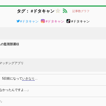
タグ： #ドタキャン
記事数グラフ
#ドタキャン
#ドタキャン
#ドタキャン
んの監視部屋
様
様
様
#マッチングアプリ
、5日前になって
いきなり
…
なかったんですよ…」
や」