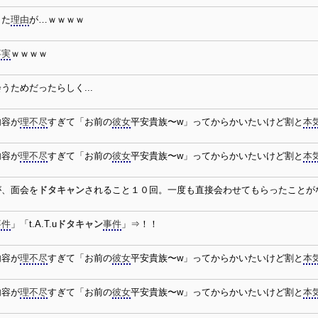
した
理由
が…ｗｗｗｗ
事実
ｗｗｗｗ
うためだったらしく...
内容が
理不尽
すぎて「お前の
彼女
平安貴族〜w」ってからかいたいけど割と
本
内容が
理不尽
すぎて「お前の
彼女
平安貴族〜w」ってからかいたいけど割と
本
が、面会を
ドタキャン
されること１０回。一度も直接会わせてもらったことが
事件
」「t.A.T.u
ドタキャン
事件
」⇒！！
内容が
理不尽
すぎて「お前の
彼女
平安貴族〜w」ってからかいたいけど割と
本
内容が
理不尽
すぎて「お前の
彼女
平安貴族〜w」ってからかいたいけど割と
本