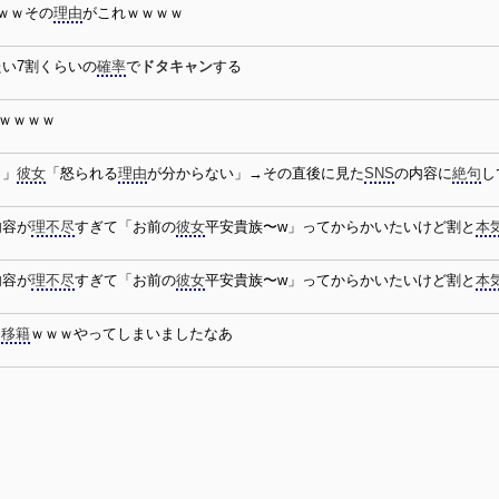
ｗｗｗその
理由
がこれｗｗｗｗ
い7割くらいの
確率
で
ドタキャン
する
ｗｗｗｗ
よ」
彼女
「怒られる
理由
が分からない」→その直後に見た
SNS
の内容に
絶句
し
内容が
理不尽
すぎて「お前の
彼女
平安貴族〜w」ってからかいたいけど割と
本
内容が
理不尽
すぎて「お前の
彼女
平安貴族〜w」ってからかいたいけど割と
本
て
移籍
ｗｗｗやってしまいましたなあ