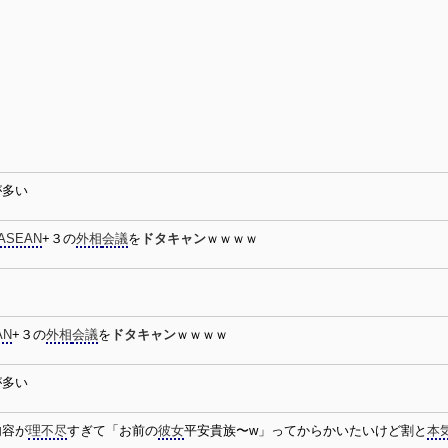
が多い
ASEAN
+３の
外相
会議
を
ドタキャン
ｗｗｗｗ
AN
+３の
外相
会議
を
ドタキャン
ｗｗｗｗ
が多い
内容が
理不尽
すぎて「お前の
彼女
平安貴族〜w」ってからかいたいけど割と
本