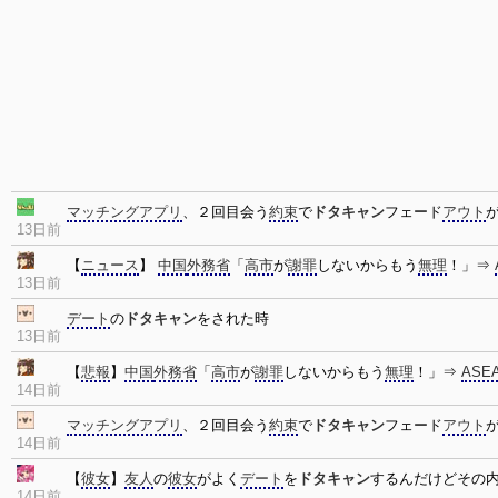
マッチングアプリ
、２回目会う
約束
で
ドタキャン
フェード
アウト
13日前
【
ニュース
】
中国
外務省
「
高市
が
謝罪
しないからもう
無理
！」⇒
13日前
デート
の
ドタキャン
をされた時
13日前
【
悲報
】
中国
外務省
「
高市
が
謝罪
しないからもう
無理
！」⇒
ASE
14日前
マッチングアプリ
、２回目会う
約束
で
ドタキャン
フェード
アウト
14日前
【
彼女
】
友人
の
彼女
がよく
デート
を
ドタキャン
するんだけどその
14日前