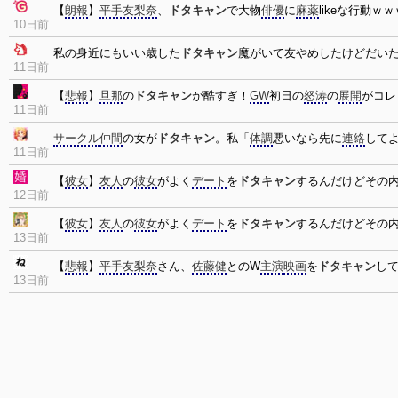
【
朗報
】
平手友梨奈
、
ドタキャン
で大物
俳優
に
麻薬
likeな行動ｗ
10日前
私の身近にもいい歳した
ドタキャン
魔がいて友やめしたけどだいた
11日前
【
悲報
】
旦那
の
ドタキャン
が酷すぎ！
GW
初日の
怒涛
の
展開
がコレ
11日前
サークル
仲間
の女が
ドタキャン
。私「
体調
悪いなら先に
連絡
して
11日前
【
彼女
】
友人
の
彼女
がよく
デート
を
ドタキャン
するんだけどその
12日前
【
彼女
】
友人
の
彼女
がよく
デート
を
ドタキャン
するんだけどその
13日前
【
悲報
】
平手友梨奈
さん、
佐藤健
とのW
主演
映画
を
ドタキャン
し
13日前