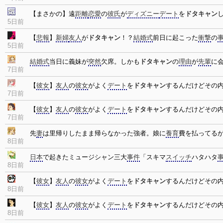
【まさかの】遠
距離
恋愛
の
彼氏
が
ディズニー
デート
を
ドタキャン
5日前
【
悲報
】
新婦
友人
が
ドタキャン
！？
結婚式
前日に起こった
衝撃
の
5日前
結婚式
当日に義妹が
突然
欠席。しかも
ドタキャン
の
理由
が
先輩
に会
7日前
【
彼女
】
友人
の
彼女
がよく
デート
を
ドタキャン
するんだけどその
7日前
【
彼女
】
友人
の
彼女
がよく
デート
を
ドタキャン
するんだけどその
7日前
先
妻
は里帰りしたまま帰らなかった強者。娘に
養育
費を払ってる
8日前
日本
で起きたミュージシャン三大
事件
「スキマ
スイッチ
ハタハタ
8日前
【
彼女
】
友人
の
彼女
がよく
デート
を
ドタキャン
するんだけどその
8日前
【
彼女
】
友人
の
彼女
がよく
デート
を
ドタキャン
するんだけどその
8日前