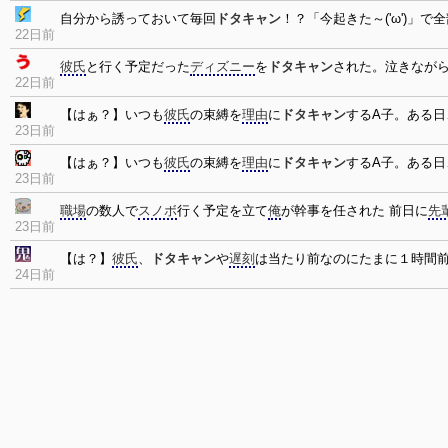
自分から誘っておいて毎回
ドタキャン
！？「今起きた～('ω')」
22日前
彼氏
と行く予定だった
ディズニー
を
ドタキャン
された。泣きなが
22日前
【はぁ？】いつも
彼氏
の束縛を
理由
に
ドタキャン
するA子。ある日
23日前
【はぁ？】いつも
彼氏
の束縛を
理由
に
ドタキャン
するA子。ある日
23日前
職場
の数人で
スノボ
行く予定を立て
俺
が幹事を任された 前日に
先
23日前
【は？】
彼氏
、
ドタキャン
や
遅刻
は当たり前なのにたまに１時間
24日前