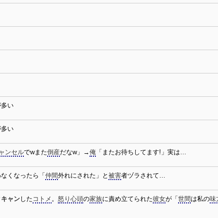
が多い
が多い
ャンセル
でwまた
倒産
だなw」→
俺
「またお待ちしてます!」実は…
わなくなったら「
仲間
外れにされた」と
被害
者ヅラされて…
タキャン
した
コトメ
。
怒り心頭
の
家族
に責め立てられた
彼女
が「
世間
は私の
味