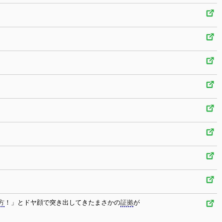
方
！」とドヤ顔で突き出してきたまさかの
証拠
が