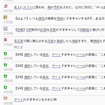
友人
に
カフェ
に誘われ、
俺
が
予約
を入れた。なのに当日に「やっ
15日前
【はぁ？】いつも
彼氏
の束縛を
理由
に
ドタキャン
するA子。ある日
17日前
【
悲報
】
GW
初日の
計画
を
旦那
が
ドタキャン
して
幼馴染
と遊びに行
17日前
非正規
で親に無心される
元彼
と
復縁
したら
地獄
すぎた…無
神経
な
17日前
のこと
【4/4】
婚約
している
彼女
。
デート
ドタキャン
メール
の直後に「こ
18日前
【3/4】
婚約
している
彼女
。
デート
ドタキャン
メール
の直後に「こ
18日前
【2/4】
婚約
している
彼女
。
デート
ドタキャン
メール
の直後に「こ
18日前
【1/4】
婚約
している
彼女
。
デート
ドタキャン
メール
の直後に「こ
18日前
デート
の
ドタキャン
をされた時
18日前