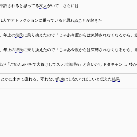
で全部許されると思ってる
友人
がいて、さらには…
ら1人でアトラクションに乗っていると思わ
ぬこ
とが起きた
、年上の
彼氏
に乗り換えたので「じゃあ今度からは束縛されなくなるから、
、年上の
彼氏
に乗り換えたので「じゃあ今度からは束縛されなくなるから、
輩
が「
ごめん
w
パチ
で大負けして
スノボ
無理
w」と言いだし
ドタキャン
→ 後
前とかに来きて疲れる。守れない
約束
はしないでほしいと伝えた
結果