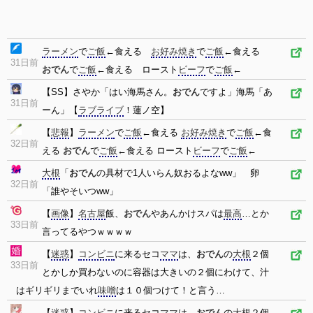
ラーメン
で
ご飯
←食える
お好み焼き
で
ご飯
←食える
31日前
おでん
で
ご飯
←食える ロースト
ビーフ
で
ご飯
←
【SS】さやか「はい海馬さん。
おでん
ですよ」海馬「あ
31日前
ーん」【
ラブライブ
！蓮ノ空】
【
悲報
】
ラーメン
で
ご飯
←食える
お好み焼き
で
ご飯
←食
32日前
える
おでん
で
ご飯
←食える ロースト
ビーフ
で
ご飯
←
大根
「
おでん
の具材で1人いらん奴おるよなww」 卵
32日前
「誰やそいつww」
【
画像
】
名古屋
飯、
おでん
やあんかけスパは
最高
…とか
33日前
言ってるやつｗｗｗｗ
【
迷惑
】
コンビニ
に来るセコ
ママ
は、
おでん
の
大根
２個
33日前
とかしか買わないのに容器は大きいの２個にわけて、汁
はギリギリまでいれ
味噌
は１０個つけて！と言う…
【
迷惑
】
コンビニ
に来るセコ
ママ
は、
おでん
の
大根
２個