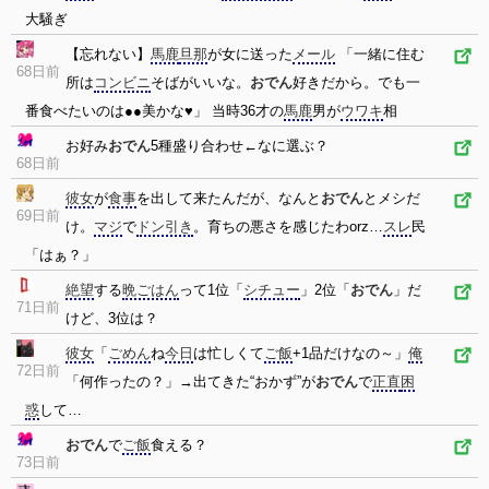
大騒ぎ
【忘れない】
馬鹿
旦那
が女に送った
メール
「一緒に住む
68日前
所は
コンビニ
そばがいいな。
おでん
好きだから。でも一
番食べたいのは●●美かな♥」 当時36才の
馬鹿
男が
ウワキ
相
お好み
おでん
5種盛り合わせ←なに選ぶ？
68日前
彼女
が
食事
を出して来たんだが、なんと
おでん
とメシだ
69日前
け。
マジ
で
ドン引き
。育ちの悪さを感じたわorz…
スレ
民
「はぁ？」
絶望
する
晩ごはん
って1位「
シチュー
」2位「
おでん
」だ
71日前
けど、3位は？
彼女
「
ごめん
ね
今日
は忙しくて
ご飯
+1品だけなの～」
俺
72日前
「何作ったの？」→出てきた“おかず”が
おでん
で
正直
困
惑
して…
おでん
で
ご飯
食える？
73日前