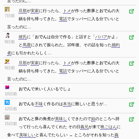
言ったのに…
旦那
が
実家
に行ったら、
トメ
が作った酢豚と
おでん
の大
7日前
鍋を持ち帰ってきた。
電話
でタッパーに入る分でいいと
言ったのに…
彼氏
に「
おでん
は自分で作る」と話すと「
ババア
かよ」
9日前
と
馬鹿
にされて振られた。10年後、その話を知った
婚約
者
にも引かれたらしく…
旦那
が
実家
に行ったら、
トメ
が作った酢豚と
おでん
の大
9日前
鍋を持ち帰ってきた。
電話
でタッパーに入る分でいいと
言ったのに…
おでん
で米いく人いるでしょ
10日前
おでん
を
不味
く作るのは
本当
に難しいと思うが…
12日前
おでん
と豚の角煮が
美味し
くできたので
姑
のところへ持
15日前
って行ったら喜んでくれた その日
義兄
が来て
晩ごはん
に
食べて
美味しい
と喜んでたらしい → ところがそれを知った
義