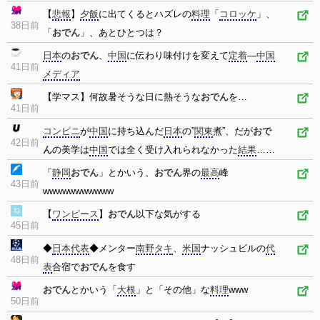
【
悲報
】
夕飯
に出てくるとハズレの
料理
「
コロッケ
」、
38日前
「
おでん
」、あとひとつは？
日本
の
おでん
、
中国
に伝わり味付けを変えて
定着
―
中国
41日前
メディア
【学マス】何故暑そうな日に熱そうな
おでん
を…
41日前
コンビニ
が
中国
に持ち込んだ
日本
の”
関東
煮”、だが
おで
42日前
ん
の美学は
中国
では全く受け入れられなかった
結果
……
「
静岡
おでん
」とかいう、
おでん
界の
最高
峰
43日前
wwwwwwwwwww
【
ワンピース
】
おでん
以下な気がする
45日前
◆
日本代表
◆メンター
南野タキ
、
米国
ナッシュビルの
代
48日前
表
合宿で
おでん
を食す
おでん
とかいう「
大根
」と「その他」な
料理
www
50日前