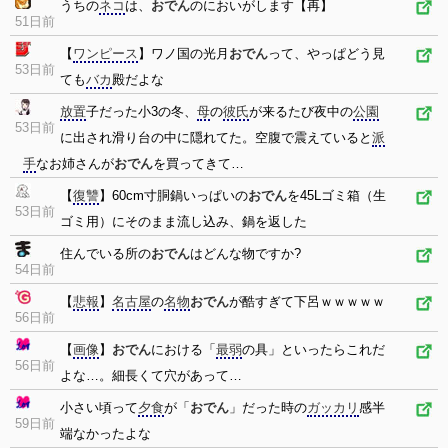
うちの
ネコ
は、
おでん
のにおいがします【再】
51日前
【
ワンピース
】ワノ国の光月
おでん
って、やっぱどう見
53日前
ても
バカ
殿だよな
放置
子だった小3の冬、
母
の
彼氏
が来るたび夜中の
公園
53日前
に出され滑り台の中に隠れてた。空腹で震えていると
派
手
なお姉さんが
おでん
を買ってきて…
【
復讐
】60cm寸胴鍋いっぱいの
おでん
を45Lゴミ箱（生
53日前
ゴミ用）にそのまま流し込み、鍋を返した
住んでいる所の
おでん
はどんな物ですか?
54日前
【
悲報
】
名古屋
の
名物
おでん
が酷すぎて下呂ｗｗｗｗｗ
56日前
【
画像
】
おでん
における「
最弱
の具」といったらこれだ
56日前
よな…。細長くて穴があって…
小さい頃って
夕食
が「
おでん
」だった時の
ガッカリ
感半
59日前
端なかったよな