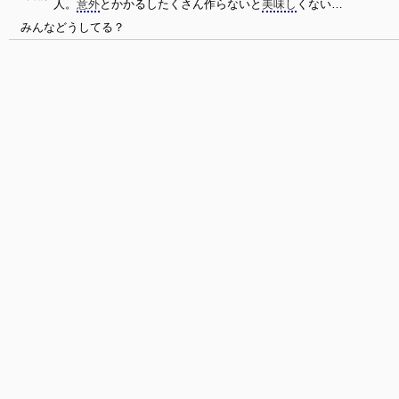
人。
意外
とかかるしたくさん作らないと
美味し
くない…
みんなどうしてる？