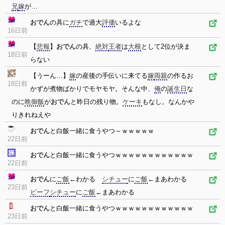
兄
嫁
が…
おでん
の具に
ガチ
で過大
評価
いるよな
16日前
【
悲報
】
おでん
の具、
絶対
王者
は
大根
として2位が決ま
18日前
らない
【うーん…】
嫁
の産後の手伝いに来てる
嫁
両親
の作るお
18日前
かずが煮物ばかりでモヤモヤ。そんな中、
俺
の
誕生日
な
のに
晩御飯
が
おでん
と昨日の残り物。
ケーキ
もなし。なんかや
りきれねえや
おでん
と白飯一緒に食うやつ～ｗｗｗｗｗ
22日前
おでん
と白飯一緒に食うやつｗｗｗｗｗｗｗｗｗｗｗｗ
22日前
おでん
に
ご飯
←わかる
シチュー
に
ご飯
←まあわかる
23日前
ビーフ
シチュー
に
ご飯
←まあわかる
おでん
と白飯一緒に食うやつｗｗｗｗｗｗｗｗｗｗｗｗ
23日前