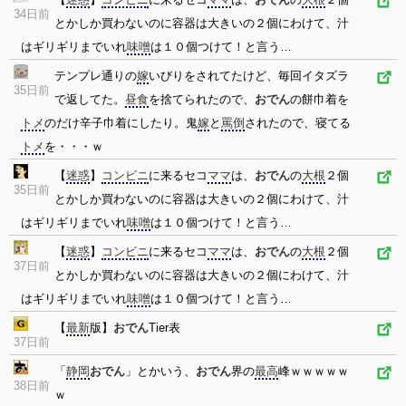
34日前
とかしか買わないのに容器は大きいの２個にわけて、汁
はギリギリまでいれ
味噌
は１０個つけて！と言う…
テンプレ通りの
嫁
いびりをされてたけど、毎回イタズラ
35日前
で返してた。
昼食
を捨てられたので、
おでん
の餅巾着を
トメ
のだけ辛子巾着にしたり。鬼
嫁
と
罵倒
されたので、寝てる
トメ
を・・・ｗ
【
迷惑
】
コンビニ
に来るセコ
ママ
は、
おでん
の
大根
２個
35日前
とかしか買わないのに容器は大きいの２個にわけて、汁
はギリギリまでいれ
味噌
は１０個つけて！と言う…
【
迷惑
】
コンビニ
に来るセコ
ママ
は、
おでん
の
大根
２個
37日前
とかしか買わないのに容器は大きいの２個にわけて、汁
はギリギリまでいれ
味噌
は１０個つけて！と言う…
【
最新
版】
おでん
Tier表
37日前
「
静岡
おでん
」とかいう、
おでん
界の
最高
峰ｗｗｗｗｗ
38日前
ｗ