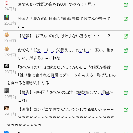
おでん
食べ放題の店を1980円でやろうと思う
24日前
外国人
「夏なのに
日本
の
自動販売機
で
おでん
が売って
26日前
た…」
【
悲報
】｢
おでん
｣のだしは飲まないほうがいい…！？
27日前
おでん
「低
カロリー
、
栄養
良し、
おいしい
、安い、飽き
28日前
ない、温まる」←これな
｢
おでん
｣のだしは飲まないほうがいい…内科医が警鐘
28日前
｢練り物に含まれる
腎臓
にダメージを与える | 焦げたもの
を食べると
肺がん
になる
【
警告
】内科医『”
おでん
の出汁”は
絶対
飲むな。
理由
が
29日前
これ』→
【
画像
】
コンビニ
で
おでん
ツンツンしてる奴いたｗｗｗ
29日前
ｗｗｗｗｗｗｗｗｗｗｗｗｗｗｗｗｗｗｗｗｗｗｗｗｗ
ｗｗｗｗｗｗｗｗｗ