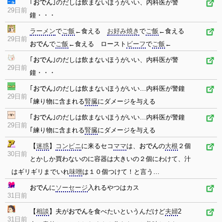
｢
おでん
｣のだしは飲まないほうがいい、内科医が警
29日前
鐘・・・
ラーメン
で
ご飯
←食える
お好み焼き
で
ご飯
←食える
29日前
おでん
で
ご飯
←食える ロースト
ビーフ
で
ご飯
←
｢
おでん
｣のだしは飲まないほうがいい、内科医が警
29日前
鐘・・・
｢
おでん
｣のだしは飲まないほうがいい…内科医が警鐘
29日前
｢練り物に含まれる
腎臓
にダメージを与える
｢
おでん
｣のだしは飲まないほうがいい…内科医が警鐘
29日前
｢練り物に含まれる
腎臓
にダメージを与える
【
迷惑
】
コンビニ
に来るセコ
ママ
は、
おでん
の
大根
２個
30日前
とかしか買わないのに容器は大きいの２個にわけて、汁
はギリギリまでいれ
味噌
は１０個つけて！と言う…
おでん
に
ソーセージ
入れるやつはカス
31日前
【
相談
】夫が
おでん
を食べたいというんだけど
夫婦
2
31日前