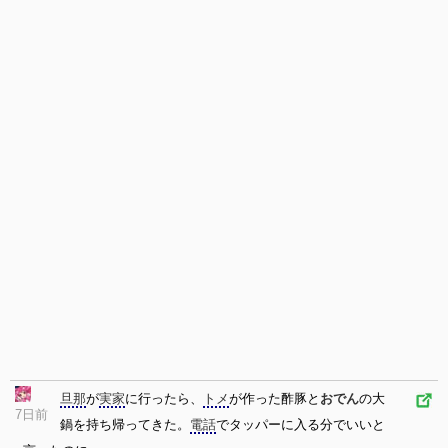
旦那
が
実家
に行ったら、
トメ
が作った酢豚と
おでん
の大
7日前
鍋を持ち帰ってきた。
電話
でタッパーに入る分でいいと