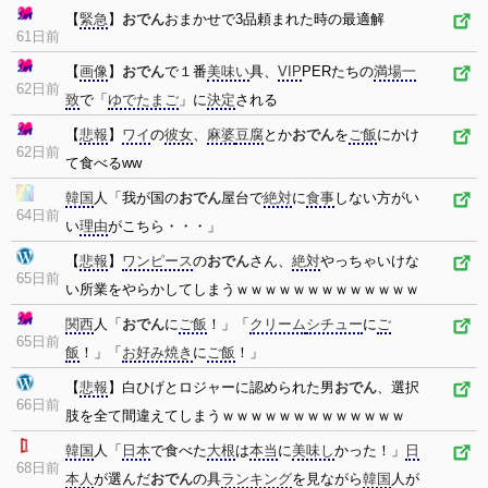
【
緊急
】
おでん
おまかせで3品頼まれた時の最適解
61日前
【
画像
】
おでん
で１番
美味い
具、
VIP
PERたちの
満場一
62日前
致
で「
ゆでたまご
」に
決定
される
【
悲報
】
ワイ
の
彼女
、
麻婆
豆腐
とか
おでん
を
ご飯
にかけ
62日前
て食べるww
韓国
人「我が国の
おでん
屋台で
絶対
に
食事
しない方がい
64日前
い
理由
がこちら・・・」
【
悲報
】
ワンピース
の
おでん
さん、
絶対
やっちゃいけな
65日前
い所業をやらかしてしまうｗｗｗｗｗｗｗｗｗｗｗｗｗ
関西
人「
おでん
に
ご飯
！」「
クリーム
シチュー
に
ご
65日前
飯
！」「
お好み焼き
に
ご飯
！」
【
悲報
】白ひげとロジャーに認められた男
おでん
、選択
66日前
肢を全て間違えてしまうｗｗｗｗｗｗｗｗｗｗｗｗｗ
韓国
人「
日本
で食べた
大根
は
本当
に
美味し
かった！」
日
68日前
本人
が選んだ
おでん
の具
ランキング
を見ながら
韓国
人が