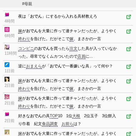
#母親
夜は「
おでん
」にするから入れる具材教えろ
4時間
嫁
が
おでん
を大量に作って連チャンだったが、ようやく
6時間
終わり
を告げた。だがそこで
嫁
、まさかの一言
コンビニ
の
おでん
を買ったら
注文
した具が入っていなか
11時間
った。尋常でなくムカついたので
店員
に...
逆に
おまえら
が「
おでん
で一番嫌いな具」って何や？
1日前
嫁
が
おでん
を大量に作って連チャンだったが、ようやく
2日前
終わり
を告げた。だがそこで
嫁
、まさかの一言
嫁
が
おでん
を大量に作って連チャンだったが、ようやく
2日前
終わり
を告げた。だがそこで
嫁
、まさかの一言
好きな
おでん
の具
TOP
10 1位
大根
2位玉子 3位餅入
2日前
り巾着 紀文
食品
調査
お前ら
は？
嫁
が
おでん
を大量に作って連チャンだったが、ようやく