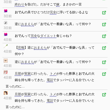
3日前
終わり
を告げた。だがそこで
嫁
、まさかの一言
おでん
の具でひとつだけ
完全
に浮いてる奴いるよな
3日前
逆に
おまえら
が「
おでん
で一番嫌いな具」って何や？
3日前
おでん
って
完全
な
ダイエット
食じゃね？
4日前
【
悲報
】逆に
おまえら
が「
おでん
で一番嫌いな具」って
4日前
何や？
逆に
おまえら
が「
おでん
で一番嫌いな具」って何や？
4日前
旦那
が
実家
に行ったら、
トメ
が作った酢豚と
おでん
の大
4日前
鍋を持ち帰ってきた。
電話
でタッパーに入る分でいいと
言ったのに…
旦那
が
実家
に行ったら、
トメ
が作った酢豚と
おでん
の大
4日前
鍋を持ち帰ってきた。
電話
でタッパーに入る分でいいと
言ったのに…