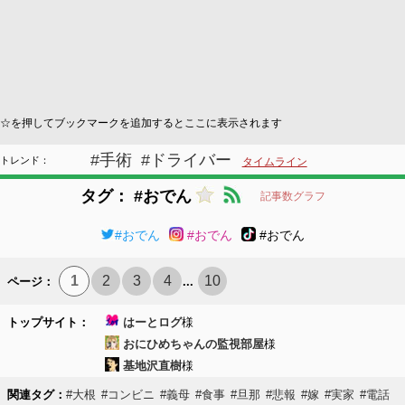
☆を押してブックマークを追加するとここに表示されます
#手術
#ドライバー
トレンド：
タイムライン
タグ： #おでん
記事数グラフ
#おでん
#おでん
#おでん
1
2
3
4
10
ページ：
...
トップサイト：
はーとログ
様
おにひめちゃんの監視部屋
様
基地沢直樹
様
関連タグ：
#大根
#コンビニ
#義母
#食事
#旦那
#悲報
#嫁
#実家
#電話