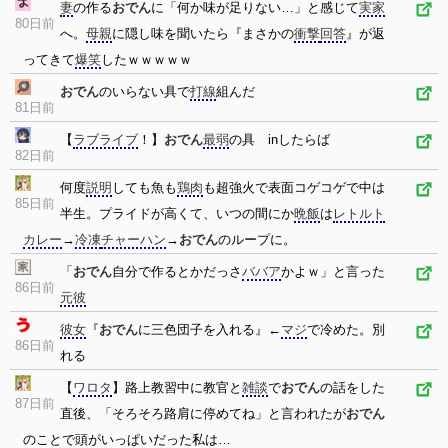
妻
の作る
おでん
に「何か味が足りない…」と感じて
実家
80日前
へ。
母親
に隠し味を聞いたら『まさかの
衝撃
回答
』が返
ってきて
爆笑
したｗｗｗｗｗ
おでん
のいらない具で
打線
組んだ
81日前
【
ラブライブ
！】
おでん
最弱
の具 inしたらば
82日前
何度
説明
しても魚も
鶏肉
も超強火で表面コゲコゲで中は
85日前
半生。プライドが高くて、いつの間にか
晩飯
は
レトルト
カレー
→
冷凍
チャーハン
→
おでん
のループに。
「
おでん
自分で作るとかだっさ
ババア
かよｗ」と言った
86日前
元彼
彼女
『
おでん
に三色団子を入れる』←
マジ
で冷めた。別
86日前
れる
【
ワロタ
】路上教習中に教官と
雑談
で
おでん
の話をした
87日前
直後、「そろそろ路肩に停めてね」と言われたが
おでん
のことで頭がいっぱいだった私は…