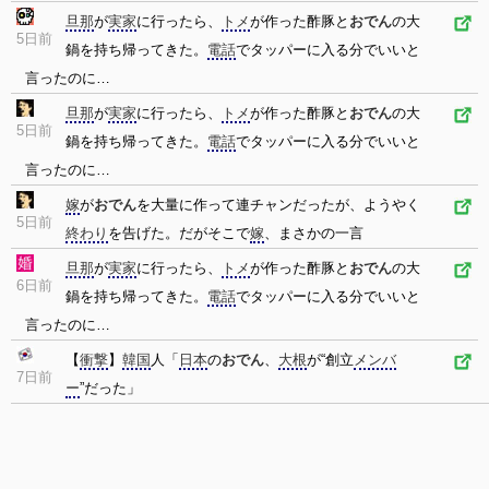
旦那
が
実家
に行ったら、
トメ
が作った酢豚と
おでん
の大
5日前
鍋を持ち帰ってきた。
電話
でタッパーに入る分でいいと
言ったのに…
旦那
が
実家
に行ったら、
トメ
が作った酢豚と
おでん
の大
5日前
鍋を持ち帰ってきた。
電話
でタッパーに入る分でいいと
言ったのに…
嫁
が
おでん
を大量に作って連チャンだったが、ようやく
5日前
終わり
を告げた。だがそこで
嫁
、まさかの一言
旦那
が
実家
に行ったら、
トメ
が作った酢豚と
おでん
の大
6日前
鍋を持ち帰ってきた。
電話
でタッパーに入る分でいいと
言ったのに…
【
衝撃
】
韓国
人「
日本
の
おでん
、
大根
が“創立
メンバ
7日前
ー
”だった」