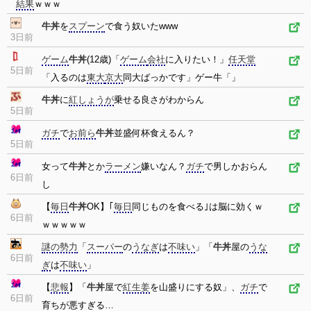
結果
ｗｗｗ
牛丼
を
スプーン
で食う奴いたwww
3日前
ゲーム
牛丼
(12歳)「
ゲーム
会社
に入りたい！」
任天堂
5日前
「入るのは
東大
京大
同大ばっかです」ゲー牛「」
牛丼
に
紅しょうが
乗せる良さがわからん
5日前
ガチ
で
お前ら
牛丼
並盛何杯食えるん？
5日前
女って
牛丼
とか
ラーメン
嫌いなん？
ガチ
で男しかおらん
6日前
し
【
毎日
牛丼
OK】｢
毎日
同じものを食べる｣は脳に効くｗ
6日前
ｗｗｗｗｗ
謎の勢力
「
スーパー
の
うなぎ
は
不味い
」「
牛丼
屋の
うな
6日前
ぎ
は
不味い
」
【
悲報
】「
牛丼
屋で
紅生姜
を山盛りにする奴」、
ガチ
で
6日前
育ちが悪すぎる…