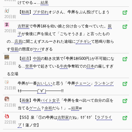
けてやる→…
結果
【
動画
】
ブチ切れ
オジさん、
牛丼
をぶん投げてしまう
20日前
吉野家
で
牛丼
1杯を幼い娘と分け合って食べていた。
親
20日前
子
が食後に声を揃えて「ごちそうさま」と言ったもの
の…
店員
に聞こえずスルーされた途端に
ブチギレ
て怒鳴り散ら
す
母親
の態度が
ヤバ
すぎる
【
経済
】
中国
の動き次第で｢
牛丼
1杯500円｣が不可能にな
21日前
る…
世界
中で起きている
牛肉
争奪戦での
日本
の厳しすぎ
る立場
牛丼
が一番
おいしい
と思う「
牛丼
チェーン
」
ランキング
21日前
ｷﾀ━━━━
(ﾟ∀ﾟ)
━━━━!!
【
画像
】
牛丼
バイト
女子
「
牛丼
を食べ比べて自分の店を
21日前
当てる
ゲーム
？
余裕
だら！」→
結果
w
【SS】泉「①の
牛丼
は
吉野家
だね」ﾓｸﾞﾓｸﾞ【
ラブライ
22日前
ブ
！蓮ノ空】