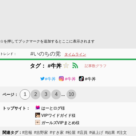
☆を押してブックマークを追加するとここに表示されます
#いのちの党
トレンド：
タイムライン
タグ： #牛丼
記事数グラフ
#牛丼
#牛丼
#牛丼
1
2
3
4
10
ページ：
...
トップサイト：
はーとログ
様
VIPワイドガイド
様
ガールズVIPまとめ
様
関連タグ：
#悲報
#吉野家
#すき家
#松屋
#店員
#値上げ
#結果
#注文