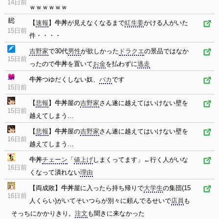
14日前
ｗｗｗｗｗｗ
【
速報
】
牛丼
が見えなくなるまで
紅生姜
かける人がいた
15日前
件・・・・
吉野家
で30代
男性
が欲しかった
ドラクエ
の景品ではなか
15日前
ったので
牛丼
を置いて
お金
を払わずに
逃走
牛丼
つゆだくしない奴、
バカ
です
15日前
【
悲報
】
牛丼
屋の
吉野家
さん遂に越えてはいけない壁を
15日前
越えてしまう…
【
悲報
】
牛丼
屋の
吉野家
さん遂に越えてはいけない壁を
16日前
越えてしまう…
牛丼
チェーン
「
値上げ
しまくってます」←行く人がいな
16日前
くなって潰れない
理由
【両成敗】
牛丼
屋に入ったら持ち帰りで
大学生
の集団(15
16日前
人くらい)がいてそいつらが別々に頼んでるせいで
店員
も
そっちにかかりきり。
注文
も聞きに来なかった