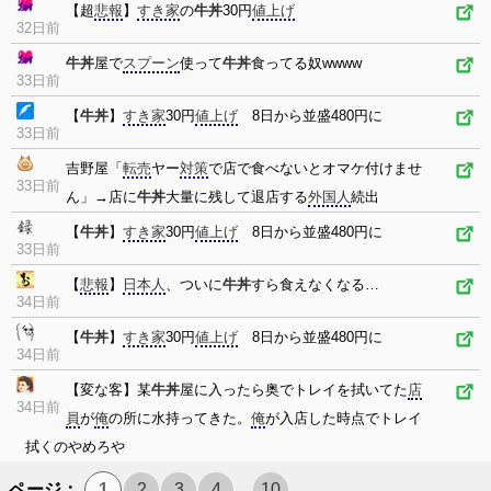
【超
悲報
】
すき家
の
牛丼
30円
値上げ
32日前
牛丼
屋で
スプーン
使って
牛丼
食ってる奴wwww
33日前
【
牛丼
】
すき家
30円
値上げ
8日から並盛480円に
33日前
吉野屋「
転売
ヤー
対策
で店で食べないとオマケ付けませ
33日前
ん」→店に
牛丼
大量に残して退店する
外国人
続出
【
牛丼
】
すき家
30円
値上げ
8日から並盛480円に
33日前
【
悲報
】
日本人
、ついに
牛丼
すら食えなくなる…
34日前
【
牛丼
】
すき家
30円
値上げ
8日から並盛480円に
34日前
【変な客】某
牛丼
屋に入ったら奥でトレイを拭いてた
店
34日前
員
が
俺
の所に水持ってきた。
俺
が入店した時点でトレイ
拭くのやめろや
ページ：
1
2
3
4
...
10