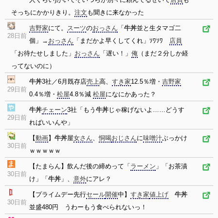
そっちにかかりきり。
注文
も聞きに来なかった
吉野家
にて。
スーツ
の
おっさん
「
牛丼
並と生タマゴ二
28日前
個」→
おっさん
「まだかよ早くしてくれ」ｿﾜｿﾜ
店員
「お待たせしました」
おっさん
「遅い！」
俺
（まだ２分しか経
ってないのに）
牛丼
3社／6月既存店
売上
高、
すき家
12.5％増・
吉野家
29日前
0.4％増・
松屋
4.8％減
松屋
になにかあった？
牛丼
チェーン
3社「もう
牛丼
じゃ稼げないよ……どうす
29日前
ればいいんや」
【
動画
】
牛丼
屋
女さん
、
恫喝
おじさん
に
味噌汁
ぶっかけ
30日前
ｗｗｗｗｗ
【たまらん】飲んだ後の締めって「
ラーメン
」「お茶漬
30日前
け」「
牛丼
」、
意外
にアレ？
【プライムデー先行
セール
開催
中】
すき家
値上げ
牛丼
30日前
並盛480円 うわーもう食べられないっ！