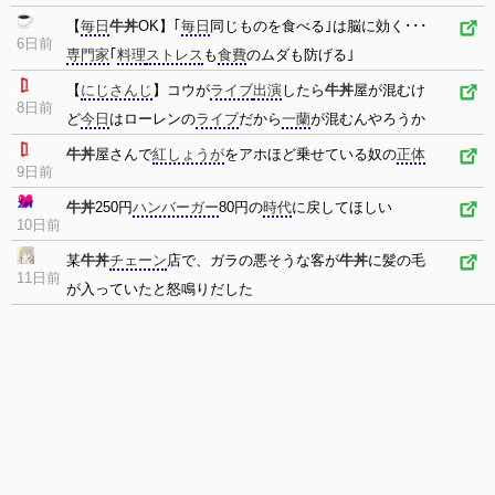
【
毎日
牛丼
OK】｢
毎日
同じものを食べる｣は脳に効く･･･
6日前
専門家
｢
料理
ストレス
も
食費
のムダも防げる｣
【
にじさんじ
】コウが
ライブ
出演
したら
牛丼
屋が混むけ
8日前
ど
今日
はローレンの
ライブ
だから
一蘭
が混むんやろうか
牛丼
屋さんで
紅しょうが
をアホほど乗せている奴の
正体
9日前
牛丼
250円
ハンバーガー
80円の
時代
に戻してほしい
10日前
某
牛丼
チェーン
店で、ガラの悪そうな客が
牛丼
に髪の毛
11日前
が入っていたと怒鳴りだした