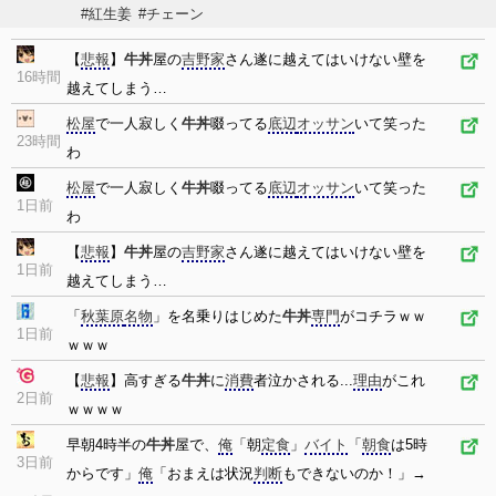
#紅生姜
#チェーン
【
悲報
】
牛丼
屋の
吉野家
さん遂に越えてはいけない壁を
16時間
越えてしまう…
松屋
で一人寂しく
牛丼
啜ってる
底辺
オッサン
いて笑った
23時間
わ
松屋
で一人寂しく
牛丼
啜ってる
底辺
オッサン
いて笑った
1日前
わ
【
悲報
】
牛丼
屋の
吉野家
さん遂に越えてはいけない壁を
1日前
越えてしまう…
「
秋葉原
名物
」を名乗りはじめた
牛丼
専門
がコチラｗｗ
1日前
ｗｗｗ
【
悲報
】高すぎる
牛丼
に
消費
者泣かされる...
理由
がこれ
2日前
ｗｗｗｗ
早朝4時半の
牛丼
屋で、
俺
「朝
定食
」
バイト
「
朝食
は5時
3日前
からです」
俺
「おまえは状況
判断
もできないのか！」→