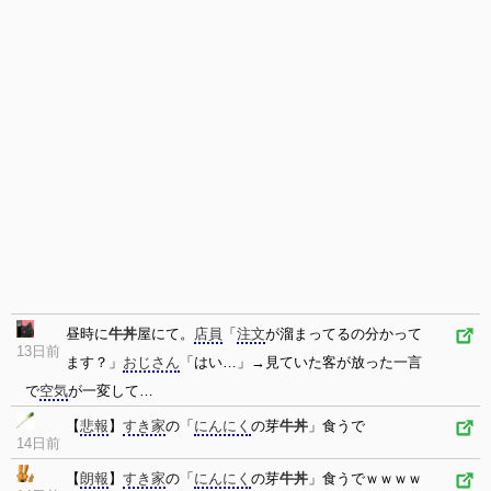
昼時に
牛丼
屋にて。
店員
「
注文
が溜まってるの分かって
13日前
ます？」
おじさん
「はい…」→見ていた客が放った一言
で
空気
が一変して…
【
悲報
】
すき家
の「
にんにく
の芽
牛丼
」食うで
14日前
【
朗報
】
すき家
の「
にんにく
の芽
牛丼
」食うでｗｗｗｗ