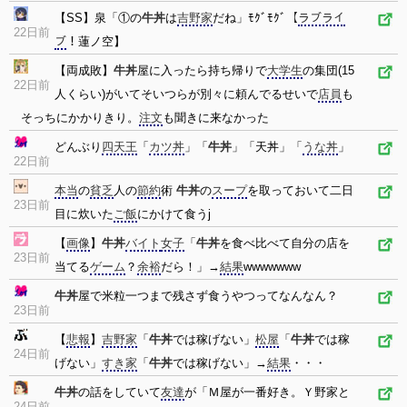
【SS】泉「①の
牛丼
は
吉野家
だね」ﾓｸﾞﾓｸﾞ【
ラブライ
22日前
ブ
！蓮ノ空】
【両成敗】
牛丼
屋に入ったら持ち帰りで
大学生
の集団(15
22日前
人くらい)がいてそいつらが別々に頼んでるせいで
店員
も
そっちにかかりきり。
注文
も聞きに来なかった
どんぶり
四天王
「
カツ丼
」「
牛丼
」「天丼」「
うな丼
」
22日前
本当
の
貧乏
人の
節約
術
牛丼
の
スープ
を取っておいて二日
23日前
目に炊いた
ご飯
にかけて食うj
【
画像
】
牛丼
バイト
女子
「
牛丼
を食べ比べて自分の店を
23日前
当てる
ゲーム
？
余裕
だら！」→
結果
wwwwwww
牛丼
屋で米粒一つまで残さず食うやつってなんなん？
23日前
【
悲報
】
吉野家
「
牛丼
では稼げない」
松屋
「
牛丼
では稼
24日前
げない」
すき家
「
牛丼
では稼げない」→
結果
・・・
牛丼
の話をしていて
友達
が「Ｍ屋が一番好き。Ｙ野家と
24日前