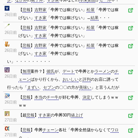
【
悲報
】
吉野家
「
牛丼
では稼げない」
松屋
「
牛丼
では稼
26日前
げない」
すき家
「
牛丼
では稼げない」→
結果
・・・
【
悲報
】
吉野家
「
牛丼
では稼げない」
松屋
「
牛丼
では稼
26日前
げない」
すき家
「
牛丼
では稼げない」
【
悲報
】
吉野家
「
牛丼
では稼げない」
松屋
「
牛丼
では稼
26日前
げない」
すき家
「
牛丼
では稼げな
い」・・・・・・・・・
【
無理
案件？】
彼氏
が、
デート
で
牛丼
とか
ラーメン
の
チ
26日前
ェーン
ばかり行くから、
おいしい
と
評判
のお店に誘って
行ったら「
まずい
、
セブン
の〇〇の方が
美味い
」と言うんだが
【
悲報
】
本当
の
チー牛
が好む
牛丼
、
決定
してしまうｗｗ
26日前
ｗｗ
【超
悲報
】
すき家
の
牛丼
30円
値上げ
27日前
【
悲報
】
牛丼
チェーン
各社「
牛丼
全然儲からなくて
ワロ
27日前
タ
…」