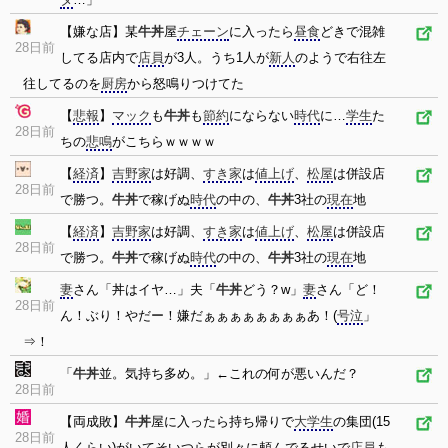
【嫌な店】某
牛丼
屋
チェーン
に入ったら
昼食
どきで混雑
28日前
してる店内で
店員
が3人。うち1人が
新人
のようで右往左
往してるのを
厨房
から怒鳴りつけてた
【
悲報
】
マック
も
牛丼
も
節約
にならない
時代
に…
学生
た
28日前
ちの
悲鳴
がこちらｗｗｗｗ
【
経済
】
吉野家
は好調、
すき家
は
値上げ
、
松屋
は併設店
28日前
で勝つ。
牛丼
で稼げぬ
時代
の中の、
牛丼
3社の
現在
地
【
経済
】
吉野家
は好調、
すき家
は
値上げ
、
松屋
は併設店
28日前
で勝つ。
牛丼
で稼げぬ
時代
の中の、
牛丼
3社の
現在
地
妻
さん「丼はイヤ…」夫「
牛丼
どう？w」
妻
さん「ど！
28日前
ん！ぶり！やだー！嫌だぁぁぁぁぁぁぁぁあ！(
号泣
」
⇒！
「
牛丼
並。気持ち多め。」←これの何が悪いんだ？
28日前
【両成敗】
牛丼
屋に入ったら持ち帰りで
大学生
の集団(15
28日前
人くらい)がいてそいつらが別々に頼んでるせいで
店員
も