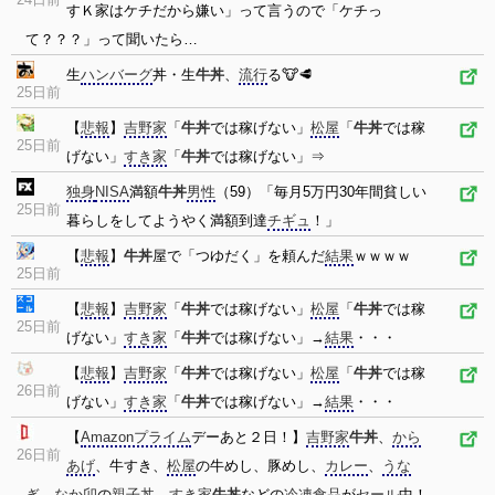
すＫ家はケチだから嫌い」って言うので「ケチっ
て？？？」って聞いたら…
生
ハンバーグ
丼・生
牛丼
、
流行
る🐮🥩
25日前
【
悲報
】
吉野家
「
牛丼
では稼げない」
松屋
「
牛丼
では稼
25日前
げない」
すき家
「
牛丼
では稼げない」⇒
独身
NISA
満額
牛丼
男性
（59）「毎月5万円30年間貧しい
25日前
暮らしをしてようやく満額到達
チギュ
！」
【
悲報
】
牛丼
屋で「つゆだく」を頼んだ
結果
ｗｗｗｗ
25日前
【
悲報
】
吉野家
「
牛丼
では稼げない」
松屋
「
牛丼
では稼
25日前
げない」
すき家
「
牛丼
では稼げない」→
結果
・・・
【
悲報
】
吉野家
「
牛丼
では稼げない」
松屋
「
牛丼
では稼
26日前
げない」
すき家
「
牛丼
では稼げない」→
結果
・・・
【
Amazonプライム
デーあと２日！】
吉野家
牛丼
、
から
26日前
あげ
、牛すき、
松屋
の牛めし、豚めし、
カレー
、
うな
ぎ
、
なか卯
の
親子丼
、
すき家
牛丼
などの
冷凍
食品
が
セール
中！