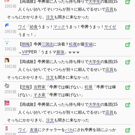
【両成敗】
牛丼
屋に入ったら持ち帰りで
大学生
の集団(15
19日前
人くらい)がいてそいつらが別々に頼んでるせいで
店員
も
そっちにかかりきり。
注文
も聞きに来なかった
ワイ
「
給食
うまっ！
マック
うまっ！
牛丼
うまっ！
サイゼ
19日前
うまっ！」
【
朗報
】
牛丼
三国志
に決着？
松屋
が最
安値
に
19日前
→
VIP
PER「うまトマ
最強
」ｗｗｗ
【両成敗】
牛丼
屋に入ったら持ち帰りで
大学生
の集団(15
19日前
人くらい)がいてそいつらが別々に頼んでるせいで
店員
も
そっちにかかりきり。
注文
も聞きに来なかった
【
悲報
】
吉野家
「
牛丼
では稼げない」
松屋
「
牛丼
では稼
20日前
げない」
すき家
「
牛丼
では稼げない」
【両成敗】
牛丼
屋に入ったら持ち帰りで
大学生
の集団(15
20日前
人くらい)がいてそいつらが別々に頼んでるせいで
店員
も
そっちにかかりきり。
注文
も聞きに来なかった
ワイ
、
友達
にクチャラーを
バカ
にされ
牛丼
を頭にぶっか
20日前