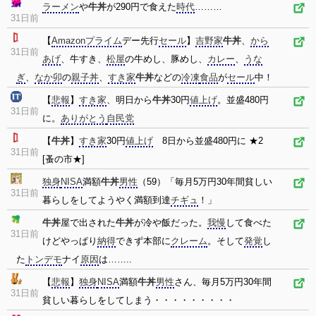
ラーメン
や
牛丼
が290円で食えた
時代
………
31日前
【
Amazonプライム
デー先行
セール
】
吉野家
牛丼
、
から
31日前
あげ
、牛すき、
松屋
の牛めし、豚めし、
カレー
、
うな
ぎ
、
なか卯
の
親子丼
、
すき家
牛丼
などの
冷凍
食品
が
セール
中！
【
悲報
】
すき家
、明日から
牛丼
30円
値上げ
。並盛480円
31日前
に。
ありがとう
自民党
【
牛丼
】
すき家
30円
値上げ
8日から並盛480円に ★2
31日前
[蚤の市★]
独身
NISA
満額
牛丼
男性
（59）「毎月5万円30年間貧しい
31日前
暮らしをしてようやく満額到達
チギュ
！」
牛丼
屋で出された
牛丼
が冷や飯だった。
我慢
して食べた
31日前
けどやっぱり
納得
できず本部に
クレーム
。そして
発覚
し
た
トンデモ
ナイ
原因
は……..
【
悲報
】
独身
NISA
満額
牛丼
男性
さん、毎月5万円30年間
31日前
貧しい暮らしをしてしまう・・・・・・・・・