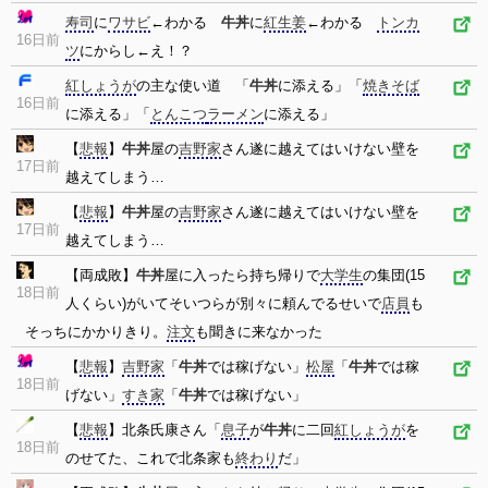
寿司
に
ワサビ
←わかる
牛丼
に
紅生姜
←わかる
トンカ
16日前
ツ
にからし←え！？
紅しょうが
の主な使い道 「
牛丼
に添える」「
焼きそば
16日前
に添える」「
とんこつ
ラーメン
に添える」
【
悲報
】
牛丼
屋の
吉野家
さん遂に越えてはいけない壁を
17日前
越えてしまう…
【
悲報
】
牛丼
屋の
吉野家
さん遂に越えてはいけない壁を
17日前
越えてしまう…
【両成敗】
牛丼
屋に入ったら持ち帰りで
大学生
の集団(15
18日前
人くらい)がいてそいつらが別々に頼んでるせいで
店員
も
そっちにかかりきり。
注文
も聞きに来なかった
【
悲報
】
吉野家
「
牛丼
では稼げない」
松屋
「
牛丼
では稼
18日前
げない」
すき家
「
牛丼
では稼げない」
【
悲報
】北条氏康さん「
息子
が
牛丼
に二回
紅しょうが
を
18日前
のせてた、これで北条家も
終わり
だ」