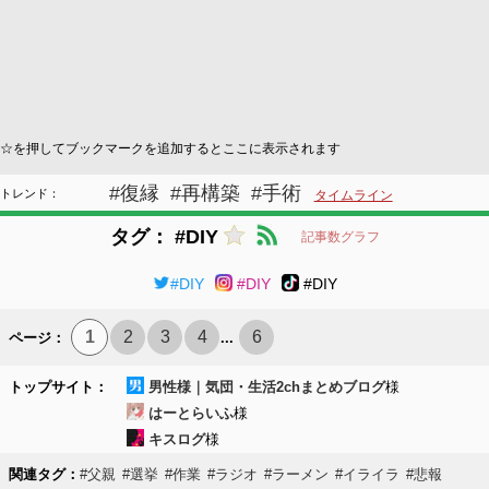
☆を押してブックマークを追加するとここに表示されます
#復縁
#再構築
#手術
トレンド：
タイムライン
タグ： #DIY
記事数グラフ
#DIY
#DIY
#DIY
1
2
3
4
6
ページ：
...
トップサイト：
男性様｜気団・生活2chまとめブログ
様
はーとらいふ
様
キスログ
様
関連タグ：
#父親
#選挙
#作業
#ラジオ
#ラーメン
#イライラ
#悲報