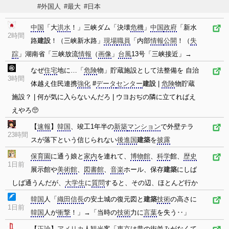
#外国人
#最大
#日本
中国
「大
洪水
！」三峡ダム「決壊
危機
」
中国
政府
「新水
2時間
路
建設
！（三峡新水路」
現場
職員
「内部
情報
公開
！（
失
踪
」湖南省「三峡放流
情報
（
画像
」
台風
13号「三峡接近」→
なぜ
住宅
地に…「
危険
物」貯蔵施設として法整備を 自治
3時間
体越え住民連携
強化
#
データ
センター
建設
|
危険
物貯蔵
施設？ | 何が気に入らないんだろ | ウヨおぢの隣に立てればえ
えやろ🥺
【
速報
】
韓国
、竣工1年半の
新築
マンション
で外壁テラ
23時間
スが落下という信じられない
後進国
建築
を
披露
保育園
に通う娘と
家内
を連れて、
博物館
、
科学
館、
歴史
1日前
展示館や
美術館
、
図書館
、
音楽
ホール、保存
建築
にしば
しば通うんだが、
大学生
に
質問
すると、その辺、ほとんど行か
韓国
人「
織田信長
の安土城の復元図と
建築
技術
の高さに
1日前
韓国
人が
衝撃
！」→「当時の
技術
力に
言葉
を失う‥」
【
正論
】
アメリカ
人
観光
客「
東京
は昔の街並みがなくて