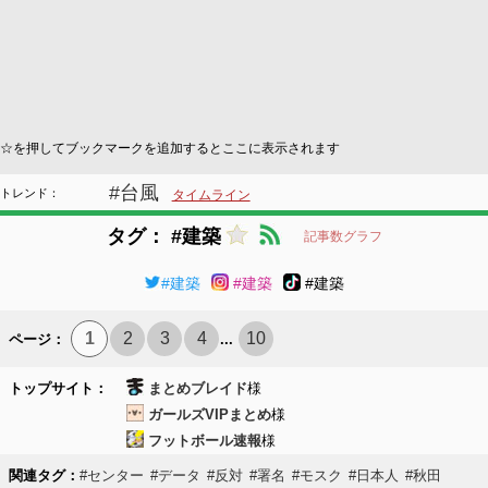
☆を押してブックマークを追加するとここに表示されます
#台風
トレンド：
タイムライン
タグ： #建築
記事数グラフ
#建築
#建築
#建築
1
2
3
4
10
ページ：
...
トップサイト：
まとめブレイド
様
ガールズVIPまとめ
様
フットボール速報
様
関連タグ：
#センター
#データ
#反対
#署名
#モスク
#日本人
#秋田