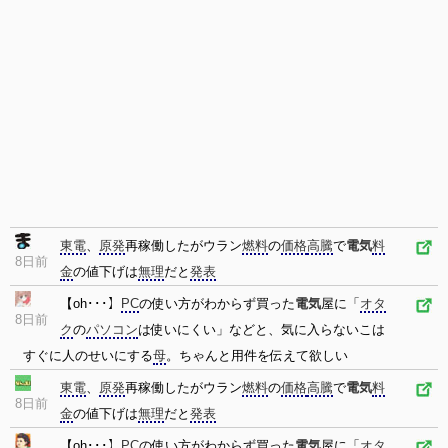
東電
、
原発
再稼働したがウラン
燃料
の
価格
高騰
で
電気
料
8日前
金
の値下げは
無理
だと
発表
【oh･･･】
PC
の使い方がわからず買った
電気
屋に「
オタ
8日前
ク
の
パソコン
は使いにくい」などと、気に入らないこは
すぐに人のせいにする
母
。ちゃんと用件を伝えて欲しい
東電
、
原発
再稼働したがウラン
燃料
の
価格
高騰
で
電気
料
8日前
金
の値下げは
無理
だと
発表
【oh･･･】
PC
の使い方がわからず買った
電気
屋に「
オタ