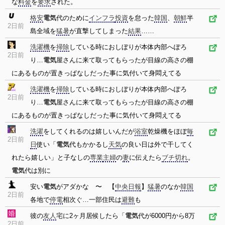
な
料金
を
要求
された。
格安
電気
代のために
インフラ
投資
を怠った
韓国
、
朝鮮
半
2日前
島全域を
猛暑
が直撃してしまった
結果
……
洗濯機
を
掃除
している時におしぼりが本体内部へぽろ
2日前
り…
電気
屋さんに来て取ってもらったが目線の高さの棚
にあるものが置きっぱなしだった事に気付いて身悶えてる
洗濯機
を
掃除
している時におしぼりが本体内部へぽろ
2日前
り…
電気
屋さんに来て取ってもらったが目線の高さの棚
にあるものが置きっぱなしだった事に気付いて身悶えてる
洗濯
をしてくれるのは嬉しいんだが
浴室
乾燥機をほぼ
毎
2日前
日
使い「
電気
代もかかるし
天気
の良い日は外で干してく
れたら嬉しい」と子なしの
専業
主婦
の
妻
に伝えたら
ブチ切れ
。
電気
代は別に
安い
電気
がアダかな 〜 【
中央日報
】
猛暑
のなか
韓国
2日前
各地で
停電
相次ぐ…一部住民は
避難
も
彼の
友人
宅に2ヶ月居候したら「
電気
代が6000円から8万
2日前