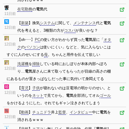
在宅勤務
の
電気
代
11日前
【
新築
】換気
システム
に関して、
メンテナンス
代と
電気
12日前
代を考えると、3種類の方が
コスパ
が良いかな？
【oh･･･】
PC
の使い方がわからず買った
電気
屋に「
オタ
12日前
ク
の
パソコン
は使いにくい」などと、気に入らないこは
すぐに人のせいにする
母
。ちゃんと用件を伝えて欲しい
洗濯機
を
掃除
している時におしぼりが本体内部へぽろ
12日前
り…
電気
屋さんに来て取ってもらったが目線の高さの棚
にあるものが置きっぱなしだった事に気付いて身悶えてる
【
育児
】
子供
が寝れないのは豆電球の明かりのせい。と
12日前
いうのを
ネット
で見てから、
電気
全部消してオル
ゴール
をかけるようにした。それでもギャン泣きされてしまう
【
動画
】
チュニドラ
井上
監督
、
インタビュー
中に
電気
を
12日前
消されるｗｗｗ
【
悲報
】
エアコン
無し
ワイ
、死の
危険
→住民『
電気
代1