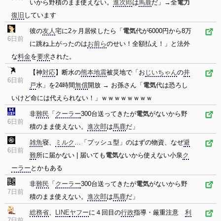
いから野積のまま使えない。
進次郎
は
馬鹿
だ」→全
電力
復旧
しています
彼の
友人
宅に2ヶ月居候したら「
電気
代が6000円から8万
6日前
に跳ね上がったのは
お前ら
のせい！全額払え！」と法外
な
料金
を
要求
された。
【神
対応
】断水の
熊本
地震
被災地で「お
じいちゃん
の
井
6日前
戸
水」を24時間
無償
開放 → お孫さん「
電気
代は恐ろし
いけど命には代えられない！」ｗｗｗｗｗｗｗｗ
非
難民
「
クーラー
300台送ってきたが
電気
がないから野
6日前
積のまま使えない。
進次郎
は
馬鹿
だ」
雑魚
寝、
ミルク
…「プッシュ型」のはずの物資、なぜ
避
6日前
難
所に届かない | 届いても
電気
ないから使えない小泉
ク
ーラー
とかもある
非
難民
「
クーラー
300台送ってきたが
電気
がないから野
7日前
積のまま使えない。
進次郎
は
馬鹿
だ」
総務省
、
LINE
ヤフー
に４回目の
行政
指導・厳重注意
利
7日前