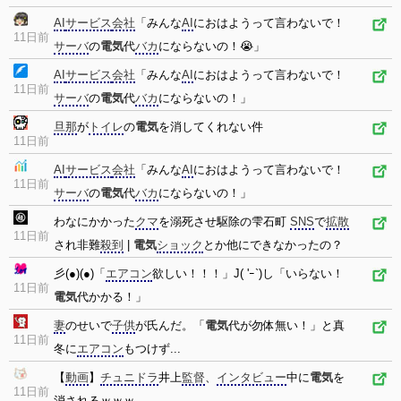
AI
サービス
会社
「みんな
AI
におはようって言わないで！
11日前
サーバ
の
電気
代
バカ
にならないの！😭」
AI
サービス
会社
「みんな
AI
におはようって言わないで！
11日前
サーバ
の
電気
代
バカ
にならないの！」
旦那
が
トイレ
の
電気
を消してくれない件
11日前
AI
サービス
会社
「みんな
AI
におはようって言わないで！
11日前
サーバ
の
電気
代
バカ
にならないの！」
わなにかかった
クマ
を溺死させ駆除の雫石町
SNS
で
拡散
11日前
され非難
殺到
|
電気
ショック
とか他にできなかったの？
彡(●)(●)「
エアコン
欲しい！！！」J( 'ｰ`)し「いらない！
11日前
電気
代かかる！」
妻
のせいで
子供
が氏んだ。「
電気
代が勿体無い！」と真
11日前
冬に
エアコン
もつけず...
【
動画
】
チュニドラ
井上
監督
、
インタビュー
中に
電気
を
11日前
消されるｗｗｗ