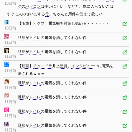
10日前
ク
の
パソコン
は使いにくい」などと、気に入らないこは
すぐに人のせいにする
母
。ちゃんと用件を伝えて欲しい
【
衝撃
】
ヒグマ
、
電気
柵を
対策
し始める・・・・・・
10日前
旦那
が
トイレ
の
電気
を消してくれない件
11日前
旦那
が
トイレ
の
電気
を消してくれない件
11日前
【
動画
】
チュニドラ
井上
監督
、
インタビュー
中に
電気
を
11日前
消されるｗｗｗ
旦那
が
トイレ
の
電気
を消してくれない件
11日前
旦那
が
トイレ
の
電気
を消してくれない件
11日前
旦那
が
トイレ
の
電気
を消してくれない件
11日前
旦那
が
トイレ
の
電気
を消してくれない件
11日前