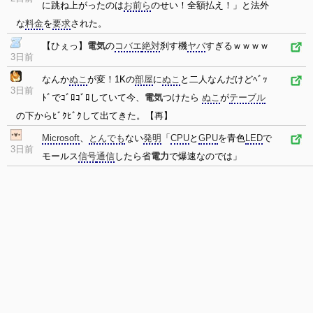
に跳ね上がったのは
お前ら
のせい！全額払え！」と法外
な
料金
を
要求
された。
【ひぇっ】
電気
の
コバエ
絶対
刹す機
ヤバ
すぎるｗｗｗｗ
3日前
なんか
ぬこ
が変！1Kの
部屋
に
ぬこ
と二人なんだけどﾍﾞｯ
3日前
ﾄﾞでｺﾞﾛｺﾞﾛしていて今、
電気
つけたら
ぬこ
が
テーブル
の下からﾋﾞｸﾋﾞｸして出てきた。【再】
Microsoft
、
とんでも
ない
発明
「
CPU
と
GPU
を青色
LED
で
3日前
モールス
信号
通信
したら省
電力
で爆速なのでは」