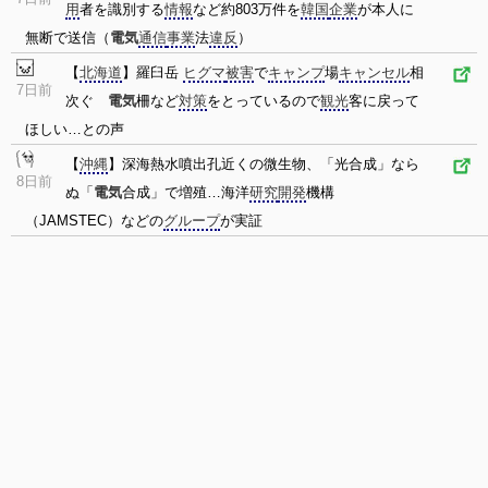
用
者を識別する
情報
など約803万件を
韓国
企業
が本人に
無断で送信（
電気
通信
事業
法
違反
）
【
北海道
】羅臼岳
ヒグマ
被害
で
キャンプ
場
キャンセル
相
7日前
次ぐ
電気
柵など
対策
をとっているので
観光
客に戻って
ほしい…との声
【
沖縄
】深海熱水噴出孔近くの微生物、「光合成」なら
8日前
ぬ「
電気
合成」で増殖…海洋
研究
開発
機構
（JAMSTEC）などの
グループ
が実証