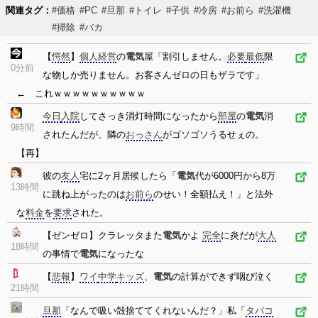
関連タグ：
#価格
#PC
#旦那
#トイレ
#子供
#冷房
#お前ら
#洗濯機
#掃除
#バカ
【
愕然
】
個人経営
の
電気
屋「割引しません。
必要
最低
限
0分前
な物しか売りません。お客さんゼロの日もザラです」
← これｗｗｗｗｗｗｗｗｗｗ
今日
入院
してさっき消灯時間になったから
部屋
の
電気
消
9時間
されたんだが、隣の
おっさん
がゴソゴソうるせぇの。
【再】
彼の
友人
宅に2ヶ月居候したら「
電気
代が6000円から8万
13時間
に跳ね上がったのは
お前ら
のせい！全額払え！」と法外
な
料金
を
要求
された。
【ゼンゼロ】クラレッタまた
電気
かよ
完全
に炎だが
大人
18時間
の事情で
電気
になったな
【
悲報
】
ワイ
中学
キッズ
、
電気
の計算ができず咽び泣く
21時間
旦那
「なんで吸い殻捨ててくれないんだ？」私「
タバコ