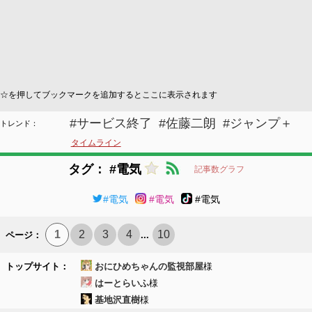
☆を押してブックマークを追加するとここに表示されます
#サービス終了
#佐藤二朗
#ジャンプ＋
トレンド：
タイムライン
タグ： #電気
記事数グラフ
#電気
#電気
#電気
1
2
3
4
10
ページ：
...
トップサイト：
おにひめちゃんの監視部屋
様
はーとらいふ
様
基地沢直樹
様