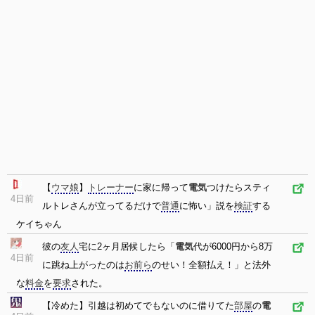
【
ウマ娘
】
トレーナー
に家に帰って
電気
つけたらスティ
4日前
ルトレさんが立ってるだけで
普通
に怖い」説を
検証
する
ケイちゃん
彼の
友人
宅に2ヶ月居候したら「
電気
代が6000円から8万
4日前
に跳ね上がったのは
お前ら
のせい！全額払え！」と法外
な
料金
を
要求
された。
【冷めた】引越は初めてでもないのに借りてた
部屋
の
電