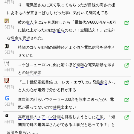
4日前
り…
電気
屋さんに来て取ってもらったが目線の高さの棚
にあるものが置きっぱなしだった事に気付いて身悶えてる
彼の
友人
宅に2ヶ月居候したら「
電気
代が6000円から8万
5日前
に跳ね上がったのは
お前ら
のせい！全額払え！」と法外
な
料金
を
要求
された。
植物
のコケが
動物
の脳
神経
とよく似た
電気
信号
を発生さ
5日前
せていた
コケはニューロンに似た驚くほど
複雑
な
電気
活動を示す
5日前
との
研究
結果
『二十世紀電氣目録 ユーレカ・エヴリカ』5話
感想
きっ
5日前
と人の心が
電気
で分かる日が来る
進次郎
の計らいで
クーラー
300台を
熊本
に送ったが、
電
5日前
気
が通ってないので
使用
出来ない
高市
首相
の
エアコン
計画
を揶揄しようとした
左派
、「短
5日前
期間で町の
電気
屋さんができる工事だと思ってる？」と
反論
を食らい……