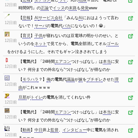
12日前
時間9円』の
正論
で
イッヌ
の
末路
も
発覚
www
【
悲報
】
AI
サービス
会社
「みんな
AI
におはようって言わ
12日前
ないで！
サーバ
の
電気
代
バカ
にならないの！😭」
【
育児
】
子供
が寝れないのは豆電球の明かりのせい。と
12日前
いうのを
ネット
で見てから、
電気
全部消してオル
ゴール
をかけるようにした。それでもギャン泣きされてしまう
【
電気
代】「24時間
エアコン
つけっぱなし」は
本当
に安
12日前
い？ 何分までの外出なら“つけっぱなし”が得なのか
【
モラハラ
？】
俺
の
電気
代
議論
が
嫁
を
ブチギレ
させた
理
12日前
由
がこれｗｗｗｗ
旦那
が
トイレ
の
電気
を消してくれない件
12日前
【
電気
代】「24時間
エアコン
つけっぱなし」は
本当
に安
12日前
い？ 何分までの外出なら“つけっぱなし”が得なのか
【
動画
】
中日
井上
監督
、
インタビュー
中に
電気
を消され
12日前
るｗｗｗ