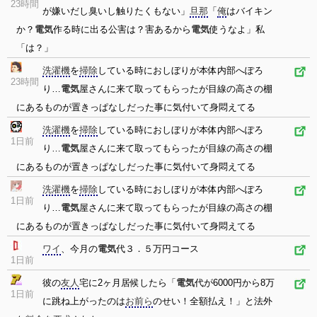
23時間
が嫌いだし臭いし触りたくもない」
旦那
「
俺
はバイキン
か？
電気
作る時に出る公害は？害あるから
電気
使うなよ」私
「は？」
洗濯機
を
掃除
している時におしぼりが本体内部へぽろ
23時間
り…
電気
屋さんに来て取ってもらったが目線の高さの棚
にあるものが置きっぱなしだった事に気付いて身悶えてる
洗濯機
を
掃除
している時におしぼりが本体内部へぽろ
1日前
り…
電気
屋さんに来て取ってもらったが目線の高さの棚
にあるものが置きっぱなしだった事に気付いて身悶えてる
洗濯機
を
掃除
している時におしぼりが本体内部へぽろ
1日前
り…
電気
屋さんに来て取ってもらったが目線の高さの棚
にあるものが置きっぱなしだった事に気付いて身悶えてる
ワイ
、今月の
電気
代３．５万円コース
1日前
彼の
友人
宅に2ヶ月居候したら「
電気
代が6000円から8万
1日前
に跳ね上がったのは
お前ら
のせい！全額払え！」と法外