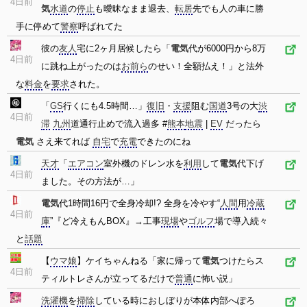
4日前
気
水道
の
停止
も曖昧なまま退去、
転居
先でも人の車に勝
手に停めて
警察
呼ばれてた
彼の
友人
宅に2ヶ月居候したら「
電気
代が6000円から8万
4日前
に跳ね上がったのは
お前ら
のせい！全額払え！」と法外
な
料金
を
要求
された。
「
GS
行くにも4.5時間…」
復旧
・
支援
阻む
国道
3号の大
渋
4日前
滞
九州
道通行止めで流入過多 #
熊本
地震
|
EV
だったら
電気
さえ来てれば
自宅
で
充電
できたのにね
天才
「
エアコン
室外機のドレン水を
利用
して
電気
代下げ
4日前
ました。その方法が…」
電気
代1時間16円で全身冷却!? 全身を冷やす“
人間
用
冷蔵
4日前
庫
”『ど冷えもんBOX』→工事
現場
や
ゴルフ
場で導入続々
と
話題
【
ウマ娘
】ケイちゃんねる「家に帰って
電気
つけたらス
4日前
ティルトレさんが立ってるだけで
普通
に怖い説」
洗濯機
を
掃除
している時におしぼりが本体内部へぽろ