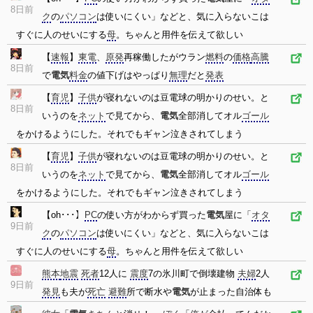
8日前
ク
の
パソコン
は使いにくい」などと、気に入らないこは
すぐに人のせいにする
母
。ちゃんと用件を伝えて欲しい
【
速報
】
東電
、
原発
再稼働したがウラン
燃料
の
価格
高騰
8日前
で
電気
料金
の値下げはやっぱり
無理
だと
発表
【
育児
】
子供
が寝れないのは豆電球の明かりのせい。と
8日前
いうのを
ネット
で見てから、
電気
全部消してオル
ゴール
をかけるようにした。それでもギャン泣きされてしまう
【
育児
】
子供
が寝れないのは豆電球の明かりのせい。と
8日前
いうのを
ネット
で見てから、
電気
全部消してオル
ゴール
をかけるようにした。それでもギャン泣きされてしまう
【oh･･･】
PC
の使い方がわからず買った
電気
屋に「
オタ
9日前
ク
の
パソコン
は使いにくい」などと、気に入らないこは
すぐに人のせいにする
母
。ちゃんと用件を伝えて欲しい
熊本
地震
死者
12人に
震度
7の氷川町で倒壊建物
夫婦
2人
9日前
発見
も夫が
死亡
避難
所で断水や
電気
が止まった自治体も