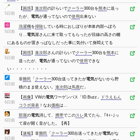
【
困惑
】
進次郎
の計らいで
クーラー
300台を
熊本
に送っ
5日前
たが、
電気
が通ってないので
使用
出来ない
洗濯機
を
掃除
している時におしぼりが本体内部へぽろ
5日前
り…
電気
屋さんに来て取ってもらったが目線の高さの棚
にあるものが置きっぱなしだった事に気付いて身悶えてる
【
困惑
】
進次郎
さんの計らいで
クーラー
300台を
熊本
に
5日前
送ったが、
電気
が通ってないので
使用
できな
い・・・・・・・・・
非
難民
「
クーラー
300台送ってきたが
電気
がないから野
6日前
積のまま使えない。
進次郎
は
馬鹿
だ」
【
画像
】VWの
電気
ワーゲンバス「ID.Buzz」
ドラえもん
6日前
コラボ
発表
！なお
価格
は…
部屋
の
電気
消して、
携帯
でこの
スレ
見てたら、｢ｷｨｰ｣っ
6日前
て扉が開く音がした。【再】
【
速報
】非
難民
「
クーラー
300台送ってきたが
電気
がな
6日前