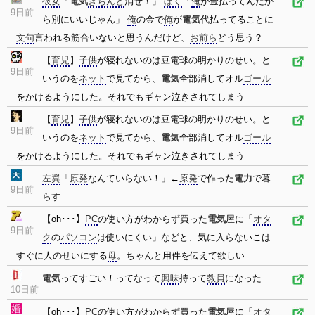
彼女
「
電気
きちんと
消せ！」
ぼく
「
俺
が金払ってんだか
9日前
ら別にいいじゃん」
俺
の金で
俺
が
電気
代払ってることに
文句
言われる筋合いないと思うんだけど、
お前ら
どう思う？
【
育児
】
子供
が寝れないのは豆電球の明かりのせい。と
9日前
いうのを
ネット
で見てから、
電気
全部消してオル
ゴール
をかけるようにした。それでもギャン泣きされてしまう
【
育児
】
子供
が寝れないのは豆電球の明かりのせい。と
9日前
いうのを
ネット
で見てから、
電気
全部消してオル
ゴール
をかけるようにした。それでもギャン泣きされてしまう
左翼
「
原発
なんていらない！」←
原発
で作った
電力
で暮
9日前
らす
【oh･･･】
PC
の使い方がわからず買った
電気
屋に「
オタ
9日前
ク
の
パソコン
は使いにくい」などと、気に入らないこは
すぐに人のせいにする
母
。ちゃんと用件を伝えて欲しい
電気
ってすごい！ってなって
興味
持って
教員
になった
10日前
【oh･･･】
PC
の使い方がわからず買った
電気
屋に「
オタ