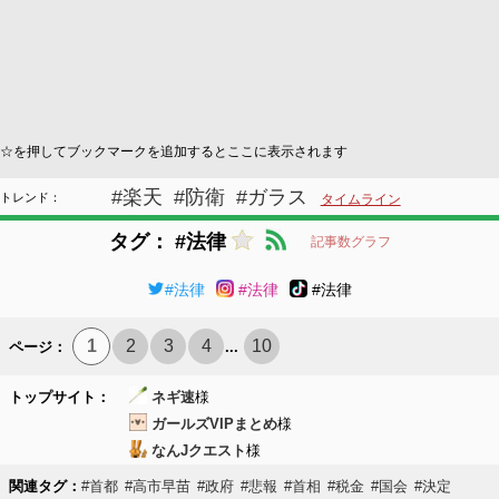
☆を押してブックマークを追加するとここに表示されます
#楽天
#防衛
#ガラス
トレンド：
タイムライン
タグ： #法律
記事数グラフ
#法律
#法律
#法律
1
2
3
4
10
ページ：
...
トップサイト：
ネギ速
様
ガールズVIPまとめ
様
なんJクエスト
様
関連タグ：
#首都
#高市早苗
#政府
#悲報
#首相
#税金
#国会
#決定