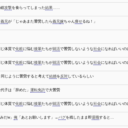
の総
攻撃
を食らってしまった
結果
……
て
義兄
が「じゃあまた
苦労
したら
義兄
嫁
ちゃん
痩せ
るね！」
同じ体質で
化粧
に悩む
後輩
たちが
就活
で
苦労
しないような
社会
になればいいの
同じ体質で
化粧
に悩む
後輩
たちが
就活
で
苦労
しないような
社会
になればいいの
と同じように
苦労
すると考えて
結婚
を
反対
しているらしい
佳代子は「辞めた」
運転免許
で大
苦労
同じ体質で
化粧
に悩む
後輩
たちが
就活
で
苦労
しないような
社会
になればいいの
済みだw」
俺
「あとお願いします」→
バグ
を残したまま即
退職
すると…