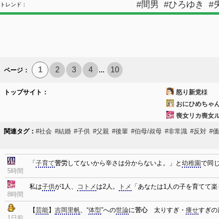
#間男
#ひろゆき
#
トレンド：
1
2
3
4
10
ページ：
...
トップサイト：
怒り新党
様
おにひめちゃ
喪女リカ喪女
関連タグ：
#社会
#結婚
#子供
#父親
#後輩
#伯母/叔母
#非常識
#反対
#
「
子育て
苦労
してないから辛さは分からないよ。」と
幼稚園
で同
5時間
私は
子供
が1人、
コトメ
は2人。
トメ
「あなたは1人の子を育てて楽
8時間
【
芸能
】
吉岡里帆
、“
体型
”への
世論
に
苦心
太りすぎ・
痩せ
すぎの
1日前