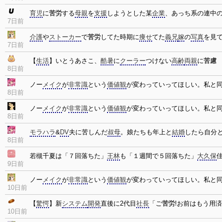
育児
に
苦労
する
母親
を
支援
しようとした某
企業
、あっち系の連中
7日前
介護
や
ストーカー
で
苦労
してた時期に
痩せ
てた
義兄
嫁
の
写真
を見
7日前
【
生活
】いとうあさこ、
酷暑
に
クーラー
つけない
高齢
両親
に
苦慮
8日前
ノー
メイク
が
非常識
という
価値観
が変わっていってほしい。私と
8日前
ノー
メイク
が
非常識
という
価値観
が変わっていってほしい。私と
8日前
モラハラ
&
DV
夫に苦しんだ
叔母
。娘たちも年上と
結婚
したら自分
8日前
若槻千夏は「７回落ちた」
王林
も「１週間で５回落ちた」
大久保
9日前
ノー
メイク
が
非常識
という
価値観
が変わっていってほしい。私と
10日前
【
驚愕
】新
システム
開発
直後に2代目
社長
「ご
苦労
!お前はもう用
10日前