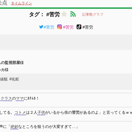
失点
タイムライン
タグ： #苦労
記事数グラフ
#苦労
#苦労
#苦労
んの監視部屋
様
ルカ
様
価値観
#化粧
じ
クラス
の
ママ
にｶﾁﾑｶ！
してる。
コトメ
は２人
子供
がいるから倍の
苦労
があるのよ」と言ってくるｗ
声に「
絶妙
なところを狙うのが大変すぎて…」