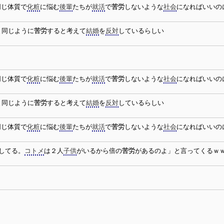
同じ体質で
化粧
に悩む
後輩
たちが
就活
で
苦労
しないような
社会
になればいいの
と同じように
苦労
すると考えて
結婚
を
反対
しているらしい
同じ体質で
化粧
に悩む
後輩
たちが
就活
で
苦労
しないような
社会
になればいいの
と同じように
苦労
すると考えて
結婚
を
反対
しているらしい
同じ体質で
化粧
に悩む
後輩
たちが
就活
で
苦労
しないような
社会
になればいいの
してる。
コトメ
は２人
子供
がいるから倍の
苦労
があるのよ」と言ってくるｗ