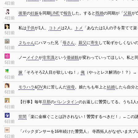
4日前
後輩
の
妊娠
を同期
LINE
で
報告
した。すると
既婚
の同期が「
父親
が
4日前
私は
子供
が1人、
コトメ
は2人。
トメ
「あなたは1人の子を育てて楽
5日前
２ちゃん
にハマった兄「
母さん
、
親父
に
寄生
して恥ずかしくない
5日前
ノー
メイク
が
非常識
という
価値観
が変わっていってほしい。私と
5日前
嫁
「そろそろ2人目が欲しいね！」
俺
（やっとレス解消か！？）
6日前
モラハラ
&
DV
夫に苦しんだ
叔母
。娘たちも年上と
結婚
したら自分
6日前
【行事】毎年
旦那
の
バレンタイン
のお返しに
苦労
してる。うち1人
6日前
世間
「楽に金稼ぐことは許されない！
苦労
するべきだ！」←この
6日前
「バックダンサーを16年続けた
苦労
人」 寺西拓人がなぜいま大ブ
6日前