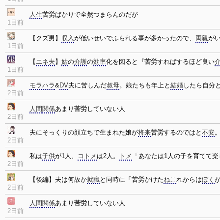
人生
苦労
ばかりで全然つまらんのだが
1日前
【クズ男】
収入
が低いせいでふられる事が多かったので、
両親
が
1日前
【
エネ夫
】
姑
の
介護
の
効率
化を図ると『
苦労
すればするほど良い
1日前
モラハラ
&
DV
夫に苦しんだ
叔母
。娘たちも年上と
結婚
したら自分
2日前
人間
関係
あまり
苦労
していない人
2日前
夫にそっくりの顔立ちで生まれた娘が
将来
苦労
するのではと
不安
2日前
私は
子供
が1人、
コトメ
は2人。
トメ
「あなたは1人の子を育てて楽
2日前
【後編】夫は何故か
就職
と同時に「
苦労
かけた
ねこ
れからは
ぼく
2日前
人間
関係
あまり
苦労
していない人
2日前