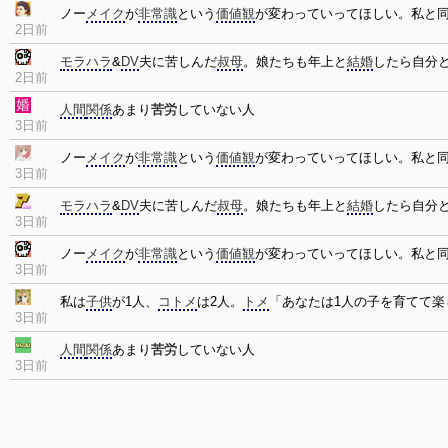
ノー
メイク
が
非常識
という
価値観
が変わっていってほしい。私と
2日前
モラハラ
&
DV
夫に苦しんだ
叔母
。娘たちも年上と
結婚
したら自分
2日前
人間
関係
あまり
苦労
していない人
3日前
ノー
メイク
が
非常識
という
価値観
が変わっていってほしい。私と
3日前
モラハラ
&
DV
夫に苦しんだ
叔母
。娘たちも年上と
結婚
したら自分
3日前
ノー
メイク
が
非常識
という
価値観
が変わっていってほしい。私と
3日前
私は
子供
が1人、
コトメ
は2人。
トメ
「あなたは1人の子を育てて楽
3日前
人間
関係
あまり
苦労
していない人
3日前