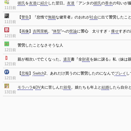
彼氏
を
友達
に
紹介
した翌日。
友達
「アンタの
彼氏
の
香水
の匂いが
11日前
【
警告
】『怠惰で
無能
な健常者』のおれが
社会
に出て
苦労
したこ
11日前
【
画像
】
吉岡里帆
、“
体型
”への
世論
に
苦心
太りすぎ・
痩せ
すぎの
12日前
苦労
したことなさそうな人
12日前
親が相次いで亡くなった。
遺言
書『全
財産
を妹に譲る』私（妹は
12日前
【
悲報
】
Switch
2、あれだけ買うのに
苦労
したのになんで
プレイ
し
12日前
モラハラ
&
DV
夫に苦しんだ
叔母
。娘たちも年上と
結婚
したら自分
13日前