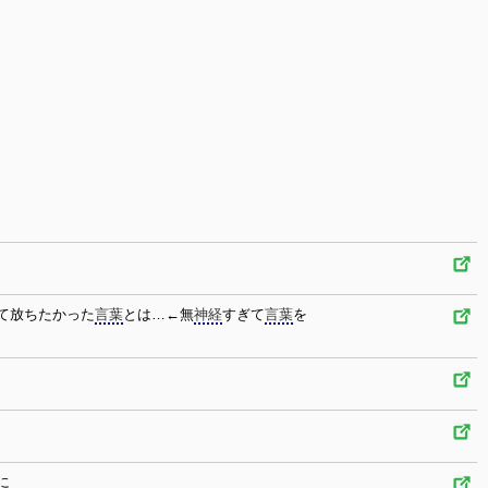
て放ちたかった
言葉
とは…←無
神経
すぎて
言葉
を
に