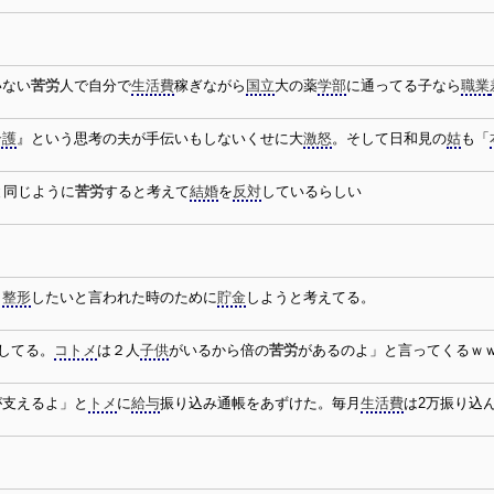
いない
苦労
人で自分で
生活費
稼ぎながら
国立
大の薬
学部
に通ってる子なら
職業
介護
』という思考の夫が手伝いもしないくせに大
激怒
。そして日和見の
姑
も「
と同じように
苦労
すると考えて
結婚
を
反対
しているらしい
。
整形
したいと言われた時のために
貯金
しようと考えてる。
してる。
コトメ
は２人
子供
がいるから倍の
苦労
があるのよ」と言ってくるｗ
が支えるよ」と
トメ
に
給与
振り込み通帳をあずけた。毎月
生活費
は2万振り込