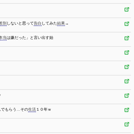
差別
しないと思って
告白
してみた
結果
→
本当
は嫌だった」と言い出す始
ｗ
んでもらう…その
生活
１０年ｗ