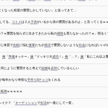
亡くなった程度の
苦労
しかしていない」と送ってきて…
してる。
コトメ
は２人
子供
がいるから倍の
苦労
があるのよ」と言ってくるｗ
の？ｗ
苦労
を知らずに生きてきたから恥の
感情
も育たなかったの？ｗ」明るく
同じ体質で
化粧
に悩む
後輩
たちが
就活
で
苦労
しないような
社会
になればいいの
→
俺
「
準備
オッケー」
嫁
『ドッキリ大
成功
！』
俺
「…？」
嫁
「私にこれ以上
と同じように
苦労
すると考えて
結婚
を
反対
しているらしい
が毎年かなり奇怪な
手作り
()
チョコ
をくれる
謎
風潮
ｗｗｗｗｗ
レイク？ 「
オーディション
で
生活
が一夜にして一変」