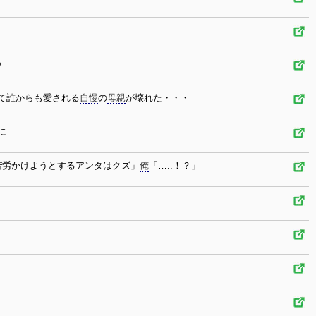
ｗ
て誰からも愛される
自慢
の
母親
が壊れた・・・
に
苦労
かけようとするアンタはクズ」
俺
「…..！？」