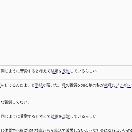
と同じように
苦労
すると考えて
結婚
を
反対
しているらしい
護
をしてるんだよ」と
手紙
が届いた。
母
の
苦労
を知る娘の私が
叔母
に
ブチギレ
んな
苦労
してない」
と同じように
苦労
すると考えて
結婚
を
反対
しているらしい
同じ体質で
化粧
に悩む
後輩
たちが
就活
で
苦労
しないような
社会
になればいいの