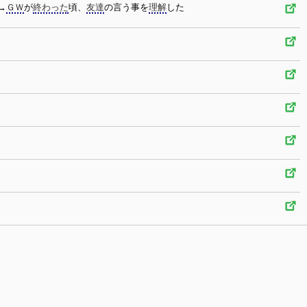
→
ＧＷ
が
終わった
頃、
友達
の言う事を
理解
した