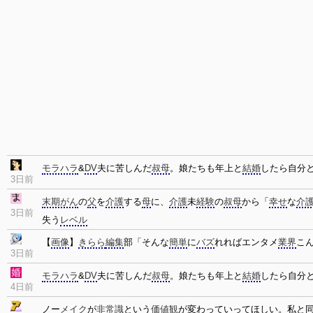
モラハラ
&
DV
夫に苦しんだ
叔母
。娘たちも年上と
結婚
したら自分
3日前
末期がん
の
父
を
介護
する
母
に、
介護
未
経験
の
叔母
から「
幸せ
な
介
3日前
失う
レベル
【
画像
】
きらら
編集
部「そんな
簡単
に
バズ
れればエンタメ
業界
こ
3日前
モラハラ
&
DV
夫に苦しんだ
叔母
。娘たちも年上と
結婚
したら自分
4日前
ノー
メイク
が
非常識
という
価値観
が変わっていってほしい。私と