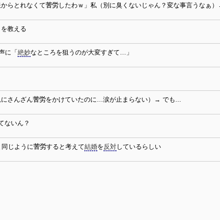
服からとれなくて
苦労
したわｗ」私（別に臭くないじゃん？変な事言うなぁ）
とを教える
声に「
絶妙
なところを狙うのが大変すぎて…」
親にさんざん
苦労
をかけていたのに…涙が止まらない）→ でも...
てないん？
と同じように
苦労
すると考えて
結婚
を
反対
しているらしい