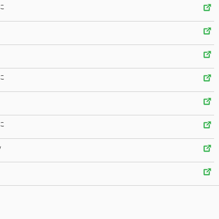
に
に
に
ｗ