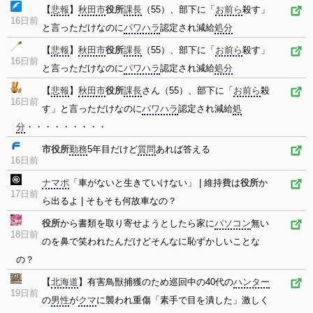
【
悲報
】
秋田市
役所
課長
（55）、部下に「
お前ら
殺す」
16日前
と言っただけなのに
パワハラ
認定され減給
処分
【
悲報
】
秋田市
役所
課長
（55）、部下に「
お前ら
殺す」
16日前
と言っただけなのに
パワハラ
認定され減給
処分
【
悲報
】
秋田市
役所
課長
さん（55）、部下に「
お前ら
殺
16日前
す」と言っただけなのに
パワハラ
認定され減給
処
分
・・・・・・・・・
市役所
勤務
5年目だけど
質問
あれば答える
16日前
ナマポ
「車がないと生きていけない」 | 維持費は
役所
か
17日前
ら出るよ | そもそも何故車なの？
役所
から書類を取り寄せようとしたら家に
パソコン
無い
18日前
のを鼻で笑われたんだけどそんなに恥ずかしいことな
の？
【
北海道
】有害鳥獣捕獲のため巡回中の40代の
ハンター
19日前
の
男性
が
クマ
に襲われ重傷「素手で目を潰した」激しく