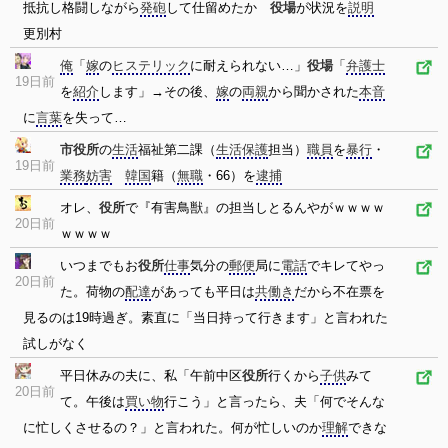
抵抗し格闘しながら
発砲
して仕留めたか
役場
が状況を
説明
更別村
俺
「
嫁
の
ヒステリック
に耐えられない…」
役場
「
弁護士
19日前
を
紹介
します」→その後、
嫁
の
両親
から聞かされた
本音
に
言葉
を失って…
市役所
の
生活
福祉第二課（
生活保護
担当）
職員
を
暴行
・
19日前
業務
妨害
韓国
籍（
無職
・66）を
逮捕
オレ、
役所
で『有害鳥獣』の担当しとるんやがｗｗｗｗ
20日前
ｗｗｗｗ
いつまでもお
役所
仕事
気分の
郵便
局に
電話
でキレてやっ
20日前
た。荷物の
配達
があっても平日は
共働き
だから不在票を
見るのは19時過ぎ。素直に「当日持って行きます」と言われた
試しがなく
平日休みの夫に、私「午前中区
役所
行くから
子供
みて
20日前
て。午後は
買い物
行こう」と言ったら、夫「何でそんな
に忙しくさせるの？」と言われた。何が忙しいのか
理解
できな