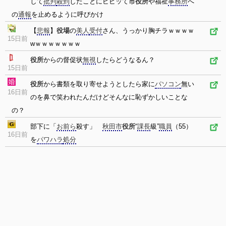
して
批判
殺到
したことにビビッて
市役所
や福祉
事務所
へ
の
通報
を止めるように呼びかけ
【
悲報
】
役場
の
美人
受付
さん、うっかり胸チラｗｗｗｗ
15日前
wｗｗｗｗｗｗｗ
役所
からの督促状
無視
したらどうなるん？
15日前
役所
から書類を取り寄せようとしたら家に
パソコン
無い
16日前
のを鼻で笑われたんだけどそんなに恥ずかしいことな
の？
部下に「
お前ら
殺す」
秋田市
役所
“
課長
級”
職員
（55）
16日前
を
パワハラ
処分