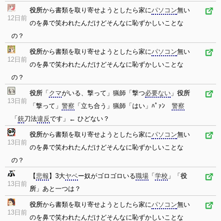
役所
から書類を取り寄せようとしたら家に
パソコン
無い
12日前
のを鼻で笑われたんだけどそんなに恥ずかしいことな
の？
役所
から書類を取り寄せようとしたら家に
パソコン
無い
12日前
のを鼻で笑われたんだけどそんなに恥ずかしいことな
の？
役所
「
クマ
がいる、撃って」猟師「撃つ
必要ない
」
役所
13日前
「撃って」
警察
「立ち合う」猟師「はい」ﾊﾟｧﾝ
警察
「
銃
刀法
違反
です」← ひどない？
役所
から書類を取り寄せようとしたら家に
パソコン
無い
13日前
のを鼻で笑われたんだけどそんなに恥ずかしいことな
の？
【
悲報
】3大
ヤベ
ー奴がゴロゴロいる
職場
「
学校
」「
役
13日前
所
」あと一つは？
役所
から書類を取り寄せようとしたら家に
パソコン
無い
13日前
のを鼻で笑われたんだけどそんなに恥ずかしいことな