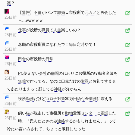
護
？
【
驚愕
】
不倫
がバレて
離婚
→
市役所
で
元カノ
と再会した
25日前
ら…wwｗｗｗ
仕事
が
役所
の
職員
て
人生
楽しいの？
25日前
念願の
市役所
員になれたで！
毎日
定時やで！
25日前
田舎
の
市役所
の
日常
26日前
PC
使えない
会社
の
顧問
の代わりにお
役所
の役職者名簿を
26日前
無償
で作ってる。なのに口先だけの
謝罪
とお礼ですませ
てあたりまえって顔してる
神経
が分からん
役所
勤務
だけど
コロナ
対策
30万円
給付
金
業務
に震える
26日前
飼い
猫
が脱走して
市役所
と
動物
愛護
センター
に
電話
した
26日前
時、「氏んだときのみ
連絡
するかもしれません。」って
冷たい言い方されて、ちょっと涙目になった