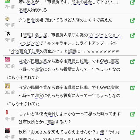
若い
男女
が、「
市役所
です。
熊本
の
募金
して下さい。」
2日前
不審
人物現れる
クソ
田舎
役場
で働いてるけど人辞めまくりで笑えん
3日前
【
悲報
】
名古屋
、
市役所
＆県庁を謎の
プロジェクション
3日前
マッピング
で「キンキラキン」にライトアップ → ﾈｯﾄ
「
小池百合子
知事
の真似か？」と
話題
に → ｗｗｗｗｗｗｗｗ
叔父
が
民間
企業
から政令市
職員
に
転職
。でも
GW
に
実家
3日前
へ帰って
叔父
に会ったら
役所
に入って一年ちょっとなの
にもう干されてた
叔父
が
民間
企業
から政令市
職員
に
転職
。でも
GW
に
実家
3日前
へ帰って
叔父
に会ったら
役所
に入って一年ちょっとなの
にもう干されてた
ちょいと10億円
寄付
しよっかなーって思った時ってまず
4日前
は
市役所
とかに
電話
するの？
役所
「お兄さんを支えてもらえませんか？」
俺
「それは
4日前
無理
です」→
家族
の
問題
を押し付けられそうになり…