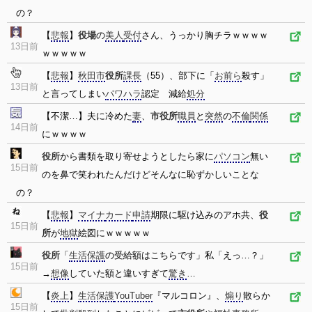
の？
【
悲報
】
役場
の
美人
受付
さん、うっかり胸チラｗｗｗｗ
13日前
ｗｗｗｗｗ
【
悲報
】
秋田市
役所
課長
（55）、部下に「
お前ら
殺す」
13日前
と言ってしまい
パワハラ
認定 減給
処分
【不潔…】夫に冷めた
妻
、
市役所
職員
と
突然
の
不倫
関係
14日前
にｗｗｗｗ
役所
から書類を取り寄せようとしたら家に
パソコン
無い
15日前
のを鼻で笑われたんだけどそんなに恥ずかしいことな
の？
【
悲報
】
マイナ
カード
申請
期限に駆け込みのアホ共、
役
15日前
所
が
地獄
絵図にｗｗｗｗｗ
役所
「
生活保護
の受給額はこちらです」私「えっ…？」
15日前
→
想像
していた額と違いすぎて
驚き
…
【
炎上
】
生活保護
YouTuber
『マルコロン』、
煽り
散らか
15日前