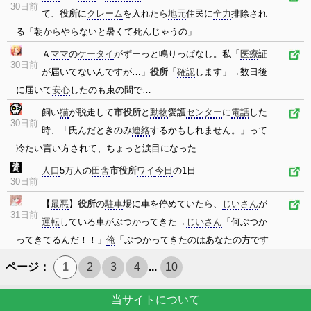
30日前
て、
役所
に
クレーム
を入れたら
地元
住民に
全力
排除され
る「朝からやらないと暑くて死んじゃうの」
Ａ
ママ
の
ケータイ
がずーっと鳴りっぱなし。私「
医療
証
30日前
が届いてないんですが…」
役所
「
確認
します」→数日後
に届いて
安心
したのも束の間で…
飼い
猫
が脱走して
市役所
と
動物
愛護
センター
に
電話
した
30日前
時、「氏んだときのみ
連絡
するかもしれません。」って
冷たい言い方されて、ちょっと涙目になった
人口
5万人の
田舎
市役所
ワイ
今日
の1日
30日前
【
最悪
】
役所
の
駐車
場に車を停めていたら、
じいさん
が
31日前
運転
している車がぶつかってきた→
じいさん
「何ぶつか
ってきてるんだ！！」
俺
「ぶつかってきたのはあなたの方です
ページ：
1
2
3
4
...
10
当サイトについて