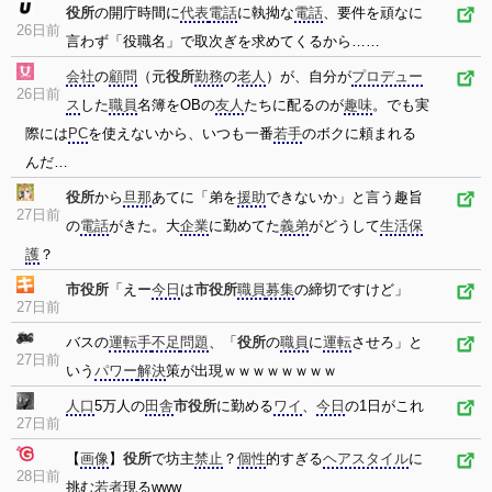
役所
の開庁時間に
代表
電話
に執拗な
電話
、要件を頑なに
26日前
言わず「役職名」で取次ぎを求めてくるから……
会社
の
顧問
（元
役所
勤務
の
老人
）が、自分が
プロデュー
26日前
ス
した
職員
名簿をOBの
友人
たちに配るのが
趣味
。でも実
際には
PC
を使えないから、いつも一番
若手
のボクに頼まれる
んだ…
役所
から
旦那
あてに「弟を
援助
できないか」と言う趣旨
27日前
の
電話
がきた。大
企業
に勤めてた
義弟
がどうして
生活保
護
？
市役所
「えー
今日
は
市役所
職員
募集
の締切ですけど」
27日前
バスの
運転手
不足
問題
、「
役所
の
職員
に
運転
させろ」と
27日前
いう
パワー
解決
策が出現ｗｗｗｗｗｗｗｗ
人口
5万人の
田舎
市役所
に勤める
ワイ
、
今日
の1日がこれ
27日前
【
画像
】
役所
で坊主
禁止
？
個性
的すぎる
ヘアスタイル
に
28日前
挑む
若者
現るwww