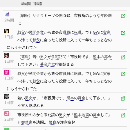
#民間
#転職
【
朗報
】
サクラ
ミーツ
公開
収録、
市役所
のような
年齢
層
2時間
に
叔父
が
民間
企業
から政令市
職員
に
転職
。でも
GW
に
実家
1日前
へ帰って
叔父
に会ったら
役所
に入って一年ちょっとなの
にもう干されてた
【
速報
】若い
男女
が
住宅
訪問「
市役所
です。
熊本
の
募金
1日前
して下さい」
募金
詐欺
徘徊始まる
叔父
が
民間
企業
から政令市
職員
に
転職
。でも
GW
に
実家
1日前
へ帰って
叔父
に会ったら
役所
に入って一年ちょっとなの
にもう干されてた
若い
男女
が、「
市役所
です。
熊本
の
募金
して下さい。」
1日前
不審
人物現れる
市役所
の方から来た謎の
男女
が「
熊本
地震
の
募金
して」
2日前
と
突然
家を訪問…
警察
が注意喚起