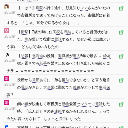
【…は？】
病院
へ行く途中、顔見知り
ママ
さんがいたの
28日前
で
市役所
まで送ってあげることになった。
市役所
に到着
すると…「じゃ、10分で戻るから次は……」
【
衝撃
】7歳の時に住民
税
を
滞納
していると督促状がき
28日前
た。
母
が驚いて
役所
に
電話
すると、なぜか私は32歳とい
う事に…どんな間違い方したの
【
悲報
】
北海道
の
役所
、
退職
者が
過去
5年で最多 →
給与
29日前
据え置きでも
若手
を繋ぎ止めるべく打ち出した秘策がコ
チラ → ｗｗｗｗｗｗｗｗｗｗｗｗｗｗｗｗｗｗｗｗ
役所
から
旦那
あてに「弟を
援助
できないか」と言う趣旨
29日前
の
電話
がきた。大
企業
に勤めてた
義弟
がどうして
生活保
護
？
飼い
猫
が脱走して
市役所
と
動物
愛護
センター
に
電話
した
29日前
時、「氏んだときのみ
連絡
するかもしれません。」って
冷たい言い方されて、ちょっと涙目になった
市役所
「これは可燃ゴミで出せないゾ」
ワイ
「あっそっ