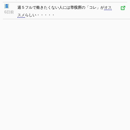
週５フルで働きたくない人には
市役所
の「コレ」が
オス
6日前
スメ
らしい・・・・・