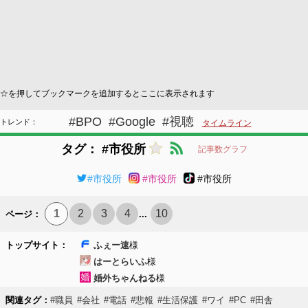
☆を押してブックマークを追加するとここに表示されます
#BPO
#Google
#視聴
トレンド：
タイムライン
タグ： #市役所
記事数グラフ
#市役所
#市役所
#市役所
1
2
3
4
10
ページ：
...
トップサイト：
ふぇー速
様
はーとらいふ
様
婚外ちゃんねる
様
関連タグ：
#職員
#会社
#電話
#悲報
#生活保護
#ワイ
#PC
#田舎