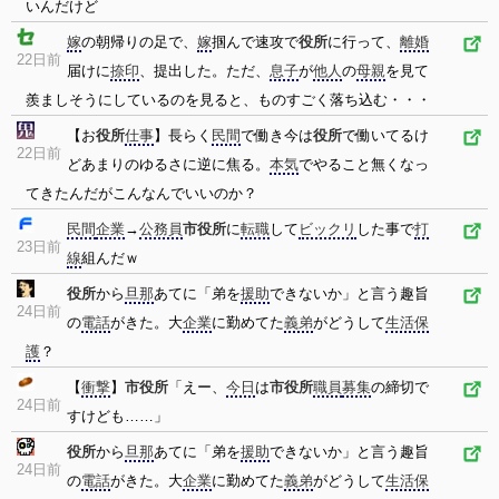
いんだけど
嫁
の朝帰りの足で、
嫁
掴んで速攻で
役所
に行って、
離婚
22日前
届けに
捺印
、提出した。ただ、
息子
が
他人
の
母親
を見て
羨ましそうにしているのを見ると、ものすごく落ち込む・・・
【お
役所
仕事
】長らく
民間
で働き今は
役所
で働いてるけ
22日前
どあまりのゆるさに逆に焦る。
本気
でやること無くなっ
てきたんだがこんなんでいいのか？
民間
企業
→
公務員
市役所
に
転職
して
ビックリ
した事で
打
23日前
線
組んだｗ
役所
から
旦那
あてに「弟を
援助
できないか」と言う趣旨
24日前
の
電話
がきた。大
企業
に勤めてた
義弟
がどうして
生活保
護
？
【
衝撃
】
市役所
「えー、
今日
は
市役所
職員
募集
の締切で
24日前
すけども……」
役所
から
旦那
あてに「弟を
援助
できないか」と言う趣旨
24日前
の
電話
がきた。大
企業
に勤めてた
義弟
がどうして
生活保