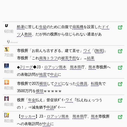
酷暑
に苦しむ
生徒
のために自腹で
扇風機
を設置した
ドイ
6日前
ツ
人
教師
、だが州の
役所
から信じられない通達があ
り……
市役所
「お前んち古すぎる。建て直せ」
ワイ
「(
無視
)」
7日前
市役所
「これ
南海トラフ
の
被害
予想
な」→
結果
◆
Jリーグ
◆J3・
ロアッソ熊本
熊本県
庁、
熊本
市役所
へ
8日前
の表敬訪問が
地震
で
中止
に
市役所
で20万
横領
して
クビ
になった
公務員
、
転職
先で
8日前
3500万円を
横領
ｗｗｗｗｗ
役所
「
年金
払え」督促状ﾎﾟｲｰ
ワイ
「払えねぇっつう
8日前
の！」⇒減免猶予
申請
ﾎﾟｲｰｰｰ
【
サッカー
】J3・
ロアッソ熊本
熊本県
庁、
熊本
市役所
8日前
への表敬訪問が
中止
に