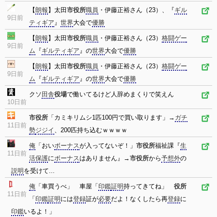
【
朗報
】太田
市役所
職員
・伊藤正裕さん（23）、『
ギル
9日前
ティギア
』
世界
大会で
優勝
【
朗報
】太田
市役所
職員
・伊藤正裕さん（23）
格闘ゲー
9日前
ム
『
ギルティギア
』の
世界
大会で
優勝
【
朗報
】太田
市役所
職員
・伊藤正裕さん（23）
格闘ゲー
9日前
ム
『
ギルティギア
』の
世界
大会で
優勝
クソ
田舎
役場
で働いてるけど人辞めまくりで笑えん
10日前
市役所
「カミキリムシ1匹100円で買い取ります」→
ガチ
11日前
勢
ジジイ
、200匹持ち込むｗｗｗｗ
俺
「おい
ボーナス
が入ってないぞ！」
市役所
福祉課『
生
11日前
活保護
に
ボーナス
はありません』→
市役所
から
予想外
の
説明
を受けて...
俺
「車買うべ」 車屋「
印鑑
証明
持ってきてね」
役所
11日前
「
印鑑
証明
には
登録
証が
必要
だよ！なくしたら再
登録
に
印鑑
いるよ！」