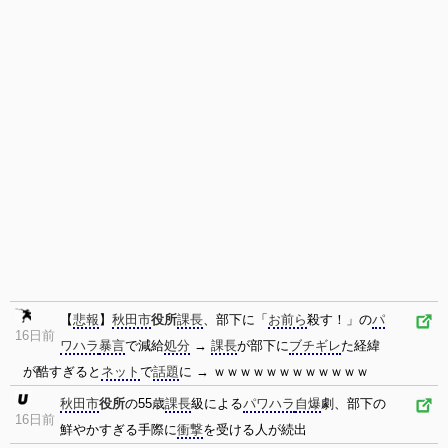
【
悲報
】
秋田市
役所
課長
、部下に「
お前ら
殺す！」の
パ
16日前
ワハラ
暴言
で減給
処分
→
課長
が部下に
ブチギレ
た経緯
が酷すぎると
ネット
で
話題
に → ｗｗｗｗｗｗｗｗｗｗｗｗ
秋田市
役所
の55歳
課長
級による
パワハラ
自爆
劇、部下の
16日前
鮮やかすぎる手際に
衝撃
を受ける人が続出