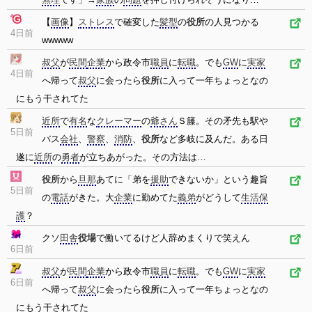
【
画像
】
ストレス
で確変した
髪型
の
役所
の人見つかる
4日前
wwwww
叔父
が
民間
企業
から政令市
職員
に
転職
。でも
GW
に
実家
4日前
へ帰って
叔父
に会ったら
役所
に入って一年ちょっとなの
にもう干されてた
近所
で
有名
な
クレーマー
の
爺さん
Ｓ籐。その矛先も駅や
5日前
バス
会社
、
警察
、
消防
、
役所
など多岐に及んだ。ある日
遂に
近所
の
勇者
が立ちあがった。その方法は…
役所
から
旦那
あてに「弟を
援助
できないか」という趣旨
5日前
の
電話
がきた。大
企業
に勤めてた
義弟
がどうして
生活保
護
？
クソ
田舎
役場
で働いてるけど人辞めまくりで笑えん
6日前
叔父
が
民間
企業
から政令市
職員
に
転職
。でも
GW
に
実家
6日前
へ帰って
叔父
に会ったら
役所
に入って一年ちょっとなの
にもう干されてた