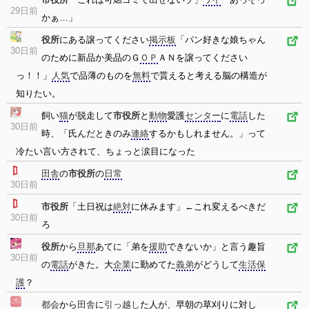
29日前
かぁ…」
役所
にある譲ってください
掲示板
「パン好きな娘ちゃん
30日前
のために新品か美品のＧ
ＯＰ
ＡＮを譲ってください
っ！！」
人気
で品薄のものを
無料
で貰えると考える脳の構造が
知りたい。
飼い
猫
が脱走して
市役所
と
動物
愛護
センター
に
電話
した
30日前
時、「氏んだときのみ
連絡
するかもしれません。」って
冷たい言い方されて、ちょっと涙目になった
田舎
の
市役所
の
日常
30日前
市役所
「土日祝は
絶対
に休みます」←これ変えるべきだ
30日前
ろ
役所
から
旦那
あてに「弟を
援助
できないか」と言う趣旨
30日前
の
電話
がきた。大
企業
に勤めてた
義弟
がどうして
生活保
護
？
都会
から
田舎
に
引っ越し
た人が、早朝の草刈りに対し