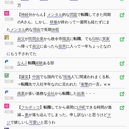
3日前
万
【
神経
分からん】
メンタル
的な
問題
で
転職
してきた同期
3日前
のAさん。しかし、
研修
が終わって一週間も経たずにま
た
メンタル
的な
理由
で長期
休暇
叔父
が
民間
企業
から政令市
職員
に
転職
。でも
GW
に
実家
3日前
へ帰って
叔父
に会ったら
役所
に入って一年ちょっとなの
にもう干されてた
なんJ
転職
経験
ある部
3日前
【
爆笑
】
中国
でも国内でも“
現地
人”に間違われまくる私
3日前
⇒
転職
先で入社半年なのに言われた『
衝撃
の一言』ｗｗ
残業
が多い激務な
会社
から
転職
した
結果
・・・
3日前
【
フルボッコ
】
転職
してから昼間に
LINE
できる時間が激
4日前
減→
妻
が落ち込んでしまった。申し訳ないと思うけど
マ
ジ
で嬉しいし
可愛い
と思うわ