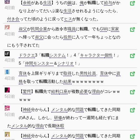
【
余裕
がある
生活
】うちの
嫁
は、
俺
が
転職
して
給与
がか
4日前
なり上がってだいぶ楽な
生活
させれるようになったら、
付き合
ってた頃のように戻って
ヒス
が無くなった。
叔父
が
民間
企業
から政令市
職員
に
転職
。でも
GW
に
実家
4日前
へ帰って
叔父
に会ったら
役所
に入って一年ちょっとなの
にもう干されてた
ドラクエ
3「
転職
システム
！」4「
キャラクター
個性
！」
4日前
5「
仲間
モンスター
＆
シナリオ
！」
育休
を上限ギリギリまで
取得
した
男性
社員
、
育休
中に
資
4日前
格
を取って
転職
活動した
結果
ｗｗｗｗｗｗｗｗ
【
驚愕
】
転職
先で
給料
口座
が複数
必要
な
理由
がコレｗｗ
5日前
ｗｗｗ
【
神経
分からん】
メンタル
的な
問題
で
転職
してきた同期
5日前
のAさん。しかし、
研修
が終わって一週間も経たずにま
た
メンタル
的な
理由
で長期
休暇
【
神経
分からん】
メンタル
的な
問題
で
転職
してきた同期