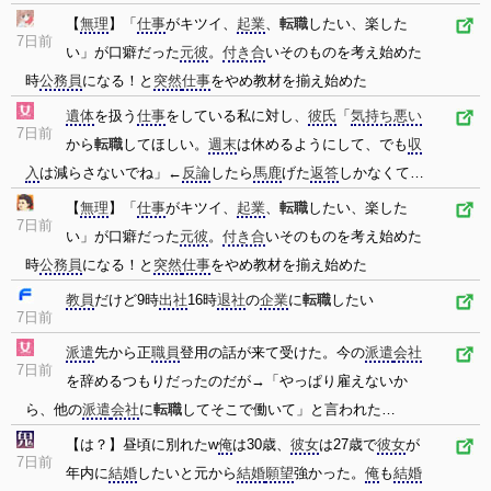
【
無理
】「
仕事
がキツイ、
起業
、
転職
したい、楽した
7日前
い」が口癖だった
元彼
。
付き合
いそのものを考え始めた
時
公務員
になる！と
突然
仕事
をやめ教材を揃え始めた
遺体
を扱う
仕事
をしている私に対し、
彼氏
「
気持ち悪い
7日前
から
転職
してほしい。
週末
は休めるようにして、でも
収
入
は減らさないでね」←
反論
したら
馬鹿
げた
返答
しかなくて…
【
無理
】「
仕事
がキツイ、
起業
、
転職
したい、楽した
7日前
い」が口癖だった
元彼
。
付き合
いそのものを考え始めた
時
公務員
になる！と
突然
仕事
をやめ教材を揃え始めた
教員
だけど9時
出社
16時
退社
の
企業
に
転職
したい
7日前
派遣
先から正
職員
登用の話が来て受けた。今の
派遣
会社
7日前
を辞めるつもりだったのだが→「やっぱり雇えないか
ら、他の
派遣
会社
に
転職
してそこで働いて」と言われた…
【は？】昼頃に別れたw
俺
は30歳、
彼女
は27歳で
彼女
が
7日前
年内に
結婚
したいと元から
結婚
願望
強かった。
俺
も
結婚