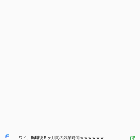
ワイ
、
転職
後５ヶ月間の
残業
時間ｗｗｗｗｗｗ