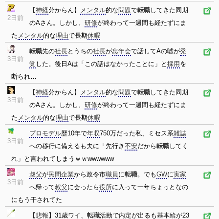
【
神経
分からん】
メンタル
的な
問題
で
転職
してきた同期
2日前
のAさん。しかし、
研修
が終わって一週間も経たずにま
た
メンタル
的な
理由
で長期
休暇
転職
先の
社長
とうちの
社長
が
忘年会
で話してAの嘘が
発
3日前
覚
した。後日Aは「この話はなかったことに」と
採用
を
断られ…
【
神経
分からん】
メンタル
的な
問題
で
転職
してきた同期
3日前
のAさん。しかし、
研修
が終わって一週間も経たずにま
た
メンタル
的な
理由
で長期
休暇
プロ
モデル
歴10年で
年収
750万だった私、ミセス系
雑誌
3日前
への移行に備えるも夫に「先行き
不安
だから
転職
してく
れ」と言われてしまうｗｗwwwwww
叔父
が
民間
企業
から政令市
職員
に
転職
。でも
GW
に
実家
3日前
へ帰って
叔父
に会ったら
役所
に入って一年ちょっとなの
にもう干されてた
【
悲報
】31歳
ワイ
、
転職
活動で
内定
が出るも基本給が23