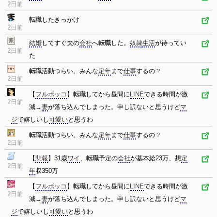
2日前
転職
したきっかけ
2日前
結婚
してすぐ夫の
会社
へ
転職
した。
奴隷
生活
が待ってい
2日前
た
転職
活動つらい。みんな
定年
まで
仕事
するの？
2日前
【
フルボッコ
】
転職
してから昼間に
LINE
できる時間が激
2日前
減→
妻
が落ち込んでしまった。申し訳ないと思うけど
マ
ジ
で嬉しいし
可愛い
と思うわ
転職
活動つらい。みんな
定年
まで
仕事
するの？
2日前
【
悲報
】31歳
ワイ
、
転職
予定の
会社
が基本給23万、想
定
2日前
年
収350万
【
フルボッコ
】
転職
してから昼間に
LINE
できる時間が激
2日前
減→
妻
が落ち込んでしまった。申し訳ないと思うけど
マ
ジ
で嬉しいし
可愛い
と思うわ