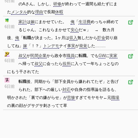
5日前
のAさん。しかし、
研修
が終わって一週間も経たずにま
た
メンタル
的な
理由
で長期
休暇
家計
は
嫁
にまかせていた。
俺
「
生活費
めっちゃ締めて
6日前
るじゃん。これならまかせて
安心
だｗ」 → 数カ月
後、
俺
「
転職
が決まった。1ヶ月は
収入
無しだから
貯金
切り崩
してね」
嫁
「！？」
トンデモ
ナイ
事実
が
発覚
した……..
叔父
が
民間
企業
から政令市
職員
に
転職
。でも
GW
に
実家
6日前
へ帰って
叔父
に会ったら
役所
に入って一年ちょっとなの
にもう干されてた
転職
後、同期から「部下全員から嫌われてたぞ」と告げ
6日前
られた。部下への厳しい
対応
や自身の指導論を語るも、
明かされた「裏での嫌がらせ」が
悲惨
すぎてモヤモヤ←元
職場
の裏の顔がグサグサ刺さってて草