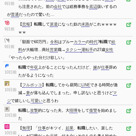
9日前
ら注意された。前の
会社
では総務事務を
底辺
扱いするの
が
普通
だったので驚いた…
【
悲報
】
転職
して
派遣
になった奴の
末路
がこれｗｗｗｗ
9日前
ｗｗ
「額面で60万円」
令和
はブルー
カラー
の
時代
?
転職
で
給
9日前
料
が大幅増…商社
営業
職→
タクシー
運転手
の27歳
女性
「やったらやった分だけ欲しい」
転職
で
年収
上がることになったんだけど、
嫁
が
仕事
辞め
10日前
たがるようになった
【
フルボッコ
】
転職
してから昼間に
LINE
できる時間が激
10日前
減→
妻
が落ち込んでしまった。申し訳ないと思うけど
マ
ジ
で嬉しいし
可愛い
と思うわ
転職
し
攻撃
的になった夫。大
喧嘩
をして
復讐
を始めまし
10日前
た
【
無理
】「
仕事
がキツイ、
起業
、
転職
したい、楽した
10日前
い」が口癖だった
元彼
。
付き合
いそのものを考え始めた