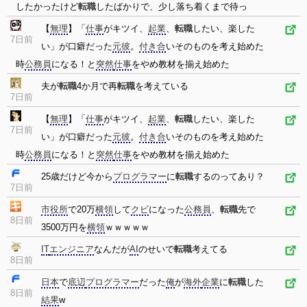
したかったけど
転職
したばかりで、少し落ち着くまで待っ
【
無理
】「
仕事
がキツイ、
起業
、
転職
したい、楽した
7日前
い」が口癖だった
元彼
。
付き合
いそのものを考え始めた
時
公務員
になる！と
突然
仕事
をやめ教材を揃え始めた
夫が
転職
4か月で再
転職
を考えている
7日前
【
無理
】「
仕事
がキツイ、
起業
、
転職
したい、楽した
7日前
い」が口癖だった
元彼
。
付き合
いそのものを考え始めた
時
公務員
になる！と
突然
仕事
をやめ教材を揃え始めた
25歳だけど今から
プログラマー
に
転職
するのってあり？
7日前
市役所
で20万
横領
して
クビ
になった
公務員
、
転職
先で
8日前
3500万円を
横領
ｗｗｗｗｗ
IT
エンジニア
なんだが
AI
のせいで
転職
考えてる
8日前
日本
で
底辺
プログラマー
だった
俺
が
海外
企業
に
転職
した
8日前
結果
w