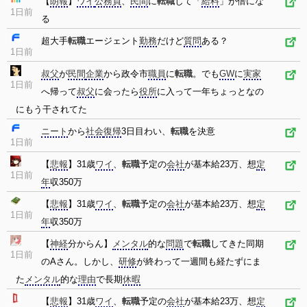
【
朗報
】
ワイ
公務員
、
民間
に
転職
して「
給料
」が倍にな
1日前
る
超大手
転職
エージェント
勤務
だけど
質問
ある？
1日前
叔父
が
民間
企業
から政令市
職員
に
転職
。でも
GW
に
実家
1日前
へ帰って
叔父
に会ったら
役所
に入って一年ちょっとなの
にもう干されてた
ニート
から
社会
復帰
3日目わい、
転職
を決意
1日前
【
悲報
】31歳
ワイ
、
転職
予定の
会社
が基本給23万、想
定
1日前
年
収350万
【
悲報
】31歳
ワイ
、
転職
予定の
会社
が基本給23万、想
定
1日前
年
収350万
【
神経
分からん】
メンタル
的な
問題
で
転職
してきた同期
1日前
のAさん。しかし、
研修
が終わって一週間も経たずにま
た
メンタル
的な
理由
で長期
休暇
【
悲報
】31歳
ワイ
、
転職
予定の
会社
が基本給23万、想
定