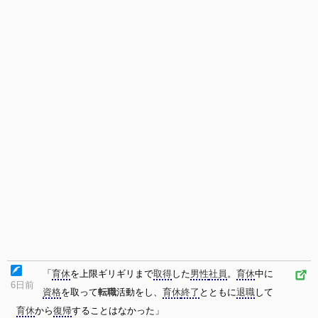
「
育休
を上限ギリギリまで
取得
した
男性
社員
。
育休
中に
6日前
資格
を取って
転職
活動をし、
育休
終了
とともに
退職
して
育休
から
復帰
することはなかった」