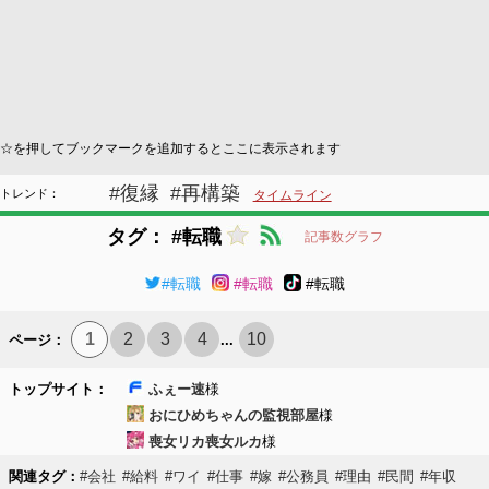
☆を押してブックマークを追加するとここに表示されます
#復縁
#再構築
トレンド：
タイムライン
タグ： #転職
記事数グラフ
#転職
#転職
#転職
1
2
3
4
10
ページ：
...
トップサイト：
ふぇー速
様
おにひめちゃんの監視部屋
様
喪女リカ喪女ルカ
様
関連タグ：
#会社
#給料
#ワイ
#仕事
#嫁
#公務員
#理由
#民間
#年収