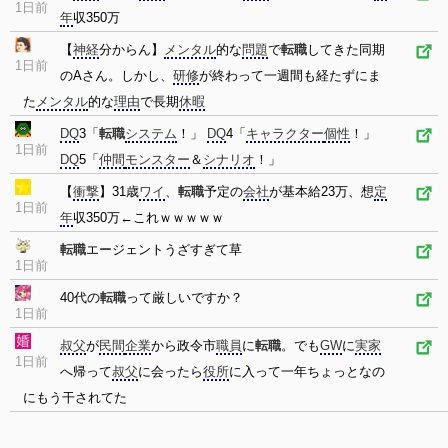
1日前
年
収350万
【
神経
分からん】
メンタル
的な
問題
で
転職
してきた同期
1日前
のAさん。しかし、
研修
が終わって一週間も経たずにま
た
メンタル
的な
理由
で長期
休暇
DQ
3「
転職
システム
！」
DQ
4「
キャラクター
個性
！」
1日前
DQ
5「
仲間
モンスター
＆
シナリオ
！」
【
衝撃
】31歳
ワイ
、
転職
予定の
会社
が基本給23万、想
定
1日前
年
収350万←これｗｗｗｗｗ
転職
エージェントうざすぎて草
1日前
40代の
転職
って厳しいですか？
1日前
叔父
が
民間
企業
から政令市
職員
に
転職
。でも
GW
に
実家
1日前
へ帰って
叔父
に会ったら
役所
に入って一年ちょっとなの
にもう干されてた