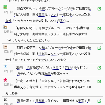
「やったらやった分だけ欲しい」
「額面で60万円」
令和
は“ブルー
カラー
”の
時代
?
転職
で
給
12日前
料
が大幅増…商社
営業
職→
タクシー
運転手
となった27歳
女性
「やったらやった分だけ欲しい」
AI
進化
...
「額面で60万円」
令和
はブルー
カラー
の
時代
?
転職
で
給
12日前
料
が大幅増…商社
営業
職→
タクシー
運転手
の27歳
女性
「やったらやった分だけ欲しい」
「額面で60万円」
令和
は“ブルー
カラー
”の
時代
?
転職
で
給
12日前
料
が大幅増…商社
営業
職→
タクシー
運転手
となった27歳
女性
「やったらやった分だけ欲しい」
AI
進化
...
【
朗報
】
早慶
3留
ワイ
、SES
内定
で「
デジタル
庁行く」
12日前
→
ガチ
のメガバン
転職
先輩
が降臨ｗｗｗ
【
住宅
・
不動産
】「
家賃
が高くて
首都圏
に住めない」
転
13日前
職
考える
子育て
世代
…
中古
マンション
でも世帯
年収
1500
万円
必要
「
家賃
が高くて
首都圏
に住めない」
転職
考える
子育て
世
13日前