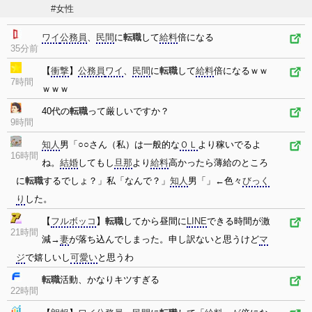
#女性
ワイ
公務員
、
民間
に
転職
して
給料
倍になる
35分前
【
衝撃
】
公務員
ワイ
、
民間
に
転職
して
給料
倍になるｗｗ
7時間
ｗｗｗ
40代の
転職
って厳しいですか？
9時間
知人
男「○○さん（私）は一般的な
ＯＬ
より稼いでるよ
16時間
ね。
結婚
してもし
旦那
より
給料
高かったら薄給のところ
に
転職
するでしょ？」私「なんで？」
知人
男「」←色々
びっく
り
した。
【
フルボッコ
】
転職
してから昼間に
LINE
できる時間が激
21時間
減→
妻
が落ち込んでしまった。申し訳ないと思うけど
マ
ジ
で嬉しいし
可愛い
と思うわ
転職
活動、かなりキツすぎる
22時間