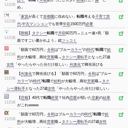
11日前
め」
「
家賃
が高くて
首都圏
に住めない」
転職
考える
子育て
世
11日前
代
-
中古
マンション
でも世帯
年収
1500万円
必要
【
朗報
】
タクシー
転職
で
月収
60万円→ニュー速+民「額
11日前
面ですごい書かれよう」総
ツッコミ
「額面で60万円」
令和
は“ブルー
カラー
”の
時代
?
転職
で
給
11日前
料
が大幅増…商社
営業
職→
タクシー
運転手
となった27歳
女性
「やったらやった分だけ欲しい」
AI
進化
で脚光浴びる
【
AI
進化
で脚光浴びる】「額面で60万円」
令和
は“ブルー
11日前
カラー
”の
時代
?
転職
で
給料
が大幅増…商社
営業
職→
タク
シー
運転手
となった27歳
女性
「やったらやった分だけ欲しい」
【
悲報
】40代で
転職
絶望
？社内
恋愛
が招いた
悲劇
の
結果
11日前
がこれwwww
「額面で60万円」
令和
はブルー
カラー
の
時代
?
転職
で
給
11日前
料
が大幅増…商社
営業
職→
タクシー
運転手
の27歳
女性