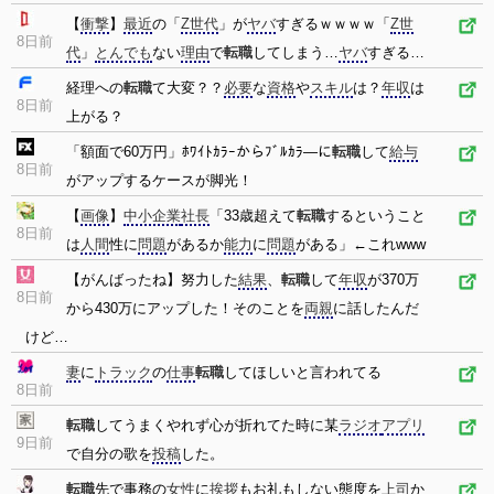
【
衝撃
】
最近
の「
Z世代
」が
ヤバ
すぎるｗｗｗｗ「
Z世
8日前
代
」
とんでも
ない
理由
で
転職
してしまう…
ヤバ
すぎる…
経理への
転職
て大変？？
必要
な
資格
や
スキル
は？
年収
は
8日前
上がる？
「額面で60万円」ﾎﾜｲﾄｶﾗｰからﾌﾞﾙｶﾗ―に
転職
して
給与
8日前
がアップするケースが脚光！
【
画像
】
中小企業
社長
「33歳超えて
転職
するということ
8日前
は
人間
性に
問題
があるか
能力
に
問題
がある」←これwww
【がんばったね】努力した
結果
、
転職
して
年収
が370万
8日前
から430万にアップした！そのことを
両親
に話したんだ
けど…
妻
に
トラック
の
仕事
転職
してほしいと言われてる
8日前
転職
してうまくやれず心が折れてた時に某
ラジオ
アプリ
9日前
で自分の歌を
投稿
した。
転職
先で事務の
女性
に
挨拶
もお礼もしない態度を
上司
か