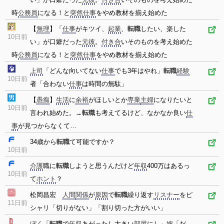
時
公務員
になる！と
突然
仕事
をやめ教材を揃え始めた
【
無理
】「
仕事
がキツイ、
起業
、
転職
したい、楽した
10日前
い」が口癖だった
元彼
。
付き合
いそのものを考え始めた
時
公務員
になる！と
突然
仕事
をやめ教材を揃え始めた
上司
「どんな向いてない
仕事
でも3年はやれ」
転職
経験
10日前
者「合わない
仕事
は時間の無駄」
【
愚痴
】
生活
に
余裕
がほしいとか
専業
主婦
になりたいと
10日前
言われ始めた。→
転職
も考えてるけど、なかなか良い
仕
事
が見つからなくて…
34歳から
転職
て可能ですか？
10日前
介護
職に
転職
しようと思うんだけど
年収
400万はあるっ
10日前
て
ホント
？
松岡昌宏
人間
関係
が
原因
で
転職
繰り返す
リスナー
をピ
11日前
シャリ「切りがない」「割り切った方がいい」
ぼく
「
転職
で
年収
あがったし大きい
部屋
にし」
嫁
「だ