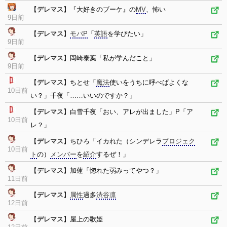
【
デレマス
】『大好きのブーケ』の
MV
、怖い
9日前
【
デレマス
】
モバP
「
英語
を学びたい」
9日前
【
デレマス
】岡崎泰葉「私が学んだこと」
9日前
【
デレマス
】ちとせ「
魔法
使いをうちに呼べばよくな
10日前
い？」千夜「……いいのですか？」
【
デレマス
】白雪千夜「おい、アレが出ました」P「ア
10日前
レ？」
【
デレマス
】ちひろ「イカれた（シンデレラ
プロジェク
10日前
ト
の）
メンバー
を
紹介
するぜ！」
【
デレマス
】加蓮「惚れた弱みってやつ？」
11日前
【
デレマス
】
属性
過多
渋谷凛
12日前
【
デレマス
】屋上の歌姫