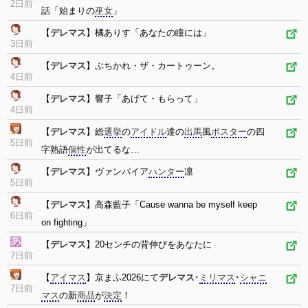
2日前
話「始まりの
巫女
」
【
デレマス
】橘ありす「あなたの瞳には」
3日前
【
デレマス
】ぷちかれ・ザ・カートゥーン。
4日前
【
デレマス
】響子「あげて・もらって」
4日前
【
デレマス
】総
選挙
の
アイドル
達の
出馬
風
ポスター
の四
5日前
字熟語
個性
が出てるな…
【
デレマス
】ヴァンパイア
ハンター
凛
5日前
【
デレマス
】高森藍子「Cause wanna be myself keep
6日前
on fighting」
【
デレマス
】20センチの背伸びをあなたに
7日前
【
アイマス
】京まふ2026にて
デレマス
･
ミリマス
･
シャニ
7日前
マス
の新
商品
が
決定
！