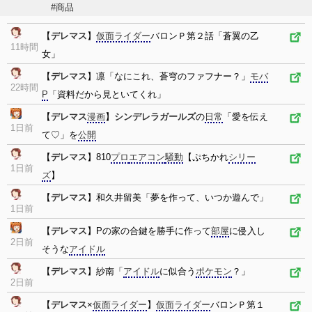
#商品
【
デレマス
】
仮面ライダー
バロンＰ第２話「蒼翼の乙
11時間
女」
【
デレマス
】凛「なにこれ、蒼穹のファフナー？」
モバ
22時間
P
「資料だから見といてくれ」
【
デレマス
漫画
】
シンデレラガールズ
の
日常
「愛を伝え
1日前
て♡」を
公開
【
デレマス
】810
プロ
エアコン
騒動
【ぷちかれ
シリー
1日前
ズ
】
【
デレマス
】和久井留美「夢を作って、いつか遊んで」
1日前
【
デレマス
】Pの家の合鍵を勝手に作って
部屋
に侵入し
2日前
そうな
アイドル
【
デレマス
】紗南「
アイドル
に似合う
ポケモン
？」
2日前
【
デレマス
×
仮面ライダー
】
仮面ライダー
バロンＰ第１