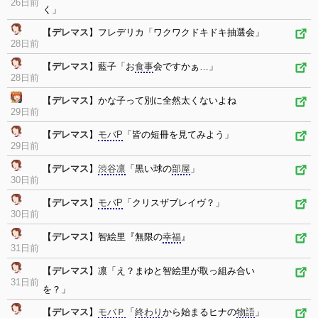
26日前
く」
【
デレマス
】フレデリカ「ワクワクドキドキ抽選会」
28日前
【
デレマス
】藍子「お
食事
会ですかぁ…」
28日前
【
デレマス
】かな子って別に全然太くないよね
29日前
【
デレマス
】
モバP
「皆の短冊を見てみよう」
29日前
【
デレマス
】
渋谷凛
「黒い球の
部屋
」
30日前
【
デレマス
】
モバP
「クリスザブレイヴ？」
30日前
【
デレマス
】智絵里『無限の
幸福
』
31日前
【
デレマス
】凛「え？まゆと智絵里が取っ組み合い
31日前
を？」
【
デレマス
】
モバＰ
「
終わり
から始まるヒナの
物語
」