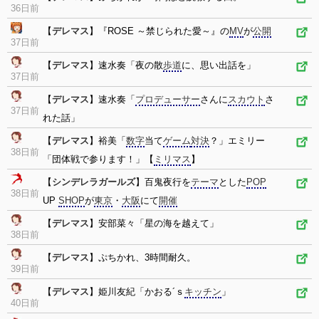
36日前
【
デレマス
】『ROSE ～禁じられた愛～』の
MV
が
公開
37日前
【
デレマス
】速水奏「夜の散
歩道
に、思い出話を」
37日前
【
デレマス
】速水奏「
プロデューサー
さんに
スカウト
さ
37日前
れた話」
【
デレマス
】裕美「
数字
当て
ゲーム
対決
？」エミリー
38日前
「団体戦で参ります！」【
ミリマス
】
【
シンデレラガールズ
】百鬼夜行を
テーマ
とした
POP
38日前
UP
SHOP
が
東京
・
大阪
にて
開催
【
デレマス
】安部菜々「星の海を越えて」
38日前
【
デレマス
】ぷちかれ、3時間耐久。
39日前
【
デレマス
】姫川友紀「かおる´ｓ
キッチン
」
40日前