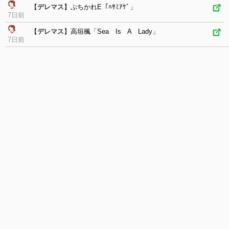
【
デレマス
】ぷちかれE「ﾊｻﾐｱｹﾞ」
7日前
【
デレマス
】高垣楓「Sea Is A Lady」
7日前