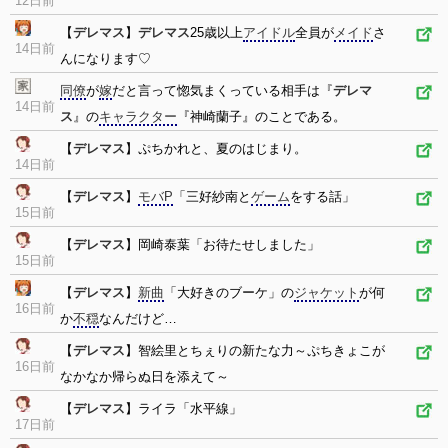
12日前
【
デレマス
】
デレマス
25歳以上
アイドル
全員が
メイド
さ
14日前
んになります♡
同僚
が
嫁
だと言って惚気まくっている相手は『
デレマ
14日前
ス
』の
キャラクター
『神崎蘭子』のことである。
【
デレマス
】ぷちかれと、夏のはじまり。
14日前
【
デレマス
】
モバP
「三好紗南と
ゲーム
をする話」
15日前
【
デレマス
】岡崎泰葉「お待たせしました」
15日前
【
デレマス
】
新曲
「大好きのブーケ」の
ジャケット
が何
16日前
か
不穏
なんだけど…
【
デレマス
】智絵里とちぇりの新たな力～ぷちきょこが
16日前
なかなか帰らぬ日を添えて～
【
デレマス
】ライラ「水平線」
17日前