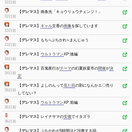
32日前
【
デレマス
】南条光「キョウリュウチェンジ！」
32日前
【
デレマス
】
ギャル
文香の
画像
を探しています
33日前
【
デレマス
】もち≒ぷちかれ≒まんじゅう
33日前
【
デレマス
】
ウルトラマン
XP:後編
34日前
【
デレマス
】百鬼夜行が
テーマ
の幻夏妖宴市の
開催
が
決
34日前
定
【
デレマス
】よしのんって
見た目
の割になんかエ〇売り
36日前
してない？
【
デレマス
】
ウルトラマン
XP:前編
36日前
【
デレマス
】レイナサマの
安価
でイタズラ
36日前
【
デレマス
】ぷちかれが5時間ほど説教する回。