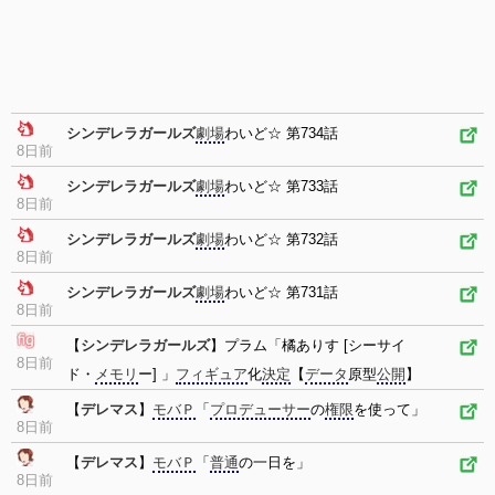
シンデレラガールズ
劇場
わいど☆ 第734話
8日前
シンデレラガールズ
劇場
わいど☆ 第733話
8日前
シンデレラガールズ
劇場
わいど☆ 第732話
8日前
シンデレラガールズ
劇場
わいど☆ 第731話
8日前
【
シンデレラガールズ
】プラム「橘ありす [シーサイ
8日前
ド・
メモリ
ー] 」
フィギュア
化
決定
【
データ
原型
公開
】
【
デレマス
】
モバＰ
「
プロデューサー
の
権限
を使って」
8日前
【
デレマス
】
モバＰ
「
普通
の一日を」
8日前