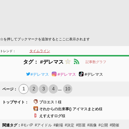
☆を押してブックマークを追加するとここに表示されます
タイムライン
トレンド：
タグ： #デレマス
記事数グラフ
#デレマス
#デレマス
#デレマス
1
2
3
4
10
ページ：
...
トップサイト：
プロエス！
様
それからの出来事() アイマスまとめ
様
えすえすログ
様
関連タグ：
#モバP
#アイドル
#劇場
#決定
#部屋
#画像
#公開
#開催