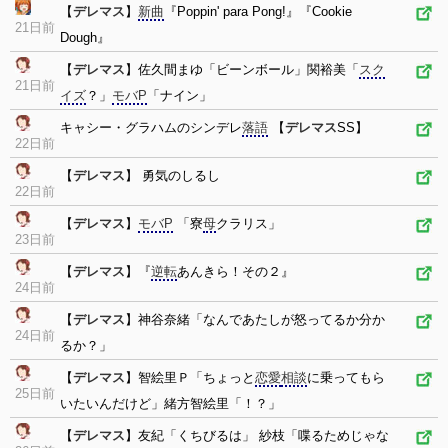
【
デレマス
】
新曲
『Poppin' para Pong!』『Cookie
21日前
Dough』
【
デレマス
】佐久間まゆ「ビーンボール」関裕美「
スク
21日前
イズ
？」
モバP
「ナイン」
キャシー・グラハムのシンデレ
落語
【
デレマス
SS】
22日前
【
デレマス
】 勇気のしるし
22日前
【
デレマス
】
モバP
「寮
母
クラリス」
23日前
【
デレマス
】『
逆転
あんきら！その２』
24日前
【
デレマス
】神谷奈緒「なんであたしが怒ってるか分か
24日前
るか？」
【
デレマス
】智絵里Ｐ「ちょっと
恋愛
相談
に乗ってもら
25日前
いたいんだけど」緒方智絵里「！？」
【
デレマス
】友紀「くちびるは」 紗枝「喋るためじゃな