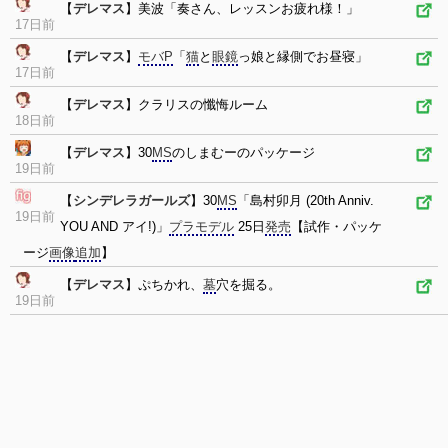
【
デレマス
】美波「奏さん、レッスンお疲れ様！」
17日前
【
デレマス
】
モバP
「
猫
と
眼鏡
っ娘と縁側でお昼寝」
17日前
【
デレマス
】クラリスの懺悔ルーム
18日前
【
デレマス
】30
MS
のしまむーのパッケージ
19日前
【
シンデレラガールズ
】30
MS
「島村卯月 (20th Anniv.
19日前
YOU AND アイ!)」
プラモデル
25日
発売
【試作・パッケ
ージ
画像
追加
】
【
デレマス
】ぷちかれ、
墓
穴を掘る。
19日前