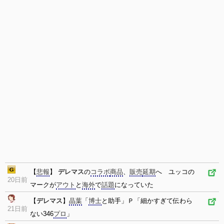
【
悲報
】
デレマス
の
コラボ
商品
、
販売
延期
へ ユッコの
20日前
マークが
アウト
と
海外
で
話題
になっていた
【
デレマス
】
晶葉
「
博士
と助手」Ｐ「細かすぎて伝わら
21日前
ない346
プロ
」