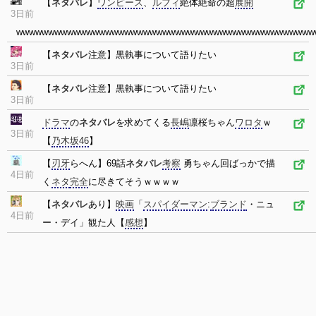
【
ネタバレ
】
ワンピース
、
ルフィ
絶体絶命の超
展開
3日前
wwwwwwwwwwwwwwwwwwwwwwwwwwwwwwwwwwwwwwwwwwwwwww
【
ネタバレ
注意】黒執事について語りたい
3日前
【
ネタバレ
注意】黒執事について語りたい
3日前
ドラマ
の
ネタバレ
を求めてくる
長嶋
凛桜ちゃん
ワロタ
ｗ
3日前
【
乃木坂46
】
【
刃牙
らへん】69話
ネタバレ
考察
勇ちゃん回ばっかで描
4日前
く
ネタ
完全
に尽きてそうｗｗｗｗ
【
ネタバレ
あり】
映画
「
スパイダーマン
:
ブランド
・ニュ
4日前
ー・デイ」観た人【
感想
】