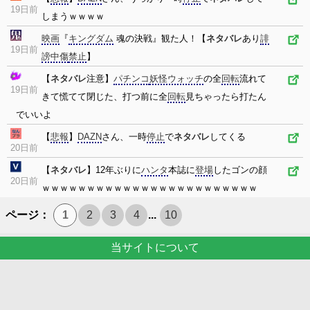
19日前
しまうｗｗｗｗ
映画
『
キングダム
魂の決戦』観た人！【
ネタバレ
あり
誹
19日前
謗中傷
禁止
】
【
ネタバレ
注意】
パチンコ
妖怪ウォッチ
の全
回転
流れて
19日前
きて慌てて閉じた、打つ前に全
回転
見ちゃったら打たん
でいいよ
【
悲報
】
DAZN
さん、一時
停止
で
ネタバレ
してくる
20日前
【
ネタバレ
】12年ぶりに
ハンタ
本誌に
登場
したゴンの顔
20日前
ｗｗｗｗｗｗｗｗｗｗｗｗｗｗｗｗｗｗｗｗｗｗｗｗ
ページ：
1
2
3
4
...
10
当サイトについて