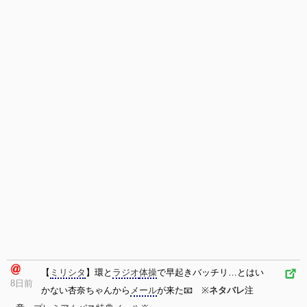
【
ミリシタ
】環と
ラジオ
体操
で早起きバッチリ…とはい
8日前
かない杏奈ちゃんから
メール
が来た📧 ※
ネタバレ
注