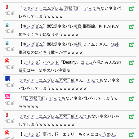
「
ファイアーエムブレム
万紫千紅
」
とんでも
ない
ネタバ
4日前
レ
をしてしまうｗｗｗｗ
【
キングダム
】885話
ネタバレ
考察
邯鄲編、何もかもが
4日前
めちゃくちゃになりそうｗｗｗｗ
【
キングダム
】884話
ネタバレ
感想
ミノムシさん、
無能
4日前
軍師なのに
イキり
散らかすｗｗｗｗ
【
ミリシタ
】
イベント
『Destiny』
コミュ
を見たみんなの
4日前
反応
は👀 ※
ネタバレ
注意※
ファイアーエムブレム
万紫千紅
さん、
とんでも
ない
ネタ
4日前
バレ
をしてしまうｗｗｗｗｗｗｗｗｗ
『
FE
万紫千紅
』
とんでも
ない
ネタバレ
をしてしまうｗ
4日前
ｗｗｗｗｗ
ファイアーエムブレム
万紫千紅
とんでも
ない
ネタバレ
を
4日前
してしまうｗｗｗｗｗｗｗｗｗ
【
ミリシタ
】夏バテ!? エミリーちゃんには
そうめん
、