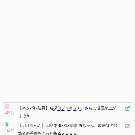
【
ネタバレ
注意】名
探偵
プリキュア
、さらに湿度が上が
4日前
りそう…
【
刃牙
らへん】68話
ネタバレ
感想
勇ちゃん、蹴速似の襲
4日前
撃者の手首をぶった斬るｗｗｗｗ