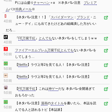
4日前
Pには山盛り
チャーハン
＋α ※
ネタバレ
注意
プレミア
ム
パス
特典
メール
※
【
ネタバレ
注意！！】「
スパイダーマン
：
ブランド
・ニ
4日前
ュー・デイ」にも出てきたけどあの組織潰した方がいい
だろ…
『
FE
万紫千紅
』
とんでも
ない
ネタバレ
をしてしまうｗｗ
4日前
ファイアーエムブレム
万紫千紅
とんでも
ない
ネタバレ
を
5日前
してしまう…
【
Netflix
】ラヴ上等2を見てる人！【
ネタバレ
注意】
5日前
【
Netflix
】ラヴ上等2を見てる人！【
ネタバレ
注意】
5日前
【
FE
万紫千紅
】これは
神ゲー
だな
ネタバレ
全開過ぎて
5日前
おもろかった
【
ネタバレ
注意】
漫画
の
タイトル
を書いたら、本誌を読
5日前
んでる人と語れるトピ【本誌派】