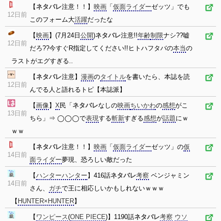
【
ネタバレ
注意！！】
映画
「
仮面ライダー
ゼッツ」でも
12日前
このフォーム大
活躍
だったな
【
映画
】(7月24日
公開
)
ネタバレ
注意!!
年齢
制限
ナシ??嘘
12日前
だろ??今すぐR指定してください!!ヒトハフタバの
本当
の
ラストがエグすぎる..
【
ネタバレ
注意】
漫画
の
タイトル
を書いたら、本誌を読
12日前
んでる人と語れるトピ【本誌派】
【
画像
】
X
民「
ネタバレ
なしの
映画
ちいかわ
の
感想
がこ
13日前
ちら」⇒ ◯◯◯で
表現
する
斬新
すぎる
感想
が
話題
にｗ
ｗｗ
【
ネタバレ
注意！！】
映画
「
仮面ライダー
ゼッツ」の
仮
14日前
面ライダー
夢現、恐ろしい敵だった
【
ハンターハンター
】416話
ネタバレ
考察
ベンジャミン
14日前
さん、
ガチ
で王に相応しいかもしれないｗｗｗ
【
HUNTER×HUNTER
】
【
ワンピース
(
ONE PIECE
)】1190話
ネタバレ
考察
ウソ