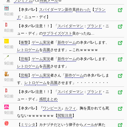
意
プレミアム
パス
特典
メール
※
【
ネタバレ
】
スパイダーマン
新作
見
終わった
【
ブラン
8日前
ド
・ニュー・デイ】
【
ネタバレ
注意！！】「
スパイダーマン
：
ブランド
・ニ
8日前
ュー・デイ」の
サプライズ
ゲスト
良かったね…
【
衝撃
】
ゲーム
実況
者「
新作
ゲーム
の
ネタバレ
します、
9日前
レトロ
ゲーム
を
高騰
させます」←これｗｗｗｗｗ
【
悲報
】
ゲーム
実況
者「
新作
ゲーム
の
ネタバレ
します、
9日前
レトロ
ゲーム
を
高騰
させます」
【
悲報
】
ゲーム
実況
者さん「
新作
ゲーム
の
ネタバレ
しま
9日前
す、
レトロ
ゲーム
を
高騰
させます」・・・・・・・・・
【
ネタバレ
注意！！】「
スパイダーマン
：
ブランド
・ニ
9日前
ュー・デイ」
感想
まとめ
【
ネタバレ
】『
ワンピース
』
ルフィ
、胸を貫かれても死
9日前
なないｗｗｗｗｗｗｗ【
閲覧注意
】
【
ミリシタ
】カナヅチだという律子から
メール
が来た