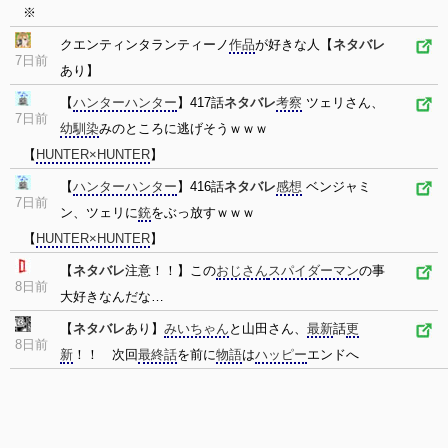
※
クエンティンタランティーノ
作品
が好きな人【
ネタバレ
7日前
あり】
【
ハンターハンター
】417話
ネタバレ
考察
ツェリさん、
7日前
幼馴染
みのところに逃げそうｗｗｗ
【
HUNTER×HUNTER
】
【
ハンターハンター
】416話
ネタバレ
感想
ベンジャミ
7日前
ン、ツェリに
銃
をぶっ放すｗｗｗ
【
HUNTER×HUNTER
】
【
ネタバレ
注意！！】この
おじさん
スパイダーマン
の事
8日前
大好きなんだな…
【
ネタバレ
あり】
みいちゃん
と山田さん、
最新
話
更
8日前
新
！！ 次回
最終話
を前に
物語
は
ハッピー
エンドへ