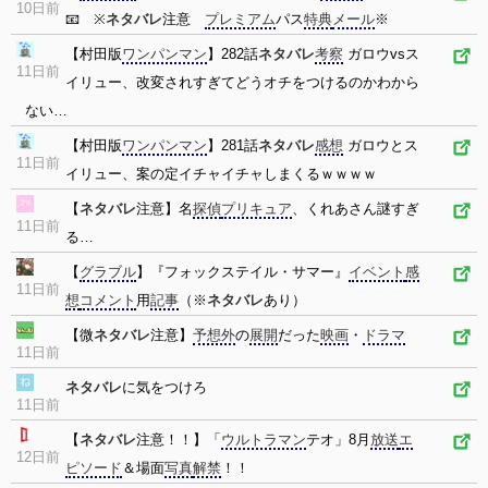
10日前
📧 ※
ネタバレ
注意
プレミアム
パス
特典
メール
※
【村田版
ワンパンマン
】282話
ネタバレ
考察
ガロウvsス
11日前
イリュー、改変されすぎてどうオチをつけるのかわから
ない…
【村田版
ワンパンマン
】281話
ネタバレ
感想
ガロウとス
11日前
イリュー、案の定イチャイチャしまくるｗｗｗｗ
【
ネタバレ
注意】名
探偵
プリキュア
、くれあさん謎すぎ
11日前
る…
【
グラブル
】『フォックステイル・サマー』
イベント
感
11日前
想
コメント
用
記事
（※
ネタバレ
あり）
【微
ネタバレ
注意】
予想外
の
展開
だった
映画
・
ドラマ
11日前
ネタバレ
に気をつけろ
11日前
【
ネタバレ
注意！！】「
ウルトラマン
テオ」8月
放送
エ
12日前
ピソード
＆場面
写真
解禁
！！