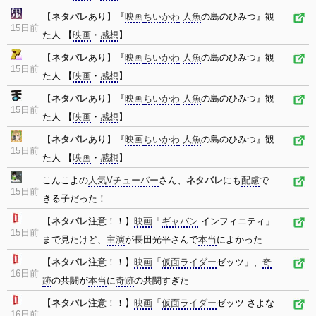
【
ネタバレ
あり】『
映画
ちいかわ
人魚
の島のひみつ』観
15日前
た人 【
映画
・
感想
】
【
ネタバレ
あり】『
映画
ちいかわ
人魚
の島のひみつ』観
15日前
た人 【
映画
・
感想
】
【
ネタバレ
あり】『
映画
ちいかわ
人魚
の島のひみつ』観
15日前
た人 【
映画
・
感想
】
【
ネタバレ
あり】『
映画
ちいかわ
人魚
の島のひみつ』観
15日前
た人 【
映画
・
感想
】
こんこよの
人気
Vチューバー
さん、
ネタバレ
にも
配慮
で
15日前
きる子だった！
【
ネタバレ
注意！！】
映画
「
ギャバン
インフィニティ」
15日前
まで見たけど、
主演
が長田光平さんで
本当
によかった
【
ネタバレ
注意！！】
映画
「
仮面ライダー
ゼッツ」、
奇
16日前
跡
の共闘が
本当
に
奇跡
の共闘すぎた
【
ネタバレ
注意！！】
映画
「
仮面ライダー
ゼッツ さよな
16日前