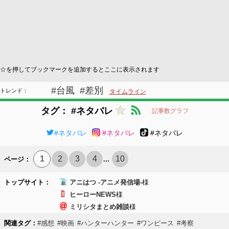
☆を押してブックマークを追加するとここに表示されます
#台風
#差別
トレンド：
タイムライン
タグ： #ネタバレ
記事数グラフ
#ネタバレ
#ネタバレ
#ネタバレ
1
2
3
4
10
ページ：
...
トップサイト：
アニはつ -アニメ発信場-
様
ヒーローNEWS
様
ミリシタまとめ雑談
様
関連タグ：
#感想
#映画
#ハンターハンター
#ワンピース
#考察