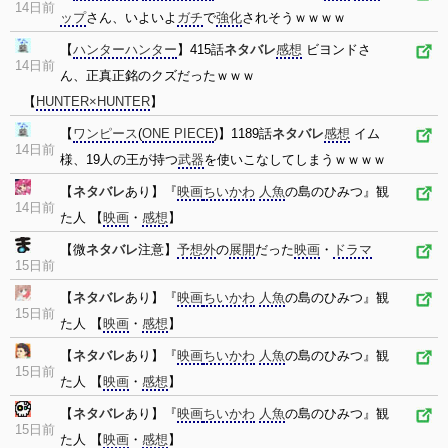
14日前
ップ
さん、いよいよ
ガチ
で
強化
されそうｗｗｗｗ
【
ハンターハンター
】415話
ネタバレ
感想
ビヨンドさ
14日前
ん、正真正銘のクズだったｗｗｗ
【
HUNTER×HUNTER
】
【
ワンピース
(
ONE PIECE
)】1189話
ネタバレ
感想
イム
14日前
様、19人の王が持つ
武器
を使いこなしてしまうｗｗｗｗ
【
ネタバレ
あり】『
映画
ちいかわ
人魚
の島のひみつ』観
14日前
た人 【
映画
・
感想
】
【微
ネタバレ
注意】
予想外
の
展開
だった
映画
・
ドラマ
15日前
【
ネタバレ
あり】『
映画
ちいかわ
人魚
の島のひみつ』観
15日前
た人 【
映画
・
感想
】
【
ネタバレ
あり】『
映画
ちいかわ
人魚
の島のひみつ』観
15日前
た人 【
映画
・
感想
】
【
ネタバレ
あり】『
映画
ちいかわ
人魚
の島のひみつ』観
15日前
た人 【
映画
・
感想
】