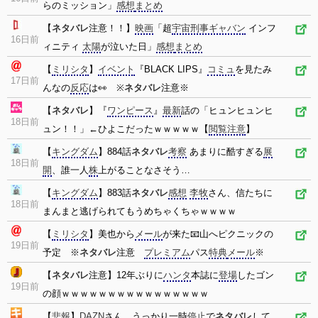
らのミッション」
感想
まとめ
【
ネタバレ
注意！！】
映画
「超
宇宙刑事ギャバン
インフ
16日前
ィニティ
太陽
が泣いた日」
感想
まとめ
【
ミリシタ
】
イベント
『BLACK LIPS』
コミュ
を見たみ
17日前
んなの
反応
は👀 ※
ネタバレ
注意※
【
ネタバレ
】『
ワンピース
』
最新
話の「ヒュンヒュンヒ
18日前
ュン！！」←ひよこだったｗｗｗｗｗ【
閲覧注意
】
【
キングダム
】884話
ネタバレ
考察
あまりに酷すぎる
展
18日前
開
、誰一人
株
上がることなさそう…
【
キングダム
】883話
ネタバレ
感想
李牧
さん、信たちに
18日前
まんまと逃げられてもうめちゃくちゃｗｗｗｗ
【
ミリシタ
】美也から
メール
が来た📧山へピクニックの
19日前
予定 ※
ネタバレ
注意
プレミアム
パス
特典
メール
※
【
ネタバレ
注意】12年ぶりに
ハンタ
本誌に
登場
したゴン
19日前
の顔ｗｗｗｗｗｗｗｗｗｗｗｗｗｗｗｗ
【
悲報
】
DAZN
さん、うっかり一時
停止
で
ネタバレ
して