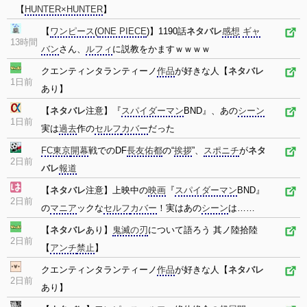
【
HUNTER×HUNTER
】
【
ワンピース
(
ONE PIECE
)】1190話
ネタバレ
感想
ギャ
13時間
バン
さん、
ルフィ
に説教をかますｗｗｗｗ
クエンティンタランティーノ
作品
が好きな人【
ネタバレ
1日前
あり】
【
ネタバレ
注意】『
スパイダーマン
BND』、あの
シーン
1日前
実は
過去
作の
セルフ
カバー
だった
FC東京
開幕
戦でのDF
長友佑都
の“
挨拶
”、
スポニチ
が
ネタ
2日前
バレ
報道
【
ネタバレ
注意】上映中の
映画
『
スパイダーマン
BND』
2日前
の
マニア
ックな
セルフ
カバー
！実はあの
シーン
は……
【
ネタバレ
あり】
鬼滅の刃
について語ろう 其ノ陸拾陸
2日前
【
アンチ
禁止
】
クエンティンタランティーノ
作品
が好きな人【
ネタバレ
2日前
あり】