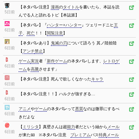
【
ネタバレ
注意】
漫画
の
タイトル
を書いたら、本誌を読
5日前
んでる人と語れるトピ【本誌派】
【
ネタバレ
】『
ハンター×ハンター
』ツェリードニヒ
王
6日前
子
、
死亡
！！【
閲覧注意
】
【
ネタバレ
あり】
鬼滅の刃
について語ろう 其ノ陸拾陸
6日前
【
アンチ
禁止
】
ゲーム
実況
者「
新作
ゲーム
の
ネタバレ
します、
レトロ
ゲ
6日前
ーム
を
高騰
させます」
【
ネタバレ
注意】死んで欲しくなかった
キャラ
6日前
【
ネタバレ
注意！！】ハルクが強すぎる…
6日前
アニメ
や
ゲーム
の
ネタバレ
って
悪質
なのは微罪にするべ
6日前
きだよな
【
ミリシタ
】真壁さんは超
能力
者だという紬から
メール
6日前
が来た📧 ※
ネタバレ
注意
プレミアム
パス
特典
メール