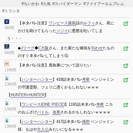
#ちいかわ
#人魚
#スパイダーマン
#ファイアーエムブレム
#ミリシタ
【
ネタバレ
注意】
ワンピース
最新
話の
ルフィ
さん、死に
3時間
かけを助けてもらった
ジジイ
に悪態を吐いてしま
う・・・
◆
Jリーグ
◆
C大阪
さん、また新たな補強を
匂わせ
たもの
5時間
のすぐ
ネタバレ
してしまう🤔
【
ネタバレ
注意】黒執事について語りたい
11時間
【
ハンターハンター
】418話
ネタバレ
考察
ベンジャミン
13時間
の守護霊獣、ツェリに憑くかもしれないｗｗｗ
【
HUNTER×HUNTER
】
【
ワンピース
(
ONE PIECE
)】1191話
ネタバレ
考察
ニカ
13時間
のおふざけ
バトル
、
改善
されるかもしれないｗｗｗｗ
【
ハンターハンター
】417話
ネタバレ
感想
ベンジャミン
13時間
様、もはや
主人公
みたいになるｗｗｗ