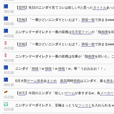
【
質問
】先日の
ニンダイ
見てコレは欲しい‼と思った
タイトル
あっ
39日前
【
悲報
】「一番ひどい
ニンダイ
といえば？」
満場一致
で決まるwww
43日前
ニンテンドーダイレクト
一番の収穫は
任天堂
ファン
が「指
相撲
を
44日前
【
悲報
】「一番ひどい
ニンダイ
といえば？」
満場一致
で決まるwww
45日前
ニンテンドーダイレクト
一番の収穫は任豚が「指
相撲
を叩いた」
45日前
ニンダイ
「
移植
！w
移植
！w
移植
！w」🤓「うおおおお！！」
45日前
6月大型
ゲーム
発表
会
まとめ
最高
同時
視聴
は
ニンダイ
、最も
再生
49日前
【
仰天
】今回の
ニンダイ
「欲しい
ゲーム
が多すぎるw」各
メーカー
51日前
ニンテンドーダイレクト
、至極まっとうな
ツッコミ
を入れられる
52日前