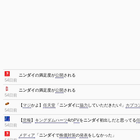
ニンダイ
の満足度が
公開
される
54日前
ニンダイ
の満足度が
公開
される
54日前
【
マジ
かよ】
任天堂
「
ニンダイ
に
協力
していただきたい!」
カプコ
54日前
【
悲報
】
キングダムハーツ
4の
PV
を
ニンダイ
初出しだと思ってる
54日前
メディア
「
ニンダイ
で
株価
対策
の
発表
をしなかった」