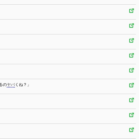
るの
ヤバ
くね？」