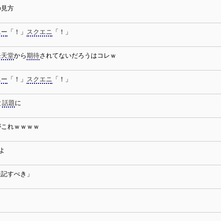
の見方
エー
「！」
スクエニ
「！」
任天堂
から
期待
されてないだろうはコレｗ
エー
「！」
スクエニ
「！」
と
話題
に
がこれｗｗｗｗ
よ
表記すべき」