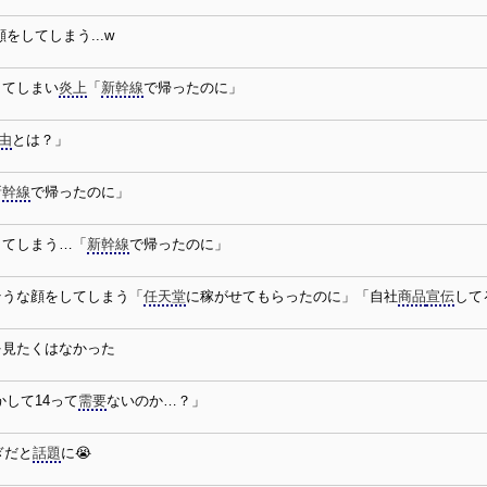
をしてしまう...w
してしまい
炎上
「
新幹線
で帰ったのに」
由
とは？」
新幹線
で帰ったのに」
してしまう…「
新幹線
で帰ったのに」
そうな顔をしてしまう「
任天堂
に稼がせてもらったのに」「自社
商品
宣伝
して
を見たくはなかった
かして14って
需要
ないのか…？」
ぎだと
話題
に😭