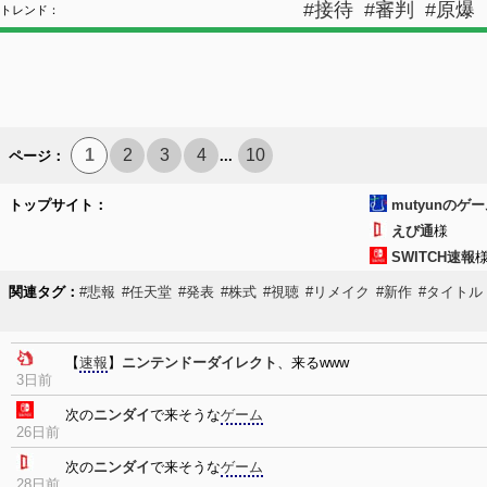
#接待
#審判
#原爆
トレンド：
1
2
3
4
10
ページ：
...
トップサイト：
mutyunのゲ
えび通
様
SWITCH速報
関連タグ：
#悲報
#任天堂
#発表
#株式
#視聴
#リメイク
#新作
#タイトル
【
速報
】
ニンテンドーダイレクト
、来るwww
3日前
次の
ニンダイ
で来そうな
ゲーム
26日前
次の
ニンダイ
で来そうな
ゲーム
28日前