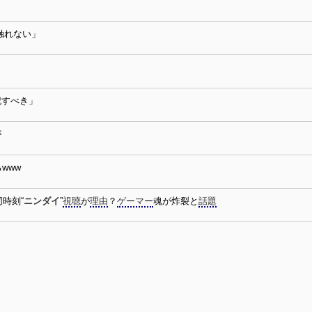
触れない」
記すべき」
が
www
同時刻“
ニンダイ
”
視聴
が
理由
？
ゲーマー
魂が炸裂と
話題