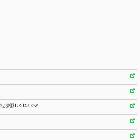
ガチ
参戦
じゃねぇかw