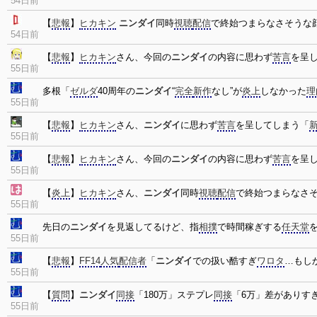
54日前
【
悲報
】
ヒカキン
ニンダイ
同時
視聴
配信
で終始つまらなさそうな顔
54日前
【
悲報
】
ヒカキン
さん、今回の
ニンダイ
の内容に思わず
苦言
を呈
55日前
多根「
ゼルダ
40周年の
ニンダイ
“
完全
新作
なし”が
炎上
しなかった
理
55日前
【
悲報
】
ヒカキン
さん、
ニンダイ
に思わず
苦言
を呈してしまう「
55日前
【
悲報
】
ヒカキン
さん、今回の
ニンダイ
の内容に思わず
苦言
を呈
55日前
【
炎上
】
ヒカキン
さん、
ニンダイ
同時
視聴
配信
で終始つまらなさ
55日前
先日の
ニンダイ
を見返してるけど、指
相撲
で時間稼ぎする
任天堂
55日前
【
悲報
】
FF14
人気
配信者
「
ニンダイ
での扱い酷すぎ
ワロタ
…もし
55日前
【
質問
】
ニンダイ
同接
「180万」ステプレ
同接
「6万」差がありす
55日前