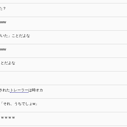
た？
ww
叩いた」ことだよな
ww
ことだよな
された
トレーラー
は時オカ
「それ、うちでしょw」
ｗｗｗｗｗ