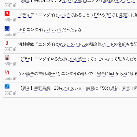
【
衝撃
】時のオカリナを
リメイク
発表
!
ニンダイ
最後
の
サプライズ
56日前
メディア
「
ニンダイ
は
マルチ
であること（
PS
5や
PC
でも
発売
）に
56日前
正直
ニンダイ
は
ガッカリ
だったよな
56日前
河村鳴紘「
ニンダイ
は
マルチ
タイトル
の場合他
ハード
の
名前
も表
56日前
【
FEH
】
ニンダイ
やるたびに
中村悠一
ってすごいなって思うんだ
56日前
ゲハ
論争
の主戦場
FF
7と
ニンダイ
のせいで、
完全
に
5ch
から
X
に移る
56日前
【
異例
】
宇野昌磨
、23時
アイス
ショー
練習
に「50分
遅刻
」
宣言
！
56日前