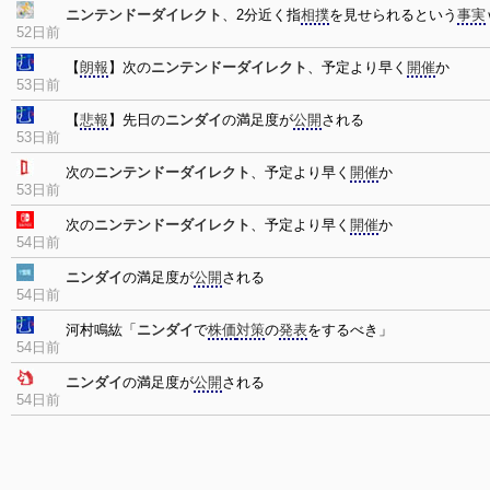
ニンテンドーダイレクト
、2分近く指
相撲
を見せられるという
事実
52日前
【
朗報
】次の
ニンテンドーダイレクト
、予定より早く
開催
か
53日前
【
悲報
】先日の
ニンダイ
の満足度が
公開
される
53日前
次の
ニンテンドーダイレクト
、予定より早く
開催
か
53日前
次の
ニンテンドーダイレクト
、予定より早く
開催
か
54日前
ニンダイ
の満足度が
公開
される
54日前
河村鳴紘「
ニンダイ
で
株価
対策
の
発表
をするべき」
54日前
ニンダイ
の満足度が
公開
される
54日前