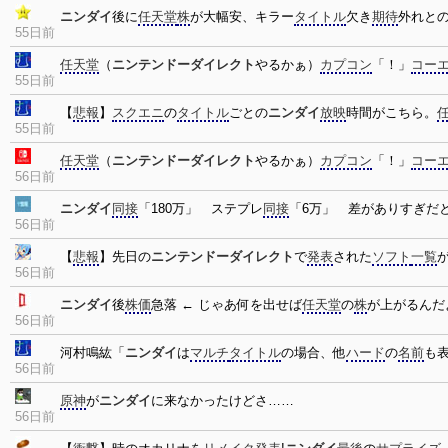
ニンダイ
後に
任天堂
株
が大幅安、キラー
タイトル
欠き
期待
外れと
55日前
任天堂
（
ニンテンドーダイレクト
やるかぁ）
カプコン
「！」
コー
55日前
【
悲報
】
スクエニ
の
タイトル
ごとの
ニンダイ
放映
時間がこちら。
55日前
任天堂
（
ニンテンドーダイレクト
やるかぁ）
カプコン
「！」
コー
56日前
ニンダイ
同接
「180万」 ステプレ
同接
「6万」 差がありすぎだ
56日前
【
悲報
】先日の
ニンテンドーダイレクト
で
発表
された
ソフト
一覧
56日前
ニンダイ
後
株価
急落 ← じゃあ何を出せば
任天堂
の
株
が上がるんだ
56日前
河村鳴紘「
ニンダイ
は
マルチ
タイトル
の場合、他
ハード
の
名前
も
56日前
原神
が
ニンダイ
に来なかったけどさ……
56日前