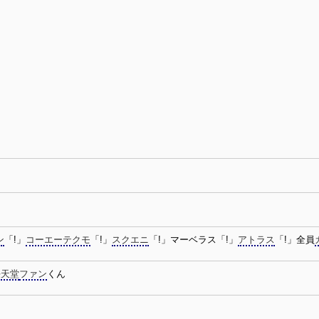
ン
「!」
コーエーテクモ
「!」
スクエニ
「!」マーベラス「!」
アトラス
「!」全員
任天堂
ファン
くん