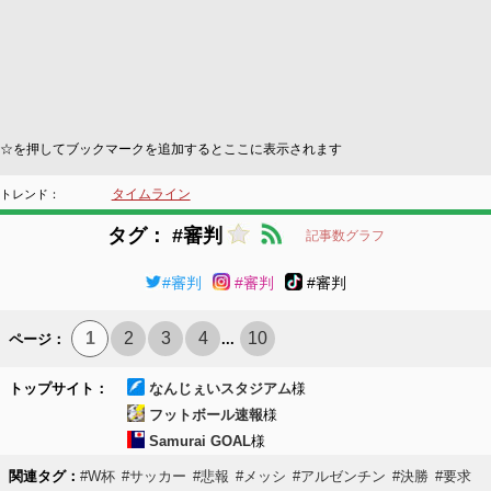
☆を押してブックマークを追加するとここに表示されます
タイムライン
トレンド：
タグ： #審判
記事数グラフ
#審判
#審判
#審判
1
2
3
4
10
ページ：
...
トップサイト：
なんじぇいスタジアム
様
フットボール速報
様
Samurai GOAL
様
関連タグ：
#W杯
#サッカー
#悲報
#メッシ
#アルゼンチン
#決勝
#要求