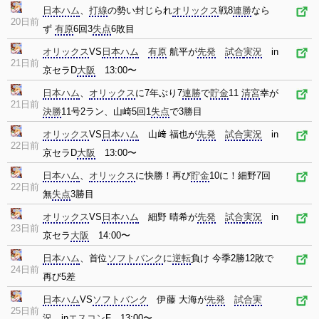
日本ハム
、
打線
の勢い封じられ
オリックス
戦8
連勝
なら
20日前
ず
有原
6回3
失点
6敗目
オリックス
VS
日本ハム
有原
航平が
先発
試合
実況
in
21日前
京セラD
大阪
13:00〜
日本ハム
、
オリックス
に7年ぶり7
連勝
で
貯金
11
清宮
幸が
21日前
決勝
11号2ラン、山崎5回1
失点
で3勝目
オリックス
VS
日本ハム
山﨑 福也が
先発
試合
実況
in
22日前
京セラD
大阪
13:00〜
日本ハム
、
オリックス
に快勝！再び
貯金
10に！細野7回
22日前
無
失点
3勝目
オリックス
VS
日本ハム
細野 晴希が
先発
試合
実況
in
23日前
京セラ
大阪
14:00〜
日本ハム
、首位
ソフトバンク
に
逆転
負け 今季2勝12敗で
24日前
再び5差
日本ハム
VS
ソフトバンク
伊藤 大海が
先発
試合
実
25日前
況
in
エスコン
F 13:00〜