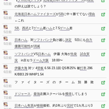
5日前
の抑えは誰でしょう？
北海道
日本ハムファイターズ
が
SB
に中々勝ててない
理由
5日前
←これ
SB
、
西武
と7
ゲーム
差
ハム
と7.5
ゲーム
差
5日前
日本ハム
、対
ソフトバンク
負け越し
決定
5日にも
自力
5日前
優勝
可能性
が
消滅
ソフトバンク
VS
日本ハム
伊藤 大海が
先発
試合
実
5日前
況
in京セラ
ドーム
大阪
18:00〜
伊藤大海
対ソ 4
登板
6.56 23.1回 QS率25% 被
打率
.296
6日前
K/BB3.29 WHIP1.54
フ ァ イ タ ー ズ の チ ー ム 別 勝 敗
6日前
ドジャース
、
最強
左腕スクーバルを
獲得
してしまう
7日前
日本ハム
有原
が
移籍
後初、約1年ぶり
完封
で1カ月ぶり3