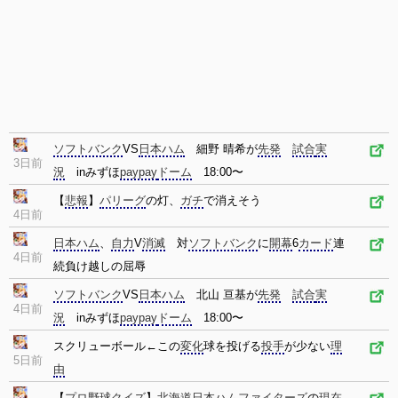
ソフトバンク
VS
日本ハム
細野 晴希が
先発
試合
実
3日前
況
inみずほ
paypay
ドーム
18:00〜
【
悲報
】
パリーグ
の灯、
ガチ
で消えそう
4日前
日本ハム
、
自力
V
消滅
対
ソフトバンク
に
開幕
6
カード
連
4日前
続負け越しの屈辱
ソフトバンク
VS
日本ハム
北山 亘基が
先発
試合
実
4日前
況
inみずほ
paypay
ドーム
18:00〜
スクリューボール←この
変化
球を投げる
投手
が少ない
理
5日前
由
【
プロ野球
クイズ
】
北海道
日本ハムファイターズ
の
現在