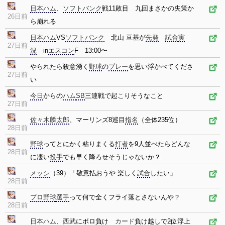
日本ハム
、
ソフトバンク
戦11敗目 九回まさかの失策か
26日前
ら崩れる
日本ハム
VS
ソフトバンク
北山 亘基が
先発
試合
実
27日前
況
in
エスコン
F 13:00〜
やられたら殺意湧く
野球
の
プレー
を思い浮かべてくださ
27日前
い
今日
からの
ハム
SB
三連戦で起こりそうなこと
27日前
佐々木麟太郎
、マーリンズ8巡目
指名
（全体235位）
28日前
野球
ってとにかく粘りまくる
打者
を9人並べたらどんな
28日前
に凄い
投手
でも早く降ろせそうじゃないか？
メッシ
（39）「敬意払おうや 楽しく
試合
したい」
28日前
プロ野球
選手
って何で全くフライ落とさないんや？
28日前
日本ハム
、
西武
にボロ負け
カード
負け越しで2位浮上