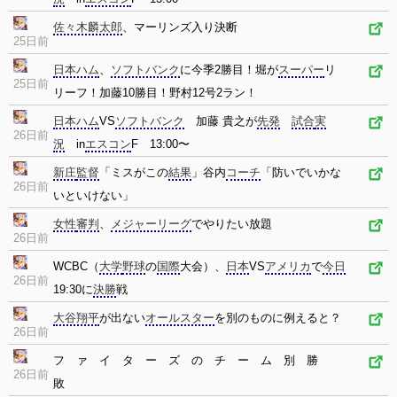
佐々木麟太郎
、マーリンズ入り決断
25日前
日本ハム
、
ソフトバンク
に今季2勝目！堀が
スーパー
リ
25日前
リーフ！加藤10勝目！野村12号2ラン！
日本ハム
VS
ソフトバンク
加藤 貴之が
先発
試合
実
26日前
況
in
エスコン
F 13:00〜
新庄
監督
「ミスがこの
結果
」谷内
コーチ
「防いでいかな
26日前
いといけない」
女性
審判
、
メジャーリーグ
でやりたい放題
26日前
WCBC（
大学
野球
の
国際
大会）、
日本
VS
アメリカ
で
今日
26日前
19:30に
決勝
戦
大谷翔平
が出ない
オールスター
を別のものに例えると？
26日前
フ ァ イ タ ー ズ の チ ー ム 別 勝
26日前
敗