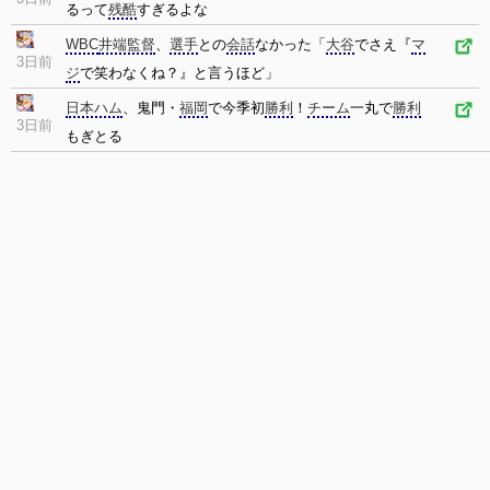
るって
残酷
すぎるよな
WBC
井端監督
、
選手
との
会話
なかった「
大谷
でさえ『
マ
3日前
ジ
で笑わなくね？』と言うほど」
日本ハム
、鬼門・
福岡
で今季初
勝利
！
チーム
一丸で
勝利
3日前
もぎとる