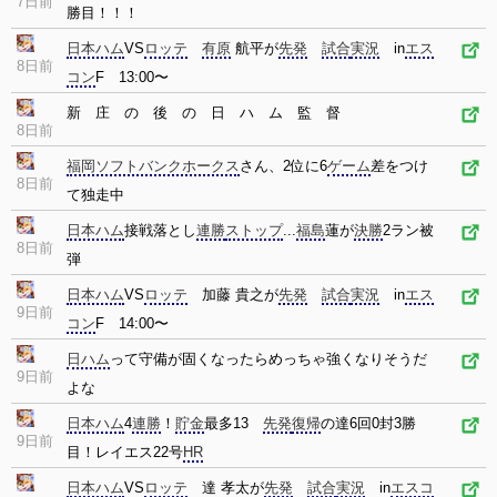
7日前
勝目！！！
日本ハム
VS
ロッテ
有原
航平が
先発
試合
実況
in
エス
8日前
コン
F 13:00〜
新 庄 の 後 の 日 ハ ム 監 督
8日前
福岡ソフトバンクホークス
さん、2位に6
ゲーム
差をつけ
8日前
て独走中
日本ハム
接戦落とし
連勝
ストップ
...
福島
蓮が
決勝
2ラン被
8日前
弾
日本ハム
VS
ロッテ
加藤 貴之が
先発
試合
実況
in
エス
9日前
コン
F 14:00〜
日ハム
って守備が固くなったらめっちゃ強くなりそうだ
9日前
よな
日本ハム
4
連勝
！
貯金
最多13
先発
復帰
の達6回0封3勝
9日前
目！レイエス22号
HR
日本ハム
VS
ロッテ
達 孝太が
先発
試合
実況
in
エスコ