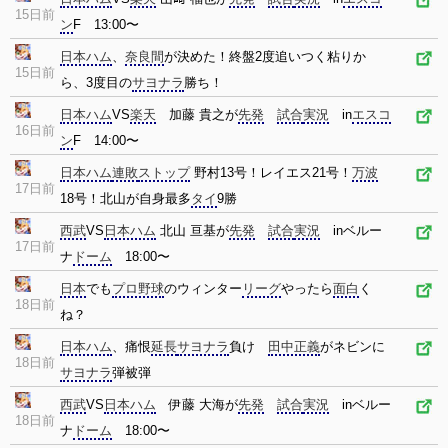
15日前
ン
F 13:00〜
日本ハム
、
奈良間
が決めた！終盤2度追いつく粘りか
15日前
ら、3度目の
サヨナラ
勝ち！
日本ハム
VS
楽天
加藤 貴之が
先発
試合
実況
in
エスコ
16日前
ン
F 14:00〜
日本ハム
連敗
ストップ
野村13号！レイエス21号！
万波
17日前
18号！北山が自身最多
タイ
9勝
西武
VS
日本ハム
北山 亘基が
先発
試合
実況
inベルー
17日前
ナ
ドーム
18:00〜
日本
でも
プロ野球
のウィンター
リーグ
やったら
面白
く
18日前
ね？
日本ハム
、痛恨
延長
サヨナラ
負け
田中正義
がネビンに
18日前
サヨナラ
弾被弾
西武
VS
日本ハム
伊藤 大海が
先発
試合
実況
inベルー
18日前
ナ
ドーム
18:00〜