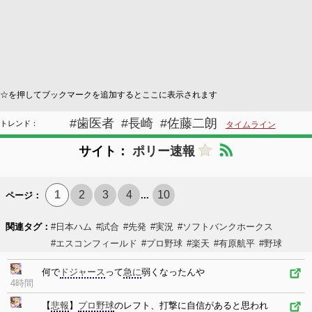
☆を押してブックマークを追加するとここに表示されます
#歯医者
#長崎
#佐藤二朗
トレンド：
タイムライン
サイト：
ポリー速報
1
2
3
4
10
ページ：
...
関連タグ：
#日本ハム
#試合
#先発
#実況
#ソフトバンクホークス
#エスコンフィールド
#プロ野球
#楽天
#有原航平
#野球
何で
ドジャース
って
急に
弱くなったんや
4時間
【
悲報
】
プロ野球
のレフト、打撃に自信があると思われ