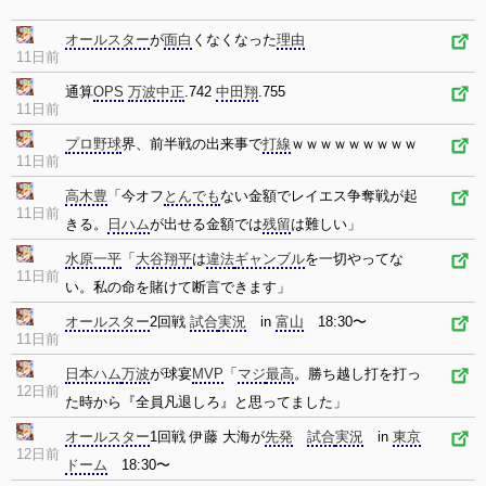
オールスター
が
面白
くなくなった
理由
11日前
通算
OPS
万波中正
.742
中田翔
.755
11日前
プロ野球
界、前半戦の出来事で
打線
ｗｗｗｗｗｗｗｗｗ
11日前
高木豊
「今オフ
とんでも
ない金額でレイエス争奪戦が起
11日前
きる。
日ハム
が出せる金額では
残留
は難しい」
水原一平
「
大谷翔平
は
違法
ギャンブル
を一切やってな
11日前
い。私の命を賭けて断言できます」
オールスター
2回戦
試合
実況
in
富山
18:30〜
11日前
日本ハム
万波
が球宴
MVP
「
マジ
最高
。勝ち越し打を打っ
12日前
た時から『全員凡退しろ』と思ってました」
オールスター
1回戦 伊藤 大海が
先発
試合
実況
in
東京
12日前
ドーム
18:30〜