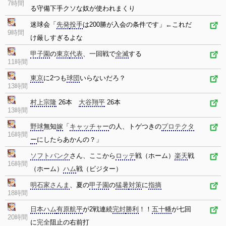
7時間
る守備下手クソな奴が使われまくり
迷球会「
先発
投手
は200勝が入会の条件です」←これだ
9時間
け厳しすぎるよな
甲子園
の
東京
代表
、一回戦で
全滅
する
11時間
東京
に2つも
球団
いらないだろ？
13時間
村上宗隆
26本
大谷翔平
26本
13時間
野球
無知
嫁
「
キャッチャー
の人、トゲつきの
プロテクタ
16時間
ー
にしたらあかんの？」
ソフトバンク
さん、ここから
ロッテ
戦（ホーム）
楽天
戦
16時間
（ホーム）
ハム
戦（ビジター）
明石家さんま
、夏の
甲子園
の
猛暑
対策
に
指摘
18時間
日本ハム
有原航平
が2戦連続
完封
勝利
！！
五十幡
が七回
20時間
に
完全
阻止の右前打