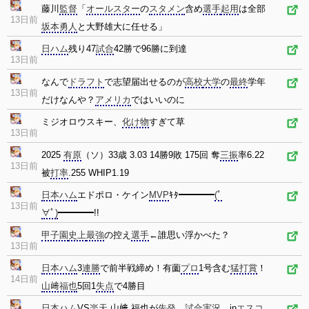
藤川
監督
「
オールスター
の
スタメン
含め
選手
起用
は全部
13日前
坂本勇人
と大野雄大に任せる」
日ハム
残り47
試合
42勝で96勝に到達
13日前
なんで
ドラフト
で志望届出せるのが
高校
大学
の
最終
学年
13日前
だけなんや？
アメリカ
ではいいのに
ミジオロウスキー、
化け物
すぎて草
13日前
2025
有原
（ソ）33歳 3.03 14勝9敗 175回 奪
三振
率6.22
13日前
被
打率
.255 WHIP1.19
日本ハム
エドポロ・ケイン
MVP
ｷﾀ━━━━
(ﾟ
13日前
∀ﾟ)
━━━━!!
甲子園
史上
最強
の控え
選手
←誰思い浮かべた？
13日前
日本ハム
3
連勝
で前半戦締め！有薗
プロ
1号含む
猛打賞
！
14日前
山﨑福也
5回1
失点
で4勝目
日本ハム
VS
楽天
山﨑 福也が
先発
試合
実況
in
エスコ