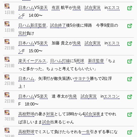
日本ハム
VS
楽天
有原
航平が
先発
試合
実況
in
エスコ
1日前
ン
F 14:00〜
日ハム
新庄
監督
、
試合
終了
後5分後に帰路 今季9度目の
1日前
完封
負け
日本ハム
VS
楽天
加藤 貴之が
先発
試合
実況
in
エスコ
2日前
ン
F 15:00〜
楽天イーグルス
、
日ハム
打線
に5
死球
新庄
監督
「ちょ
2日前
っと多かった。ちょっと考えてもらいたい」
日本ハム
、矢澤打が敵失策誘い
サヨナラ
勝ちで2位浮
2日前
上！
日本ハム
VS
楽天
達 孝太が
先発
試合
実況
in
エスコン
2日前
F 18:00〜
高校野球
の暑さ
対策
として18時から4
試合
深夜
までやれ
3日前
ば涼しいまま
試合
出来るじゃん
高校野球
でミスして負けたらそれを
一生
引きずる事にな
3日前