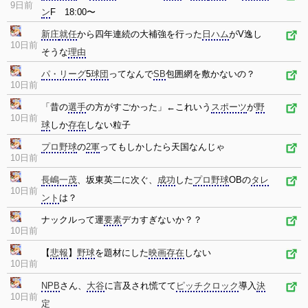
9日前
ン
F 18:00〜
新庄
就任
から四年連続の大補強を行った
日ハム
がV逸し
10日前
そうな
理由
パ・リーグ
5
球団
ってなんで
SB
包囲網を敷かないの？
10日前
「昔の
選手
の方がすごかった」←これいう
スポーツ
が
野
10日前
球
しか
存在
しない粒子
プロ野球
の
2軍
ってもしかしたら天国なんじゃ
10日前
長嶋一茂
、坂東英二に次ぐ、
成功
した
プロ野球
OBの
タレ
10日前
ント
は？
ナックルって運
要素
デカすぎないか？？
10日前
【
悲報
】
野球
を題材にした
映画
存在
しない
10日前
NPB
さん、
大谷
に言及され慌てて
ピッチクロック
導入
決
10日前
定