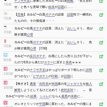
ナフサ
不足
に便乗した
カルビー
の白黒
戦略
、「答え合わ
7日前
せ」と色々な意味で酷い
結末
が
話題
に……
【
悲報
】
カルビー
白黒
ポテチ
の誤算
話題
性で一瞬売れ
7日前
たものの、その後低迷・・・
カルビー
白黒
ポテチ
の誤算、消えた「
おいし
そう」 色が
7日前
映す購買
心理
カルビー
白黒
ポテチ
の誤算、消えた「
おいし
そう」 色
7日前
が映す購買
心理
[7/30]
カルビー
の
反日
ポテチ
、白黒にしたら売り上げが下がっ
8日前
たので8月から表だけ
カラー
に戻すと
発表
ｗｗｗ
カルビー
の
ナフサ
不足
はやっぱりポーズ？明らかに
説明
13日前
がつかない「
ピザ
ポテト
の
印刷
」が
話題
に
【怖すぎ】
農家
「
自民党
が
米国
産の生
ジャガイモ
を
輸入
15日前
解禁
しようとしてるけど止めて！
絶対
反対
！」 → 昔
カルビー
がやった
結果
、
シャレ
にならん
最悪
の
末路
に…
オレオとリッツが
中国
製に変わった。
カルビー
の後にま