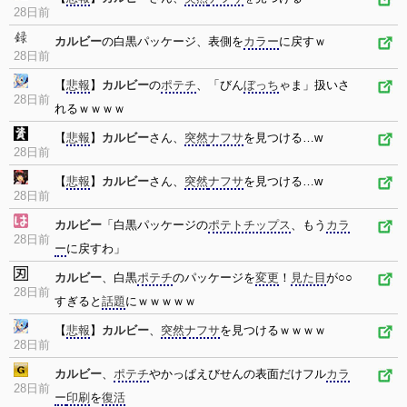
28日前
カルビー
の白黒パッケージ、表側を
カラー
に戻すｗ
28日前
【
悲報
】
カルビー
の
ポテチ
、「びん
ぼっち
ゃま」扱いさ
28日前
れるｗｗｗｗ
【
悲報
】
カルビー
さん、
突然
ナフサ
を見つける…w
28日前
【
悲報
】
カルビー
さん、
突然
ナフサ
を見つける…w
28日前
カルビー
「白黒パッケージの
ポテトチップス
、もう
カラ
28日前
ー
に戻すわ」
カルビー
、白黒
ポテチ
のパッケージを
変更
！
見た目
が○○
28日前
すぎると
話題
にｗｗｗｗｗ
【
悲報
】
カルビー
、
突然
ナフサ
を見つけるｗｗｗｗ
28日前
カルビー
、
ポテチ
やかっぱえびせんの表面だけフル
カラ
28日前
ー
印刷
を
復活