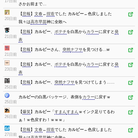
17日前
さかお前まで…
【
悲報
】
文春
←
捏造
でした
カルビー
←色戻しました
20日前
我々は
高市早苗
神に全敗へ
【
悲報
】
カルビー
、
ポテチ
を白黒から
カラー
に戻すと
発
21日前
表
【
悲報
】
カルビー
さん、
突然
ナフサ
を見つける…w
21日前
【
悲報
】
カルビー
、
ポテチ
を白黒から
カラー
に戻すと
発
23日前
表
【
悲報
】
カルビー
、
突然
ナフサ
を見つけてしまう……
25日前
カルビー
の白黒パッケージ、表側を
カラー
に戻すｗ
25日前
【
爆笑
】
カルビー
「
すまん
すまん
ｗインク足りてるわ
26日前
ぁ！ｗ色戻すわ！ｗｗｗ」
【
悲報
】
文春
←
捏造
でした
カルビー
←色戻しました
27日前
我々は
高市早苗
神に全敗へ