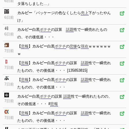
6日前
タ落ちしました…」
カルビー
「パッケージの色なくしたら
売上
下がったやん
6日前
け」
カルビー
白黒
ポテチ
の誤算
話題
性で一瞬売れたもの
6日前
の、その後低迷・・・
【
悲報
】
カルビー
白黒
ポテチ
の
悲惨
な
現在
ｗｗｗｗｗｗ
7日前
ｗ
【
悲報
】
カルビー
白黒
ポテチ
の誤算
話題
性で一瞬売れ
7日前
たものの、その後低迷・・・ [135853815]
【
悲報
】
カルビー
白黒
ポテチ
の誤算
話題
性で一瞬売れ
7日前
たものの、その後低迷・・・
カルビー
白黒
ポテチ
の誤算
話題
性で一瞬売れたものの、
7日前
その後低迷・・・ #
悲報
【
悲報
】
カルビー
白黒
ポテチ
の誤算
話題
性で一瞬売れ
7日前
たものの、その後低迷・・・