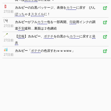
カルビー
の白黒パッケージ、表側を
カラー
に戻す びん
27日前
ぼっち
ゃま
スタイル
に！
カルビー
がフル
カラー
包を一部再開、
印刷
用インクの調
27日前
達
不安
緩和…裏面は２色継続
【
悲報
】
カルビー
、
ポテチ
を白黒から
カラー
に戻すと
発
27日前
表
カルビー
「
ポテチ
の色戻すわｗｗｗwｗ」
27日前