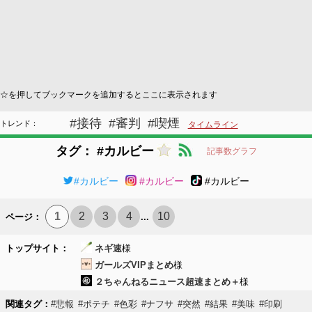
☆を押してブックマークを追加するとここに表示されます
#接待
#審判
#喫煙
トレンド：
タイムライン
タグ： #カルビー
記事数グラフ
#カルビー
#カルビー
#カルビー
1
2
3
4
10
ページ：
...
トップサイト：
ネギ速
様
ガールズVIPまとめ
様
２ちゃんねるニュース超速まとめ＋
様
関連タグ：
#悲報
#ポテチ
#色彩
#ナフサ
#突然
#結果
#美味
#印刷