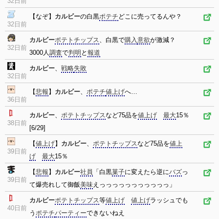
32日前
【なぞ】
カルビー
の白黒
ポテチ
どこに売ってるんや？
32日前
カルビー
ポテトチップス
、白黒で
購入
意欲
が激減？
32日前
3000人
調査
で
判明
と
報道
カルビー
、
戦略
失敗
32日前
【
悲報
】
カルビー
、
ポテチ
値上げ
へ…
36日前
カルビー
、
ポテトチップス
など75品を
値上げ
最大
15％
38日前
[6/29]
【
値上げ
】
カルビー
、
ポテトチップス
など75品を
値上
39日前
げ
最大
15％
【
悲報
】
カルビー
社員
「白黒
菓子
に変えたら逆に
バズ
っ
39日前
て爆売れして御飯
美味
えっっっっっっっっっっっ」
カルビー
ポテトチップス
等
値上げ
値上げ
ラッシュでも
40日前
う
ポテチ
パーティー
できないねえ