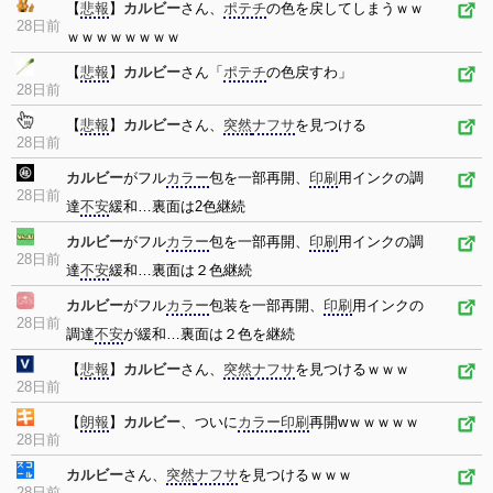
【
悲報
】
カルビー
さん、
ポテチ
の色を戻してしまうｗｗ
28日前
ｗｗｗｗｗｗｗｗ
【
悲報
】
カルビー
さん「
ポテチ
の色戻すわ」
28日前
【
悲報
】
カルビー
さん、
突然
ナフサ
を見つける
28日前
カルビー
がフル
カラー
包を一部再開、
印刷
用インクの調
28日前
達
不安
緩和…裏面は2色継続
カルビー
がフル
カラー
包を一部再開、
印刷
用インクの調
28日前
達
不安
緩和…裏面は２色継続
カルビー
がフル
カラー
包装を一部再開、
印刷
用インクの
28日前
調達
不安
が緩和…裏面は２色を継続
【
悲報
】
カルビー
さん、
突然
ナフサ
を見つけるｗｗｗ
28日前
【
朗報
】
カルビー
、ついに
カラー
印刷
再開wｗｗｗｗｗ
28日前
カルビー
さん、
突然
ナフサ
を見つけるｗｗｗ
28日前