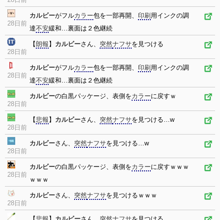
カルビー
がフル
カラー
包を一部再開、
印刷
用インクの調
28日前
達
不安
緩和…裏面は２色継続
【
朗報
】
カルビー
さん、
突然
ナフサ
を見つける
28日前
カルビー
がフル
カラー
包を一部再開、
印刷
用インクの調
28日前
達
不安
緩和…裏面は２色継続
カルビー
の白黒パッケージ、表側を
カラー
に戻すｗ
28日前
【
悲報
】
カルビー
さん、
突然
ナフサ
を見つける…w
28日前
カルビー
さん、
突然
ナフサ
を見つける…w
28日前
カルビー
の白黒パッケージ、表側を
カラー
に戻すｗｗｗ
28日前
ｗｗｗ
カルビー
さん、
突然
ナフサ
を見つけるｗｗｗ
28日前
【
悲報
】
カルビー
さん、
突然
ナフサ
を見つける