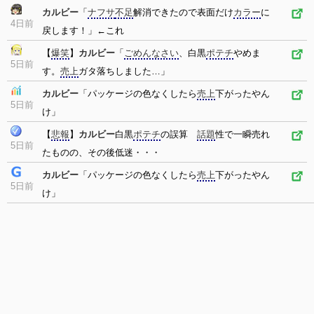
カルビー
「
ナフサ
不足
解消できたので表面だけ
カラー
に
4日前
戻します！」←これ
【
爆笑
】
カルビー
「
ごめんなさい
、白黒
ポテチ
やめま
5日前
す。
売上
ガタ落ちしました…」
カルビー
「パッケージの色なくしたら
売上
下がったやん
5日前
け」
【
悲報
】
カルビー
白黒
ポテチ
の誤算
話題
性で一瞬売れ
5日前
たものの、その後低迷・・・
カルビー
「パッケージの色なくしたら
売上
下がったやん
5日前
け」