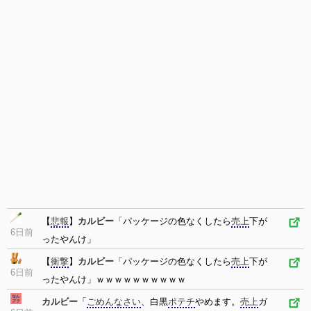
【
悲報
】
カルビー
「パッケージの色なくしたら
売上
下が
6日前
ったやんけ」
【
衝撃
】
カルビー
「パッケージの色なくしたら
売上
下が
6日前
ったやんけ」ｗｗｗｗｗｗｗｗｗｗ
カルビー
「
ごめんなさい
、白黒
ポテチ
やめます。
売上
ガ