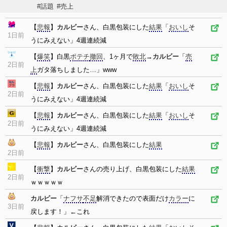
#話題
#売上
【
悲報
】
カルビー
さん、白黒包装にした
結果
「
おいし
そ
1日前
うにみえない」4週連続減
【
爆笑
】白黒
ポテチ
撤回
、1ヶ月で
敗北
→
カルビー
「
売
2日前
上
ガタ落ちしました…」www
【
悲報
】
カルビー
さん、白黒包装にした
結果
「
おいし
そ
2日前
うにみえない」4週連続減
【
悲報
】
カルビー
さん、白黒包装にした
結果
「
おいし
そ
2日前
うにみえない」4週連続減
【
悲報
】
カルビー
さん、白黒包装にした
結果
2日前
【
衝撃
】
カルビー
さんの売り上げ、白黒包装にした
結果
2日前
ｗｗｗｗｗ
カルビー
「
ナフサ
不足
解消できたので表面だけ
カラー
に
3日前
戻します！」←これ