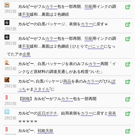
カルビー
がフル
カラー
包を一部再開、
印刷
用インクの調
28日前
達
不安
緩和…裏面は２色継続
カルビー
の白黒パッケージ、表側を
カラー
に戻すｗ
28日前
カルビー
がフル
カラー
包を一部再開、
印刷
用インクの調
28日前
達
不安
緩和…裏面は２色継続 | ひとりで
パニック
になっ
てたアホ
企業
カルビー
、白黒パッケージを表のみフル
カラー
再開「イ
28日前
ンクなど原材料の調達見通しがある程度ついた」
カルビー
､白黒パッケージ
商品
を表のみ
カラー
の”びん
ぼ
28日前
っち
ゃま
スタイル
”に
【
朗報
】
カルビー
がフル
カラー
包を一部再開
28日前
カルビー
の
反日
ポテチ
、結局表側を
カラー
に戻すと
発表
28日前
ｗｗｗｗｗ
カルビー
、
戦略
失敗