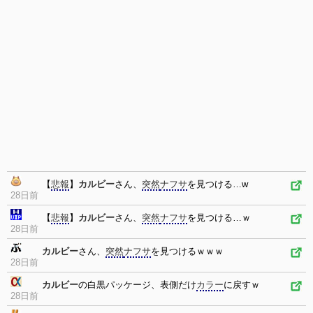
【
悲報
】
カルビー
さん、
突然
ナフサ
を見つける…w
28日前
【
悲報
】
カルビー
さん、
突然
ナフサ
を見つける…ｗ
28日前
カルビー
さん、
突然
ナフサ
を見つけるｗｗｗ
28日前
カルビー
の白黒パッケージ、表側だけ
カラー
に戻すｗ
28日前