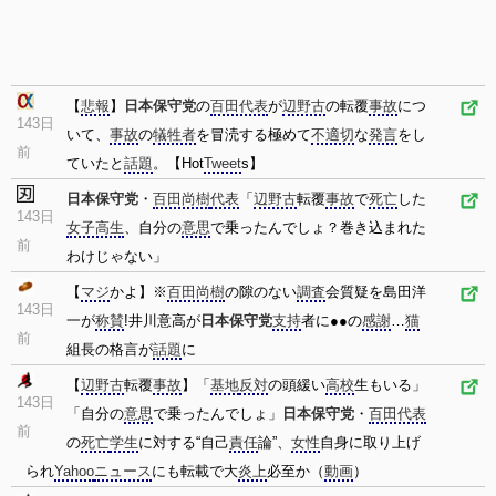
【
悲報
】
日本保守党
の
百田代表
が
辺野古
の転覆
事故
につ
143日
いて、
事故
の
犠牲者
を冒涜する極めて
不適切
な
発言
をし
前
ていたと
話題
。【Hot
Tweet
s】
日本保守党
・
百田尚樹
代表
「
辺野古
転覆
事故
で
死亡
した
143日
女子高生
、自分の
意思
で乗ったんでしょ？巻き込まれた
前
わけじゃない」
【
マジ
かよ】※
百田尚樹
の隙のない
調査
会質疑を島田洋
143日
一が
称賛
!井川意高が
日本保守党
支持
者に●●の
感謝
…
猫
前
組長の格言が
話題
に
【
辺野古
転覆
事故
】「
基地
反対
の頭緩い
高校
生もいる」
143日
「自分の
意思
で乗ったんでしょ」
日本保守党
・
百田代表
前
の
死亡
学生
に対する“自己
責任
論”、
女性
自身に取り上げ
られ
Yahoo
ニュース
にも転載で大
炎上
必至か（
動画
）