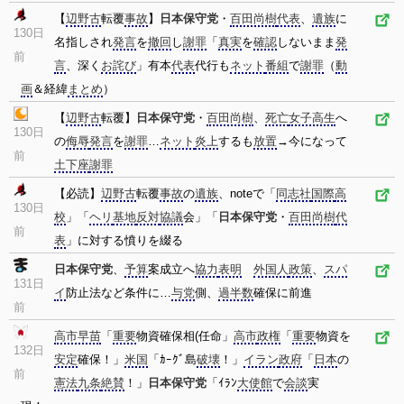
【
辺野古
転覆
事故
】
日本保守党
・
百田尚樹
代表
、
遺族
に
130日
名指しされ
発言
を
撤回
し
謝罪
「
真実
を
確認
しないまま
発
前
言
、深く
お詫び
」有本
代表
代行も
ネット
番組
で
謝罪
（
動
画
＆経緯
まとめ
）
【
辺野古
転覆】
日本保守党
・
百田尚樹
、
死亡
女子高生
へ
130日
の
侮辱
発言
を
謝罪
…
ネット
炎上
するも
放置
→今になって
前
土下座
謝罪
【必読】
辺野古
転覆
事故
の
遺族
、noteで「
同志社
国際
高
130日
校
」「
ヘリ
基地
反対
協議
会」「
日本保守党
・
百田尚樹
代
前
表
」に対する憤りを綴る
日本保守党
、
予算
案成立へ
協力
表明
外国人
政策
、
スパ
131日
イ
防止法など条件に…
与党
側、
過半数
確保に前進
前
高市早苗
「
重要
物資確保相(任命」
高市
政権
「
重要
物資を
132日
安定
確保！」
米国
「ｶｰｸﾞ島
破壊
！」
イラン
政府
「
日本
の
前
憲法
九条
絶賛
！」
日本保守党
「ｲﾗﾝ
大使館
で
会談
実