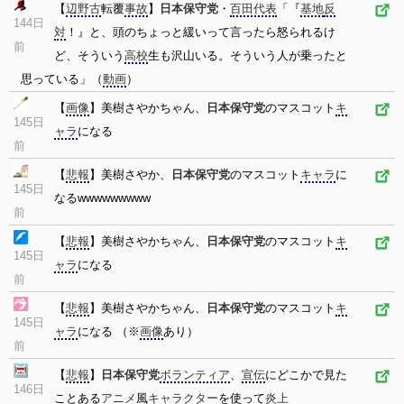
【
辺野古
転覆
事故
】
日本保守党
・
百田代表
「『
基地
反
144日
対
！』と、頭のちょっと緩いって言ったら怒られるけ
前
ど、そういう
高校
生も沢山いる。そういう人が乗ったと
思っている」（
動画
）
【
画像
】美樹さやかちゃん、
日本保守党
のマスコット
キ
145日
ャラ
になる
前
【
悲報
】美樹さやか、
日本保守党
のマスコット
キャラ
に
145日
なるwwwwwwwww
前
【
悲報
】美樹さやかちゃん、
日本保守党
のマスコット
キ
145日
ャラ
になる
前
【
悲報
】美樹さやかちゃん、
日本保守党
のマスコット
キ
145日
ャラ
になる （※
画像
あり）
前
【
悲報
】
日本保守党
ボランティア
、
宣伝
にどこかで見た
146日
ことある
アニメ
風
キャラクター
を使って
炎上