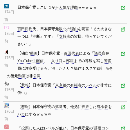
日本保守党
←こいつが
不人気
な
理由
ｗｗｗｗｗ
174日
前
百田尚樹
氏、
日本保守党
敗北
の
理由
を明言「その大きな
175日
一つは『油断』です」「
支持
者の皆様、待っていてくだ
前
さい！」
【独自/
動画
】
日本保守党
・
百田代表
による「
議員
宿舎
175日
YouTube
生
配信
」…
入り口
→
部屋
までの導線を写し
警備
前
員に注意受けるも、消したふり？操作ミス？で続行 ※そ
の後元
動画
は非
公開
【
悲報
】
日本保守党
「
東京都
の
有権者
の
レベル
が非常に
176日
低い」
前
【
悲報
】
日本保守党
の
落選
者、他党に
投票
した
有権者
を
176日
バカ
にするｗｗｗｗ
前
「
投票
した人は
レベル
が低い」
日本保守党
の“
落選
コン