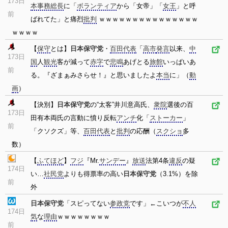
173日
本事務総長
に「
ボランティア
から「女帝」「
女王
」と呼
前
ばれてた」と痛烈
批判
ｗｗｗｗｗｗｗｗｗｗｗｗｗｗｗ
ｗｗｗｗ
【
保守
とは】
日本保守党
・
百田代表
「
高市
発言
以来、
中
173日
国
人
観光
客が減って
赤字
で
悲鳴
あげとる
旅館
いっぱいあ
前
る。『ざまぁみさらせ！』と思いましたよ
本当
に」（
動
画
）
【決別】
日本保守党
の“太客”井川意高氏、
衆院
選後の百
173日
田有本両氏の言動に憤り反転
アンチ
化「
ストーカー
」
前
「クソクズ」等、
百田代表
と
批判
の応酬（
スクショ
多
数）
【
ふてほど
】
フジ
『Mr.
サンデー
』
放送
法第4条
違反
の疑
174日
い…
社民党
よりも得票率の高い
日本保守党
（3.1%）を除
前
外
日本保守党
「スピってない
参政党
です」←こいつが
不人
174日
気
な
理由
ｗｗｗｗｗｗｗｗ
前