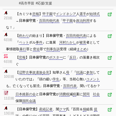
#高市早苗
#応援/支援
【カミツキ
悲報
】
甲子園
で
インドネシア
人
選手
が
始球式
2日前
→
日本保守党
・
百田尚樹
代表
「
甲子園
を
政治
利用
する
な！」
【
終わり
の始まり】
日本保守党
・
百田尚樹
代表
による
6日前
『
ペット
ボル
事件
』に進展
河村たかし
が
被害
者として
事情聴取
暴行
罪と
脅迫
罪で
刑事
告訴
受理（経緯
まとめ
）
【
悲報
】
日本保守党
の
ポスター
に「
反日
」の落書き相次
6日前
ぐ
【
辺野古
事故
遺族
会見
】知華さん
母
「『
抗議
に
参加
して
10日前
いたのでは』『頭の緩い
学生
』等、当初心無い
コメント
も。亡くなっても冒涜」
日本保守党
・
百田代表
、聞いてるか？
日本維新の会
と
日本保守党
が
消費税
減
税
案に
賛同
社会
11日前
保障
国民会議
【
日本保守党
】
産経
記者
、闇
クマ
氏『百田＆
猫
組長
提
13日前
訴
』の件について
質問
→百田有本、しどろもどろで
驚愕