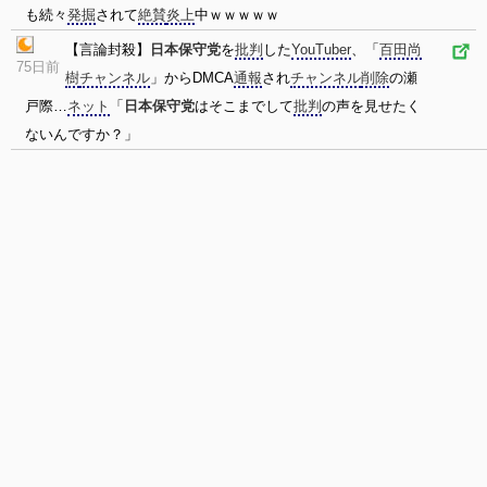
も続々
発掘
されて
絶賛
炎上
中ｗｗｗｗｗ
【言論封殺】
日本保守党
を
批判
した
YouTuber
、「
百田尚
75日前
樹
チャンネル
」からDMCA
通報
され
チャンネル
削除
の瀬
戸際…
ネット
「
日本保守党
はそこまでして
批判
の声を見せたく
ないんですか？」