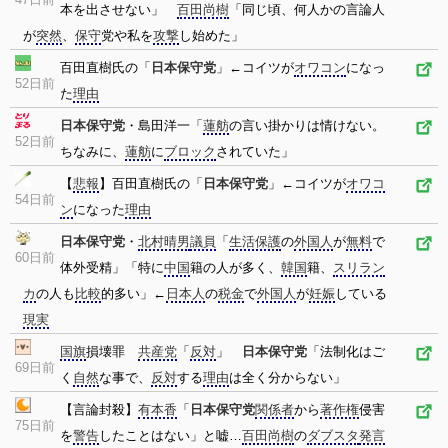
本を出させない」
百田尚樹
「同じ頃、何人かの言論人
が
突然
、
保守
党や私を
攻撃
し始めた」
百田直樹氏の「
日本保守党
」←コイツが
オワコン
になっ
52日前
た
理由
日本保守党
・島田洋一「
蓮舫
の言い掛かりは情けない。
52日前
ちなみに、
蓮舫
に
ブロック
されていた」
【
悲報
】百田直樹氏の「
日本保守党
」←コイツが
オワコ
54日前
ン
になった
理由
日本保守党
・
北村晴男
議員
「
生活保護
の
外国人
が
無料
で
60日前
体外受精」「特に
中国
籍の人が多く、
韓国
籍、
スリラン
カ
の人も
比較
的多い」←
日本人
の
税金
で
外国人
が
妊娠
している
現実
国旗
損壊罪
共産党
「
反対
」
日本保守党
「法制化はご
69日前
く
自然
な事で、
反対
する
理由
は全く分からない」
【言論封殺】
有本香
「
日本保守党
関係者
から
著作権
侵害
75日前
を
警告
したことはない」と嘘…
百田尚樹
の
ダブスタ
発言