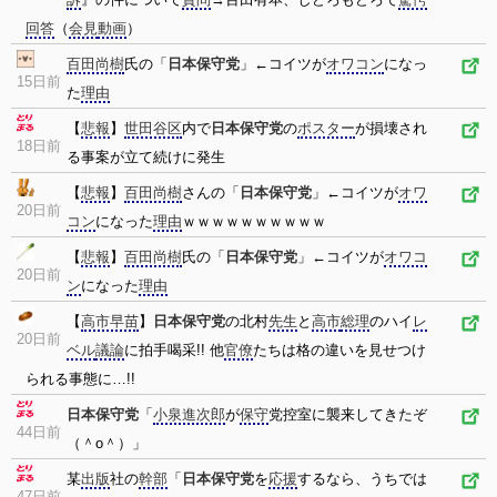
回答
（
会見
動画
）
百田尚樹
氏の「
日本保守党
」←コイツが
オワコン
になっ
15日前
た
理由
【
悲報
】
世田谷区
内で
日本保守党
の
ポスター
が損壊され
18日前
る事案が立て続けに発生
【
悲報
】
百田尚樹
さんの「
日本保守党
」←コイツが
オワ
20日前
コン
になった
理由
ｗｗｗｗｗｗｗｗｗｗ
【
悲報
】
百田尚樹
氏の「
日本保守党
」←コイツが
オワコ
20日前
ン
になった
理由
【
高市早苗
】
日本保守党
の北村
先生
と
高市
総理
のハイ
レ
20日前
ベル
議論
に拍手喝采!! 他
官僚
たちは格の違いを見せつけ
られる事態に…!!
日本保守党
「
小泉進次郎
が
保守
党控室に襲来してきたぞ
44日前
（＾o＾）」
某
出版
社の
幹部
「
日本保守党
を
応援
するなら、うちでは
47日前