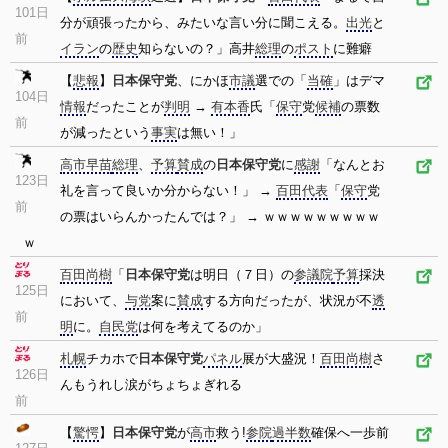
101日
分が頑張ったから、みたいな言い分に聞こえる。
出光
と
前
イラン
の
歴史
知らないの？」高井
総理
の
ポスト
に難癖
【
悲報
】
日本保守党
、にかほ
市議
選での「
当確
」はデマ
104日
情報
だったことが
判明
→
有本香
氏「
保守
党
候補
の票数
前
が減ったという
事実
は無い！」
高市早苗
総理
、
予算
賛成
の
日本保守党
に
感謝
「なんとお
123日
礼を言って良いか分からない！」 →
百田代表
「
保守
党
前
の票はいらんかったんでは？」 → ｗｗｗｗｗｗｗｗｗ
ｗ
百田尚樹
「
日本保守党
は明日（７日）の
参議院
予算
採決
125日
において、
与党
案に
賛成
する方向だったが、状況が不
透
前
明
に。
自民党
は何を考えてるのか」
札幌
チカホで
日本保守党
パネル
展が大盛況！
百田尚樹
さ
126日
んもうれし涙がちょちょぎれる
前
【
驚愕
】
日本保守党
が
高市
救う!
参院
過半数
確保へ一歩前