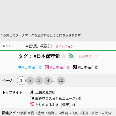
☆を押してブックマークを追加するとここに表示されます
#台風
#差別
トレンド：
タイムライン
タグ： #日本保守党
記事数グラフ
#日本保守党
#日本保守党
#日本保守党
1
2
3
4
10
ページ：
...
トップサイト：
正義の見方
様
政経ワロスまとめニュース♪
様
とりのまるやき（保守）
様
関連タグ：
#百田尚樹
#悲報
#辺野古
#動画
#代表
#理由
#事故
#自民党