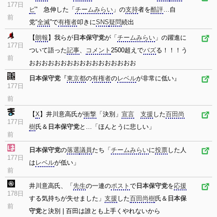
177日
ビ
” 急伸した「
チームみらい
」の
支持
者を
酷評
…自
前
党“
全滅
”で
有権者
叩きに
SNS
疑問
続出
【
朗報
】我らが
日本保守党
が「
チームみらい
」の躍進に
177日
ついて語った
記事
、
コメント
2500超えで
バズ
る！！！う
前
おおおおおおおおおおおおおおおおお
日本保守党
『
東京都
の
有権者
の
レベル
が非常に低い』
177日
前
【
X
】井川意高氏が
衝撃
「決別」
宣言
支援
した
百田尚
177日
樹
氏＆
日本保守党
と…「ほんとうに悲しい」
前
日本保守党
の
落選
議員
たち「
チームみらい
に
投票
した人
177日
は
レベル
が低い」
前
井川意高氏、「
先生
の一連の
ポスト
で
日本保守党
を
応援
178日
する気持ちが失せました」
支援
した
百田尚樹
氏＆
日本保
前
守党
と決別 | 百田は誰とも上手くやれないから