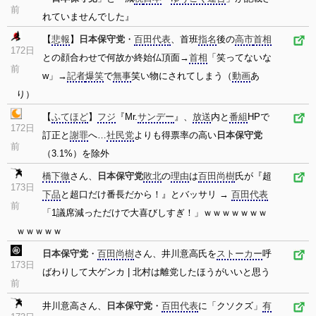
前
れていませんでした』
【
悲報
】
日本保守党
・
百田代表
、首班
指名
後の
高市
首相
172日
との顔合わせで何故か終始仏頂面→
首相
「笑ってないな
前
w」→
記者
爆笑
で
無事
笑い物にされてしまう（
動画
あ
り）
【
ふてほど
】
フジ
『Mr.
サンデー
』、
放送
内と
番組
HPで
172日
訂正と
謝罪
へ…
社民党
よりも得票率の高い
日本保守党
前
（3.1%）を除外
橋下徹
さん、
日本保守党
敗北
の
理由
は
百田尚樹
氏が『超
173日
下品
と超口だけ番長だから！』とバッサリ →
百田代表
前
「1議席減っただけで大喜びしすぎ！」ｗｗｗｗｗｗｗ
ｗｗｗｗｗ
日本保守党
・
百田尚樹
さん、井川意高氏を
ストーカー
呼
173日
ばわりして大ゲンカ | 北村は離党したほうがいいと思う
前
井川意高さん、
日本保守党
・
百田代表
に「クソクズ」
有