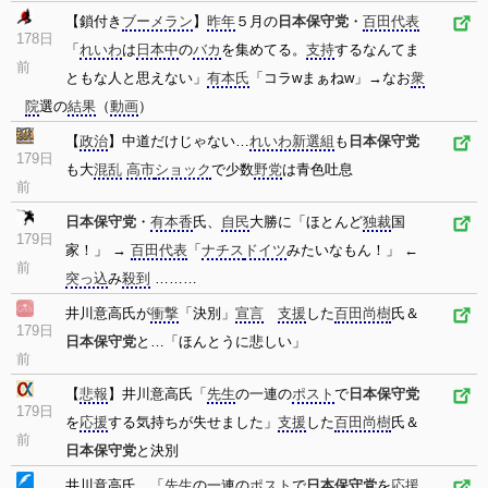
【鎖付き
ブーメラン
】
昨年
５月の
日本保守党
・
百田代表
178日
「
れいわ
は
日本中
の
バカ
を集めてる。
支持
するなんてま
前
ともな人と思えない」
有本氏
「コラwまぁねw」→なお
衆
院
選の
結果
（
動画
）
【
政治
】中道だけじゃない…
れいわ新選組
も
日本保守党
179日
も大
混乱
高市
ショック
で少数
野党
は青色吐息
前
日本保守党
・
有本香
氏、
自民
大勝に「ほとんど
独裁
国
179日
家！」 →
百田代表
「
ナチス
ドイツ
みたいなもん！」 ←
前
突っ込
み
殺到
………
井川意高氏が
衝撃
「決別」
宣言
支援
した
百田尚樹
氏＆
179日
日本保守党
と…「ほんとうに悲しい」
前
【
悲報
】井川意高氏「
先生
の一連の
ポスト
で
日本保守党
179日
を
応援
する気持ちが失せました」
支援
した
百田尚樹
氏＆
前
日本保守党
と決別
井川意高氏、「
先生
の一連の
ポスト
で
日本保守党
を
応援