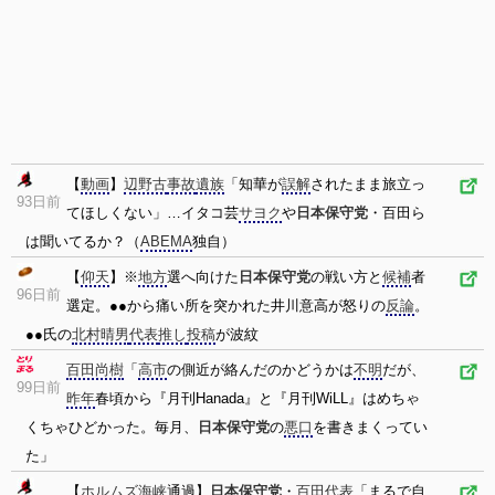
【
動画
】
辺野古
事故
遺族
「知華が
誤解
されたまま旅立っ
93日前
てほしくない」…イタコ芸
サヨク
や
日本保守党
・百田ら
は聞いてるか？（
ABEMA
独自）
【
仰天
】※
地方
選へ向けた
日本保守党
の戦い方と
候補
者
96日前
選定。●●から痛い所を突かれた井川意高が怒りの
反論
。
●●氏の
北村晴男
代表
推し
投稿
が波紋
百田尚樹
「
高市
の側近が絡んだのかどうかは
不明
だが、
99日前
昨年
春頃から『月刊Hanada』と『月刊WiLL』はめちゃ
くちゃひどかった。毎月、
日本保守党
の
悪口
を書きまくってい
た」
【
ホルムズ海峡
通過】
日本保守党
・
百田代表
「まるで自