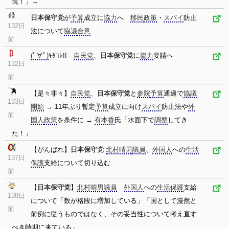
現！」→
日本保守党
が
予算
成立に
協力
へ
移民
政策
・
スパイ
防止
132日
法について
協議
合意
前
(ﾟ∀ﾟ)
ｷﾀｺﾚ!!
自民党
、
日本保守党
に
協力
要請へ
132日
前
【是々非々】
自民党
、
日本保守党
と
参院
予算
通過で
協議
133日
開始
→ 11年ぶり暫定
予算
成立に向け
スパイ
防止法や
外
前
国人
政策
を条件に →
有本香
氏「水面下で
調整
してき
た！」
【がんばれ】
日本保守党
北村晴男
議員
、
外国人
への
生活
137日
保護
支給について切り込む
前
【
日本保守党
】
北村晴男
議員
外国人
への
生活保護
支給
138日
について「数が格段に増加している」「国として漫然と
前
前例に従うものではなく、その妥当性について考え直す
べき時期に来ている」