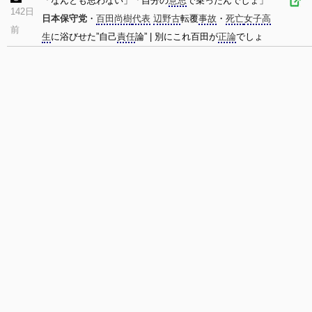
「なんとも思わない」「自分の
意思
で乗ったんでしょ」
142日
日本保守党
・
百田尚樹
代表
辺野古
転覆
事故
・
死亡
女子高
前
生
に浴びせた”自己
責任
論” | 別にこれ百田が
正論
でしょ