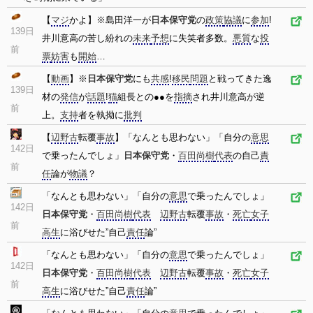
【
マジ
かよ】※島田洋一が
日本保守党
の
政策
協議
に
参加
!
139日
井川意高の苦し紛れの
未来
予想
に失笑者多数。
悪質
な
投
前
票
妨害
も
開始
…
【
動画
】※
日本保守党
にも
共感
!
移民
問題
と戦ってきた逸
139日
材の
発信
が
話題
!
猫
組長との●●を
指摘
され井川意高が逆
前
上。
支持
者を執拗に
批判
【
辺野古
転覆
事故
】「なんとも思わない」「自分の
意思
142日
で乗ったんでしょ」
日本保守党
・
百田尚樹
代表
の自己
責
前
任
論が
物議
？
「なんとも思わない」「自分の
意思
で乗ったんでしょ」
142日
日本保守党
・
百田尚樹
代表
辺野古
転覆
事故
・
死亡
女子
前
高生
に浴びせた”自己
責任
論”
「なんとも思わない」「自分の
意思
で乗ったんでしょ」
142日
日本保守党
・
百田尚樹
代表
辺野古
転覆
事故
・
死亡
女子
前
高生
に浴びせた”自己
責任
論”