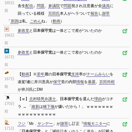
165日
舎生
配信
』
問題
、
参議院
で
問題
視され注意書が全
議員
に
前
回っている模様
百田氏
本人がヘラついて
報告
し
謝罪
「
原因
は私。
ごめん
ね」（
動画
）
参政党
と
日本保守党
は一体どこで差がついたのか
166日
前
参政党
と
日本保守党
は一体どこで差がついたのか
167日
前
【
動画
】※
若年
層の
日本保守党
支持
率が
チームみらい
を
167日
凌駕!遂に井川意高が
保守
党の内部
情報
を
暴露
。
百田尚樹
前
が井川氏にDM
【ｗ】
北村晴男
弁護士
、
日本保守党
を選んだ
理由
がコチ
170日
ラ → 「
維新
は
橋下徹
が嫌いだから！」 ｗｗｗｗｗｗｗ
前
ｗｗｗｗｗｗｗｗｗｗ
フジ
「Mr．
サンデー
」が
謝罪
し訂正『
情報
モニター
に
171日
「
日本保守党
」と「減
税
日本
・
ゆうこく連合
」が記載さ