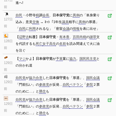
127日
進へ!
前
自民
・小野寺
税
調
会長
、
日本保守党
に
異例
の「単身乗り
127日
込み」意見
交換
→ ﾈｯﾄ「1年生
議員
相手に
異例
の厚遇」
前
「
自民
に
利用
されるな」「密室
会議
の
情報
を表に出せ」
【
辺野古
転覆】
日本保守党
・
有本香
、
百田尚樹
の
謝罪
文
128日
を代読するも
死亡
女子高生
の
名前
を読み間違えて火に油
前
を注ぐ
【
マジ
かよ】
日本保守党
が
予算
案に
協力
。
国民民主党
と
129日
の分かれ道
前
自民党
が
協力
合意
した
日本保守党
を「厚遇」、
国民会議
129日
「門前払い」の
参政党
が反発…
自民
ベテラン
「
参院
２票
前
のために…」と
懸念
も
自民党
が
協力
合意
した
日本保守党
を「厚遇」、
国民会議
129日
「門前払い」の
参政党
が反発…
自民
ベテラン
「
参院
２票
前
のために…」と
懸念
も