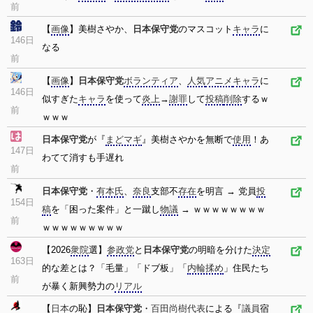
前
【
画像
】美樹さやか、
日本保守党
のマスコット
キャラ
に
146日
なる
前
【
画像
】
日本保守党
ボランティア
、
人気
アニメ
キャラ
に
146日
似すぎた
キャラ
を使って
炎上
→
謝罪
して
投稿
削除
するｗ
前
ｗｗｗ
日本保守党
が『
まどマギ
』美樹さやかを無断で
使用
！あ
147日
わてて消すも手遅れ
前
日本保守党
・
有本氏
、
奈良
支部不
存在
を明言 → 党員
投
154日
稿
を「困った案件」と一蹴し
物議
→ ｗｗｗｗｗｗｗｗ
前
ｗｗｗｗｗｗｗｗｗ
【2026
衆院
選】
参政党
と
日本保守党
の明暗を分けた
決定
163日
的な差とは？「毛量」「ドブ板」「
内輪揉め
」住民たち
前
が暴く新興勢力の
リアル
【
日本
の恥】
日本保守党
・
百田尚樹
代表
による『
議員
宿