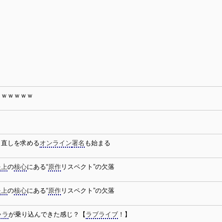
ｗｗｗｗｗｗ
り直しを求める
オンライン
署名
も始まる
炎上
の
核心
にある“
原作
リスペクト”の欠落
炎上
の
核心
にある“
原作
リスペクト”の欠落
ャラ
が乗り込んできた感じ？【
ラブライブ
！】