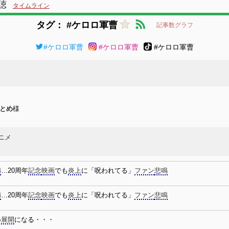
聴
タイムライン
タグ： #ケロロ軍曹
記事数グラフ
#ケロロ軍曹
#ケロロ軍曹
#ケロロ軍曹
まとめ
様
様
ニメ
捕
…20周年
記念
映画
でも
炎上
に「呪われてる」
ファン
悲鳴
捕
…20周年
記念
映画
でも
炎上
に「呪われてる」
ファン
悲鳴
い
展開
になる・・・