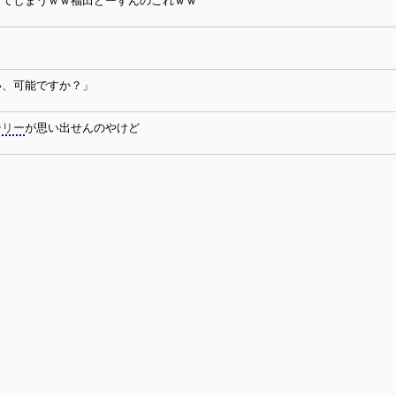
ってしまうｗｗ福田どーすんのこれｗｗ
い、可能ですか？」
ーリー
が思い出せんのやけど