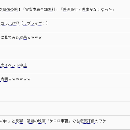
グ
映像
公開
！「実質本編全部
無料
」「
映画
館行く
理由
がなくなった」
た
コラボ
作品
【
ラブライブ
！】
際に見てみた
結果
ｗｗｗｗ
記念
イベント
中止
ち
表明
ｗｗｗｗｗｗ
ズ
の体」と
反響
話題
の
映画
『
ケロロ軍曹
』でも
絶賛
評価
のワケ