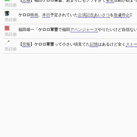
【
悲報
】福田
ケロロ軍曹
、あまりにもクソすぎて
署名
活動が始ま
35日前
ケロロ
映画
、
本日
予定されていた
公演
記念
あいさつ
を
急遽
停止

35日前
福田雄一「
ケロロ軍曹
で福田
アベンジャーズ
やりたいけど自信な
35日前
【
悲報
】
ケロロ軍曹
って小さい頃見てた
記憶
はあるけど全く
スト
35日前