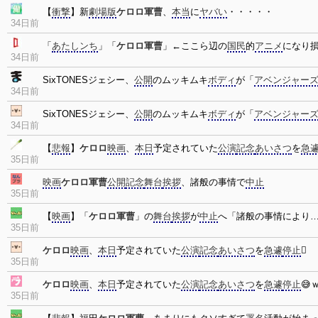
【
衝撃
】新
劇場版
ケロロ軍曹
、
本当
に
ヤバい
・・・・・
34日前
「
あたしンち
」「
ケロロ軍曹
」←ここら辺の
国民
的
アニメ
になり
34日前
SixTONESジェシー、
公開
のムッキムキ
ボディ
が「
アベンジャー
34日前
SixTONESジェシー、
公開
のムッキムキ
ボディ
が「
アベンジャー
34日前
【
悲報
】
ケロロ
映画
、
本日
予定されていた
公演
記念
あいさつ
を
急
35日前
映画
ケロロ軍曹
公開
記念
舞台
挨拶
、諸般の事情で
中止
35日前
【
映画
】「
ケロロ軍曹
」の
舞台
挨拶
が
中止
へ「諸般の事情により…
35日前
ケロロ
映画
、
本日
予定されていた
公演
記念
あいさつ
を
急遽
停止

35日前
ケロロ
映画
、
本日
予定されていた
公演
記念
あいさつ
を
急遽
停止
😅
35日前