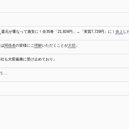
ト
還元が重なって激安に！全35巻「21,824円」→「実質7,729円」に！
炎上
し
ィは
関係者
の皆様にご
理解
いただくことが
大切
」
弊社も大変厳粛に受け止めており」
う…