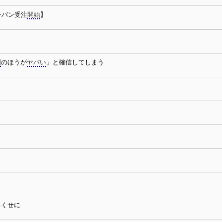
レバン受注
開始
】
劇
のほうが
ヤバい
」と確信してしまう
るくせに