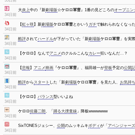
33日前
大
炎上
中の『新
劇場版
☆
ケロロ軍曹
』1番の見どころの
オープニン
34日前
【
虹ヶ咲
】新
劇場版
ケロロ軍曹
とかいう
ガチ
で触れられなくなっ
34日前
酷評
されて
ハードル
が下がっていた「新
劇場版
ケロロ軍曹
」を実
34日前
【
ケロロ
】なんで
アニメ
のクルルこんな
カレー
狂いなんだ…？
34日前
【
悲報
】
アニメ
映画
『
ケロロ軍曹
』、福田雄一が
登板
予定の
公開
34日前
酷評
から
スタート
した「新
劇場版
ケロロ軍曹
」を見た人、
お気持
34日前
【
ケロロ
】
バランス
型いいよね
34日前
ケロロ
佐藤二朗
、「
踊る大捜査線
」降板wwwwwww
34日前
SixTONESジェシー、
公開
のムッキムキ
ボディ
が「
アベンジャー
34日前