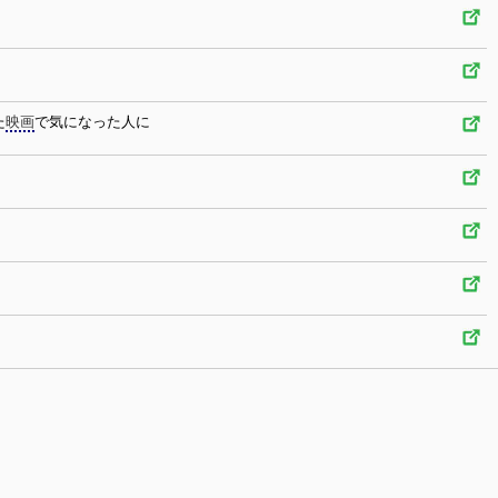
た
映画
で気になった人に