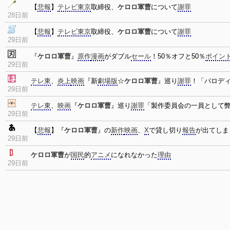
【
悲報
】
テレビ東京
取締役、
ケロロ軍曹
について
謝罪
28日前
【
悲報
】
テレビ東京
取締役、
ケロロ軍曹
について
謝罪
29日前
『
ケロロ軍曹
』
原作
漫画
がダブル
セール
！50％オフと50％
ポイン
29日前
テレ東
、
炎上
映画
『新
劇場版
☆
ケロロ軍曹
』巡り
謝罪
！「パロデ
29日前
テレ東
、
映画
『
ケロロ軍曹
』巡り
謝罪
「製作委員会の一員として
29日前
【
悲報
】『
ケロロ軍曹
』の
新作
映画
、
X
で貸し切り
報告
が出てしま
29日前
ケロロ軍曹
が
国民
的
アニメ
になれなかった
理由
29日前