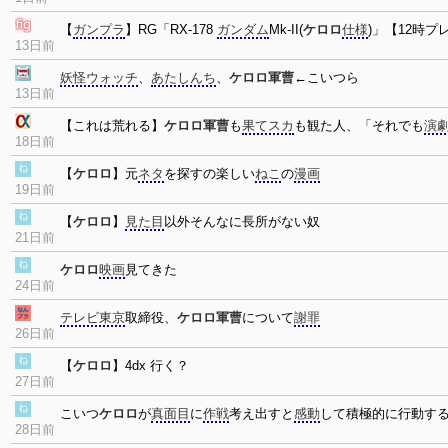
【
ガンプラ
】RG「RX-178
ガンダム
Mk-II(
ケロロ
仕様
)」【12時プ
13日前
妖怪ウォッチ
、
あたしんち
、
ケロロ軍曹
←こいつら
13日前
【これは荒れる】
ケロロ軍曹
も
果てスカ
も観た人、「それでも
演
18日前
【
ケロロ
】元
ネタ
を探すの楽しい
ねこ
の
漫画
19日前
【
ケロロ
】
見た目
以外そんなに長所がない奴
21日前
ケロロ
映画
見てきた
24日前
テレビ東京
取締役、
ケロロ軍曹
について
謝罪
26日前
【
ケロロ
】4dx 行く？
27日前
こいつ
ケロロ
が
真面目
に
作戦
考え出すと
感動
して積極的に行動す
28日前