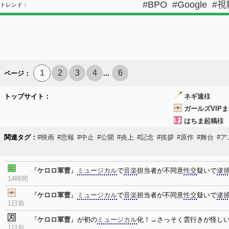
#BPO
#Google
#視
トレンド：
1
2
3
4
6
ページ：
...
トップサイト：
ネギ速
様
ガールズVIP
はちま起稿
関連タグ：
#映画
#悲報
#中止
#公開
#炎上
#記念
#挨拶
#原作
#舞台
#ア
『
ケロロ軍曹
』
ミュージカル
で
音楽
担当者が不同意
性交
疑いで
逮
14時間
『
ケロロ軍曹
』
ミュージカル
で
音楽
担当者が不同意
性交
疑いで
逮
1日前
『
ケロロ軍曹
』が初の
ミュージカル
化！→さっそく雲行きが怪し
1日前