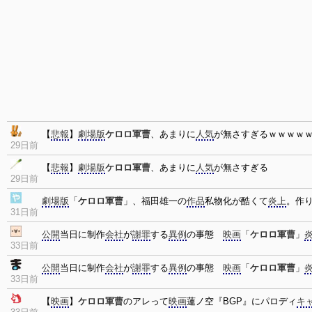
【
悲報
】
劇場版
ケロロ軍曹
、あまりに
人気
が無さすぎるｗｗｗｗ
29日前
【
悲報
】
劇場版
ケロロ軍曹
、あまりに
人気
が無さすぎる
29日前
劇場版
「
ケロロ軍曹
」、福田雄一の
作品
私物化が酷くて
炎上
。作
31日前
公開
当日に制作
会社
が
謝罪
する
異例
の事態
映画
「
ケロロ軍曹
」
33日前
公開
当日に制作
会社
が
謝罪
する
異例
の事態
映画
「
ケロロ軍曹
」
33日前
【
映画
】
ケロロ軍曹
のアレって
映画
蓮ノ空『BGP』にパロディ
キ