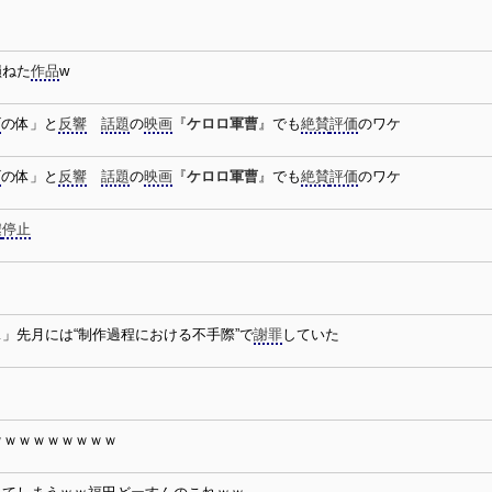
損ねた
作品
w
ズ
の体」と
反響
話題
の
映画
『
ケロロ軍曹
』でも
絶賛
評価
のワケ
ズ
の体」と
反響
話題
の
映画
『
ケロロ軍曹
』でも
絶賛
評価
のワケ
遽
停止
」先月には“制作過程における不手際”で
謝罪
していた
ｗｗｗｗｗｗｗｗｗ