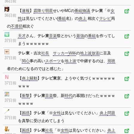
36日前
【
速報
】
霜降り明星
せいやMCの
番組
物議
テレ東
「※
女
36日前
性
は見ないでください(
番組
名)」の
炎上
相次ぐ
テレビ
局
の
不適切
相次ぐ
天才
さん、
テレ東
音楽
祭とかいう
最強
の
番組
を作ってし
37日前
まうｗｗｗｗｗｗ
テレ東
・吉次
社長
サッカー
W杯
の
地上波
放送
に言及
37日前
「
関心
事の高い
スポーツ
を
地上波
で中継するのは、
視聴
者のためになるのではと感じた」
【
炎上
騒動
】
テレビ東京
、ようやく気づくｗｗｗｗｗｗ
37日前
ｗｗｗ
【
衝撃
】
テレ東
音楽
祭、新
時代
の幕開けだったｗｗｗｗ
37日前
ｗｗｗｗ
【
困惑
】
テレ東
「※
女性
は見ないでください」
炎上
問題
37日前
を真摯に受け止めてしまう
【
困惑
】
テレ東
社長
「※
女性
は見ないでください」
炎上