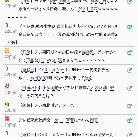
【
衝撃
】
テレ東
「
隅田川
花火
大会2026」
有吉弘行
さん＆
22日前
藤原丈一郎さん＆伊藤百花さんら
ゲスト
発表
ｗｗｗｗｗ
ｗｗｗｗｗ
「
テレ東
独占生中継
隅田川
花火
大会2026」に
AKB48
伊
22日前
藤百花が
出演
！！！【夏の風物詩!
東京
の夜空彩る
豪華
2
万発】
【
画像
】
テレ東
同期入社の田中瞳と
森香澄
、差が付きす
22日前
ぎて
下品
な
ドラマ
に
出演
させられるｗｗｗｗｗｗ
【
遊戯王
】GX
リマスター
TURN-66「十代初夢デュエ
22日前
ル！」
本日
深夜
1時23分〜
テレ東
にて
放送
！
【
日向坂46
】
正源司陽子
が
テレビ東京
の
人気
番組
に
登
23日前
場
…その内容とは？
【
朗報
】
テレ東
北川アナ大
人気
23日前
テレビ東京
取締役、
ケロロ軍曹
について
謝罪
29日前
【
遊戯王
】GX
リマスター
TURN-65「ヘルカイザー亮！