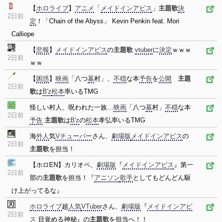
【
ホロライブ
】
アニメ
「
メイドインアビス
」
主題歌
決
2日前
定
！「Chain of the Abyss」 Kevin Penkin feat. Mori
Calliope
【
悲報
】
メイドインアビス
の
主題歌
vtuber
に
決定
ｗｗｗ
2日前
ｗｗ
【
困惑
】
映画
「八つ
墓
村」、
不穏
な本
予告
を
公開
主題
2日前
歌
は
B'z
松本
率いるTMG
怪しい村人、呪われた一族…
映画
「八つ
墓
村」
不穏
な本
2日前
予告
主題歌
は
B'z
の
松本
孝弘率いるTMG
海
外人
気
Vチューバー
さん、
劇場版
メイドインアビス
の
2日前
主題歌
を担当！
【ホロEN】カリオペ、
劇場版
『
メイドインアビス
』第一
2日前
部の
主題歌
を担当！『
アニソン
歌手
としてもどんどん駆
け上がってるな』
ホロライブ
超
人気
VTuber
さん、
劇場版
『
メイドインアビ
2日前
ス
目覚める神秘』の
主題歌
を担当へ！！