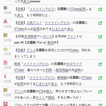
って大
炎上
wwwww
【
悲報
】『
メイドインアビス
』
主題歌
に
VTuber
起用
→ま
1日前
た
炎上
もう何回目だよ…
【
悲報
】
人気
アニメ
「
メイドインアビス
」の
主題歌
に
1日前
VTuber
さんが
起用
されてま
たまたま
た
炎上
【JO初
主演
映画
ワン
ダンス
】&TEAM
ファン
トピ
1日前
part.46【
主題歌
'For us'
配信
中】
【
悲報
】
アニメ
主題歌
を担当しただけの
Vtuber
、叩かれ
1日前
まくってしまう
映画
『
メイドインアビス
』の
主題歌
が
ホロライブ
1日前
VTuber
・森カリオペと
判明
→
賛否両論
の大
論争
に
【
悲報
】『
メイドインアビス
』
劇場版
の
主題歌
に
VTuber
1日前
が
起用
されてま
たまたま
た
炎上
、もう何回目だよ…
アニメ
の
主題歌
の
CD
を
購入
。早口すぎて歌えないフレー
2日前
ズがあった→某
サイト
で
相談
。すると神レスが！
プロレス
ラーの
テーマ曲
ってハンセンと
猪木
しか知られ