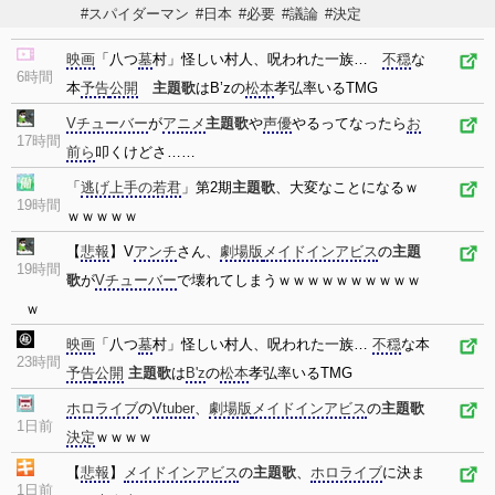
#スパイダーマン
#日本
#必要
#議論
#決定
映画
「八つ
墓
村」怪しい村人、呪われた一族…
不穏
な
6時間
本
予告
公開
主題歌
はB’zの
松本
孝弘率いるTMG
Vチューバー
が
アニメ
主題歌
や
声優
やるってなったら
お
17時間
前ら
叩くけどさ……
「
逃げ上手の若君
」第2期
主題歌
、大変なことになるｗ
19時間
ｗｗｗｗｗ
【
悲報
】V
アンチ
さん、
劇場版
メイドインアビス
の
主題
19時間
歌
が
Vチューバー
で壊れてしまうｗｗｗｗｗｗｗｗｗｗ
ｗ
映画
「八つ
墓
村」怪しい村人、呪われた一族…
不穏
な本
23時間
予告
公開
主題歌
は
B'z
の
松本
孝弘率いるTMG
ホロライブ
の
Vtuber
、
劇場版
メイドインアビス
の
主題歌
1日前
決定
ｗｗｗｗ
【
悲報
】
メイドインアビス
の
主題歌
、
ホロライブ
に決ま
1日前