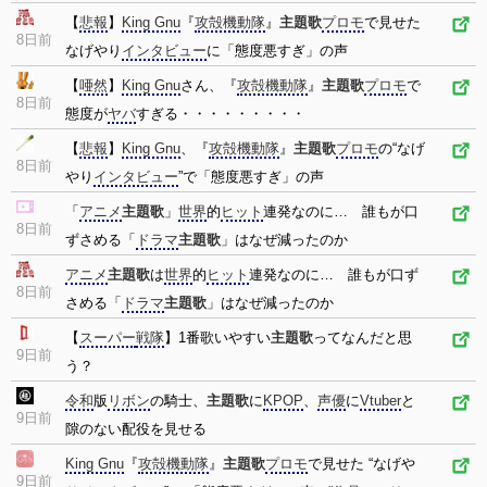
【
悲報
】
King Gnu
『
攻殻機動隊
』
主題歌
プロモ
で見せた
8日前
なげやり
インタビュー
に「態度悪すぎ」の声
【
唖然
】
King Gnu
さん、『
攻殻機動隊
』
主題歌
プロモ
で
8日前
態度が
ヤバ
すぎる・・・・・・・・・
【
悲報
】
King Gnu
、『
攻殻機動隊
』
主題歌
プロモ
の“なげ
8日前
やり
インタビュー
”で「態度悪すぎ」の声
「
アニメ
主題歌
」
世界
的
ヒット
連発なのに… 誰もが口
8日前
ずさめる「
ドラマ
主題歌
」はなぜ減ったのか
アニメ
主題歌
は
世界
的
ヒット
連発なのに… 誰もが口ず
8日前
さめる「
ドラマ
主題歌
」はなぜ減ったのか
【
スーパー
戦隊
】1番歌いやすい
主題歌
ってなんだと思
9日前
う？
令和
版
リボン
の騎士、
主題歌
に
KPOP
、
声優
に
Vtuber
と
9日前
隙のない配役を見せる
King Gnu
『
攻殻機動隊
』
主題歌
プロモ
で見せた “なげや
9日前