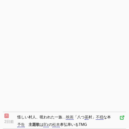
怪しい村人、呪われた一族…
映画
「八つ
墓
村」
不穏
な本
2日前
予告
主題歌
は
B'z
の
松本
孝弘率いるTMG