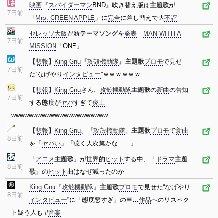
映画
『
スパイダーマン
BND』吹き替え版は
主題歌
が
7日前
「
Mrs. GREEN APPLE
」に
完全
に差し替えで大
不評
セレッソ大阪
が新
テーマソング
を
発表
MAN WITH A
7日前
MISSION
「ONE」
【
悲報
】
King Gnu
『
攻殻機動隊
』
主題歌
プロモ
で見せ
7日前
た“なげやり
インタビュー
”ｗｗｗｗｗｗ
【
悲報
】
King Gnu
さん、
攻殻機動隊
主題歌
の
新曲
の告知
7日前
する態度が
ヤバ
すぎて
炎上
wwwwwwwwwwwwwwwwwwwwww
【
悲報
】
King Gnu
、『
攻殻機動隊
』
主題歌
プロモ
で
新曲
8日前
を「
ヤバい
」「聴く人次第かな……」
「
アニメ
主題歌
」が
世界
的
ヒット
する中、「
ドラマ
主題
8日前
歌
」の
ヒット
曲はなぜ減ったのか
King Gnu
『
攻殻機動隊
』
主題歌
プロモ
で見せた“なげやり
8日前
インタビュー
”に「態度悪すぎ」の声…
作品
へのリスペク
ト疑う人も #
音楽