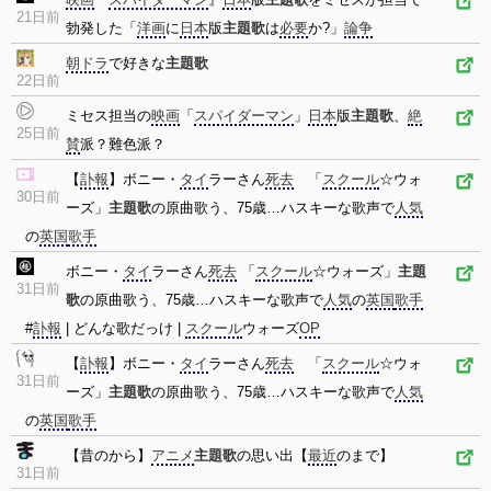
21日前
勃発した「
洋画
に
日本
版
主題歌
は
必要
か?」
論争
朝ドラ
で好きな
主題歌
22日前
ミセス担当の
映画
「
スパイダーマン
」
日本
版
主題歌
、
絶
25日前
賛
派？難色派？
【
訃報
】ボニー・
タイ
ラーさん
死去
「
スクール
☆ウォ
30日前
ーズ」
主題歌
の原曲歌う、75歳…ハスキーな歌声で
人気
の
英国
歌手
ボニー・
タイ
ラーさん
死去
「
スクール
☆ウォーズ」
主題
31日前
歌
の原曲歌う、75歳…ハスキーな歌声で
人気
の
英国
歌手
#
訃報
| どんな歌だっけ |
スクール
ウォーズ
OP
【
訃報
】ボニー・
タイ
ラーさん
死去
「
スクール
☆ウォ
31日前
ーズ」
主題歌
の原曲歌う、75歳…ハスキーな歌声で
人気
の
英国
歌手
【昔のから】
アニメ
主題歌
の思い出【
最近
のまで】
31日前