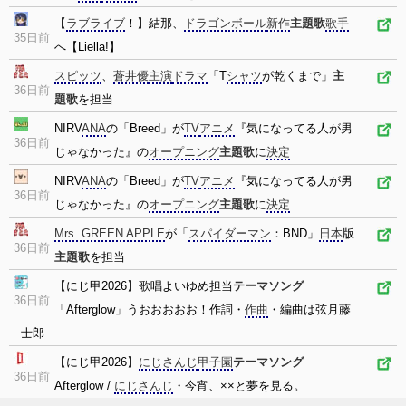
【
ラブライブ
！】結那、
ドラゴンボール
新作
主題歌
歌手
35日前
へ【Liella!】
スピッツ
、
蒼井優
主演
ドラマ
「T
シャツ
が乾くまで」
主
36日前
題歌
を担当
NIRV
ANA
の「Breed」が
TV
アニメ
『気になってる人が男
36日前
じゃなかった』の
オープニング
主題歌
に
決定
NIRV
ANA
の「Breed」が
TV
アニメ
『気になってる人が男
36日前
じゃなかった』の
オープニング
主題歌
に
決定
Mrs. GREEN APPLE
が「
スパイダーマン
：BND」
日本
版
36日前
主題歌
を担当
【にじ甲2026】歌唱よいゆめ担当
テーマソング
36日前
「Afterglow」うおおおおお！作詞・
作曲
・編曲は弦月藤
士郎
【にじ甲2026】
にじさんじ
甲子園
テーマソング
36日前
Afterglow /
にじさんじ
・今宵、××と夢を見る。