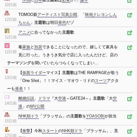
10日前
TOMOO新
アーティスト
写真
公開
、「
映画
クレヨンしん
12日前
ちゃん
」
主題歌
は明日
発売
だゾ
アニメ
に合ってなかった
主題歌
12日前
毒
家族
と
別居
できることになったので、嬉しくて家具を
12日前
見に行った。うきうき気分で店に入ったんだけど、店の
テーマソング
を聞いていたらつらくなってしまい…
【
仮面ライダー
マイス】
主題歌
はTHE RAMPAGEが歌う
13日前
「One Shot」！！マイス・マオウ・リドの
スーツ
アクタ
ーも
発表
！！
離婚
伝説
、
ドラマ
『大
空港
～GATE24～』
主題歌
「大
空
14日前
港
」の
MV
公開
NHK
朝ドラ
「ブラッサム」の
主題歌
を
YOASOBI
が担当
15日前
【
衝撃
】今秋
スタート
の
NHK
朝ドラ
「ブラッサム」、
主
17日前