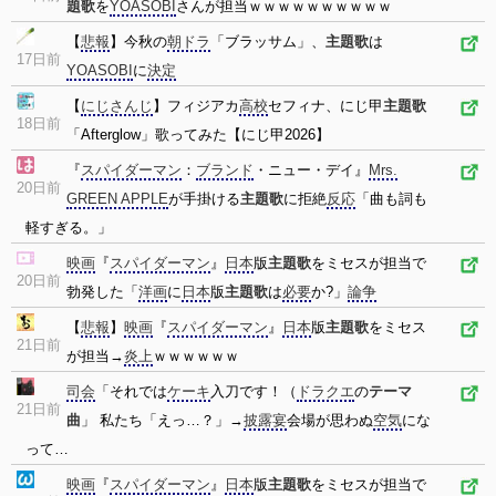
題歌
を
YOASOBI
さんが担当ｗｗｗｗｗｗｗｗｗｗ
【
悲報
】今秋の
朝ドラ
「ブラッサム」、
主題歌
は
17日前
YOASOBI
に
決定
【
にじさんじ
】フィジアカ
高校
セフィナ、にじ甲
主題歌
18日前
「Afterglow」歌ってみた【にじ甲2026】
『
スパイダーマン
：
ブランド
・ニュー・デイ』
Mrs.
20日前
GREEN APPLE
が手掛ける
主題歌
に拒絶
反応
「曲も詞も
軽すぎる。」
映画
『
スパイダーマン
』
日本
版
主題歌
をミセスが担当で
20日前
勃発した「
洋画
に
日本
版
主題歌
は
必要
か?」
論争
【
悲報
】
映画
『
スパイダーマン
』
日本
版
主題歌
をミセス
21日前
が担当→
炎上
ｗｗｗｗｗｗ
司会
「それでは
ケーキ
入刀です！（
ドラクエ
の
テーマ
21日前
曲
」 私たち「えっ…？」→
披露宴
会場が思わぬ
空気
にな
って…
映画
『
スパイダーマン
』
日本
版
主題歌
をミセスが担当で