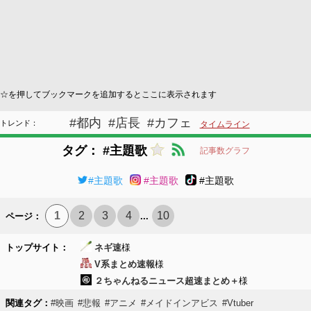
☆を押してブックマークを追加するとここに表示されます
#都内
#店長
#カフェ
トレンド：
タイムライン
タグ： #主題歌
記事数グラフ
#主題歌
#主題歌
#主題歌
1
2
3
4
10
ページ：
...
トップサイト：
ネギ速
様
V系まとめ速報
様
２ちゃんねるニュース超速まとめ＋
様
関連タグ：
#映画
#悲報
#アニメ
#メイドインアビス
#Vtuber