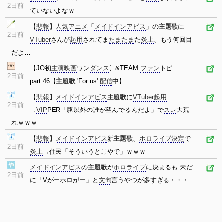
2日前
ていないよなｗ
【
悲報
】
人気
アニメ
「
メイドインアビス
」の
主題歌
に
2日前
VTuber
さんが
起用
されてま
たまたま
た
炎上
、もう何回目
だよ…
【JO初
主演
映画
ワン
ダンス
】&TEAM
ファン
トピ
2日前
part.46【
主題歌
'For us'
配信
中】
【
悲報
】
メイドインアビス
主題歌
に
VTuber
起用
2日前
→
VIP
PER「豚以外の誰が望んでるんだよ」で
スレ
大荒
れｗｗｗ
【
悲報
】
メイドインアビス
新
主題歌
、
ホロライブ
決定
で
2日前
炎上
→住民「そういうとこやで」ｗｗｗ
メイドインアビス
の
主題歌
が
ホロライブ
に決まるも 未だ
2日前
に「Vがーホロがー」と
文句
言うやつが多すぎる・・・