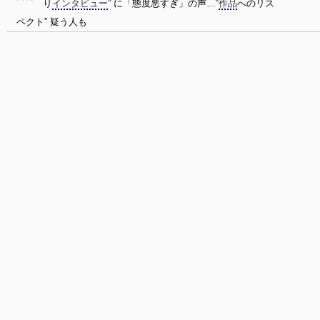
り
インタビュー
” に「態度悪すぎ」の声…“
作品
へのリス
ペクト” 疑う人も