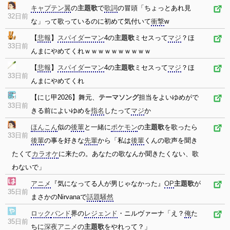
キャプテン翼
の
主題歌
で
歌詞
の冒頭「ちょっとあれ見
32日前
な」って歌っているのに初めて気付いて
衝撃
w
【
悲報
】
スパイダーマン
4の
主題歌
ミセスって
マジ
？ほ
33日前
んまにやめてくれｗｗｗｗｗｗｗｗｗｗ
【
悲報
】
スパイダーマン
4の
主題歌
ミセスって
マジ
？ほ
33日前
んまにやめてくれ
【にじ甲2026】舞元、
テーマソング
担当をよいゆめがで
33日前
きる前によいゆめを
指名
したって
マジ
か
ほんこん
似の
後輩
と一緒に
ポケモン
の
主題歌
を歌ったら
33日前
後輩
の事を好きな
先輩
から「私は
後輩
くんの歌声を聞き
たくて
カラオケ
に来たの。あなたの歌なんか聞きたくない、歌
わないで」
アニメ
『気になってる人が男じゃなかった』
OP
主題歌
が
35日前
まさかのNirvanaで
話題
騒然
ロック
バンド
界の
レジェンド
・ニルヴァーナ「え？
俺
た
35日前
ちに
深夜
アニメ
の
主題歌
をやれって？」