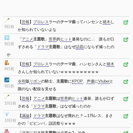
【
悲報
】
プロレス
ラーの
テーマ曲
ってハンセンと
猪木
し
9日前
か知られていないよな
「
アニメ
主題歌
」
世界
的
ヒット
連発なのに… 誰もが口
9日前
ずさめる「
ドラマ
主題歌
」はなぜ
話題
にならず減ったの
か
【
悲報
】
プロレス
ラーの
テーマ曲
、ハンセンさんと
猪木
9日前
さんしか知られていないｗｗｗｗｗｗｗｗｗｗ
令和
版
リボン
の騎士、
主題歌
に
KPOP
、
声優
に
Vtuber
と
9日前
隙のない配役を見せる
【
悲報
】
アニメ
主題歌
は
世界
的
ヒット
連発、誰もが口ず
10日前
さめる「
ドラマ
主題歌
」はなぜ減ったのか
【
議論
】
ドラマ
主題歌
はなぜ廃れた？→175レス、まさ
10日前
かの「ビビンバ」誤読祭りｗｗｗ
「
洋画
に
日本
版
主題歌
は
必要
か?」
論争