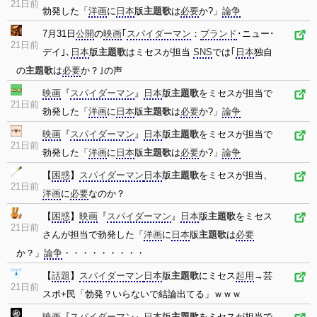
21日前
勃発した「
洋画
に
日本
版
主題歌
は
必要
か?」
論争
7月31日
公開
の
映画
｢
スパイダーマン
：
ブランド
･ニュー･
21日前
デイ｣､
日本
版
主題歌
はミセスが担当
SNS
では｢
日本
独自
の
主題歌
は
必要
か？｣の声
映画
『
スパイダーマン
』
日本
版
主題歌
をミセスが担当で
21日前
勃発した「
洋画
に
日本
版
主題歌
は
必要
か?」
論争
映画
『
スパイダーマン
』
日本
版
主題歌
をミセスが担当で
21日前
勃発した「
洋画
に
日本
版
主題歌
は
必要
か?」
論争
【
困惑
】
スパイダーマン
日本
版
主題歌
をミセスが担当、
21日前
洋画
に
必要
なのか？
【
困惑
】
映画
『
スパイダーマン
』
日本
版
主題歌
をミセス
21日前
さんが担当で勃発した「
洋画
に
日本
版
主題歌
は
必要
か？」
論争
・・・・・・・・・
【
話題
】
スパイダーマン
日本
版
主題歌
にミセス
起用
→芸
21日前
スポ+民「勃発？いらないで結論出てる」ｗｗｗ
映画
『
スパイダーマン
』
日本
版
主題歌
をミセスが担当で