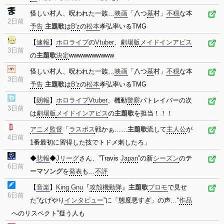
怪しい村人、呪われた一族…
映画
「八つ
墓
村」
不穏
な本
2日前
予告
主題歌
は
B'z
の
松本
孝弘率いるTMG
【
速報
】
ホロライブ
の
Vtuber
、
劇場版
メイドインアビス
3日前
の
主題歌
決定
wwwwwwwwww
怪しい村人、呪われた一族…
映画
「八つ
墓
村」
不穏
な本
3日前
予告
主題歌
は
B'z
の
松本
孝弘率いるTMG
【
朗報
】
ホロライブ
Vtuber
、機動
警察
パトレイバーの次
3日前
は
劇場版
メイドインアビス
の
主題歌
を担当！！！
アニメ
監督
「
ラスボス
戦かぁ……
主題歌
流して
主人公
が
4日前
1番最初に習得した技でトドメ刺したろ」
◆
悲報
◆
Jリーグ
さん、”Travis
Japan
”の新
シーズン
の
テ
6日前
ーマソング
を
発表
も…
不評
【
音楽
】
King Gnu
『
攻殻機動隊
』
主題歌
プロモ
で見せ
6日前
た“なげやり
インタビュー
”に「態度悪すぎ」の声…“
作品
へのリスペクト”疑う人も