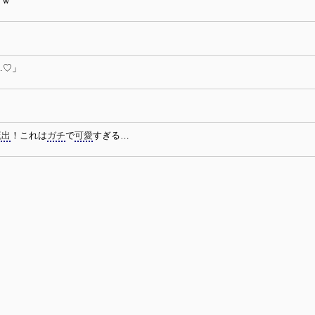
ｗｗ
…♡」
流出
！これは
ガチ
で
可愛
すぎる…