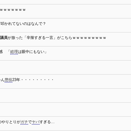
ｗｗｗｗｗｗｗ
ど叩かれてないのはなんで？
議員
が放った「辛辣すぎる一言」がこちらｗｗｗｗｗｗｗｗｗ
感 「
総理
は眼中にもない」
ゃん
懲役
23年・・・・・・・・・
のやりとりが
ガチ
で
ヤバ
すぎる…