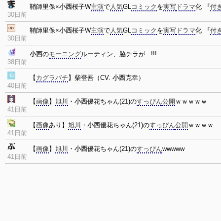
鞘師里保×
小西
桜子W
主演
で
人気
GL
コミック
を
実写
ドラマ
化 『
付
30日前
鞘師里保×
小西
桜子W
主演
で
人気
GL
コミック
を
実写
ドラマ
化 『
付
30日前
小西
の
モーニング
ルーティン、脇チラが...!!!
38日前
【
カグラバチ
】柴登吾（CV.
小西
克幸）
40日前
【
画像
】
旭川
・
小西
優花ちゃん(21)の
すっぴん
公開
ｗｗｗｗｗ
41日前
【
画像
あり】
旭川
・
小西
優花ちゃん(21)の
すっぴん
公開
ｗｗｗｗ
41日前
【
画像
】
旭川
・
小西
優花ちゃん(21)の
すっぴん
wwwww
41日前