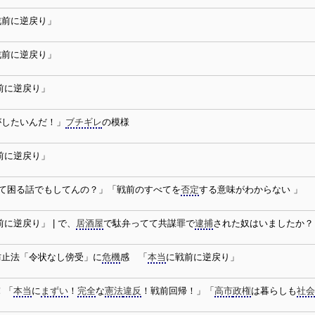
戦前に逆戻り」
戦前に逆戻り」
前に逆戻り」
がしたいんだ！」
ブチギレ
の模様
前に逆戻り」
て困る話でもしてんの？」「戦前のすべてを
否定
する意味がわからない 」
に逆戻り」 | で、
居酒屋
で駄弁ってて共謀罪で
逮捕
された奴はいましたか？ 
防止法「令状なし傍受」に
危機
感 「
本当
に戦前に逆戻り」
！「
本当
に
まずい
！
完全
な
憲法
違反
！戦前回帰！」「
高市
政権
は暮らしも
社会