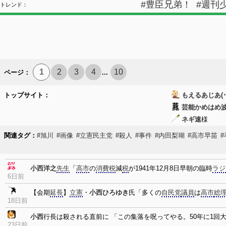
#豊臣兄弟！
#週刊
トレンド：
1
2
3
4
10
ページ：
...
トップサイト：
もえるあじあ(･
芸能かめはめ
ネギ速
様
関連タグ：
#旭川
#画像
#立憲民主党
#殺人
#事件
#内田梨瑚
#高市早苗
小西洋之
先生
「
高市
の
消費税
減
税
が1941年12月8日早朝の臨時
ラジ
6日前
【会期
延長
】
立憲
・
小西ひろゆき
氏「多くの
自民党
議員
は
高市
総
18日前
小西
行長は殺される直前に 「この集落を呪ってやる。50年に1回
23日前