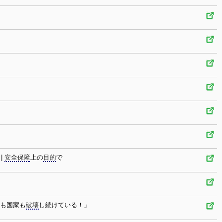
|
安全保障
上の
目的
で
も国家も
破壊
し続けている！」