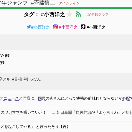
少年ジャンプ
#斉藤慎二
タイムライン
タグ： #小西洋之
記事数グラフ
#小西洋之
#小西洋之
#小西洋之
∀･)
様
波
様
#卒アル
#首相
#すっぴん
オ
ニュース
と同様に、
国民
の皆さんにとって惨禍の前触れとならないか
心配
理
の
ワガママ
を嘆いていた！」 →
朝日新聞
「
自民
幹部
が『よう言うわ』と
批
大火を起こしてやる」 と言ったそう【再】