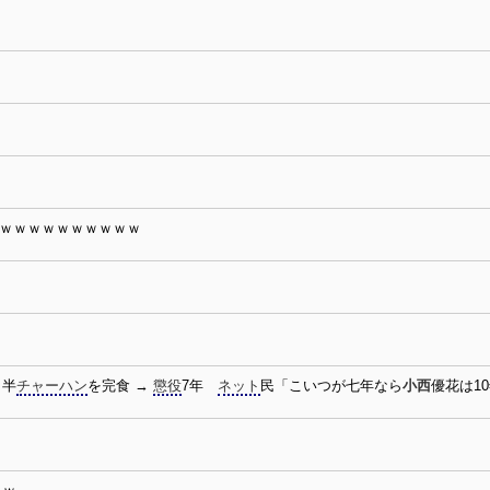
ｗｗｗｗｗｗｗｗｗｗｗ
と半
チャーハン
を完食 →
懲役
7年
ネット
民「こいつが七年なら
小西
優花は1