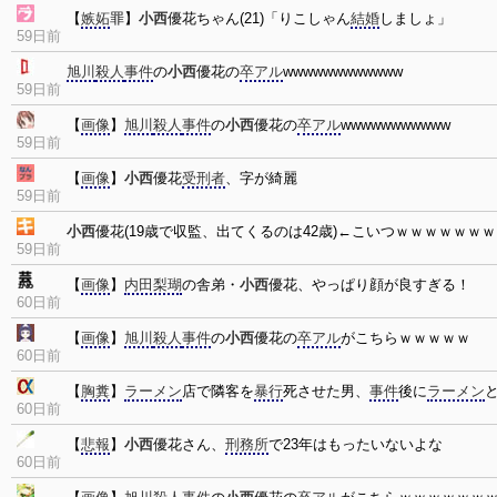
【
嫉妬
罪】
小西
優花ちゃん(21)「りこしゃん
結婚
しましょ」
59日前
旭川
殺人
事件
の
小西
優花の
卒アル
wwwwwwwwwwww
59日前
【
画像
】
旭川
殺人
事件
の
小西
優花の
卒アル
wwwwwwwwwww
59日前
【
画像
】
小西
優花
受刑者
、字が綺麗
59日前
小西
優花(19歳で収監、出てくるのは42歳)←こいつｗｗｗｗｗｗ
59日前
【
画像
】
内田梨瑚
の舎弟・
小西
優花、やっぱり顔が良すぎる！
60日前
【
画像
】
旭川
殺人
事件
の
小西
優花の
卒アル
がこちらｗｗｗｗｗ
60日前
【
胸糞
】
ラーメン
店で隣客を
暴行
死させた男、
事件
後に
ラーメン
60日前
【
悲報
】
小西
優花さん、
刑務所
で23年はもったいないよな
60日前