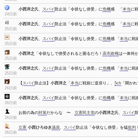
小西洋之
氏、
スパイ
防止法「令状なし傍受」に
危機
感 「
本当
に
24日前
小西洋之
氏、
スパイ
防止法「令状なし傍受」に
危機
感 「
本当
に
25日前
小西洋之
氏、
スパイ
防止法「令状なし傍受」に
危機
感 「
本当
に戦
25日前
小西洋之
「令状なしで傍受されると困るだろ！
高市
政権
は一体何
25日前
小西洋之
氏、
スパイ
防止法「令状なし傍受」に
危機
感 「
本当
に戦
25日前
【
スパイ
防止法】
小西洋之
「
本当
に戦前に逆戻り」、
5ch
「聞かれ
26日前
小西洋之
氏、
スパイ
防止法「令状なし傍受」に
危機
感 「
本当
に戦前
26日前
お前の為の
対策
だからな 〜
立憲民主党
の
小西洋之
氏、
スパイ
26日前
立憲
小西ひろゆき
議員
、
スパイ
防止法「令状なし傍受」を猛
批判
26日前