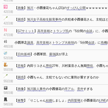
42日前
【
画像
】
旭川
・
小西
優花ちゃん(21)の
すっぴん
公開
ｗｗｗｗｗｗｗ
42日前
【
困惑
】
旭川
女子高校生
殺害
事件
の共犯者
小西
優花さん、主犯ほ
42日前
【
G7
サミット
】
高市
首相
と
トランプ氏
の『5分間の
会談
』に、
小西
47日前
小西洋之
議員
、
高市
首相
と
トランプ大統領
の「5分間
会談
」に
危機
48日前
【
日向坂46
】
小西
軍団、
最強
説が浮上
52日前
【
悲報
】内田リコさん
懲役
27年、川村葉音さん無期
懲役
、
小西
ち
55日前
【
困惑
】
小西
ちゃん、主犯でもないのに量刑が重すぎるのか
55日前
【
画像
】
旭川
殺人
事件
の
小西
優花の
卒アル
、
意外
すぎる
58日前
【
衝撃
】「りこしゃん
結婚
しましょ」
内田梨瑚
と
小西
優花の
LINE
58日前