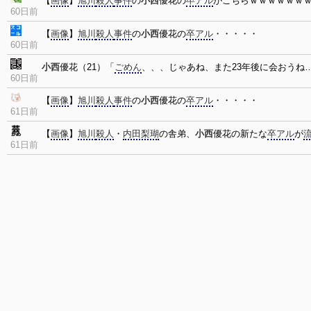
【
画像
】
旭川
殺人
事件
の
小西
優花の
卒アル
がこちらｗｗｗｗｗｗ
60日前
【
画像
】
旭川
殺人
事件
の
小西
優花の
卒アル
・・・・・
60日前
小西
優花（21）「
ごめん
、、、じゃあね、また23年後に会おうね
60日前
【
画像
】
旭川
殺人
事件
の
小西
優花の
卒アル
・・・・・
61日前
【
画像
】
旭川
殺人
・
内田梨瑚
の舎弟、
小西
優花の新たな
卒アル
が
61日前