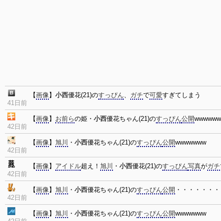
【
画像
】
小西
優花(21)の
すっぴん
、
ガチ
で
可愛
すぎてしまう
41日前
【
画像
】
お前ら
の姫・
小西
優花ちゃん(21)の
すっぴん
公開
wwwwww
42日前
【
画像
】
旭川
・
小西
優花ちゃん(21)の
すっぴん
公開
wwwwwww
42日前
【
画像
】
アイドル
超え！
旭川
・
小西
優花(21)の
すっぴん
写真
が
ガチ
42日前
【
画像
】
旭川
・
小西
優花ちゃん(21)の
すっぴん
公開
・・・・・・・
42日前
【
画像
】
旭川
・
小西
優花ちゃん(21)の
すっぴん
公開
wwwwwww