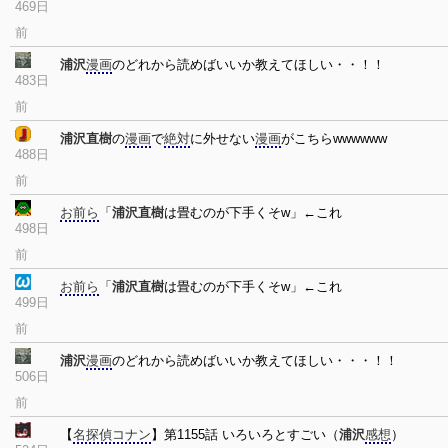
469日
前
浦沢
漫画
のどれから読めばいいか教えてほしい・・！！
483日
前
浦沢直樹
の
漫画
で
絶対
に外せない
漫画
がこちらwwwwww
488日
前
お前ら
「
浦沢直樹
は畳むのが下手くそw」←これ
498日
前
お前ら
「
浦沢直樹
は畳むのが下手くそw」←これ
499日
前
浦沢
漫画
のどれから読めばいいか教えてほしい・・・！！
506日
前
【
名探偵コナン
】第1155話 いろいろとすごい（
浦沢
感想
）