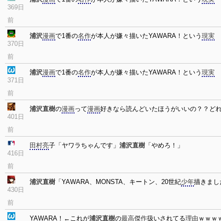
369日
前
浦沢
漫画
で1番の
名作
が本人が嫌々描いたYAWARA！という
現実
370日
前
浦沢
漫画
で1番の
名作
が本人が嫌々描いたYAWARA！という
現実
371日
前
浦沢直樹
の
漫画
って
漫画
好きなら読んどいたほうがいいの？？どれ
401日
前
田村亮
子「ヤワラちゃんです」
浦沢直樹
「やめろ！」
416日
前
浦沢直樹
「YAWARA、MONSTA、キートン、20世紀
少年
描きまし
430日
前
YAWARA！←これが
浦沢直樹
の
最高
傑作
扱いされてる
理由
ｗｗｗ