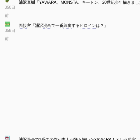
浦沢直樹
「YAWARA、MONSTA、キートン、20世紀
少年
描きまし
350日
前
面接
官「
浦沢
漫画
で一番
興奮
する
ヒロイン
は？」
359日
前
浦沢
漫画
で1番の
名作
が本人が嫌々描いたYAWARA！という
現実