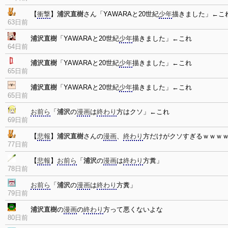
【
衝撃
】
浦沢直樹
さん「YAWARAと20世紀
少年
描きました」←こ
63日前
浦沢直樹
「YAWARAと20世紀
少年
描きました」←これ
64日前
浦沢直樹
「YAWARAと20世紀
少年
描きました」←これ
65日前
浦沢直樹
「YAWARAと20世紀
少年
描きました」←これ
65日前
お前ら
「
浦沢
の
漫画
は
終わり
方はクソ」←これ
69日前
【
悲報
】
浦沢直樹
さんの
漫画
、
終わり
方だけがクソすぎるｗｗｗ
77日前
【
悲報
】
お前ら
「
浦沢
の
漫画
は
終わり
方糞」
78日前
お前ら
「
浦沢
の
漫画
は
終わり
方糞」
79日前
浦沢直樹
の
漫画
の
終わり
方って悪くないよな
80日前