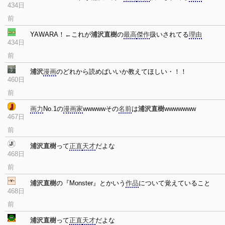
434日
前
YAWARA！←これが
浦沢直樹
の
最高
傑作
扱いされてる
理由
434日
前
浦沢
漫画
のどれから読めばいいか教えてほしい・！！
460日
前
画力
No.1の
漫画家
wwwwwその
名前
は
浦沢直樹
wwwwwww
467日
前
浦沢直樹
って
正直
天才
だよな
468日
前
浦沢直樹
の『Monster』とかいう
作品
について覚えていること
468日
前
浦沢直樹
って
正直
天才
だよな