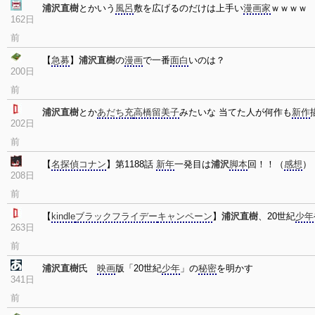
浦沢直樹
とかいう
風呂
敷を広げるのだけは上手い
漫画家
ｗｗｗｗ
162日
前
【
急募
】
浦沢直樹
の
漫画
で一番
面白
いのは？
200日
前
浦沢直樹
とか
あだち充
高橋留美子
みたいな 当てた人が何作も
新作
202日
前
【
名探偵コナン
】第1188話
新年
一発目は
浦沢
脚本
回！！（
感想
）
208日
前
【
kindle
ブラックフライデー
キャンペーン
】
浦沢直樹
、20世紀
少年
263日
前
浦沢直樹
氏
映画
版「20世紀
少年
」の
秘密
を明かす
341日
前