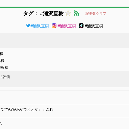
タグ： #浦沢直樹
記事数グラフ
#浦沢直樹
#浦沢直樹
#浦沢直樹
様
る
様
遅報
様
#評価
"YAWARA"でええか」←これ
れ