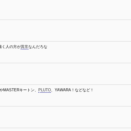
描く人の方が
異常
なんだろな
やMASTERキートン、
PLUTO
、YAWARA！などなど！