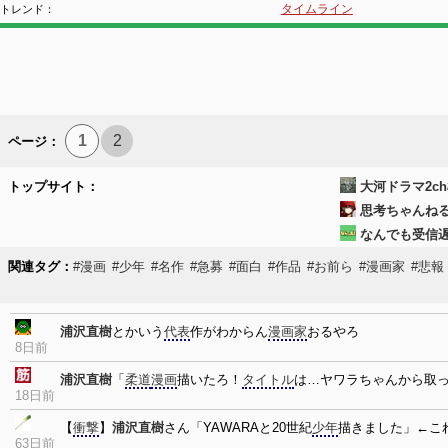
タイムライン
トレンド：
1
2
ページ：
トップサイト：
大河ドラマ2ch
思考ちゃんね
なんでも受信
関連タグ：
#漫画
#少年
#名作
#急募
#面白
#作品
#お前ら
#漫画家
#悲報
浦沢直樹
とかいう
代表
作がわからん
漫画家
おるやろ
8日前
浦沢直樹
「
柔道
漫画
描いたろ！
タイトル
は…ヤワラちゃんから取って
18日前
【
衝撃
】
浦沢直樹
さん「YAWARAと20世紀
少年
描きました」←こ
63日前