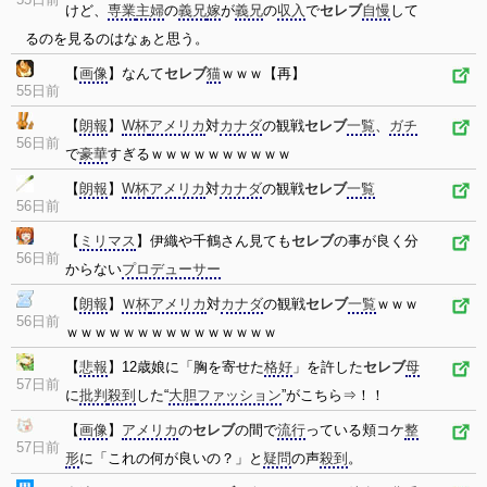
けど、
専業
主婦
の
義兄
嫁
が
義兄
の
収入
で
セレブ
自慢
して
るのを見るのはなぁと思う。
【
画像
】なんて
セレブ
猫
ｗｗｗ【再】
55日前
【
朗報
】
W杯
アメリカ
対
カナダ
の観戦
セレブ
一覧
、
ガチ
56日前
で
豪華
すぎるｗｗｗｗｗｗｗｗｗｗ
【
朗報
】
W杯
アメリカ
対
カナダ
の観戦
セレブ
一覧
56日前
【
ミリマス
】伊織や千鶴さん見ても
セレブ
の事が良く分
56日前
からない
プロデューサー
【
朗報
】
Ｗ杯
アメリカ
対
カナダ
の観戦
セレブ
一覧
ｗｗｗ
56日前
ｗｗｗｗｗｗｗｗｗｗｗｗｗｗｗ
【
悲報
】12歳娘に「胸を寄せた
格好
」を許した
セレブ
母
57日前
に
批判
殺到
した“
大胆
ファッション
”がこちら⇒！！
【
画像
】
アメリカ
の
セレブ
の間で
流行
っている頬コケ
整
57日前
形
に「これの何が良いの？」と
疑問
の声
殺到
。