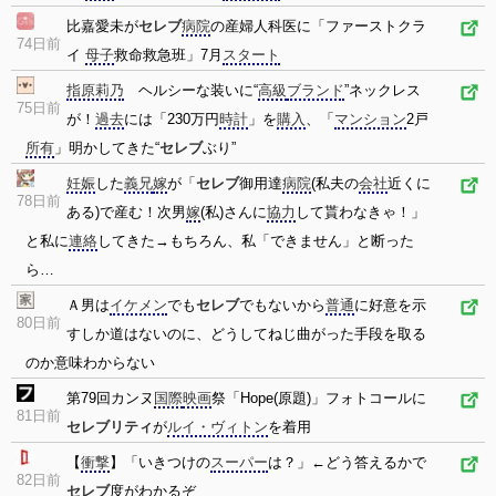
比嘉愛未が
セレブ
病院
の産婦人科医に「ファーストクラ
74日前
イ
母子
救命救急班」7月
スタート
指原莉乃
ヘルシーな装いに“
高級
ブランド
”ネックレス
75日前
が！
過去
には「230万円
時計
」を
購入
、「
マンション
2戸
所有
」明かしてきた“
セレブ
ぶり”
妊娠
した
義兄
嫁
が「
セレブ
御用達
病院
(私夫の
会社
近くに
78日前
ある)で産む！次男
嫁
(私)さんに
協力
して貰わなきゃ！」
と私に
連絡
してきた→もちろん、私「できません」と断った
ら…
Ａ男は
イケメン
でも
セレブ
でもないから
普通
に好意を示
80日前
すしか道はないのに、どうしてねじ曲がった手段を取る
のか意味わからない
第79回カンヌ
国際
映画
祭「Hope(原題)」フォトコールに
81日前
セレブリティ
が
ルイ・ヴィトン
を着用
【
衝撃
】「いきつけの
スーパー
は？」←どう答えるかで
82日前
セレブ
度がわかるぞ