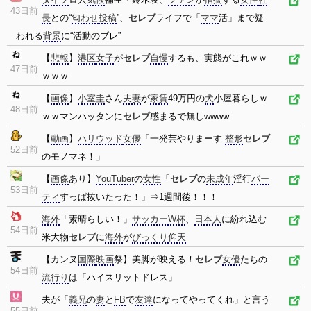
43日前
長
との“
匂わせ
投稿
”、
セレブ
ライフで「
ママ
活」まで疑
われる
背景
に“活動のブレ”
【
悲報
】
港区
女子
が
セレブ
自慢
するも、実態がこれｗｗ
47日前
ｗｗｗ
【
画像
】
小室圭
さん
夫妻
が
家賃
49万円の
犬
小屋暮らしｗ
48日前
ｗｗマンハッタンに
セレブ
感まるで無しwwww
【
動画
】
ハリウッド
女優
「一発芸やりまーす
整形
セレブ
52日前
のモノマネ！」
【
画像
あり】
YouTuber
の
女性
「
セレブ
の
未成年
淫行
パー
53日前
ティ
すっぱ抜いたった！」⇒1週間後！！！
海外
「素晴らしい！」
サッカー
W杯
、
日本人
に紛れ込む
54日前
米大物
セレブ
に
海外
が
びっくり
仰天
【カンヌ
国際
映画
祭】美脚が映える！
セレブ
女優
たちの
54日前
流行り
は「ハイスリットドレス」
夫が「
義兄
の
妻
と
FB
で
友達
になってやってくれ」と言う
55日前