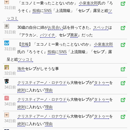
「エコノミー乗ったことないのか」
小泉進次郎
氏の『ろ
31日前
うそく』
投稿
に
SNS
「上流階級」「
セレブ
」露呈と総
ツ
ッコミ
30歳の自分に姉が
お見合い
話を持ってきた。
スペック
は
31日前
『アラカン、
バツイチ
、
セレブ
農家
』だった
【
悲報
】「エコノミー乗ったことないのか」
小泉進次郎
31日前
氏の『ろうそく』
投稿
に
SNS
「上流階級」「
セレブ
」露
呈と総
ツッコミ
海外
セレブ
がしそうな事
32日前
クリスティアーノ・ロナウド
ら大物
セレブ
が“
タトゥー
を
34日前
絶対
に入れない”
理由
クリスティアーノ・ロナウド
ら大物
セレブ
が“
タトゥー
を
34日前
絶対
に入れない”
理由
クリスティアーノ・ロナウド
ら大物
セレブ
が“
タトゥー
を
34日前
絶対
に入れない”
理由